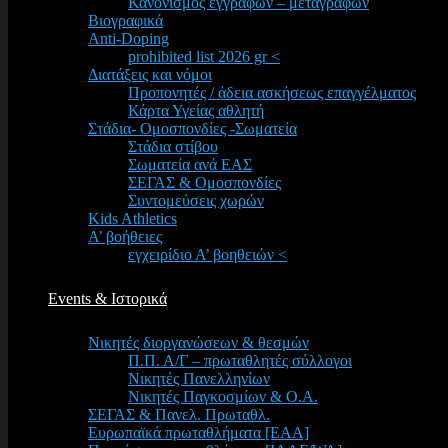
Κανονισμός εγγραφών – μεταγραφών
Βιογραφικά
Anti-Doping
prohibited list 2026 gr <
Διατάξεις και νόμοι
Προπονητές / άδεια ασκήσεως επαγγέλματος
Κάρτα Υγείας αθλητή
Στάδια- Ομοσπονδίες -Σωματεία
Στάδια στίβου
Σωματεία ανά ΕΑΣ
ΣΕΓΑΣ & Ομοσπονδίες
Συντομεύσεις χωρών
Kids Athletics
Α’ βοήθειες
εγχειρίδιο Α’ βοηθειών <
Events & Ιστορικά
Νικητές διοργανώσεων & θεσμών
Π.Π. Α/Γ – πρωταθλητές σύλλογοι
Νικητές Πανελληνίων
Νικητές Παγκοσμίων & Ο.Α.
ΣΕΓΑΣ & Πανελ. Πρωταθλ.
Ευρωπαϊκά πρωταθλήματα [EAA]