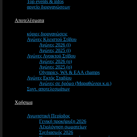
Top events & infos
αρχείο διοργανώσεων
Αποτελέσματα
κύριες διοργανώσεις
Αγώνες Κλειστού Στίβου
Αγώνες 2026 (i)
Αγώνες 2025 (i)
Αγώνες Ανοικτού Στίβου
Αγώνες 2026 (o)
Αγώνες 2025 (o)
Olympics, WA & EAA champs
Αγώνες Εκτός Σταδίου
Αγώνες σε δρόμο (Μαραθώνιοι κ.α.)
Συντ. αποτελεσμάτων
Χρήσιμα
Αγωνιστική Περίοδος
Γενική προκήρυξη 2026
Αξιολόγηση σωματείων
Σχεδιασμός 2026