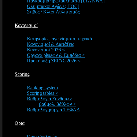
Παγκόσμια πρωταθλήματα [IAAF/WA]
Ολυμπιακοί Αγώνες [IOC]
Στίβος / Κλασ.Αθλητισμός
Κανονισμοί
Κατηγορίες, αγωνίσματα, τεχνικά
Κανονισμοί & Διατάξεις
Κανονισμοί 2026 <
Όργανα ρίψεων & Εμπόδια <
Προκήρυξη ΣΕΓΑΣ 2026 <
Scoring
Ranking system
Scoring tables <
Βαθμολογία Συνθέτων
βαθμολ. 3άθλων <
Βαθμολόγηση για ΤΕΦΑΑ
Όρια
Όρια σχολικών