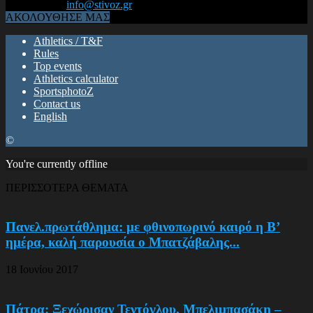
Επικοινωνία:
info@stivoz.gr
ΑΚΟΛΟΥΘΗΣΕ ΜΑΣ
Athletics / T&F
Rules
Top events
Athletics calculator
SportsphotoZ
Contact us
English
©
You're currently offline
ΠΕΡΙΣΣΟΤΕΡΑ ΘΕΜΑΤΑ
Πανελ.πρωτάθλημα: με φθινοπωρινό καιρό η Β’
ημέρα, καλή παρουσία ο Μπατζάβαλης...
18 Ιουνίου 2017
Πάτρα: Ξεχώρισαν Τεντόγλου, Μπελιμπασάκη –