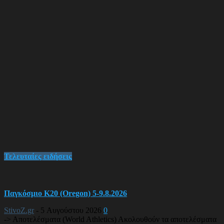
Τελευταίες ειδήσεις
Παγκόσμιο Κ20 (Oregon) 5-9.8.2026
StivoZ.gr
-
5 Αυγούστου 2026
0
-> Αποτελέσματα (World Athletics) Ακολουθούν τα αποτελέσματα