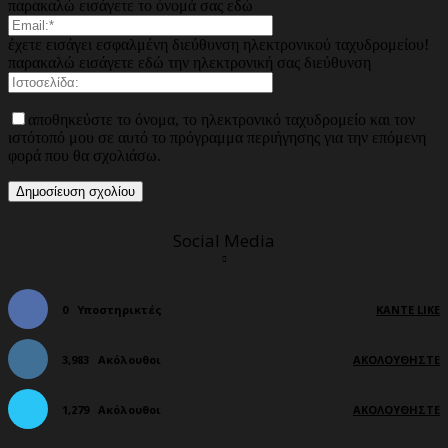
παρακαλώ εισάγετε το όνομά σας εδώ
έχετε εισάγει εσφαλμένη διεύθυνση ηλεκτρονικού ταχυδρομείου!
παρακαλώ εισάγετε εδώ την ηλεκτρονική σας διεύθυνση
αποθηκεύστε το όνομα, το ηλεκτρονικό ταχυδρομείο και τον
ιστότοπό μου σε αυτό το πρόγραμμα περιήγησης για την επόμενη
φορά που θα σχολιάσω.
Social Media
0
Υποστηρικτές
ΚΆΝΤΕ LIKE
3,983
Ακόλουθοι
ΑΚΟΛΟΥΘΉΣΤΕ
1,279
Ακόλουθοι
ΑΚΟΛΟΥΘΉΣΤΕ