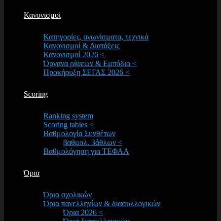
Κανονισμοί
Κατηγορίες, αγωνίσματα, τεχνικά
Κανονισμοί & Διατάξεις
Κανονισμοί 2026 <
Όργανα ρίψεων & Εμπόδια <
Προκήρυξη ΣΕΓΑΣ 2026 <
Scoring
Ranking system
Scoring tables <
Βαθμολογία Συνθέτων
βαθμολ. 3άθλων <
Βαθμολόγηση για ΤΕΦΑΑ
Όρια
Όρια σχολικών
Όρια πανελληνίων & διασυλλογικών
Όρια 2026 <