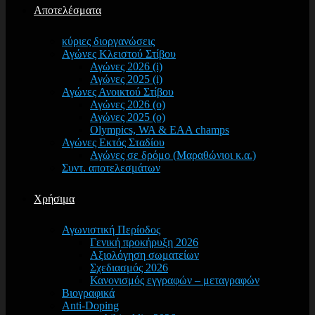
Αποτελέσματα
κύριες διοργανώσεις
Αγώνες Κλειστού Στίβου
Αγώνες 2026 (i)
Αγώνες 2025 (i)
Αγώνες Ανοικτού Στίβου
Αγώνες 2026 (o)
Αγώνες 2025 (o)
Olympics, WA & EAA champs
Αγώνες Εκτός Σταδίου
Αγώνες σε δρόμο (Μαραθώνιοι κ.α.)
Συντ. αποτελεσμάτων
Χρήσιμα
Αγωνιστική Περίοδος
Γενική προκήρυξη 2026
Αξιολόγηση σωματείων
Σχεδιασμός 2026
Κανονισμός εγγραφών – μεταγραφών
Βιογραφικά
Anti-Doping