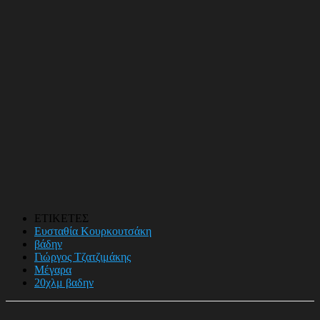
ΕΤΙΚΕΤΕΣ
Ευσταθία Κουρκουτσάκη
βάδην
Γιώργος Τζατζιμάκης
Μέγαρα
20χλμ βαδην