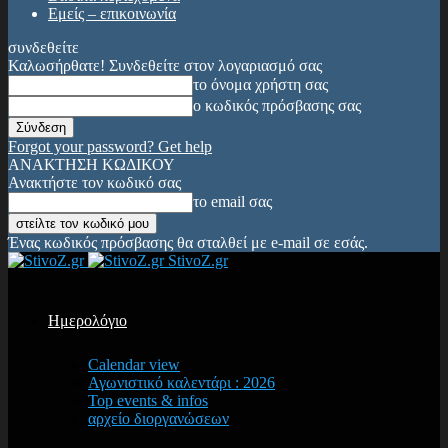
Εμείς – επικοινωνία
συνδεθείτε
Καλωσήρθατε! Συνδεθείτε στον λογαριασμό σας
το όνομα χρήστη σας
ο κωδικός πρόσβασης σας
Forgot your password? Get help
ΑΝΑΚΤΗΣΗ ΚΩΔΙΚΟΥ
Ανακτήστε τον κωδικό σας
το email σας
Ένας κωδικός πρόσβασης θα σταλθεί με e-mail σε εσάς.
StivoZ.gr
Ημερολόγιο
Calendar view
Αγωνιστικό καλεντάρι : 2026
Top events & infos
αρχείο διοργανώσεων