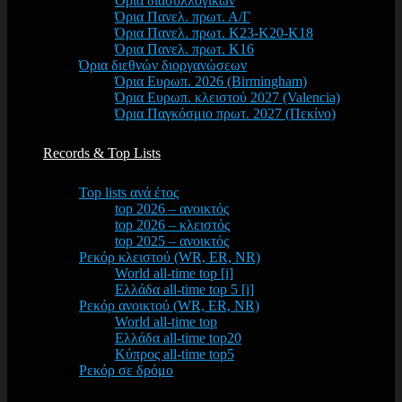
Όρια διασυλλογικών
Όρια Πανελ. πρωτ. Α/Γ
Όρια Πανελ. πρωτ. Κ23-Κ20-Κ18
Όρια Πανελ. πρωτ. Κ16
Όρια διεθνών διοργανώσεων
Όρια Ευρωπ. 2026 (Birmingham)
Όρια Ευρωπ. κλειστού 2027 (Valencia)
Όρια Παγκόσμιο πρωτ. 2027 (Πεκίνο)
Records & Top Lists
Top lists ανά έτος
top 2026 – ανοικτός
top 2026 – κλειστός
top 2025 – ανοικτός
Ρεκόρ κλειστού (WR, ER, NR)
World all-time top [i]
Ελλάδα all-time top 5 [i]
Ρεκόρ ανοικτού (WR, ER, NR)
World all-time top
Ελλάδα all-time top20
Κύπρος all-time top5
Ρεκόρ σε δρόμο