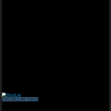
ΣΧΕΤΙΚΑ ΜΕ ΕΜΑΣ
Από το 2006, η 1η διαδικτυακή κοινότητα αθλητών & φιλάθλων
του Κλασικού Αθλητισμού! ΟΛΟΣ Ο ΣΤΙΒΟΣ ΕΙΝΑΙ ΕΔΩ