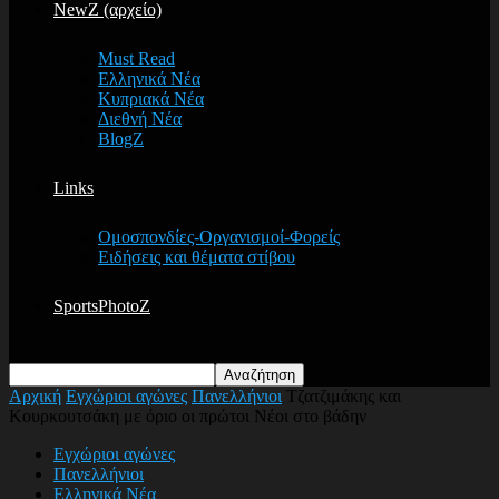
NewZ (αρχείο)
Must Read
Ελληνικά Νέα
Κυπριακά Νέα
Διεθνή Νέα
BlogZ
Links
Ομοσπονδίες-Οργανισμοί-Φορείς
Ειδήσεις και θέματα στίβου
SportsPhotoZ
Αρχική
Εγχώριοι αγώνες
Πανελλήνιοι
Τζατζιμάκης και
Κουρκουτσάκη με όριο οι πρώτοι Νέοι στο βάδην
Εγχώριοι αγώνες
Πανελλήνιοι
Ελληνικά Νέα