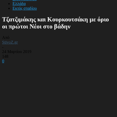
Ελλάδα
Εκτός σταδίου
Τζατζιμάκης και Κουρκουτσάκη με όριο
οι πρώτοι Νέοι στο βάδην
Από
StivoZ.gr
-
24 Μαρτίου 2019
148
0