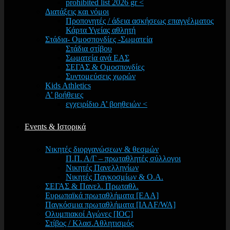
prohibited list 2026 gr <
Διατάξεις και νόμοι
Προπονητές / άδεια ασκήσεως επαγγέλματος
Κάρτα Υγείας αθλητή
Στάδια- Ομοσπονδίες -Σωματεία
Στάδια στίβου
Σωματεία ανά ΕΑΣ
ΣΕΓΑΣ & Ομοσπονδίες
Συντομεύσεις χωρών
Kids Athletics
Α’ βοήθειες
εγχειρίδιο Α’ βοηθειών <
Events & Ιστορικά
Νικητές διοργανώσεων & θεσμών
Π.Π. Α/Γ – πρωταθλητές σύλλογοι
Νικητές Πανελληνίων
Νικητές Παγκοσμίων & Ο.Α.
ΣΕΓΑΣ & Πανελ. Πρωταθλ.
Ευρωπαϊκά πρωταθλήματα [EAA]
Παγκόσμια πρωταθλήματα [IAAF/WA]
Ολυμπιακοί Αγώνες [IOC]
Στίβος / Κλασ.Αθλητισμός