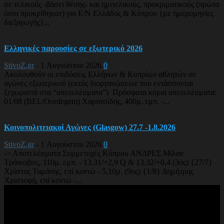
σε τελικούς -βάσει θέσης- και ημιτελικούς, προκριματικούς (πρώτα
όσοι προκρίθηκαν) για Ε/Ν Ελλάδος & Κύπρου {με ημερομηνίες
διεξαγωγής}...
Ελληνικές παρουσίες σε εξωτερικό 2026
StivoZ.gr
-
1 Αυγούστου 2026
0
Ακολουθούν οι επιδόσεις Ελλήνων & Κυπρίων αθλητών σε
αγώνες εξωτερικού (εκτός διοργανώσεων που εντάσσονται
ξεχωριστά στα “αποτελέσματα”) Πρόσφατα κύρια αποτελέσματα:
01/08 (BEL/Oordegem) Χαρατσίδης, 400μ. εμπ. -...
Κοινοπολιτειακοί Αγώνες (Glasgow) 27.7 -1.8.2026
StivoZ.gr
-
1 Αυγούστου 2026
0
-> Αποτελέσματα Συμμετοχές Κύπρου ΑΝΔΡΕΣ Μίλαν
Τράικοβιτς, 110μ. εμπ. - 13.31/+2,9 Q & 13.32/+0,4 (3ος) {27/7}
Χρίστος Ταμάνης, επί κοντώ - 5,10μ. (9ος) {1/8} Δημήτρης
Χριστοφή, επί κοντώ -...