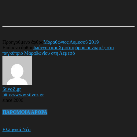
Προηγούμενο άρθρο
Μαραθώνιος Λεμεσού 2019
Επόμενο άρθρο
Ιωάννου και Χριστοφόρου οι νικητές στο
παγκύπριο Μαραθωνίου στη Λεμεσό
StivoZ.gr
https://www.stivoz.gr
since 2006
ΠΑΡΟΜΟΙΑ ΑΡΘΡΑ
Ελληνικά Νέα