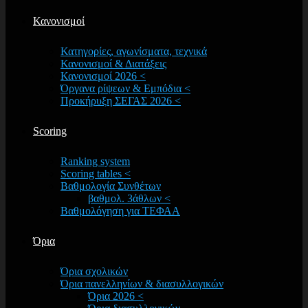
Κανονισμοί
Κατηγορίες, αγωνίσματα, τεχνικά
Κανονισμοί & Διατάξεις
Κανονισμοί 2026 <
Όργανα ρίψεων & Εμπόδια <
Προκήρυξη ΣΕΓΑΣ 2026 <
Scoring
Ranking system
Scoring tables <
Βαθμολογία Συνθέτων
βαθμολ. 3άθλων <
Βαθμολόγηση για ΤΕΦΑΑ
Όρια
Όρια σχολικών
Όρια πανελληνίων & διασυλλογικών
Όρια 2026 <