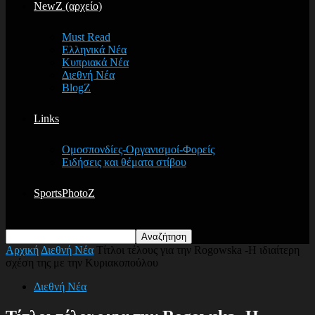
NewZ (αρχείο)
Must Read
Ελληνικά Νέα
Κυπριακά Νέα
Διεθνή Νέα
BlogZ
Links
Ομοσπονδίες-Οργανισμοί-Φορείς
Ειδήσεις και θέματα στίβου
SportsPhotoZ
Αρχική
Διεθνή Νέα
Τίτλοι τέλους για την Rogowska -Η ιδιαίτερη
σχέση της με την Κυριακοπούλου
Διεθνή Νέα