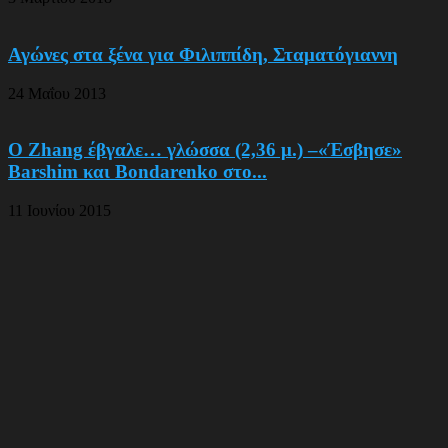
Αγώνες στα ξένα για Φιλιππίδη, Σταματόγιαννη
24 Μαΐου 2013
Ο Zhang έβγαλε… γλώσσα (2,36 μ.) –«Έσβησε»
Barshim και Bondarenko στο...
11 Ιουνίου 2015