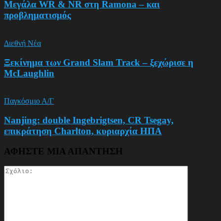
Μεγάλα WR & NR στη Ramona – και
προβληματισμός
Διεθνή Νέα
Ξεκίνημα των Grand Slam Track – ξεχώρισε η
McLaughlin
Παγκόσμιο Α/Γ
Nanjing: double Ingebrigtsen, CR Tsegay,
επικράτηση Charlton, κυριαρχία ΗΠΑ
ΑΦΗΣΤΕ ΜΙΑ ΑΠΑΝΤΗΣΗ