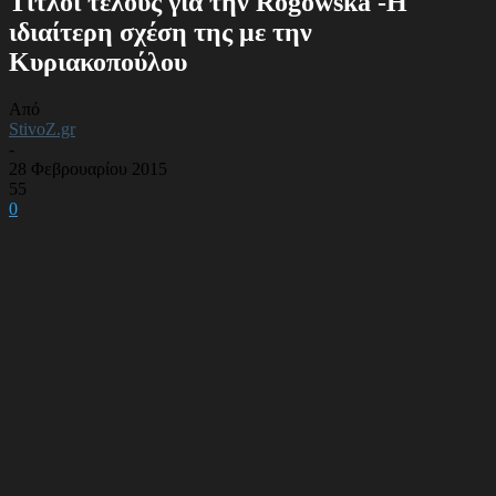
Τίτλοι τέλους για την Rogowska -Η
ιδιαίτερη σχέση της με την
Κυριακοπούλου
Από
StivoZ.gr
-
28 Φεβρουαρίου 2015
55
0