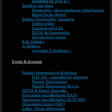
prohibited list 2026 gr <
Διατάξεις και νόμοι
Προπονητές / άδεια ασκήσεως επαγγέλματος
Κάρτα Υγείας αθλητή
Στάδια- Ομοσπονδίες -Σωματεία
Στάδια στίβου
Σωματεία ανά ΕΑΣ
ΣΕΓΑΣ & Ομοσπονδίες
Συντομεύσεις χωρών
Kids Athletics
Α’ βοήθειες
εγχειρίδιο Α’ βοηθειών <
Events & Ιστορικά
Νικητές διοργανώσεων & θεσμών
Π.Π. Α/Γ – πρωταθλητές σύλλογοι
Νικητές Πανελληνίων
Νικητές Παγκοσμίων & Ο.Α.
ΣΕΓΑΣ & Πανελ. Πρωταθλ.
Ευρωπαϊκά πρωταθλήματα [EAA]
Παγκόσμια πρωταθλήματα [IAAF/WA]
Ολυμπιακοί Αγώνες [IOC]
Στίβος / Κλασ.Αθλητισμός