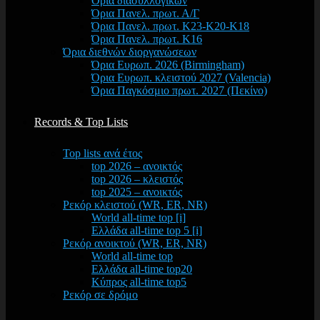
Όρια διασυλλογικών
Όρια Πανελ. πρωτ. Α/Γ
Όρια Πανελ. πρωτ. Κ23-Κ20-Κ18
Όρια Πανελ. πρωτ. Κ16
Όρια διεθνών διοργανώσεων
Όρια Ευρωπ. 2026 (Birmingham)
Όρια Ευρωπ. κλειστού 2027 (Valencia)
Όρια Παγκόσμιο πρωτ. 2027 (Πεκίνο)
Records & Top Lists
Top lists ανά έτος
top 2026 – ανοικτός
top 2026 – κλειστός
top 2025 – ανοικτός
Ρεκόρ κλειστού (WR, ER, NR)
World all-time top [i]
Ελλάδα all-time top 5 [i]
Ρεκόρ ανοικτού (WR, ER, NR)
World all-time top
Ελλάδα all-time top20
Κύπρος all-time top5
Ρεκόρ σε δρόμο