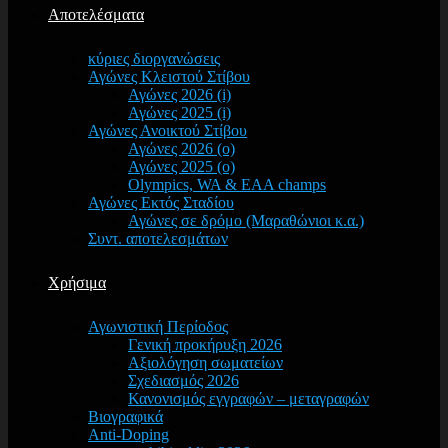
Αποτελέσματα
κύριες διοργανώσεις
Αγώνες Κλειστού Στίβου
Αγώνες 2026 (i)
Αγώνες 2025 (i)
Αγώνες Ανοικτού Στίβου
Αγώνες 2026 (o)
Αγώνες 2025 (o)
Olympics, WA & EAA champs
Αγώνες Εκτός Σταδίου
Αγώνες σε δρόμο (Μαραθώνιοι κ.α.)
Συντ. αποτελεσμάτων
Χρήσιμα
Αγωνιστική Περίοδος
Γενική προκήρυξη 2026
Αξιολόγηση σωματείων
Σχεδιασμός 2026
Κανονισμός εγγραφών – μεταγραφών
Βιογραφικά
Anti-Doping