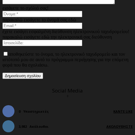
εισάγετε το σχόλιό σας!
παρακαλώ εισάγετε το όνομά σας εδώ
έχετε εισάγει εσφαλμένη διεύθυνση ηλεκτρονικού ταχυδρομείου!
παρακαλώ εισάγετε εδώ την ηλεκτρονική σας διεύθυνση
αποθηκεύστε το όνομα, το ηλεκτρονικό ταχυδρομείο και τον
ιστότοπό μου σε αυτό το πρόγραμμα περιήγησης για την επόμενη
φορά που θα σχολιάσω.
Social Media
0
Υποστηρικτές
ΚΆΝΤΕ LIKE
3,982
Ακόλουθοι
ΑΚΟΛΟΥΘΉΣΤΕ