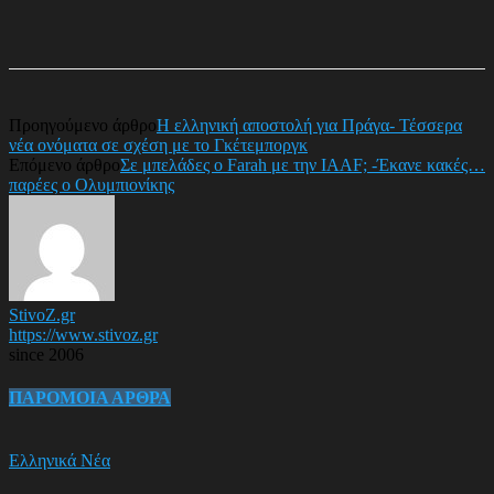
Προηγούμενο άρθρο
Η ελληνική αποστολή για Πράγα- Τέσσερα
νέα ονόματα σε σχέση με το Γκέτεμποργκ
Επόμενο άρθρο
Σε μπελάδες ο Farah με την IAAF; -Έκανε κακές…
παρέες ο Ολυμπιονίκης
StivoZ.gr
https://www.stivoz.gr
since 2006
ΠΑΡΟΜΟΙΑ ΑΡΘΡΑ
Ελληνικά Νέα