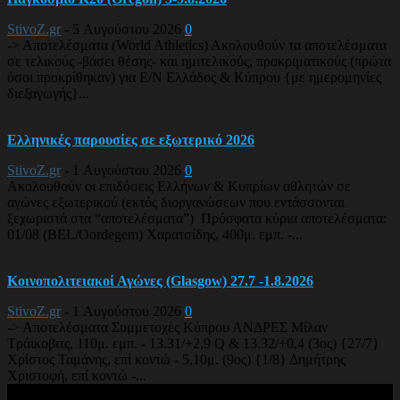
StivoZ.gr
-
5 Αυγούστου 2026
0
-> Αποτελέσματα (World Athletics) Ακολουθούν τα αποτελέσματα
σε τελικούς -βάσει θέσης- και ημιτελικούς, προκριματικούς (πρώτα
όσοι προκρίθηκαν) για Ε/Ν Ελλάδος & Κύπρου {με ημερομηνίες
διεξαγωγής}...
Ελληνικές παρουσίες σε εξωτερικό 2026
StivoZ.gr
-
1 Αυγούστου 2026
0
Ακολουθούν οι επιδόσεις Ελλήνων & Κυπρίων αθλητών σε
αγώνες εξωτερικού (εκτός διοργανώσεων που εντάσσονται
ξεχωριστά στα “αποτελέσματα”) Πρόσφατα κύρια αποτελέσματα:
01/08 (BEL/Oordegem) Χαρατσίδης, 400μ. εμπ. -...
Κοινοπολιτειακοί Αγώνες (Glasgow) 27.7 -1.8.2026
StivoZ.gr
-
1 Αυγούστου 2026
0
-> Αποτελέσματα Συμμετοχές Κύπρου ΑΝΔΡΕΣ Μίλαν
Τράικοβιτς, 110μ. εμπ. - 13.31/+2,9 Q & 13.32/+0,4 (3ος) {27/7}
Χρίστος Ταμάνης, επί κοντώ - 5,10μ. (9ος) {1/8} Δημήτρης
Χριστοφή, επί κοντώ -...