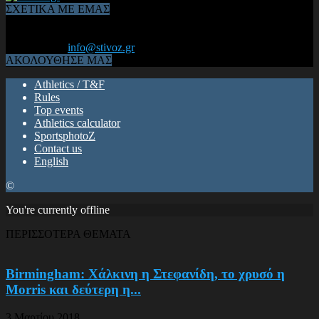
ΣΧΕΤΙΚΑ ΜΕ ΕΜΑΣ
Από το 2006, η 1η διαδικτυακή κοινότητα αθλητών & φιλάθλων
του Κλασικού Αθλητισμού! ΟΛΟΣ Ο ΣΤΙΒΟΣ ΕΙΝΑΙ ΕΔΩ
Επικοινωνία:
info@stivoz.gr
ΑΚΟΛΟΥΘΗΣΕ ΜΑΣ
Athletics / T&F
Rules
Top events
Athletics calculator
SportsphotoZ
Contact us
English
©
You're currently offline
ΠΕΡΙΣΣΟΤΕΡΑ ΘΕΜΑΤΑ
Birmingham: Χάλκινη η Στεφανίδη, το χρυσό η
Morris και δεύτερη η...
3 Μαρτίου 2018