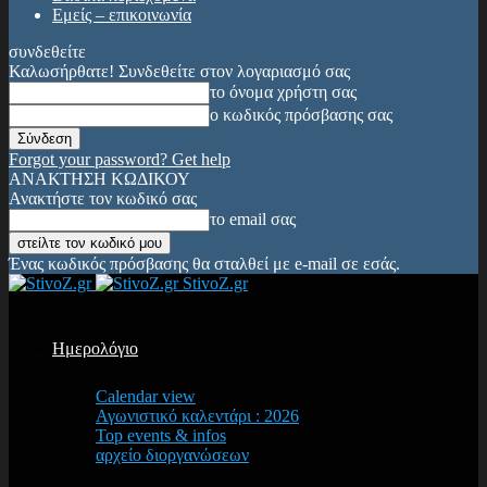
Εμείς – επικοινωνία
συνδεθείτε
Καλωσήρθατε! Συνδεθείτε στον λογαριασμό σας
το όνομα χρήστη σας
ο κωδικός πρόσβασης σας
Forgot your password? Get help
ΑΝΑΚΤΗΣΗ ΚΩΔΙΚΟΥ
Ανακτήστε τον κωδικό σας
το email σας
Ένας κωδικός πρόσβασης θα σταλθεί με e-mail σε εσάς.
StivoZ.gr
Ημερολόγιο
Calendar view
Αγωνιστικό καλεντάρι : 2026
Top events & infos
αρχείο διοργανώσεων