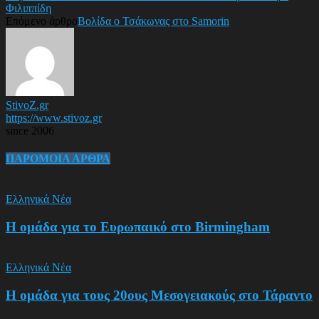
Φιλιππίδη
Επόμενο άρθρο
Βολίδα ο Τσάκωνας στο Samorin
StivoZ.gr
https://www.stivoz.gr
since 2006
ΠΑΡΟΜΟΙΑ ΑΡΘΡΑ
Ελληνικά Νέα
Η ομάδα για το Ευρωπαικό στο Birmingham
Ελληνικά Νέα
Η ομάδα για τους 20ους Μεσογειακούς στο Τάραντο