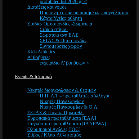
prohibited list 2026 gr <
Διατάξεις και νόμοι
Προπονητές / άδεια ασκήσεως επαγγέλματος
Κάρτα Υγείας αθλητή
Στάδια- Ομοσπονδίες -Σωματεία
Στάδια στίβου
Σωματεία ανά ΕΑΣ
ΣΕΓΑΣ & Ομοσπονδίες
Συντομεύσεις χωρών
Kids Athletics
Α’ βοήθειες
εγχειρίδιο Α’ βοηθειών <
Events & Ιστορικά
Νικητές διοργανώσεων & θεσμών
Π.Π. Α/Γ – πρωταθλητές σύλλογοι
Νικητές Πανελληνίων
Νικητές Παγκοσμίων & Ο.Α.
ΣΕΓΑΣ & Πανελ. Πρωταθλ.
Ευρωπαϊκά πρωταθλήματα [EAA]
Παγκόσμια πρωταθλήματα [IAAF/WA]
Ολυμπιακοί Αγώνες [IOC]
Στίβος / Κλασ.Αθλητισμός