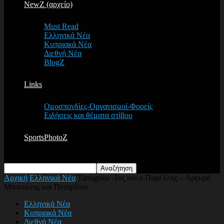
NewZ (αρχείο)
Must Read
Ελληνικά Νέα
Κυπριακά Νέα
Διεθνή Νέα
BlogZ
Links
Ομοσπονδίες-Οργανισμοί-Φορείς
Ειδήσεις και θέματα στίβου
SportsPhotoZ
Αρχική
Ελληνικά Νέα
Tarragona -1ος και ο Παρέλλης – Αργυρά
Μπανιώτης και Πεσιρίδου
Ελληνικά Νέα
Κυπριακά Νέα
Διεθνή Νέα