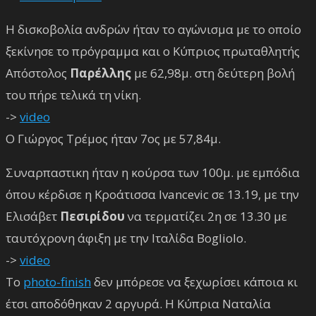
Η δισκοβολία ανδρών ήταν το αγώνισμα με το οποίο
ξεκίνησε το πρόγραμμα και ο Κύπριος πρωταθλητής
Απόστολος
Παρέλλης
με 62,98μ. στη δεύτερη βολή
του πήρε τελικά τη νίκη.
->
video
Ο Γιώργος Τρέμος ήταν 7ος με 57,84μ.
Συναρπαστικη ήταν η κούρσα των 100μ. με εμπόδια
όπου κέρδισε η Κροάτισσα Ivancevic σε 13.19, με την
Ελισάβετ
Πεσιρίδου
να τερματίζει 2η σε 13.30 με
ταυτόχρονη άφιξη με την Ιταλίδα Bogliolo.
->
video
Το
photo-finish
δεν μπόρεσε να ξεχωρίσει κάποια κι
έτσι αποδόθηκαν 2 αργυρά. Η Κύπρια Ναταλία