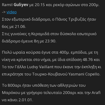
Ramil
Guliyev
με 20.15 και ρεκόρ αγώνων στα 200μ.
->
video
Στον εξωτερικό διάδρομο, ο Πάνος Τριβυζάς ήταν
6ος με 21.06.
Στις γυναίκες η Κεραμιδά στον δύσκολο εσωτερικό
διάδρομο έμεινε 8η με 23.90.
Πολύ ωραία κούρσα έγινε στα 400μ. εμπόδια, με τη
νίκη να κρίνεται στο νήμα, με ίδια επίδοση 48.76 και
1ο τον Γάλλο Ludvy Vaillant που έκανε την έκπληξη κι
επικράτησε του Τουρκο-Κουβανού Yasmani Copello.
Το 800αρι ήταν υπόθεση των αθλητριών του
Μαρόκου με γρήγορο τελευταίο 200αρι και την Arafi
να κάνει 2.01.01.