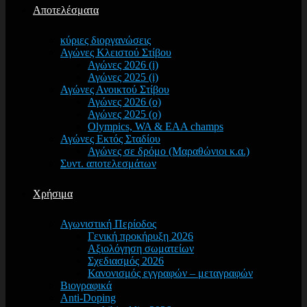
Αποτελέσματα
κύριες διοργανώσεις
Αγώνες Κλειστού Στίβου
Αγώνες 2026 (i)
Αγώνες 2025 (i)
Αγώνες Ανοικτού Στίβου
Αγώνες 2026 (o)
Αγώνες 2025 (o)
Olympics, WA & EAA champs
Αγώνες Εκτός Σταδίου
Αγώνες σε δρόμο (Μαραθώνιοι κ.α.)
Συντ. αποτελεσμάτων
Χρήσιμα
Αγωνιστική Περίοδος
Γενική προκήρυξη 2026
Αξιολόγηση σωματείων
Σχεδιασμός 2026
Κανονισμός εγγραφών – μεταγραφών
Βιογραφικά
Anti-Doping