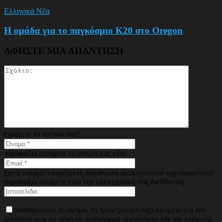
Ελληνικά Νέα
Η ομάδα για το παγκόσμιο Κ20 στο Oregon
ΑΦΗΣΤΕ ΜΙΑ ΑΠΑΝΤΗΣΗ
εισάγετε το σχόλιό σας!
παρακαλώ εισάγετε το όνομά σας εδώ
έχετε εισάγει εσφαλμένη διεύθυνση ηλεκτρονικού ταχυδρομείου!
παρακαλώ εισάγετε εδώ την ηλεκτρονική σας διεύθυνση
αποθηκεύστε το όνομα, το ηλεκτρονικό ταχυδρομείο και τον
ιστότοπό μου σε αυτό το πρόγραμμα περιήγησης για την επόμενη