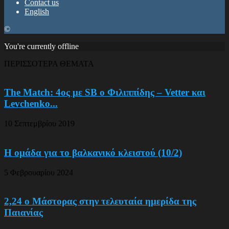
Contact us
English
©
You're currently offline
ΠΕΡΙΣΣΟΤΕΡΑ ΘΕΜΑΤΑ
The Match: 4ος με SB o Φιλιππίδης – Vetter και
Levchenko...
10 Σεπτεμβρίου 2019
Η ομάδα για το βαλκανικό κλειστού (10/2)
5 Φεβρουαρίου 2024
2,24 ο Μάστορας στην τελευταία ημερίδα της
Παιανίας