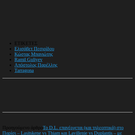
ΕΤΙΚΕΤΕΣ
Ελισάβετ Πεσιρίδου
Κώστας Μπανιώτης
Ramil Guliyev
Απόστολος Παρέλλης
Tarragona
Προηγούμενο άρθρο
Το D.L. επανέρχεται (και τηλεοπτικά) στο
Παρίσι – Lasitskene vs Thiam και Lavillenie vs Duplantis – με