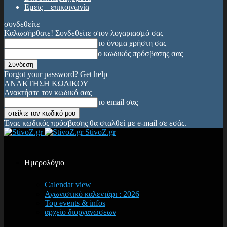
Εμείς – επικοινωνία
συνδεθείτε
Καλωσήρθατε! Συνδεθείτε στον λογαριασμό σας
το όνομα χρήστη σας
ο κωδικός πρόσβασης σας
Forgot your password? Get help
ΑΝΑΚΤΗΣΗ ΚΩΔΙΚΟΥ
Ανακτήστε τον κωδικό σας
το email σας
Ένας κωδικός πρόσβασης θα σταλθεί με e-mail σε εσάς.
StivoZ.gr
Ημερολόγιο
Calendar view
Αγωνιστικό καλεντάρι : 2026
Top events & infos
αρχείο διοργανώσεων