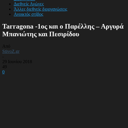
Διεθνείς Αγώνες
Άλλες διεθνείς διοργανώσεις
Ανοικτός στίβος
Tarragona -1ος και ο Παρέλλης – Αργυρά
Μπανιώτης και Πεσιρίδου
Από
StivoZ.gr
-
29 Ιουνίου 2018
49
0