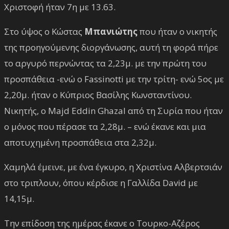
Χριστοφή ήταν 7η με 13.63.
Στο ύψος ο Κώστας
Μπανιώτης
που ήταν ο νικητής
της προηγούμενης διοργάνωσης, αυτή τη φορά πήρε
το αργυρό περνώντας τα 2,23μ. με την πρώτη του
προσπάθεια -ενώ ο Fassinotti με την τρίτη- ενώ 5ος με
2,20μ. ήταν ο Κύπριος Βασίλης Κωνσταντίνου.
Νικητής, ο Majd Eddin Ghazal από τη Συρία που ήταν
ο μόνος που πέρασε τα 2,28μ. – ενώ έκανε και μια
αποτυχημένη προσπάθεια στα 2,32μ.
Χαμηλά έμεινε, με ένα έγκυρο, η Χριστίνα Αλβερτσιάν
στο τριπλουν, όπου κέρδισε η Γαλλίδα David με
14,15μ.
Την επίδοση της ημέρας έκανε ο Τουρκο-Αζέρος