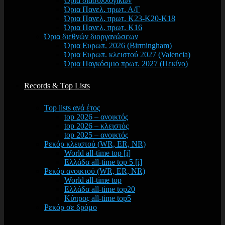
Όρια διασυλλογικών
Όρια Πανελ. πρωτ. Α/Γ
Όρια Πανελ. πρωτ. Κ23-Κ20-Κ18
Όρια Πανελ. πρωτ. Κ16
Όρια διεθνών διοργανώσεων
Όρια Ευρωπ. 2026 (Birmingham)
Όρια Ευρωπ. κλειστού 2027 (Valencia)
Όρια Παγκόσμιο πρωτ. 2027 (Πεκίνο)
Records & Top Lists
Top lists ανά έτος
top 2026 – ανοικτός
top 2026 – κλειστός
top 2025 – ανοικτός
Ρεκόρ κλειστού (WR, ER, NR)
World all-time top [i]
Ελλάδα all-time top 5 [i]
Ρεκόρ ανοικτού (WR, ER, NR)
World all-time top
Ελλάδα all-time top20
Κύπρος all-time top5
Ρεκόρ σε δρόμο