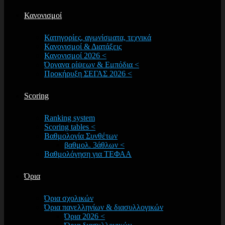
Κανονισμοί
Κατηγορίες, αγωνίσματα, τεχνικά
Κανονισμοί & Διατάξεις
Κανονισμοί 2026 <
Όργανα ρίψεων & Εμπόδια <
Προκήρυξη ΣΕΓΑΣ 2026 <
Scoring
Ranking system
Scoring tables <
Βαθμολογία Συνθέτων
βαθμολ. 3άθλων <
Βαθμολόγηση για ΤΕΦΑΑ
Όρια
Όρια σχολικών
Όρια πανελληνίων & διασυλλογικών
Όρια 2026 <