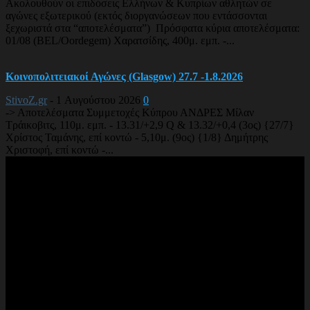
Ακολουθούν οι επιδόσεις Ελλήνων & Κυπρίων αθλητών σε
αγώνες εξωτερικού (εκτός διοργανώσεων που εντάσσονται
ξεχωριστά στα “αποτελέσματα”) Πρόσφατα κύρια αποτελέσματα:
01/08 (BEL/Oordegem) Χαρατσίδης, 400μ. εμπ. -...
Κοινοπολιτειακοί Αγώνες (Glasgow) 27.7 -1.8.2026
StivoZ.gr
-
1 Αυγούστου 2026
0
-> Αποτελέσματα Συμμετοχές Κύπρου ΑΝΔΡΕΣ Μίλαν
Τράικοβιτς, 110μ. εμπ. - 13.31/+2,9 Q & 13.32/+0,4 (3ος) {27/7}
Χρίστος Ταμάνης, επί κοντώ - 5,10μ. (9ος) {1/8} Δημήτρης
Χριστοφή, επί κοντώ -...