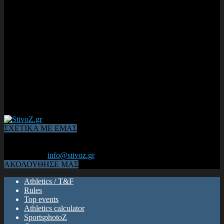
ΣΧΕΤΙΚΑ ΜΕ ΕΜΑΣ
Από το 2006, η 1η διαδικτυακή κοινότητα αθλητών & φιλάθλων
του Κλασικού Αθλητισμού! ΟΛΟΣ Ο ΣΤΙΒΟΣ ΕΙΝΑΙ ΕΔΩ
Επικοινωνία:
info@stivoz.gr
ΑΚΟΛΟΥΘΗΣΕ ΜΑΣ
Athletics / T&F
Rules
Top events
Athletics calculator
SportsphotoZ