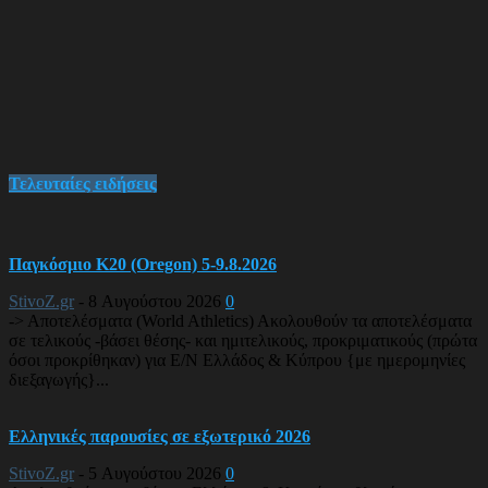
Τελευταίες ειδήσεις
Παγκόσμιο Κ20 (Oregon) 5-9.8.2026
StivoZ.gr
-
8 Αυγούστου 2026
0
-> Αποτελέσματα (World Athletics) Ακολουθούν τα αποτελέσματα
σε τελικούς -βάσει θέσης- και ημιτελικούς, προκριματικούς (πρώτα
όσοι προκρίθηκαν) για Ε/Ν Ελλάδος & Κύπρου {με ημερομηνίες
διεξαγωγής}...
Ελληνικές παρουσίες σε εξωτερικό 2026
StivoZ.gr
-
5 Αυγούστου 2026
0