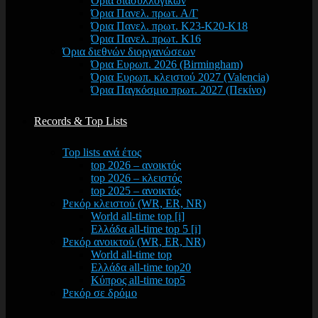
Όρια διασυλλογικών
Όρια Πανελ. πρωτ. Α/Γ
Όρια Πανελ. πρωτ. Κ23-Κ20-Κ18
Όρια Πανελ. πρωτ. Κ16
Όρια διεθνών διοργανώσεων
Όρια Ευρωπ. 2026 (Birmingham)
Όρια Ευρωπ. κλειστού 2027 (Valencia)
Όρια Παγκόσμιο πρωτ. 2027 (Πεκίνο)
Records & Top Lists
Top lists ανά έτος
top 2026 – ανοικτός
top 2026 – κλειστός
top 2025 – ανοικτός
Ρεκόρ κλειστού (WR, ER, NR)
World all-time top [i]
Ελλάδα all-time top 5 [i]
Ρεκόρ ανοικτού (WR, ER, NR)
World all-time top
Ελλάδα all-time top20
Κύπρος all-time top5
Ρεκόρ σε δρόμο