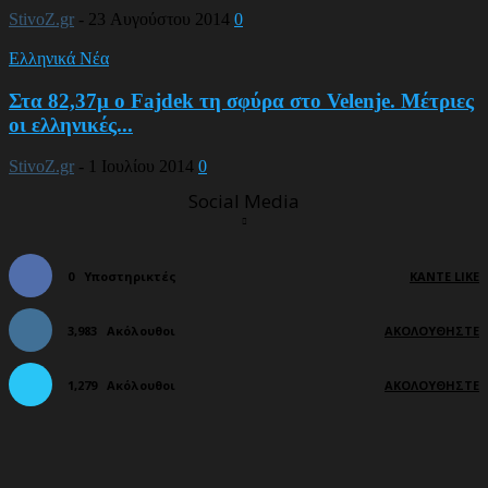
StivoZ.gr
-
23 Αυγούστου 2014
0
Ελληνικά Νέα
Στα 82,37μ ο Fajdek τη σφύρα στο Velenje. Μέτριες
οι ελληνικές...
StivoZ.gr
-
1 Ιουλίου 2014
0
Social Media
0
Υποστηρικτές
ΚΆΝΤΕ LIKE
3,983
Ακόλουθοι
ΑΚΟΛΟΥΘΉΣΤΕ
1,279
Ακόλουθοι
ΑΚΟΛΟΥΘΉΣΤΕ