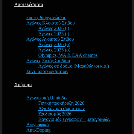
Αποτελέσματα
κύριες διοργανώσεις
Αγώνες Κλειστού Στίβου
Αγώνες 2026 (i)
Αγώνες 2025 (i)
Αγώνες Ανοικτού Στίβου
Αγώνες 2026 (o)
Αγώνες 2025 (o)
Olympics, WA & EAA champs
Αγώνες Εκτός Σταδίου
Αγώνες σε δρόμο (Μαραθώνιοι κ.α.)
Συντ. αποτελεσμάτων
Χρήσιμα
Αγωνιστική Περίοδος
Γενική προκήρυξη 2026
Αξιολόγηση σωματείων
Σχεδιασμός 2026
Κανονισμός εγγραφών – μεταγραφών
Βιογραφικά
Anti-Doping