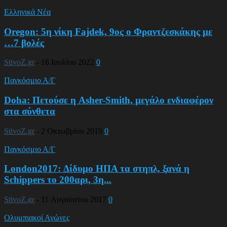
Ελληνικά Νέα
Oregon: 5η νίκη Fajdek, 9ος ο Φραντζεσκάκης με
…7 βολές
StivoZ.gr
-
16 Ιουλίου 2022
0
Παγκόσμιο Α/Γ
Doha: Πετούσε η Asher-Smith, μεγάλο ενδιαφέρον
στα σύνθετα
StivoZ.gr
-
2 Οκτωβρίου 2019
0
Παγκόσμιο Α/Γ
London2017: Δίδυμο ΗΠΑ τα στηπλ, ξανά η
Schippers το 200αρι, 3η...
StivoZ.gr
-
11 Αυγούστου 2017
0
Ολυμπιακοί Αγώνες