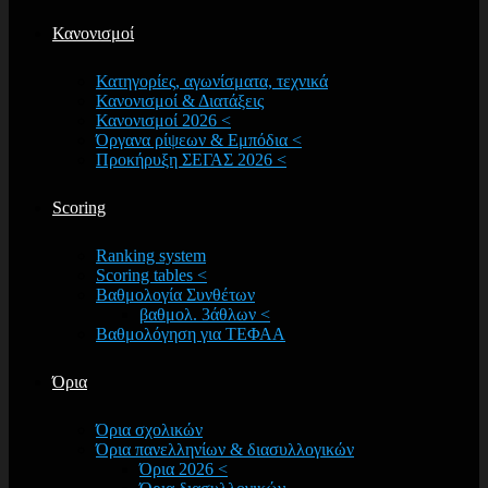
Κανονισμοί
Κατηγορίες, αγωνίσματα, τεχνικά
Κανονισμοί & Διατάξεις
Κανονισμοί 2026 <
Όργανα ρίψεων & Εμπόδια <
Προκήρυξη ΣΕΓΑΣ 2026 <
Scoring
Ranking system
Scoring tables <
Βαθμολογία Συνθέτων
βαθμολ. 3άθλων <
Βαθμολόγηση για ΤΕΦΑΑ
Όρια
Όρια σχολικών
Όρια πανελληνίων & διασυλλογικών
Όρια 2026 <