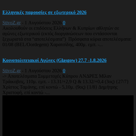
Ελληνικές παρουσίες σε εξωτερικό 2026
StivoZ.gr
-
1 Αυγούστου 2026
0
Ακολουθούν οι επιδόσεις Ελλήνων & Κυπρίων αθλητών σε
αγώνες εξωτερικού (εκτός διοργανώσεων που εντάσσονται
ξεχωριστά στα “αποτελέσματα”) Πρόσφατα κύρια αποτελέσματα:
01/08 (BEL/Oordegem) Χαρατσίδης, 400μ. εμπ. -...
Κοινοπολιτειακοί Αγώνες (Glasgow) 27.7 -1.8.2026
StivoZ.gr
-
1 Αυγούστου 2026
0
-> Αποτελέσματα Συμμετοχές Κύπρου ΑΝΔΡΕΣ Μίλαν
Τράικοβιτς, 110μ. εμπ. - 13.31/+2,9 Q & 13.32/+0,4 (3ος) {27/7}
Χρίστος Ταμάνης, επί κοντώ - 5,10μ. (9ος) {1/8} Δημήτρης
Χριστοφή, επί κοντώ -...