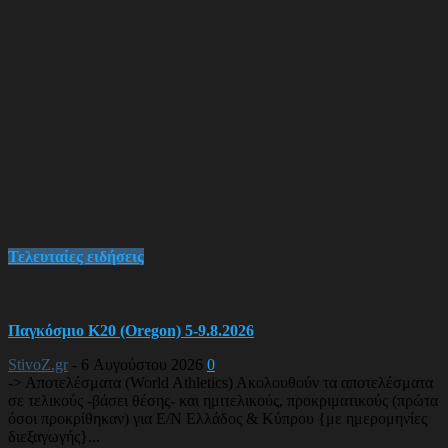
Τελευταίες ειδήσεις
Παγκόσμιο Κ20 (Oregon) 5-9.8.2026
StivoZ.gr
-
6 Αυγούστου 2026
0
-> Αποτελέσματα (World Athletics) Ακολουθούν τα αποτελέσματα
σε τελικούς -βάσει θέσης- και ημιτελικούς, προκριματικούς (πρώτα
όσοι προκρίθηκαν) για Ε/Ν Ελλάδος & Κύπρου {με ημερομηνίες
διεξαγωγής}...