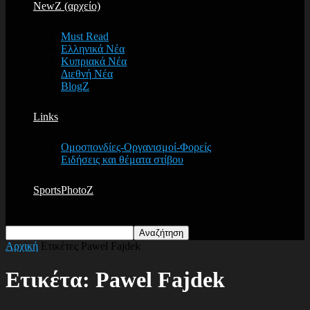
NewZ (αρχείο)
Must Read
Ελληνικά Νέα
Κυπριακά Νέα
Διεθνή Νέα
BlogZ
Links
Ομοσπονδίες-Οργανισμοί-Φορείς
Ειδήσεις και θέματα στίβου
SportsPhotoZ
Αρχική
Ετικέτες
Pawel Fajdek
Ετικέτα: Pawel Fajdek