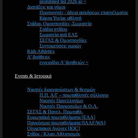
prohibited list 2026 gr <
Διατάξεις και νόμοι
Προπονητές / άδεια ασκήσεως επαγγέλματος
Κάρτα Υγείας αθλητή
Στάδια- Ομοσπονδίες -Σωματεία
Στάδια στίβου
Σωματεία ανά ΕΑΣ
ΣΕΓΑΣ & Ομοσπονδίες
Συντομεύσεις χωρών
Kids Athletics
Α’ βοήθειες
εγχειρίδιο Α’ βοηθειών <
Events & Ιστορικά
Νικητές διοργανώσεων & θεσμών
Π.Π. Α/Γ – πρωταθλητές σύλλογοι
Νικητές Πανελληνίων
Νικητές Παγκοσμίων & Ο.Α.
ΣΕΓΑΣ & Πανελ. Πρωταθλ.
Ευρωπαϊκά πρωταθλήματα [EAA]
Παγκόσμια πρωταθλήματα [IAAF/WA]
Ολυμπιακοί Αγώνες [IOC]
Στίβος / Κλασ.Αθλητισμός