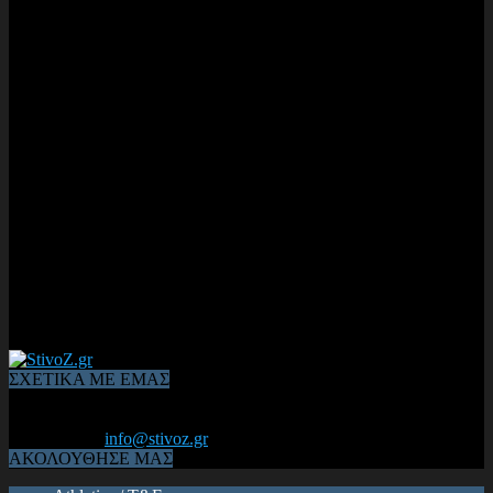
ΣΧΕΤΙΚΑ ΜΕ ΕΜΑΣ
Από το 2006, η 1η διαδικτυακή κοινότητα αθλητών & φιλάθλων
του Κλασικού Αθλητισμού! ΟΛΟΣ Ο ΣΤΙΒΟΣ ΕΙΝΑΙ ΕΔΩ
Επικοινωνία:
info@stivoz.gr
ΑΚΟΛΟΥΘΗΣΕ ΜΑΣ