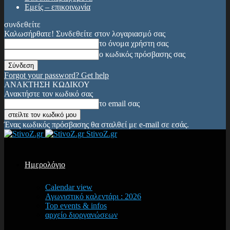
Εμείς – επικοινωνία
συνδεθείτε
Καλωσήρθατε! Συνδεθείτε στον λογαριασμό σας
το όνομα χρήστη σας
ο κωδικός πρόσβασης σας
Forgot your password? Get help
ΑΝΑΚΤΗΣΗ ΚΩΔΙΚΟΥ
Ανακτήστε τον κωδικό σας
το email σας
Ένας κωδικός πρόσβασης θα σταλθεί με e-mail σε εσάς.
StivoZ.gr
Ημερολόγιο
Calendar view
Αγωνιστικό καλεντάρι : 2026
Top events & infos
αρχείο διοργανώσεων