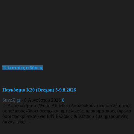
Τελευταίες ειδήσεις
Παγκόσμιο Κ20 (Oregon) 5-9.8.2026
StivoZ.gr
-
8 Αυγούστου 2026
0
-> Αποτελέσματα (World Athletics) Ακολουθούν τα αποτελέσματα
σε τελικούς -βάσει θέσης- και ημιτελικούς, προκριματικούς (πρώτα
όσοι προκρίθηκαν) για Ε/Ν Ελλάδος & Κύπρου {με ημερομηνίες
διεξαγωγής}...