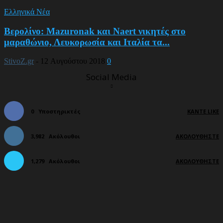
Ελληνικά Νέα
Βερολίνο: Mazuronak και Naert νικητές στο
μαραθώνιο, Λευκορωσία και Ιταλία τα...
StivoZ.gr
-
12 Αυγούστου 2018
0
Social Media
0
Υποστηρικτές
ΚΆΝΤΕ LIKE
3,982
Ακόλουθοι
ΑΚΟΛΟΥΘΉΣΤΕ
1,279
Ακόλουθοι
ΑΚΟΛΟΥΘΉΣΤΕ