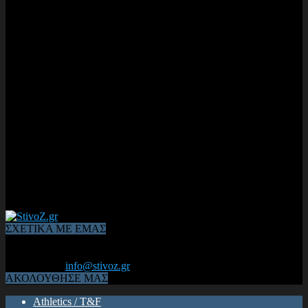
ΣΧΕΤΙΚΑ ΜΕ ΕΜΑΣ
Από το 2006, η 1η διαδικτυακή κοινότητα αθλητών & φιλάθλων
του Κλασικού Αθλητισμού! ΟΛΟΣ Ο ΣΤΙΒΟΣ ΕΙΝΑΙ ΕΔΩ
Επικοινωνία:
info@stivoz.gr
ΑΚΟΛΟΥΘΗΣΕ ΜΑΣ
Athletics / T&F