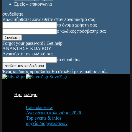
Εμείς – επικοινωνία
συνδεθείτε
Καλωσήρθατε! Συνδεθείτε στον λογαριασμό σας
το όνομα χρήστη σας
ο κωδικός πρόσβασης σας
Forgot your password? Get help
ΑΝΑΚΤΗΣΗ ΚΩΔΙΚΟΥ
Ανακτήστε τον κωδικό σας
το email σας
Ένας κωδικός πρόσβασης θα σταλθεί με e-mail σε εσάς.
StivoZ.gr
Ημερολόγιο
Calendar view
Αγωνιστικό καλεντάρι : 2026
Top events & infos
αρχείο διοργανώσεων