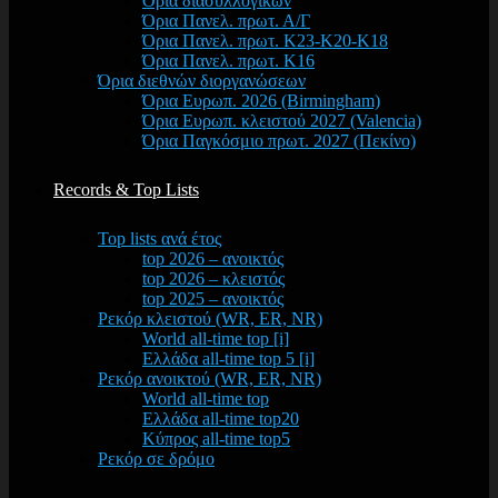
Όρια διασυλλογικών
Όρια Πανελ. πρωτ. Α/Γ
Όρια Πανελ. πρωτ. Κ23-Κ20-Κ18
Όρια Πανελ. πρωτ. Κ16
Όρια διεθνών διοργανώσεων
Όρια Ευρωπ. 2026 (Birmingham)
Όρια Ευρωπ. κλειστού 2027 (Valencia)
Όρια Παγκόσμιο πρωτ. 2027 (Πεκίνο)
Records & Top Lists
Top lists ανά έτος
top 2026 – ανοικτός
top 2026 – κλειστός
top 2025 – ανοικτός
Ρεκόρ κλειστού (WR, ER, NR)
World all-time top [i]
Ελλάδα all-time top 5 [i]
Ρεκόρ ανοικτού (WR, ER, NR)
World all-time top
Ελλάδα all-time top20
Κύπρος all-time top5
Ρεκόρ σε δρόμο