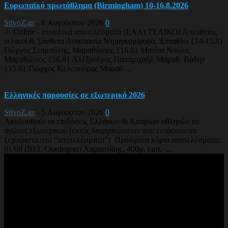
Ευρωπαϊκό πρωτάθλημα (Birmingham) 10-16.8.2026
StivoZ.gr
-
8 Αυγούστου 2026
0
-> Online - συνολικά αποτελέσματα (EAA) ΤΕΛΙΚΟΙ Απευθείας
τελικοί & Σύνθετα Αναστασία Ντραγκομίροβα, Έπταθλο {14-15.8}
Γιώργος Σταμούλης, Μαραθώνιος {16.8} Ματίνα Νούλα,
Μαραθώνιος {16.8} Αλέξανδρος Παπαμιχαήλ Μαραθ. Βάδην
{15.8} Γιώργος Κελεπούρης Μαραθ....
Ελληνικές παρουσίες σε εξωτερικό 2026
StivoZ.gr
-
5 Αυγούστου 2026
0
Ακολουθούν οι επιδόσεις Ελλήνων & Κυπρίων αθλητών σε
αγώνες εξωτερικού (εκτός διοργανώσεων που εντάσσονται
ξεχωριστά στα “αποτελέσματα”) Πρόσφατα κύρια αποτελέσματα:
01/08 (BEL/Oordegem) Χαρατσίδης, 400μ. εμπ. -...