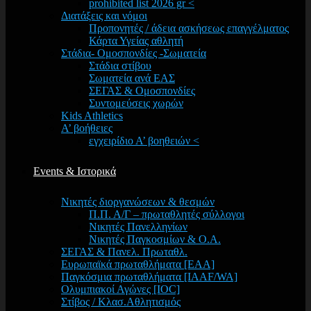
prohibited list 2026 gr <
Διατάξεις και νόμοι
Προπονητές / άδεια ασκήσεως επαγγέλματος
Κάρτα Υγείας αθλητή
Στάδια- Ομοσπονδίες -Σωματεία
Στάδια στίβου
Σωματεία ανά ΕΑΣ
ΣΕΓΑΣ & Ομοσπονδίες
Συντομεύσεις χωρών
Kids Athletics
Α’ βοήθειες
εγχειρίδιο Α’ βοηθειών <
Events & Ιστορικά
Νικητές διοργανώσεων & θεσμών
Π.Π. Α/Γ – πρωταθλητές σύλλογοι
Νικητές Πανελληνίων
Νικητές Παγκοσμίων & Ο.Α.
ΣΕΓΑΣ & Πανελ. Πρωταθλ.
Ευρωπαϊκά πρωταθλήματα [EAA]
Παγκόσμια πρωταθλήματα [IAAF/WA]
Ολυμπιακοί Αγώνες [IOC]
Στίβος / Κλασ.Αθλητισμός