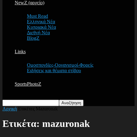
NewZ (αρχείο)
Must Read
Ελληνικά Νέα
Κυπριακά Νέα
Διεθνή Νέα
BlogZ
Links
Ομοσπονδίες-Οργανισμοί-Φορείς
Ειδήσεις και θέματα στίβου
SportsPhotoZ
Αρχική
Ετικέτες
Mazuronak
Ετικέτα: mazuronak