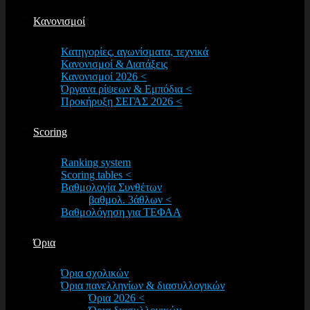
Κανονισμοί
Κατηγορίες, αγωνίσματα, τεχνικά
Κανονισμοί & Διατάξεις
Κανονισμοί 2026 <
Όργανα ρίψεων & Εμπόδια <
Προκήρυξη ΣΕΓΑΣ 2026 <
Scoring
Ranking system
Scoring tables <
Βαθμολογία Συνθέτων
βαθμολ. 3άθλων <
Βαθμολόγηση για ΤΕΦΑΑ
Όρια
Όρια σχολικών
Όρια πανελληνίων & διασυλλογικών
Όρια 2026 <