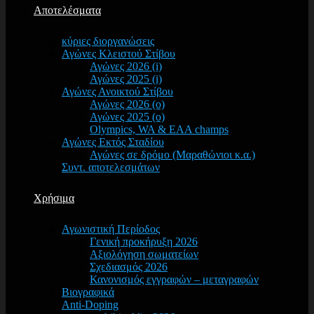
Αποτελέσματα
κύριες διοργανώσεις
Αγώνες Κλειστού Στίβου
Αγώνες 2026 (i)
Αγώνες 2025 (i)
Αγώνες Ανοικτού Στίβου
Αγώνες 2026 (o)
Αγώνες 2025 (o)
Olympics, WA & EAA champs
Αγώνες Εκτός Σταδίου
Αγώνες σε δρόμο (Μαραθώνιοι κ.α.)
Συντ. αποτελεσμάτων
Χρήσιμα
Αγωνιστική Περίοδος
Γενική προκήρυξη 2026
Αξιολόγηση σωματείων
Σχεδιασμός 2026
Κανονισμός εγγραφών – μεταγραφών
Βιογραφικά
Anti-Doping