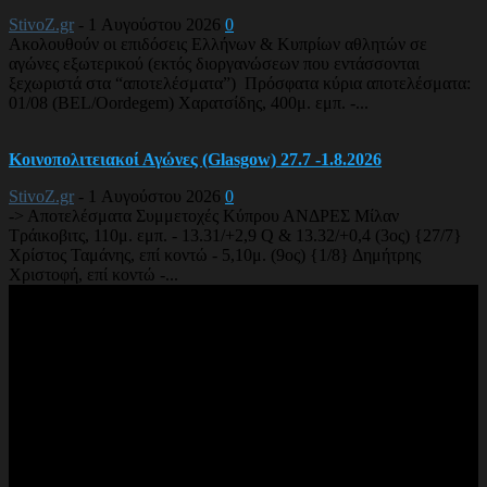
StivoZ.gr
-
1 Αυγούστου 2026
0
Ακολουθούν οι επιδόσεις Ελλήνων & Κυπρίων αθλητών σε
αγώνες εξωτερικού (εκτός διοργανώσεων που εντάσσονται
ξεχωριστά στα “αποτελέσματα”) Πρόσφατα κύρια αποτελέσματα:
01/08 (BEL/Oordegem) Χαρατσίδης, 400μ. εμπ. -...
Κοινοπολιτειακοί Αγώνες (Glasgow) 27.7 -1.8.2026
StivoZ.gr
-
1 Αυγούστου 2026
0
-> Αποτελέσματα Συμμετοχές Κύπρου ΑΝΔΡΕΣ Μίλαν
Τράικοβιτς, 110μ. εμπ. - 13.31/+2,9 Q & 13.32/+0,4 (3ος) {27/7}
Χρίστος Ταμάνης, επί κοντώ - 5,10μ. (9ος) {1/8} Δημήτρης
Χριστοφή, επί κοντώ -...