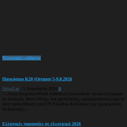
Τελευταίες ειδήσεις
Παγκόσμιο Κ20 (Oregon) 5-9.8.2026
StivoZ.gr
-
5 Αυγούστου 2026
0
-> Αποτελέσματα (World Athletics) Ακολουθούν τα αποτελέσματα
σε τελικούς -βάσει θέσης- και ημιτελικούς, προκριματικούς (πρώτα
όσοι προκρίθηκαν) για Ε/Ν Ελλάδος & Κύπρου {με ημερομηνίες
διεξαγωγής}...
Ελληνικές παρουσίες σε εξωτερικό 2026