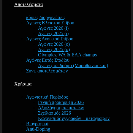
Αποτελέσματα
κύριες διοργανώσεις
Αγώνες Κλειστού Στίβου
Αγώνες 2026 (i)
Αγώνες 2025 (i)
Αγώνες Ανοικτού Στίβου
Αγώνες 2026 (o)
Αγώνες 2025 (o)
Olympics, WA & EAA champs
Αγώνες Εκτός Σταδίου
Αγώνες σε δρόμο (Μαραθώνιοι κ.α.)
Συντ. αποτελεσμάτων
Χρήσιμα
Αγωνιστική Περίοδος
Γενική προκήρυξη 2026
Αξιολόγηση σωματείων
Σχεδιασμός 2026
Κανονισμός εγγραφών – μεταγραφών
Βιογραφικά
Anti-Doping