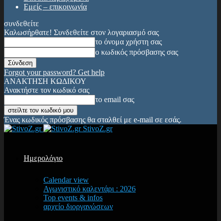
Εμείς – επικοινωνία
συνδεθείτε
Καλωσήρθατε! Συνδεθείτε στον λογαριασμό σας
το όνομα χρήστη σας
ο κωδικός πρόσβασης σας
Forgot your password? Get help
ΑΝΑΚΤΗΣΗ ΚΩΔΙΚΟΥ
Ανακτήστε τον κωδικό σας
το email σας
Ένας κωδικός πρόσβασης θα σταλθεί με e-mail σε εσάς.
StivoZ.gr
Ημερολόγιο
Calendar view
Αγωνιστικό καλεντάρι : 2026
Top events & infos
αρχείο διοργανώσεων