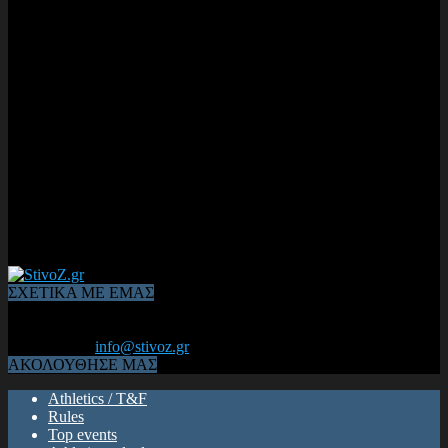
ΣΧΕΤΙΚΑ ΜΕ ΕΜΑΣ
Από το 2006, η 1η διαδικτυακή κοινότητα αθλητών & φιλάθλων
του Κλασικού Αθλητισμού! ΟΛΟΣ Ο ΣΤΙΒΟΣ ΕΙΝΑΙ ΕΔΩ
Επικοινωνία:
info@stivoz.gr
ΑΚΟΛΟΥΘΗΣΕ ΜΑΣ
Athletics / T&F
Rules
Top events