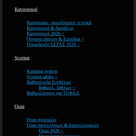
Κανονισμοί
Κατηγορίες, αγωνίσματα, τεχνικά
Κανονισμοί & Διατάξεις
Κανονισμοί 2026 <
Όργανα ρίψεων & Εμπόδια <
Προκήρυξη ΣΕΓΑΣ 2026 <
Scoring
Ranking system
Scoring tables <
Βαθμολογία Συνθέτων
βαθμολ. 3άθλων <
Βαθμολόγηση για ΤΕΦΑΑ
Όρια
Όρια σχολικών
Όρια πανελληνίων & διασυλλογικών
Όρια 2026 <