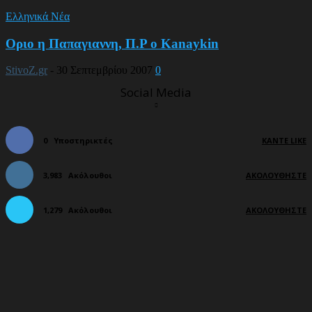
Ελληνικά Νέα
Οριο η Παπαγιαννη, Π.Ρ ο Kanaykin
StivoZ.gr
-
30 Σεπτεμβρίου 2007
0
Social Media
0
Υποστηρικτές
ΚΆΝΤΕ LIKE
3,983
Ακόλουθοι
ΑΚΟΛΟΥΘΉΣΤΕ
1,279
Ακόλουθοι
ΑΚΟΛΟΥΘΉΣΤΕ