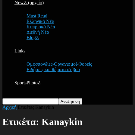
NewZ (αρχείο)
Must Read
Ελληνικά Νέα
Κυπριακά Νέα
Διεθνή Νέα
BlogZ
Links
Ομοσπονδίες-Οργανισμοί-Φορείς
Ειδήσεις και θέματα στίβου
SportsPhotoZ
Αρχική
Ετικέτες
Kanaykin
Ετικέτα: Kanaykin