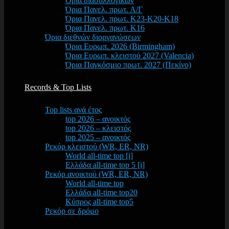
Όρια διασυλλογικών
Όρια Πανελ. πρωτ. Α/Γ
Όρια Πανελ. πρωτ. Κ23-Κ20-Κ18
Όρια Πανελ. πρωτ. Κ16
Όρια διεθνών διοργανώσεων
Όρια Ευρωπ. 2026 (Birmingham)
Όρια Ευρωπ. κλειστού 2027 (Valencia)
Όρια Παγκόσμιο πρωτ. 2027 (Πεκίνο)
Records & Top Lists
Top lists ανά έτος
top 2026 – ανοικτός
top 2026 – κλειστός
top 2025 – ανοικτός
Ρεκόρ κλειστού (WR, ER, NR)
World all-time top [i]
Ελλάδα all-time top 5 [i]
Ρεκόρ ανοικτού (WR, ER, NR)
World all-time top
Ελλάδα all-time top20
Κύπρος all-time top5
Ρεκόρ σε δρόμο