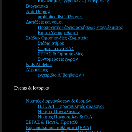
Κανονισμός εγγραφών – μεταγραφών
Βιογραφικά
Anti-Doping
prohibited list 2026 gr <
Διατάξεις και νόμοι
Προπονητές / άδεια ασκήσεως επαγγέλματος
Κάρτα Υγείας αθλητή
Στάδια- Ομοσπονδίες -Σωματεία
Στάδια στίβου
Σωματεία ανά ΕΑΣ
ΣΕΓΑΣ & Ομοσπονδίες
Συντομεύσεις χωρών
Kids Athletics
Α’ βοήθειες
εγχειρίδιο Α’ βοηθειών <
Events & Ιστορικά
Νικητές διοργανώσεων & θεσμών
Π.Π. Α/Γ – πρωταθλητές σύλλογοι
Νικητές Πανελληνίων
Νικητές Παγκοσμίων & Ο.Α.
ΣΕΓΑΣ & Πανελ. Πρωταθλ.
Ευρωπαϊκά πρωταθλήματα [EAA]