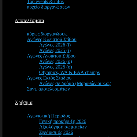
Top events & infos
αρχείο διοργανώσεων
Αποτελέσματα
κύριες διοργανώσεις
Αγώνες Κλειστού Στίβου
Αγώνες 2026 (i)
Αγώνες 2025 (i)
Αγώνες Ανοικτού Στίβου
Αγώνες 2026 (o)
Αγώνες 2025 (o)
Olympics, WA & EAA champs
Αγώνες Εκτός Σταδίου
Αγώνες σε δρόμο (Μαραθώνιοι κ.α.)
Συντ. αποτελεσμάτων
Χρήσιμα
Αγωνιστική Περίοδος
Γενική προκήρυξη 2026
Αξιολόγηση σωματείων
Σχεδιασμός 2026