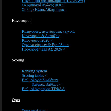
Παγκόσμια πρωταθλήματα [IAAF/WA]
Ολυμπιακοί Αγώνες [IOC]
Στίβος / Κλασ.Αθλητισμός
Κανονισμοί
Κατηγορίες, αγωνίσματα, τεχνικά
Κανονισμοί & Διατάξεις
Κανονισμοί 2026 <
Όργανα ρίψεων & Εμπόδια <
Προκήρυξη ΣΕΓΑΣ 2026 <
Scoring
Ranking system
Scoring tables <
Βαθμολογία Συνθέτων
βαθμολ. 3άθλων <
Βαθμολόγηση για ΤΕΦΑΑ
Όρια
Όρια σχολικών