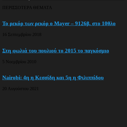
ΠΕΡΙΣΣΟΤΕΡΑ ΘΕΜΑΤΑ
Το ρεκόρ των ρεκόρ ο Mayer – 9126β. στο 10θλο
16 Σεπτεμβρίου 2018
Στη φωλιά του πουλιού το 2015 το παγκόσμιο
5 Νοεμβρίου 2010
Nairobi: 4η η Κεσσίδη και 5η η Φιλιππίδου
20 Αυγούστου 2021