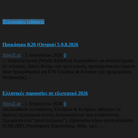
Τελευταίες ειδήσεις
Παγκόσμιο Κ20 (Oregon) 5-9.8.2026
StivoZ.gr
-
5 Αυγούστου 2026
0
-> Αποτελέσματα (World Athletics) Ακολουθούν τα αποτελέσματα
σε τελικούς -βάσει θέσης- και ημιτελικούς, προκριματικούς (πρώτα
όσοι προκρίθηκαν) για Ε/Ν Ελλάδος & Κύπρου {με ημερομηνίες
διεξαγωγής}...
Ελληνικές παρουσίες σε εξωτερικό 2026
StivoZ.gr
-
1 Αυγούστου 2026
0
Ακολουθούν οι επιδόσεις Ελλήνων & Κυπρίων αθλητών σε
αγώνες εξωτερικού (εκτός διοργανώσεων που εντάσσονται
ξεχωριστά στα “αποτελέσματα”) Πρόσφατα κύρια αποτελέσματα:
01/08 (BEL/Oordegem) Χαρατσίδης, 400μ. εμπ. -...