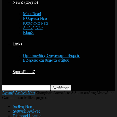
NewZ (αρχείο)
Must Read
Ελληνικά Νέα
Κυπριακά Νέα
Διεθνή Νέα
BlogZ
Links
Ομοσπονδίες-Οργανισμοί-Φορείς
Ειδήσεις και θέματα στίβου
SportsPhotoZ
Αρχική
Διεθνή Νέα
Shanghai: Δυνατό το δίδυμο από τις Μπαχάμες
Gardiner και Miller, μάχη σε...
Διεθνή Νέα
Διεθνείς Αγώνες
Diamond League