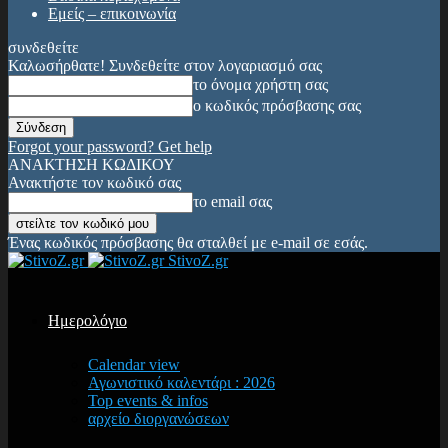
Εμείς – επικοινωνία
συνδεθείτε
Καλωσήρθατε! Συνδεθείτε στον λογαριασμό σας
το όνομα χρήστη σας
ο κωδικός πρόσβασης σας
Forgot your password? Get help
ΑΝΑΚΤΗΣΗ ΚΩΔΙΚΟΥ
Ανακτήστε τον κωδικό σας
το email σας
Ένας κωδικός πρόσβασης θα σταλθεί με e-mail σε εσάς.
StivoZ.gr
Ημερολόγιο
Calendar view
Αγωνιστικό καλεντάρι : 2026
Top events & infos
αρχείο διοργανώσεων