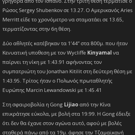
γρήγορα από τον Ισπανό. Στην τρίτη θέση τερμάτισε ο
Ρώσος Sergey Shubenkov σε 13.27. Ο Αμερικανός Aries
Merritt είδε το χρονόμετρο να σταματάει σε 13.65,
τερματίζοντας στην 6η θέση.
Δύο αθλητές κατέβηκαν τα 1’44” στα 800μ. που ήταν
Κενυατική υποθεση με τον Wycliffe
Kinyamal
να
παίρνει τη νίκη με 1:43.91 αφήνοντας τον
συμπατριώτη του Jonathan Kitilit στη δεύτερη θέση με
1:43.95. Τρίτος ήταν ο Πολωνός πρωταθλητής
Ευρώπης Marcin Lewandowski με 1:45.41
Στη σφαιροβολία η Gong
Lijiao
από την Κίνα
επικράτησε εύκολα, με βολή στα 19.99. Η Gong έδειξε
ότι δεν θα έχανε στον αγώνα αυτό, αφού με βολές
σταθερά πάνω από τα 19μ. άφησε την Τζαμαϊκανή