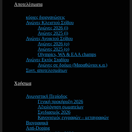
Αποτελέσματα
κύριες διοργανώσεις
Αγώνες Κλειστού Στίβου
Αγώνες 2026 (i)
Αγώνες 2025 (i)
Αγώνες Ανοικτού Στίβου
Αγώνες 2026 (o)
Αγώνες 2025 (o)
Olympics, WA & EAA champs
Αγώνες Εκτός Σταδίου
Αγώνες σε δρόμο (Μαραθώνιοι κ.α.)
Συντ. αποτελεσμάτων
Χρήσιμα
Αγωνιστική Περίοδος
Γενική προκήρυξη 2026
Αξιολόγηση σωματείων
Σχεδιασμός 2026
Κανονισμός εγγραφών – μεταγραφών
Βιογραφικά
Anti-Doping