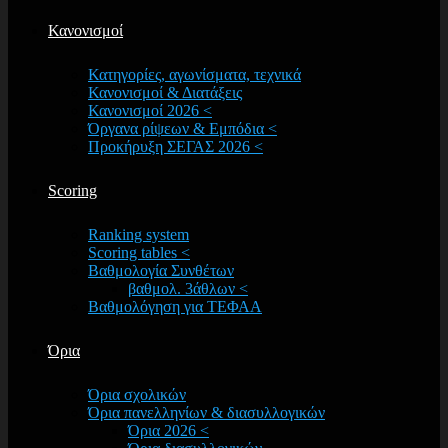
Κανονισμοί
Κατηγορίες, αγωνίσματα, τεχνικά
Κανονισμοί & Διατάξεις
Κανονισμοί 2026 <
Όργανα ρίψεων & Εμπόδια <
Προκήρυξη ΣΕΓΑΣ 2026 <
Scoring
Ranking system
Scoring tables <
Βαθμολογία Συνθέτων
βαθμολ. 3άθλων <
Βαθμολόγηση για ΤΕΦΑΑ
Όρια
Όρια σχολικών
Όρια πανελληνίων & διασυλλογικών
Όρια 2026 <