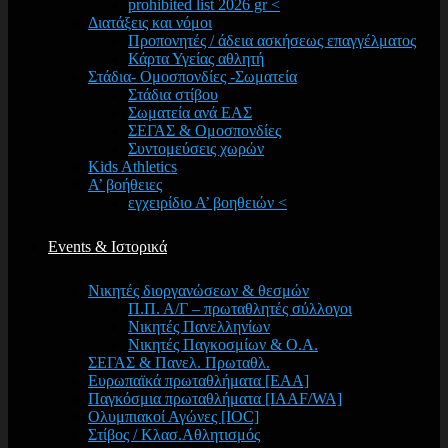
prohibited list 2026 gr <
Διατάξεις και νόμοι
Προπονητές / άδεια ασκήσεως επαγγέλματος
Κάρτα Υγείας αθλητή
Στάδια- Ομοσπονδίες -Σωματεία
Στάδια στίβου
Σωματεία ανά ΕΑΣ
ΣΕΓΑΣ & Ομοσπονδίες
Συντομεύσεις χωρών
Kids Athletics
Α’ βοήθειες
εγχειρίδιο Α’ βοηθειών <
Events & Ιστορικά
Νικητές διοργανώσεων & θεσμών
Π.Π. Α/Γ – πρωταθλητές σύλλογοι
Νικητές Πανελληνίων
Νικητές Παγκοσμίων & Ο.Α.
ΣΕΓΑΣ & Πανελ. Πρωταθλ.
Ευρωπαϊκά πρωταθλήματα [EAA]
Παγκόσμια πρωταθλήματα [IAAF/WA]
Ολυμπιακοί Αγώνες [IOC]
Στίβος / Κλασ.Αθλητισμός