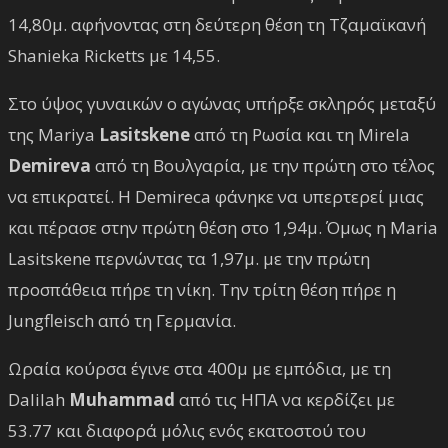
14,80μ. αφήνοντας στη δεύτερη θέση τη Τζαμαϊκανή
Shanieka Ricketts με 14,55.
Στο ύψος γυναικών ο αγώνας υπήρξε σκληρός μεταξύ
της Mariya
Lasitskene
από τη Ρωσία και τη Mirela
Demireva
από τη Βουλγαρία, με την πρώτη στο τέλος
να επικρατεί. Η Demireca φάνηκε να υπερτερεί μιας
και πέρασε στην πρώτη θέση στο 1,94μ. Όμως η Maria
Lasitskene περνώντας τα 1,97μ. με την πρώτη
προσπάθεια πήρε τη νίκη. Την τρίτη θέση πήρε η
Jungfleisch από τη Γερμανία.
Ωραία κούρσα έγινε στα 400μ με εμπόδια, με τη
Dalilah
Muhammad
από τις ΗΠΑ να κερδίζει με
53.77 και διαφορά μόλις ενός εκατοστού του