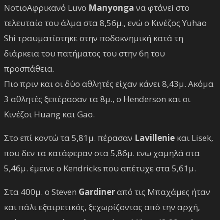
ΝοτιοΑφρικανό Luvo
Manyonga
να φτάνεi στο
τελευταίο του άλμα στα 8,56μ., ενώ ο Κινέζος Yuhao
Shi τραυματίστηκε στην ποδοκνημική κατά τη
διάρκεια του πατήματος του στην 6η του
προσπάθεια.
Πιο πριν και οι δύο αθλητές είχαν κάνει 8,43μ. Ακόμα
3 αθλητές ξεπέρασαν τα 8μ., ο Henderson και οι
Κινέζοι Huang και Gao.
Στο επί κοντώ τα 5,81μ. πέρασαν
Lavillenie
και Lisek,
που δεν τα κατάφεραν στα 5,86μ. ενω χαμηλά στα
5,46μ. έμεινε ο Kendricks που απέτυχε στα 5,61μ.
Στα 400μ. ο Steven
Gardiner
από τις Μπαχάμες ήταν
και πάλι εξαιρετικός, ξεχωρίζοντας από την αρχή,