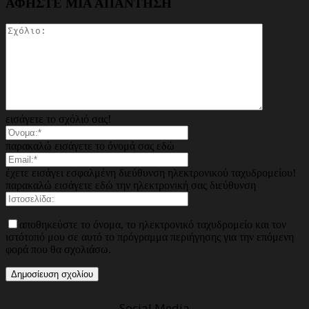
ΑΦΗΣΤΕ ΜΙΑ ΑΠΑΝΤΗΣΗ
εισάγετε το σχόλιό σας!
παρακαλώ εισάγετε το όνομά σας εδώ
έχετε εισάγει εσφαλμένη διεύθυνση ηλεκτρονικού ταχυδρομείου!
παρακαλώ εισάγετε εδώ την ηλεκτρονική σας διεύθυνση
αποθηκεύστε το όνομα, το ηλεκτρονικό ταχυδρομείο και τον
ιστότοπό μου σε αυτό το πρόγραμμα περιήγησης για την επόμενη
φορά που θα σχολιάσω.
Social Media