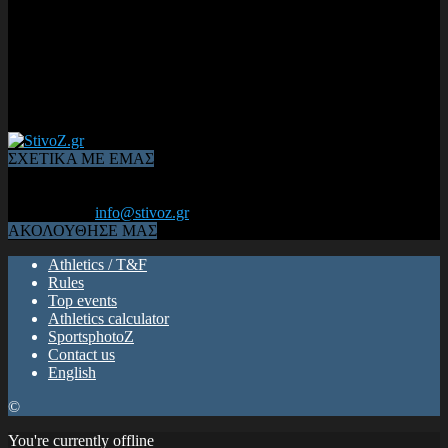
ΣΧΕΤΙΚΑ ΜΕ ΕΜΑΣ
Από το 2006, η 1η διαδικτυακή κοινότητα αθλητών & φιλάθλων
του Κλασικού Αθλητισμού! ΟΛΟΣ Ο ΣΤΙΒΟΣ ΕΙΝΑΙ ΕΔΩ
Επικοινωνία:
info@stivoz.gr
ΑΚΟΛΟΥΘΗΣΕ ΜΑΣ
Athletics / T&F
Rules
Top events
Athletics calculator
SportsphotoZ
Contact us
English
©
You're currently offline