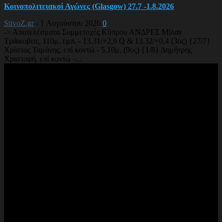
Κοινοπολιτειακοί Αγώνες (Glasgow) 27.7 -1.8.2026
StivoZ.gr
-
1 Αυγούστου 2026
0
-> Αποτελέσματα Συμμετοχές Κύπρου ΑΝΔΡΕΣ Μίλαν
Τράικοβιτς, 110μ. εμπ. - 13.31/+2,9 Q & 13.32/+0,4 (3ος) {27/7}
Χρίστος Ταμάνης, επί κοντώ - 5,10μ. (9ος) {1/8} Δημήτρης
Χριστοφή, επί κοντώ -...