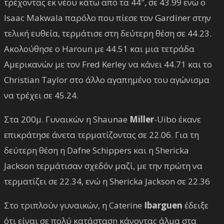
τρέχοντας εκ νέου κάτω από τα 44″, σε 43.99 ενώ ο
Isaac Makwala παρόλο που πίεσε τον Gardiner στην
τελική ευθεία, τερμάτισε στη δεύτερη θέση σε 44.23.
Ακολούθησε ο Haroun με 44.51 και μια τετράδα
Αμερικανών με τον Fred Kerley να κάνει 44.71 και το
Christian Taylor στο άλλο αγαπημένο του αγώνισμα
να τρέχει σε 45.24.
Στα 200μ. Γυναικών η Shaunae
Miller
-Uibo έκανε
επικράτησε άνετα τερματίζοντας σε 22.06. Για τη
δεύτερη θέση η Dafne Schippers και η Shericka
Jackson τερμάτισαν σχεδόν μαζί, με την πρώτη να
τερματίζει σε 22.34, ενώ η Shericka Jackson σε 22.36
Στο τριπλούν γυναικών, η Caterine
Ibarguen
έδειξε
ότι είναι σε πολύ κατάσταση κάνοντας άλμα στα