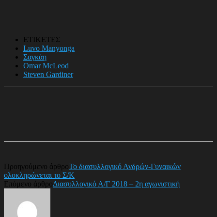
ΕΤΙΚΕΤΕΣ
Luvo Manyonga
Σαγκάη
Omar McLeod
Steven Gardiner
Προηγούμενο άρθρο
Το διασυλλογικό Ανδρών-Γυναικών
ολοκληρώνεται το Σ/Κ
Επόμενο άρθρο
Διασυλλογικό Α/Γ 2018 – 2η αγωνιστική