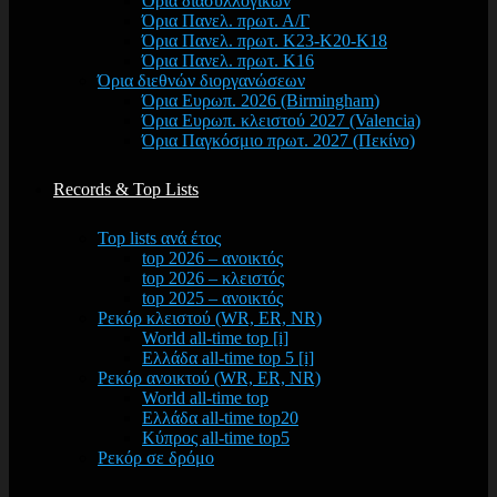
Όρια διασυλλογικών
Όρια Πανελ. πρωτ. Α/Γ
Όρια Πανελ. πρωτ. Κ23-Κ20-Κ18
Όρια Πανελ. πρωτ. Κ16
Όρια διεθνών διοργανώσεων
Όρια Ευρωπ. 2026 (Birmingham)
Όρια Ευρωπ. κλειστού 2027 (Valencia)
Όρια Παγκόσμιο πρωτ. 2027 (Πεκίνο)
Records & Top Lists
Top lists ανά έτος
top 2026 – ανοικτός
top 2026 – κλειστός
top 2025 – ανοικτός
Ρεκόρ κλειστού (WR, ER, NR)
World all-time top [i]
Ελλάδα all-time top 5 [i]
Ρεκόρ ανοικτού (WR, ER, NR)
World all-time top
Ελλάδα all-time top20
Κύπρος all-time top5
Ρεκόρ σε δρόμο