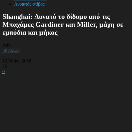
Ανοικτός στίβος
Shanghai: Δυνατό το δίδυμο από τις
Μπαχάμες Gardiner και Miller, μάχη σε
εμπόδια και μήκος
Από
StivoZ.gr
-
12 Μαΐου 2018
76
0