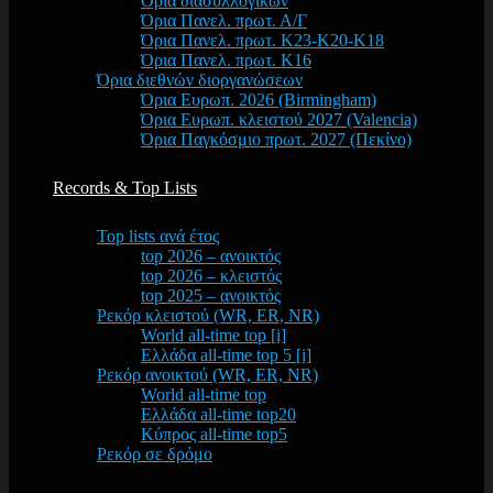
Όρια διασυλλογικών
Όρια Πανελ. πρωτ. Α/Γ
Όρια Πανελ. πρωτ. Κ23-Κ20-Κ18
Όρια Πανελ. πρωτ. Κ16
Όρια διεθνών διοργανώσεων
Όρια Ευρωπ. 2026 (Birmingham)
Όρια Ευρωπ. κλειστού 2027 (Valencia)
Όρια Παγκόσμιο πρωτ. 2027 (Πεκίνο)
Records & Top Lists
Top lists ανά έτος
top 2026 – ανοικτός
top 2026 – κλειστός
top 2025 – ανοικτός
Ρεκόρ κλειστού (WR, ER, NR)
World all-time top [i]
Ελλάδα all-time top 5 [i]
Ρεκόρ ανοικτού (WR, ER, NR)
World all-time top
Ελλάδα all-time top20
Κύπρος all-time top5
Ρεκόρ σε δρόμο