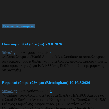
Τελευταίες ειδήσεις
Παγκόσμιο Κ20 (Oregon) 5-9.8.2026
StivoZ.gr
-
9 Αυγούστου 2026
0
-> Αποτελέσματα (World Athletics) Ακολουθούν τα αποτελέσματα
σε τελικούς -βάσει θέσης- και ημιτελικούς, προκριματικούς (πρώτα
όσοι προκρίθηκαν) για Ε/Ν Ελλάδος & Κύπρου {με ημερομηνίες
διεξαγωγής}...
Ευρωπαϊκό πρωτάθλημα (Birmingham) 10-16.8.2026
StivoZ.gr
-
8 Αυγούστου 2026
0
-> Online - συνολικά αποτελέσματα (EAA) ΤΕΛΙΚΟΙ Απευθείας
τελικοί & Σύνθετα Αναστασία Ντραγκομίροβα, Έπταθλο {14-15.8}
Γιώργος Σταμούλης, Μαραθώνιος {16.8} Ματίνα Νούλα,
Μαραθώνιος {16.8} Αλέξανδρος Παπαμιχαήλ Μαραθ. Βάδην