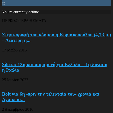
©
You're currently offline
ΠΕΡΙΣΣΟΤΕΡΑ ΘΕΜΑΤΑ
Στην κορυφή του κόσμου η Κυριακοπούλου (4,73 μ.)
– Δεύτερη η...
17 Μαΐου 2015
Silesia: 13η και παραμονή για Ελλάδα – 1η δύναμη
η Ιταλία
25 Ιουνίου 2023
Bolt για 6η -πριν την τελευταία του- χρονιά και
Ayana οι...
2 Δεκεμβρίου 2016