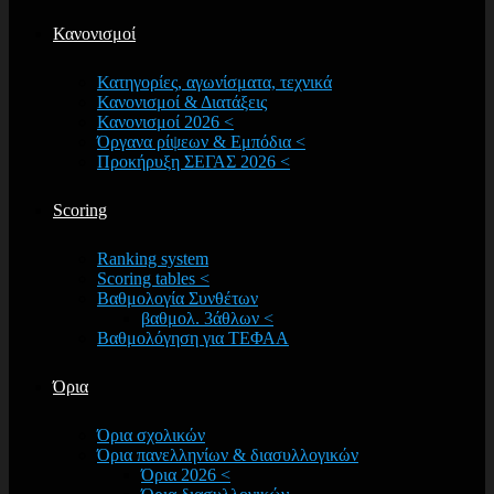
Κανονισμοί
Κατηγορίες, αγωνίσματα, τεχνικά
Κανονισμοί & Διατάξεις
Κανονισμοί 2026 <
Όργανα ρίψεων & Εμπόδια <
Προκήρυξη ΣΕΓΑΣ 2026 <
Scoring
Ranking system
Scoring tables <
Βαθμολογία Συνθέτων
βαθμολ. 3άθλων <
Βαθμολόγηση για ΤΕΦΑΑ
Όρια
Όρια σχολικών
Όρια πανελληνίων & διασυλλογικών
Όρια 2026 <