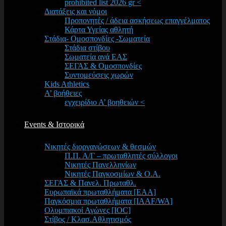
prohibited list 2026 gr <
Διατάξεις και νόμοι
Προπονητές / άδεια ασκήσεως επαγγέλματος
Κάρτα Υγείας αθλητή
Στάδια- Ομοσπονδίες -Σωματεία
Στάδια στίβου
Σωματεία ανά ΕΑΣ
ΣΕΓΑΣ & Ομοσπονδίες
Συντομεύσεις χωρών
Kids Athletics
Α’ βοήθειες
εγχειρίδιο Α’ βοηθειών <
Events & Ιστορικά
Νικητές διοργανώσεων & θεσμών
Π.Π. Α/Γ – πρωταθλητές σύλλογοι
Νικητές Πανελληνίων
Νικητές Παγκοσμίων & Ο.Α.
ΣΕΓΑΣ & Πανελ. Πρωταθλ.
Ευρωπαϊκά πρωταθλήματα [EAA]
Παγκόσμια πρωταθλήματα [IAAF/WA]
Ολυμπιακοί Αγώνες [IOC]
Στίβος / Κλασ.Αθλητισμός