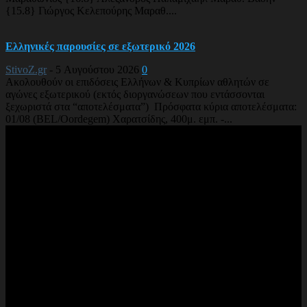
{15.8} Γιώργος Κελεπούρης Μαραθ....
Ελληνικές παρουσίες σε εξωτερικό 2026
StivoZ.gr
-
5 Αυγούστου 2026
0
Ακολουθούν οι επιδόσεις Ελλήνων & Κυπρίων αθλητών σε
αγώνες εξωτερικού (εκτός διοργανώσεων που εντάσσονται
ξεχωριστά στα “αποτελέσματα”) Πρόσφατα κύρια αποτελέσματα:
01/08 (BEL/Oordegem) Χαρατσίδης, 400μ. εμπ. -...