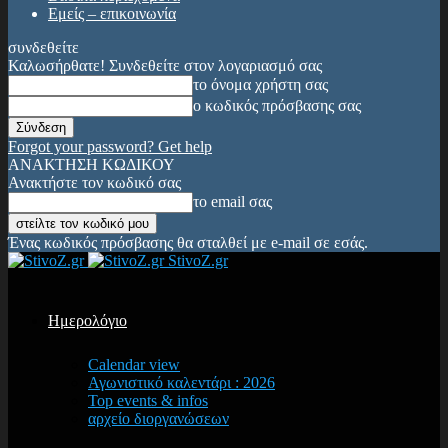
Εμείς – επικοινωνία
συνδεθείτε
Καλωσήρθατε! Συνδεθείτε στον λογαριασμό σας
το όνομα χρήστη σας
ο κωδικός πρόσβασης σας
Forgot your password? Get help
ΑΝΑΚΤΗΣΗ ΚΩΔΙΚΟΥ
Ανακτήστε τον κωδικό σας
το email σας
Ένας κωδικός πρόσβασης θα σταλθεί με e-mail σε εσάς.
StivoZ.gr
Ημερολόγιο
Calendar view
Αγωνιστικό καλεντάρι : 2026
Top events & infos
αρχείο διοργανώσεων