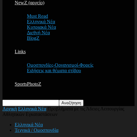
NewZ (αρχείο)
Must Read
Ελληνικά Νέα
Κυπριακά Νέα
Διεθνή Νέα
BlogZ
Links
Ομοσπονδίες-Οργανισμοί-Φορείς
Ειδήσεις και θέματα στίβου
SportsPhotoZ
Αρχική
Ελληνικά Νέα
Προβλήματα με τις Άδειες Λειτουργίας
Αθλητικών Εγκαταστάσεων
Ελληνικά Νέα
Τεχνικά / Ομοσπονδία