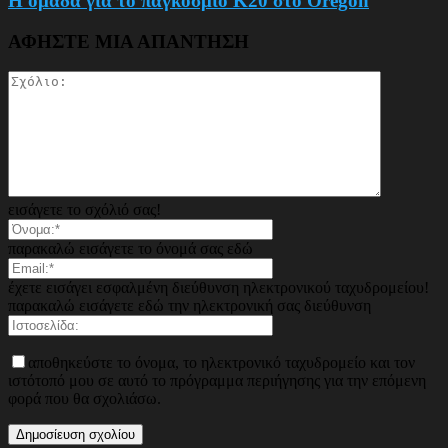
Η ομάδα για το παγκόσμιο Κ20 στο Oregon
ΑΦΗΣΤΕ ΜΙΑ ΑΠΑΝΤΗΣΗ
εισάγετε το σχόλιό σας!
παρακαλώ εισάγετε το όνομά σας εδώ
έχετε εισάγει εσφαλμένη διεύθυνση ηλεκτρονικού ταχυδρομείου!
παρακαλώ εισάγετε εδώ την ηλεκτρονική σας διεύθυνση
αποθηκεύστε το όνομα, το ηλεκτρονικό ταχυδρομείο και τον
ιστότοπό μου σε αυτό το πρόγραμμα περιήγησης για την επόμενη
φορά που θα σχολιάσω.