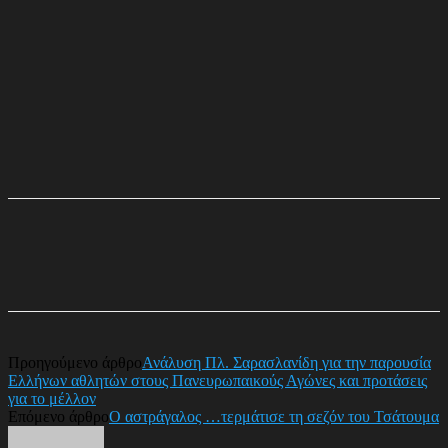
Προηγούμενο άρθρο
Ανάλυση Πλ. Σαρασλανίδη για την παρουσία
Ελλήνων αθλητών στους Πανευρωπαικούς Αγώνες και προτάσεις
για το μέλλον
Επόμενο άρθρο
Ο αστράγαλος …τερμάτισε τη σεζόν του Τσάτουμα