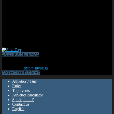
ΣΧΕΤΙΚΑ ΜΕ ΕΜΑΣ
Από το 2006, η 1η διαδικτυακή κοινότητα αθλητών & φιλάθλων
του Κλασικού Αθλητισμού! ΟΛΟΣ Ο ΣΤΙΒΟΣ ΕΙΝΑΙ ΕΔΩ
Επικοινωνία:
info@stivoz.gr
ΑΚΟΛΟΥΘΗΣΕ ΜΑΣ
Athletics / T&F
Rules
Top events
Athletics calculator
SportsphotoZ
Contact us
English