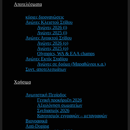
Αποτελέσματα
κύριες διοργανώσεις
Αγώνες Κλειστού Στίβου
Αγώνες 2026 (i)
Αγώνες 2025 (i)
Αγώνες Ανοικτού Στίβου
Αγώνες 2026 (o)
Αγώνες 2025 (o)
Olympics, WA & EAA champs
Αγώνες Εκτός Σταδίου
Αγώνες σε δρόμο (Μαραθώνιοι κ.α.)
Συντ. αποτελεσμάτων
Χρήσιμα
Αγωνιστική Περίοδος
Γενική προκήρυξη 2026
Αξιολόγηση σωματείων
Σχεδιασμός 2026
Κανονισμός εγγραφών – μεταγραφών
Βιογραφικά
Anti-Doping