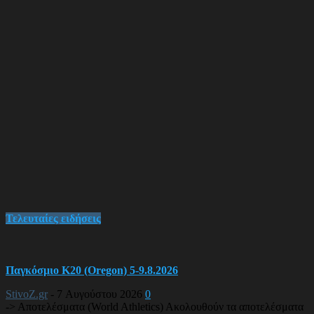
Τελευταίες ειδήσεις
Παγκόσμιο Κ20 (Oregon) 5-9.8.2026
StivoZ.gr
-
7 Αυγούστου 2026
0
-> Αποτελέσματα (World Athletics) Ακολουθούν τα αποτελέσματα