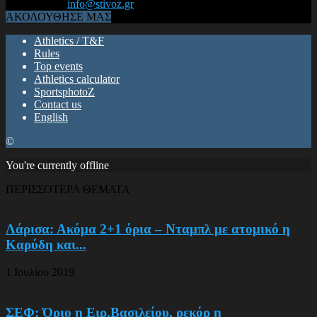
Επικοινωνία:
info@stivoz.gr
ΑΚΟΛΟΥΘΗΣΕ ΜΑΣ
Athletics / T&F
Rules
Top events
Athletics calculator
SportsphotoZ
Contact us
English
©
You're currently offline
ΠΕΡΙΣΣΟΤΕΡΑ ΘΕΜΑΤΑ
Λάρισα: Ακόμα 2+1 όρια – Νταμπλ με ατομικό η
Καρύδη και...
1 Ιουλίου 2019
ΣΕΦ: Όριο η Ειρ.Βασιλείου, ρεκόρ η