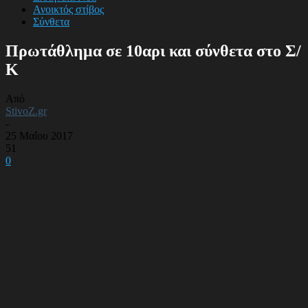
Ανοικτός στίβος
Σύνθετα
Πρωτάθλημα σε 10αρι και σύνθετα στο Σ/
Κ
Από
StivoZ.gr
-
25 Μαΐου 2017
51
0