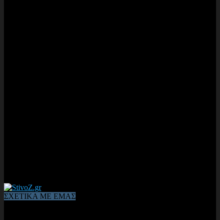
ΣΧΕΤΙΚΑ ΜΕ ΕΜΑΣ
Από το 2006, η 1η διαδικτυακή κοινότητα αθλητών & φιλάθλων
του Κλασικού Αθλητισμού! ΟΛΟΣ Ο ΣΤΙΒΟΣ ΕΙΝΑΙ ΕΔΩ