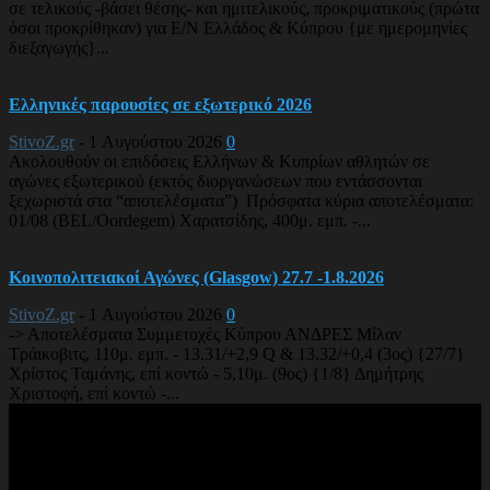
σε τελικούς -βάσει θέσης- και ημιτελικούς, προκριματικούς (πρώτα
όσοι προκρίθηκαν) για Ε/Ν Ελλάδος & Κύπρου {με ημερομηνίες
διεξαγωγής}...
Ελληνικές παρουσίες σε εξωτερικό 2026
StivoZ.gr
-
1 Αυγούστου 2026
0
Ακολουθούν οι επιδόσεις Ελλήνων & Κυπρίων αθλητών σε
αγώνες εξωτερικού (εκτός διοργανώσεων που εντάσσονται
ξεχωριστά στα “αποτελέσματα”) Πρόσφατα κύρια αποτελέσματα:
01/08 (BEL/Oordegem) Χαρατσίδης, 400μ. εμπ. -...
Κοινοπολιτειακοί Αγώνες (Glasgow) 27.7 -1.8.2026
StivoZ.gr
-
1 Αυγούστου 2026
0
-> Αποτελέσματα Συμμετοχές Κύπρου ΑΝΔΡΕΣ Μίλαν
Τράικοβιτς, 110μ. εμπ. - 13.31/+2,9 Q & 13.32/+0,4 (3ος) {27/7}
Χρίστος Ταμάνης, επί κοντώ - 5,10μ. (9ος) {1/8} Δημήτρης
Χριστοφή, επί κοντώ -...