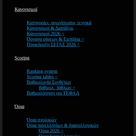
Κανονισμοί
Κατηγορίες, αγωνίσματα, τεχνικά
Κανονισμοί & Διατάξεις
Κανονισμοί 2026 <
Όργανα ρίψεων & Εμπόδια <
Προκήρυξη ΣΕΓΑΣ 2026 <
Scoring
Ranking system
Scoring tables <
Βαθμολογία Συνθέτων
βαθμολ. 3άθλων <
Βαθμολόγηση για ΤΕΦΑΑ
Όρια
Όρια σχολικών
Όρια πανελληνίων & διασυλλογικών
Όρια 2026 <