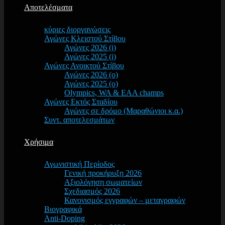
Αποτελέσματα
κύριες διοργανώσεις
Αγώνες Κλειστού Στίβου
Αγώνες 2026 (i)
Αγώνες 2025 (i)
Αγώνες Ανοικτού Στίβου
Αγώνες 2026 (o)
Αγώνες 2025 (o)
Olympics, WA & EAA champs
Αγώνες Εκτός Σταδίου
Αγώνες σε δρόμο (Μαραθώνιοι κ.α.)
Συντ. αποτελεσμάτων
Χρήσιμα
Αγωνιστική Περίοδος
Γενική προκήρυξη 2026
Αξιολόγηση σωματείων
Σχεδιασμός 2026
Κανονισμός εγγραφών – μεταγραφών
Βιογραφικά
Anti-Doping