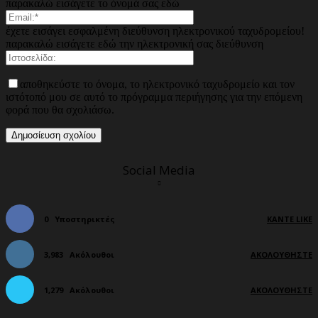
παρακαλώ εισάγετε το όνομά σας εδώ
έχετε εισάγει εσφαλμένη διεύθυνση ηλεκτρονικού ταχυδρομείου!
παρακαλώ εισάγετε εδώ την ηλεκτρονική σας διεύθυνση
αποθηκεύστε το όνομα, το ηλεκτρονικό ταχυδρομείο και τον
ιστότοπό μου σε αυτό το πρόγραμμα περιήγησης για την επόμενη
φορά που θα σχολιάσω.
Social Media
0
Υποστηρικτές
ΚΆΝΤΕ LIKE
3,983
Ακόλουθοι
ΑΚΟΛΟΥΘΉΣΤΕ
1,279
Ακόλουθοι
ΑΚΟΛΟΥΘΉΣΤΕ