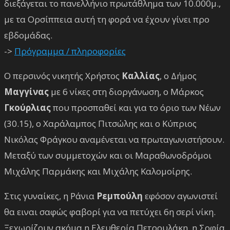
διεξάγεται το πανελλήνιο πρωτάθλημα των 10.000μ.,
με τα Ορσίππεια αυτή τη φορά να έχουν γίνει προ
εβδομάδας.
->
Πρόγραμμα / πληροφορίες
Ο περσινός νικητής Χρήστος
Καλλίας
, ο Δήμος
Μαγγίνας
με 6 νίκες στη διοργάνωση, ο Μάρκος
Γκούρλιας
που προσπαθεί και για το όριο των Νέων
(30.15), ο Χαράλαμπος Πιτσώλης και ο Κύπριος
Νικόλας Φράγκου αναμένεται να πρωταγωνιστήσουν.
Μεταξύ των συμμετοχών και οι Μαραθωνοδρόμοι
Μιχάλης Παρμάκης και Μιχάλης Καλομοίρης.
Στις γυναίκες, η Ράνια
Ρεμπούλη
εφόσον αγωνιστεί
θα ειναι σαφώς φαβορί για να πετύχει 6η σερί νίκη.
Ξεχωρίζουν ακόμα η Ελευθερία Πετρουλάκη, η Σοφία