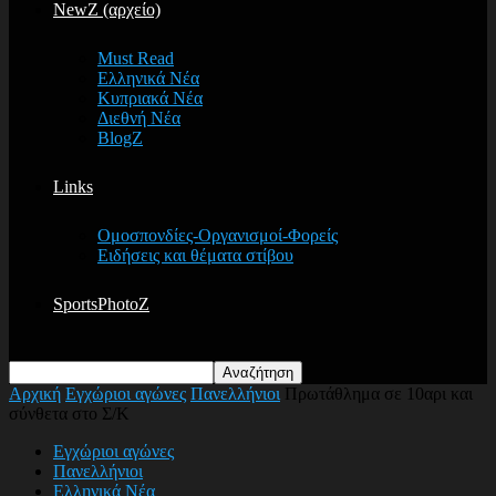
NewZ (αρχείο)
Must Read
Ελληνικά Νέα
Κυπριακά Νέα
Διεθνή Νέα
BlogZ
Links
Ομοσπονδίες-Οργανισμοί-Φορείς
Ειδήσεις και θέματα στίβου
SportsPhotoZ
Αρχική
Εγχώριοι αγώνες
Πανελλήνιοι
Πρωτάθλημα σε 10αρι και
σύνθετα στο Σ/Κ
Εγχώριοι αγώνες
Πανελλήνιοι
Ελληνικά Νέα