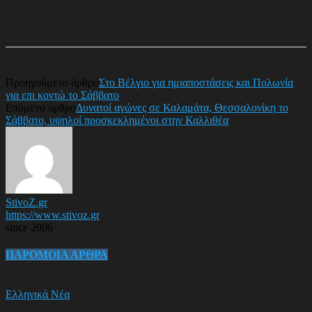
Προηγούμενο άρθρο
Στο Βέλγιο για ημιαποστάσεις και Πολωνία
για επι κοντώ το Σάββατο
Επόμενο άρθρο
Δυνατοί αγώνες σε Καλαμάτα, Θεσσαλονίκη το
Σάββατο, υψηλοί προσκεκλημένοι στην Καλλιθέα
StivoZ.gr
https://www.stivoz.gr
since 2006
ΠΑΡΟΜΟΙΑ ΑΡΘΡΑ
Ελληνικά Νέα