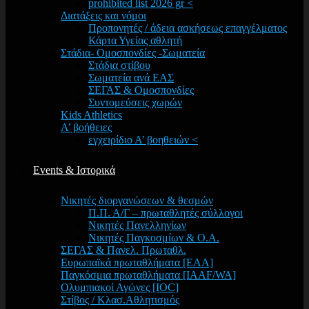
prohibited list 2026 gr <
Διατάξεις και νόμοι
Προπονητές / άδεια ασκήσεως επαγγέλματος
Κάρτα Υγείας αθλητή
Στάδια- Ομοσπονδίες -Σωματεία
Στάδια στίβου
Σωματεία ανά ΕΑΣ
ΣΕΓΑΣ & Ομοσπονδίες
Συντομεύσεις χωρών
Kids Athletics
Α’ βοήθειες
εγχειρίδιο Α’ βοηθειών <
Events & Ιστορικά
Νικητές διοργανώσεων & θεσμών
Π.Π. Α/Γ – πρωταθλητές σύλλογοι
Νικητές Πανελληνίων
Νικητές Παγκοσμίων & Ο.Α.
ΣΕΓΑΣ & Πανελ. Πρωταθλ.
Ευρωπαϊκά πρωταθλήματα [EAA]
Παγκόσμια πρωταθλήματα [IAAF/WA]
Ολυμπιακοί Αγώνες [IOC]
Στίβος / Κλασ.Αθλητισμός