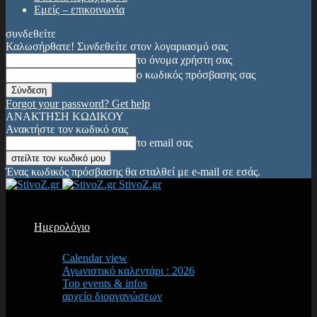
Εμείς – επικοινωνία
συνδεθείτε
Καλωσήρθατε! Συνδεθείτε στον λογαριασμό σας
το όνομα χρήστη σας
ο κωδικός πρόσβασης σας
Forgot your password? Get help
ΑΝΑΚΤΗΣΗ ΚΩΔΙΚΟΥ
Ανακτήστε τον κωδικό σας
το email σας
Ένας κωδικός πρόσβασης θα σταλθεί με e-mail σε εσάς.
StivoZ.gr
Ημερολόγιο
Calendar view
Αγωνιστικό καλεντάρι : 2026
Top events & infos
αρχείο διοργανώσεων