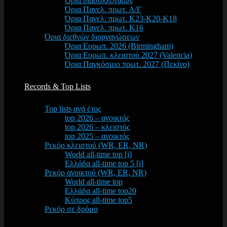
Όρια διασυλλογικών
Όρια Πανελ. πρωτ. Α/Γ
Όρια Πανελ. πρωτ. Κ23-Κ20-Κ18
Όρια Πανελ. πρωτ. Κ16
Όρια διεθνών διοργανώσεων
Όρια Ευρωπ. 2026 (Birmingham)
Όρια Ευρωπ. κλειστού 2027 (Valencia)
Όρια Παγκόσμιο πρωτ. 2027 (Πεκίνο)
Records & Top Lists
Top lists ανά έτος
top 2026 – ανοικτός
top 2026 – κλειστός
top 2025 – ανοικτός
Ρεκόρ κλειστού (WR, ER, NR)
World all-time top [i]
Ελλάδα all-time top 5 [i]
Ρεκόρ ανοικτού (WR, ER, NR)
World all-time top
Ελλάδα all-time top20
Κύπρος all-time top5
Ρεκόρ σε δρόμο