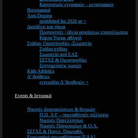
Κανονισμός εγγραφών – μεταγραφών
Βιογραφικά
Anti-Doping
prohibited list 2026 gr <
Διατάξεις και νόμοι
Προπονητές / άδεια ασκήσεως επαγγέλματος
Κάρτα Υγείας αθλητή
Στάδια- Ομοσπονδίες -Σωματεία
Στάδια στίβου
Σωματεία ανά ΕΑΣ
ΣΕΓΑΣ & Ομοσπονδίες
Συντομεύσεις χωρών
Kids Athletics
Α’ βοήθειες
εγχειρίδιο Α’ βοηθειών <
Events & Ιστορικά
Νικητές διοργανώσεων & θεσμών
Π.Π. Α/Γ – πρωταθλητές σύλλογοι
Νικητές Πανελληνίων
Νικητές Παγκοσμίων & Ο.Α.
ΣΕΓΑΣ & Πανελ. Πρωταθλ.
Ευρωπαϊκά πρωταθλήματα [EAA]