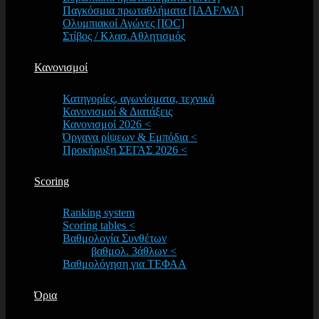
Παγκόσμια πρωταθλήματα [IAAF/WA]
Ολυμπιακοί Αγώνες [IOC]
Στίβος / Κλασ.Αθλητισμός
Κανονισμοί
Κατηγορίες, αγωνίσματα, τεχνικά
Κανονισμοί & Διατάξεις
Κανονισμοί 2026 <
Όργανα ρίψεων & Εμπόδια <
Προκήρυξη ΣΕΓΑΣ 2026 <
Scoring
Ranking system
Scoring tables <
Βαθμολογία Συνθέτων
βαθμολ. 3άθλων <
Βαθμολόγηση για ΤΕΦΑΑ
Όρια