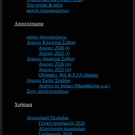
Top events & infos
αρχείο διοργανώσεων
Αποτελέσματα
κύριες διοργανώσεις
Αγώνες Κλειστού Στίβου
Αγώνες 2026 (i)
Αγώνες 2025 (i)
Αγώνες Ανοικτού Στίβου
Αγώνες 2026 (o)
Αγώνες 2025 (o)
Olympics, WA & EAA champs
Αγώνες Εκτός Σταδίου
Αγώνες σε δρόμο (Μαραθώνιοι κ.α.)
Συντ. αποτελεσμάτων
Χρήσιμα
Αγωνιστική Περίοδος
Γενική προκήρυξη 2026
Αξιολόγηση σωματείων
Σχεδιασμός 2026