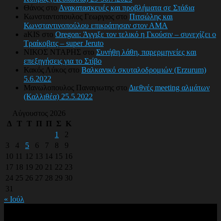
Θάνος
στο
Ανακατασκευές και προβλήματα σε Στάδια
Κωνσταντοπουλος Γεωργιος
στο
Πιτσώλης και
Κωνσταντινοπούλου επικράτησαν στον ΑΜΑ
aKIS
στο
Oregon: Άγγιξε τον τελικό η Γκούσιν – συνεχίζει ο
Τραίκοβιτς – super Jeruto
ΝΙΚΟΣ ΝΤΑΡΗΣ
στο
Συνήθη λάθη, παρερμηνείες και
επεξηγήσεις για το Στίβο
Κακός Λύκος
στο
Βαλκανικό σκυταλοδρομιών (Erzurum)
5.6.2022
Μανωλοπουλος Παναγιωτης
στο
Διεθνές meeting αλμάτων
(Καλλιθέα) 25.5.2022
Αύγουστος 2026
Δ
Τ
Τ
Π
Π
Σ
Κ
1
2
3
4
5
6
7
8
9
10
11
12
13
14
15
16
17
18
19
20
21
22
23
24
25
26
27
28
29
30
31
« Ιούλ