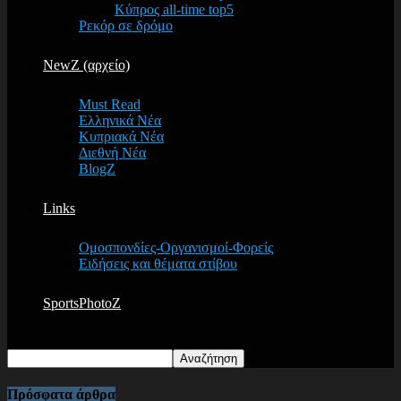
Κύπρος all-time top5
Ρεκόρ σε δρόμο
NewZ (αρχείο)
Must Read
Ελληνικά Νέα
Κυπριακά Νέα
Διεθνή Νέα
BlogZ
Links
Ομοσπονδίες-Οργανισμοί-Φορείς
Ειδήσεις και θέματα στίβου
SportsPhotoZ
Πρόσφατα άρθρα