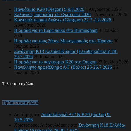
Παγκόσμιο Κ20 (Oregon) 5-9.8.2026
5 Αυγούστου 2026
Ελληνικές παρουσίες σε εξωτερικό 2026
1 Αυγούστου 2026
Κοινοπολιτειακοί Αγώνες (Glasgow) 27.7 -1.8.2026
1
Αυγούστου 2026
Η ομάδα για το Ευρωπαικό στο Birmingham
31 Ιουλίου
2026
Η ομάδα για τους 20ους Μεσογειακούς στο Τάραντο
30
Ιουλίου 2026
Συνάντηση Κ18 Ελλάδα-Κύπρος (Ελευθερούπολη) 28-
29.7.2026
29 Ιουλίου 2026
Η ομάδα για το παγκόσμιο Κ20 στο Oregon
27 Ιουλίου 2026
Πανελλήνιο πρωτάθλημα Α/Γ (Βόλος) 25-26.7.2026
26
Ιουλίου 2026
Τελευταία σχόλια
Πρόσφατα σχόλια
Δημήτρης
στο
Διασυλλογικό Α/Γ & Κ20 (όμιλοι) 9-
10.5.2026
Χριστοφορος Ανδρουλιδακης
στο
Συνάντηση Κ18 Ελλάδα-
Κύπρος (Λευκωσία) 29-30.7.2025