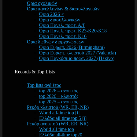
Όρια σχολικών
Όρια πανελληνίων & διασυλλογικών
Όρια 2026 <
Όρια διασυλλογικών
Όρια Πανελ. πρωτ. Α/Γ
Όρια Πανελ. πρωτ. Κ23-Κ20-Κ18
Όρια Πανελ. πρωτ. Κ16
Όρια διεθνών διοργανώσεων
Όρια Ευρωπ. 2026 (Birmingham)
Όρια Ευρωπ. κλειστού 2027 (Valencia)
Όρια Παγκόσμιο πρωτ. 2027 (Πεκίνο)
Records & Top Lists
Top lists ανά έτος
top 2026 – ανοικτός
top 2026 – κλειστός
top 2025 – ανοικτός
Ρεκόρ κλειστού (WR, ER, NR)
World all-time top [i]
Ελλάδα all-time top 5 [i]
Ρεκόρ ανοικτού (WR, ER, NR)
World all-time top
Ελλάδα all-time top20