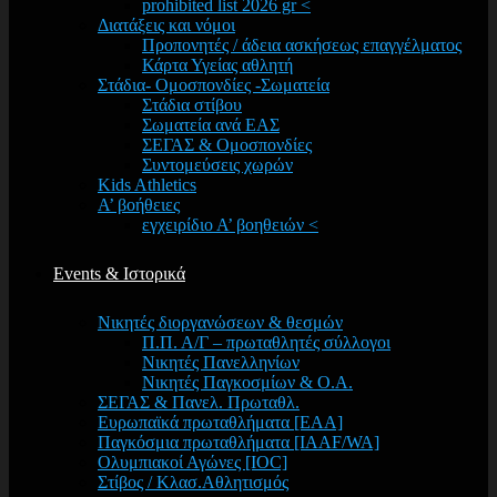
prohibited list 2026 gr <
Διατάξεις και νόμοι
Προπονητές / άδεια ασκήσεως επαγγέλματος
Κάρτα Υγείας αθλητή
Στάδια- Ομοσπονδίες -Σωματεία
Στάδια στίβου
Σωματεία ανά ΕΑΣ
ΣΕΓΑΣ & Ομοσπονδίες
Συντομεύσεις χωρών
Kids Athletics
Α’ βοήθειες
εγχειρίδιο Α’ βοηθειών <
Events & Ιστορικά
Νικητές διοργανώσεων & θεσμών
Π.Π. Α/Γ – πρωταθλητές σύλλογοι
Νικητές Πανελληνίων
Νικητές Παγκοσμίων & Ο.Α.
ΣΕΓΑΣ & Πανελ. Πρωταθλ.
Ευρωπαϊκά πρωταθλήματα [EAA]
Παγκόσμια πρωταθλήματα [IAAF/WA]
Ολυμπιακοί Αγώνες [IOC]
Στίβος / Κλασ.Αθλητισμός