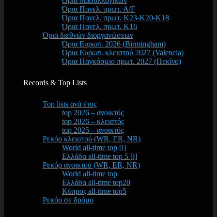
Όρια διασυλλογικών
Όρια Πανελ. πρωτ. Α/Γ
Όρια Πανελ. πρωτ. Κ23-Κ20-Κ18
Όρια Πανελ. πρωτ. Κ16
Όρια διεθνών διοργανώσεων
Όρια Ευρωπ. 2026 (Birmingham)
Όρια Ευρωπ. κλειστού 2027 (Valencia)
Όρια Παγκόσμιο πρωτ. 2027 (Πεκίνο)
Records & Top Lists
Top lists ανά έτος
top 2026 – ανοικτός
top 2026 – κλειστός
top 2025 – ανοικτός
Ρεκόρ κλειστού (WR, ER, NR)
World all-time top [i]
Ελλάδα all-time top 5 [i]
Ρεκόρ ανοικτού (WR, ER, NR)
World all-time top
Ελλάδα all-time top20
Κύπρος all-time top5
Ρεκόρ σε δρόμο