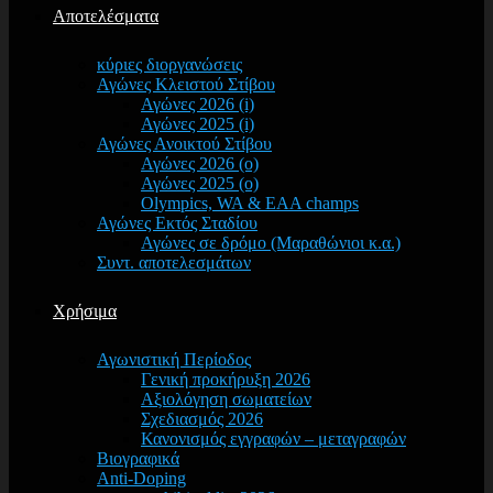
Αποτελέσματα
κύριες διοργανώσεις
Αγώνες Κλειστού Στίβου
Αγώνες 2026 (i)
Αγώνες 2025 (i)
Αγώνες Ανοικτού Στίβου
Αγώνες 2026 (o)
Αγώνες 2025 (o)
Olympics, WA & EAA champs
Αγώνες Εκτός Σταδίου
Αγώνες σε δρόμο (Μαραθώνιοι κ.α.)
Συντ. αποτελεσμάτων
Χρήσιμα
Αγωνιστική Περίοδος
Γενική προκήρυξη 2026
Αξιολόγηση σωματείων
Σχεδιασμός 2026
Κανονισμός εγγραφών – μεταγραφών
Βιογραφικά
Anti-Doping