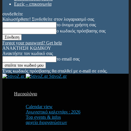
Εμείς – επικοινωνία
συνδεθείτε
Καλωσήρθατε! Συνδεθείτε στον λογαριασμό σας
το όνομα χρήστη σας
ο κωδικός πρόσβασης σας
Forgot your password? Get help
ΑΝΑΚΤΗΣΗ ΚΩΔΙΚΟΥ
Ανακτήστε τον κωδικό σας
το email σας
Ένας κωδικός πρόσβασης θα σταλθεί με e-mail σε εσάς.
StivoZ.gr
Ημερολόγιο
Calendar view
Αγωνιστικό καλεντάρι : 2026
Top events & infos
αρχείο διοργανώσεων