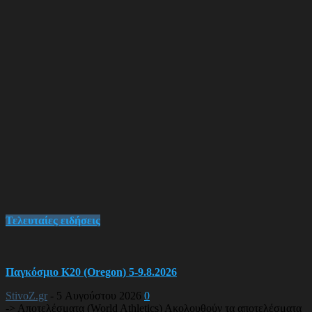
Τελευταίες ειδήσεις
Παγκόσμιο Κ20 (Oregon) 5-9.8.2026
StivoZ.gr
-
5 Αυγούστου 2026
0
-> Αποτελέσματα (World Athletics) Ακολουθούν τα αποτελέσματα