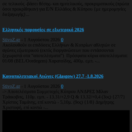
σε τελικούς -βάσει θέσης- και ημιτελικούς, προκριματικούς (πρώτα
όσοι προκρίθηκαν) για Ε/Ν Ελλάδος & Κύπρου {με ημερομηνίες
διεξαγωγής}...
Ελληνικές παρουσίες σε εξωτερικό 2026
StivoZ.gr
-
1 Αυγούστου 2026
0
Ακολουθούν οι επιδόσεις Ελλήνων & Κυπρίων αθλητών σε
αγώνες εξωτερικού (εκτός διοργανώσεων που εντάσσονται
ξεχωριστά στα “αποτελέσματα”) Πρόσφατα κύρια αποτελέσματα:
01/08 (BEL/Oordegem) Χαρατσίδης, 400μ. εμπ. -...
Κοινοπολιτειακοί Αγώνες (Glasgow) 27.7 -1.8.2026
StivoZ.gr
-
1 Αυγούστου 2026
0
-> Αποτελέσματα Συμμετοχές Κύπρου ΑΝΔΡΕΣ Μίλαν
Τράικοβιτς, 110μ. εμπ. - 13.31/+2,9 Q & 13.32/+0,4 (3ος) {27/7}
Χρίστος Ταμάνης, επί κοντώ - 5,10μ. (9ος) {1/8} Δημήτρης
Χριστοφή, επί κοντώ -...