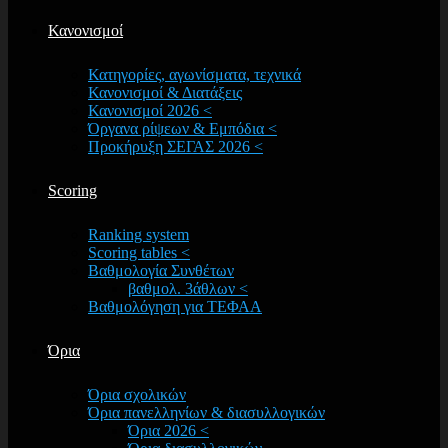
Κανονισμοί
Κατηγορίες, αγωνίσματα, τεχνικά
Κανονισμοί & Διατάξεις
Κανονισμοί 2026 <
Όργανα ρίψεων & Εμπόδια <
Προκήρυξη ΣΕΓΑΣ 2026 <
Scoring
Ranking system
Scoring tables <
Βαθμολογία Συνθέτων
βαθμολ. 3άθλων <
Βαθμολόγηση για ΤΕΦΑΑ
Όρια
Όρια σχολικών
Όρια πανελληνίων & διασυλλογικών
Όρια 2026 <