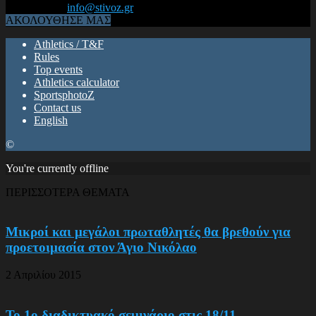
Επικοινωνία:
info@stivoz.gr
ΑΚΟΛΟΥΘΗΣΕ ΜΑΣ
Athletics / T&F
Rules
Top events
Athletics calculator
SportsphotoZ
Contact us
English
©
You're currently offline
ΠΕΡΙΣΣΟΤΕΡΑ ΘΕΜΑΤΑ
Μικροί και μεγάλοι πρωταθλητές θα βρεθούν για
προετοιμασία στον Άγιο Νικόλαο
2 Απριλίου 2015
Το 1ο διαδικτυακό σεμινάριο στις 18/11 –