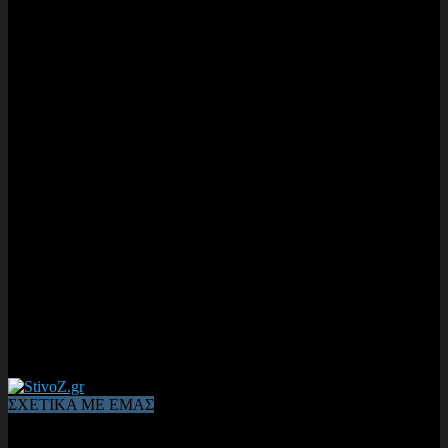
ΣΧΕΤΙΚΑ ΜΕ ΕΜΑΣ
Από το 2006, η 1η διαδικτυακή κοινότητα αθλητών & φιλάθλων
του Κλασικού Αθλητισμού! ΟΛΟΣ Ο ΣΤΙΒΟΣ ΕΙΝΑΙ ΕΔΩ