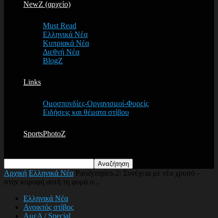
NewZ (αρχείο)
Must Read
Ελληνικά Νέα
Κυπριακά Νέα
Διεθνή Νέα
BlogZ
Links
Ομοσπονδίες-Οργανισμοί-Φορείς
Ειδήσεις και θέματα στίβου
SportsPhotoZ
Αρχική
Ελληνικά Νέα
Paralympics-2: Συνέχεια με νέο χρυσό –
στην κορυφή αυτή τη φορά ο...
Ελληνικά Νέα
Ανοικτός στίβος
ΑμεΑ / Special