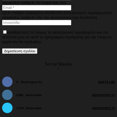
παρακαλώ εισάγετε το όνομά σας εδώ
έχετε εισάγει εσφαλμένη διεύθυνση ηλεκτρονικού ταχυδρομείου!
παρακαλώ εισάγετε εδώ την ηλεκτρονική σας διεύθυνση
αποθηκεύστε το όνομα, το ηλεκτρονικό ταχυδρομείο και τον
ιστότοπό μου σε αυτό το πρόγραμμα περιήγησης για την επόμενη
φορά που θα σχολιάσω.
Social Media
0
Υποστηρικτές
ΚΆΝΤΕ LIKE
3,983
Ακόλουθοι
ΑΚΟΛΟΥΘΉΣΤΕ
1,279
Ακόλουθοι
ΑΚΟΛΟΥΘΉΣΤΕ