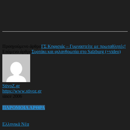
Προηγούμενο άρθρο
ΓΣ Κηφισιάς – Γυμναστείτε με πρωταθλητές!
Επόμενο άρθρο
Συρτάκι και φιλανθρωπία στο Salzburg (+video)
StivoZ.gr
https://www.stivoz.gr
since 2006
ΠΑΡΟΜΟΙΑ ΑΡΘΡΑ
Ελληνικά Νέα