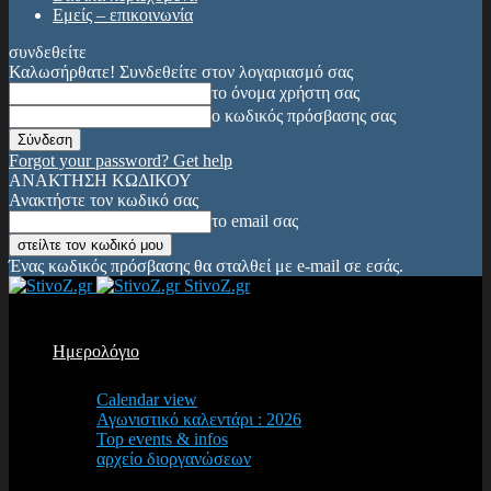
Εμείς – επικοινωνία
συνδεθείτε
Καλωσήρθατε! Συνδεθείτε στον λογαριασμό σας
το όνομα χρήστη σας
ο κωδικός πρόσβασης σας
Forgot your password? Get help
ΑΝΑΚΤΗΣΗ ΚΩΔΙΚΟΥ
Ανακτήστε τον κωδικό σας
το email σας
Ένας κωδικός πρόσβασης θα σταλθεί με e-mail σε εσάς.
StivoZ.gr
Ημερολόγιο
Calendar view
Αγωνιστικό καλεντάρι : 2026
Top events & infos
αρχείο διοργανώσεων