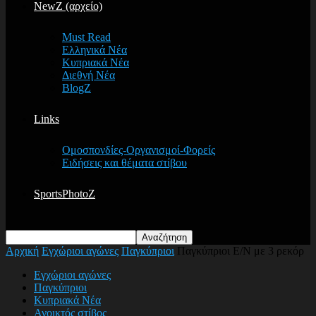
NewZ (αρχείο)
Must Read
Ελληνικά Νέα
Κυπριακά Νέα
Διεθνή Νέα
BlogZ
Links
Ομοσπονδίες-Οργανισμοί-Φορείς
Ειδήσεις και θέματα στίβου
SportsPhotoZ
Αρχική
Εγχώριοι αγώνες
Παγκύπριοι
Παγκύπριοι Ε/Ν με 3 ρεκόρ
Εγχώριοι αγώνες
Παγκύπριοι
Κυπριακά Νέα
Ανοικτός στίβος