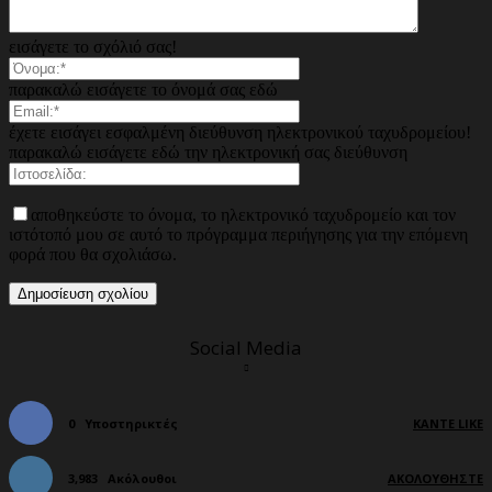
εισάγετε το σχόλιό σας!
παρακαλώ εισάγετε το όνομά σας εδώ
έχετε εισάγει εσφαλμένη διεύθυνση ηλεκτρονικού ταχυδρομείου!
παρακαλώ εισάγετε εδώ την ηλεκτρονική σας διεύθυνση
αποθηκεύστε το όνομα, το ηλεκτρονικό ταχυδρομείο και τον
ιστότοπό μου σε αυτό το πρόγραμμα περιήγησης για την επόμενη
φορά που θα σχολιάσω.
Social Media
0
Υποστηρικτές
ΚΆΝΤΕ LIKE
3,983
Ακόλουθοι
ΑΚΟΛΟΥΘΉΣΤΕ