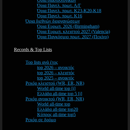
Όρια διασυλλογικών
Όρια Πανελ. πρωτ. Α/Γ
Όρια Πανελ. πρωτ. Κ23-Κ20-Κ18
Όρια Πανελ. πρωτ. Κ16
Όρια διεθνών διοργανώσεων
Όρια Ευρωπ. 2026 (Birmingham)
Όρια Ευρωπ. κλειστού 2027 (Valencia)
Όρια Παγκόσμιο πρωτ. 2027 (Πεκίνο)
Records & Top Lists
Top lists ανά έτος
top 2026 – ανοικτός
top 2026 – κλειστός
top 2025 – ανοικτός
Ρεκόρ κλειστού (WR, ER, NR)
World all-time top [i]
Ελλάδα all-time top 5 [i]
Ρεκόρ ανοικτού (WR, ER, NR)
World all-time top
Ελλάδα all-time top20
Κύπρος all-time top5
Ρεκόρ σε δρόμο