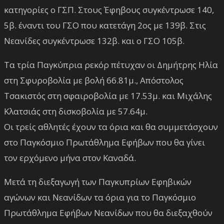
κατηγορίες ο ΓΣΠ. Στους Έφηβους συγκέντρωσε 140,
5β. έναντι του ΓΣΟ που κατετάγη 2ος με 139β. Στις
Νεανίδες συγκέντρωσε 132β. και ο ΓΣΟ 105β.
Τα τρία Παγκύπρια ρεκόρ πέτυχαν οι Δημήτρης Ηλία
στη Σφυροβολία με βολή 66.81μ., Απόστολος
Τσακιστός στη σφαιροβολία με 17.53μ. και Μιχάλης
Κλατσιάς στη δισκοβολία με 57.64μ.
Οι τρείς αθλητές έχουν τα όρια και θα συμμετάσχουν
στο Παγκόσμιο Πρωτάθλημα Εφήβων που θα γίνει
τον ερχόμενο μήνα στον Καναδά.
Μετά τη διεξαγωγή των Παγκυπρίων Εφηβικών
αγώνων και Νεανίδων τα όρια για το Παγκόσμιο
Πρωτάθλημα Εφήβων Νεανίδων που θα διεξαχθούν