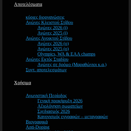
Αποτελέσματα
κύριες διοργανώσεις
Αγώνες Κλειστού Στίβου
Αγώνες 2026 (i)
Αγώνες 2025 (i)
Αγώνες Ανοικτού Στίβου
Αγώνες 2026 (o)
Αγώνες 2025 (o)
Olympics, WA & EAA champs
Αγώνες Εκτός Σταδίου
Αγώνες σε δρόμο (Μαραθώνιοι κ.α.)
Συντ. αποτελεσμάτων
Χρήσιμα
Αγωνιστική Περίοδος
Γενική προκήρυξη 2026
Αξιολόγηση σωματείων
Σχεδιασμός 2026
Κανονισμός εγγραφών – μεταγραφών
Βιογραφικά
Anti-Doping