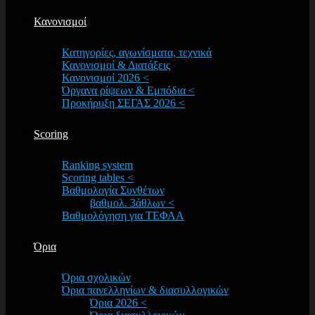
Κανονισμοί
Κατηγορίες, αγωνίσματα, τεχνικά
Κανονισμοί & Διατάξεις
Κανονισμοί 2026 <
Όργανα ρίψεων & Εμπόδια <
Προκήρυξη ΣΕΓΑΣ 2026 <
Scoring
Ranking system
Scoring tables <
Βαθμολογία Συνθέτων
βαθμολ. 3άθλων <
Βαθμολόγηση για ΤΕΦΑΑ
Όρια
Όρια σχολικών
Όρια πανελληνίων & διασυλλογικών
Όρια 2026 <