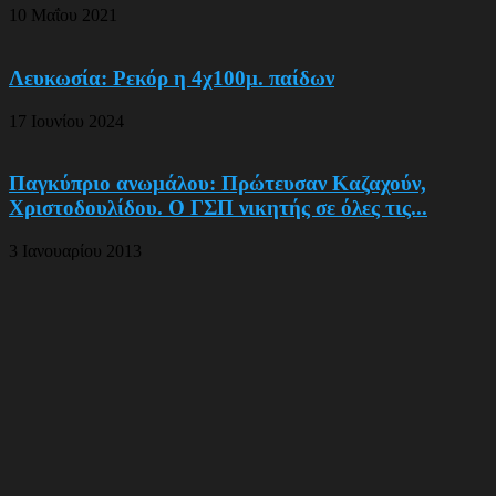
10 Μαΐου 2021
Λευκωσία: Ρεκόρ η 4χ100μ. παίδων
17 Ιουνίου 2024
Παγκύπριο ανωμάλου: Πρώτευσαν Καζαχούν,
Χριστοδουλίδου. Ο ΓΣΠ νικητής σε όλες τις...
3 Ιανουαρίου 2013