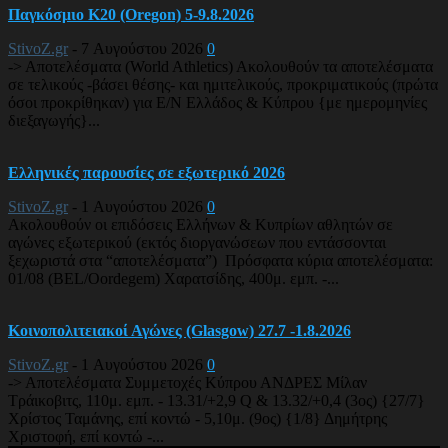
Παγκόσμιο Κ20 (Oregon) 5-9.8.2026
StivoZ.gr
-
7 Αυγούστου 2026
0
-> Αποτελέσματα (World Athletics) Ακολουθούν τα αποτελέσματα
σε τελικούς -βάσει θέσης- και ημιτελικούς, προκριματικούς (πρώτα
όσοι προκρίθηκαν) για Ε/Ν Ελλάδος & Κύπρου {με ημερομηνίες
διεξαγωγής}...
Ελληνικές παρουσίες σε εξωτερικό 2026
StivoZ.gr
-
1 Αυγούστου 2026
0
Ακολουθούν οι επιδόσεις Ελλήνων & Κυπρίων αθλητών σε
αγώνες εξωτερικού (εκτός διοργανώσεων που εντάσσονται
ξεχωριστά στα “αποτελέσματα”) Πρόσφατα κύρια αποτελέσματα:
01/08 (BEL/Oordegem) Χαρατσίδης, 400μ. εμπ. -...
Κοινοπολιτειακοί Αγώνες (Glasgow) 27.7 -1.8.2026
StivoZ.gr
-
1 Αυγούστου 2026
0
-> Αποτελέσματα Συμμετοχές Κύπρου ΑΝΔΡΕΣ Μίλαν
Τράικοβιτς, 110μ. εμπ. - 13.31/+2,9 Q & 13.32/+0,4 (3ος) {27/7}
Χρίστος Ταμάνης, επί κοντώ - 5,10μ. (9ος) {1/8} Δημήτρης
Χριστοφή, επί κοντώ -...