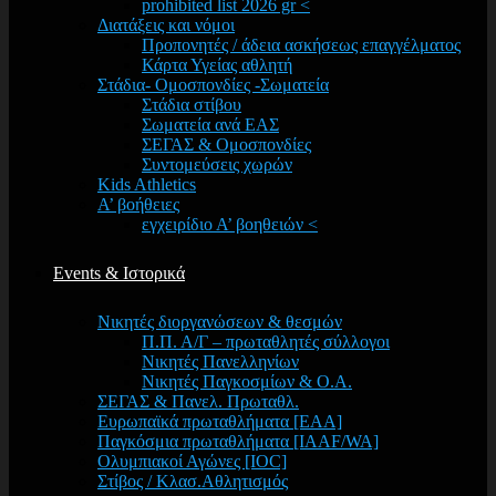
prohibited list 2026 gr <
Διατάξεις και νόμοι
Προπονητές / άδεια ασκήσεως επαγγέλματος
Κάρτα Υγείας αθλητή
Στάδια- Ομοσπονδίες -Σωματεία
Στάδια στίβου
Σωματεία ανά ΕΑΣ
ΣΕΓΑΣ & Ομοσπονδίες
Συντομεύσεις χωρών
Kids Athletics
Α’ βοήθειες
εγχειρίδιο Α’ βοηθειών <
Events & Ιστορικά
Νικητές διοργανώσεων & θεσμών
Π.Π. Α/Γ – πρωταθλητές σύλλογοι
Νικητές Πανελληνίων
Νικητές Παγκοσμίων & Ο.Α.
ΣΕΓΑΣ & Πανελ. Πρωταθλ.
Ευρωπαϊκά πρωταθλήματα [EAA]
Παγκόσμια πρωταθλήματα [IAAF/WA]
Ολυμπιακοί Αγώνες [IOC]
Στίβος / Κλασ.Αθλητισμός