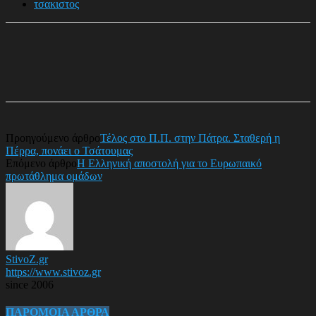
τσακιστος
Προηγούμενο άρθρο
Τέλος στο Π.Π. στην Πάτρα. Σταθερή η
Πέρρα, πονάει ο Τσάτουμας
Επόμενο άρθρο
Η Ελληνική αποστολή για το Ευρωπαικό
πρωτάθλημα ομάδων
StivoZ.gr
https://www.stivoz.gr
since 2006
ΠΑΡΟΜΟΙΑ ΑΡΘΡΑ