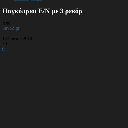
Παγκύπριοι Ε/Ν με 3 ρεκόρ
Από
StivoZ.gr
-
14 Ιουνίου 2010
39
0