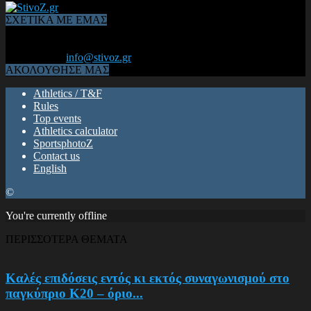
ΣΧΕΤΙΚΑ ΜΕ ΕΜΑΣ
Από το 2006, η 1η διαδικτυακή κοινότητα αθλητών & φιλάθλων
του Κλασικού Αθλητισμού! ΟΛΟΣ Ο ΣΤΙΒΟΣ ΕΙΝΑΙ ΕΔΩ
Επικοινωνία:
info@stivoz.gr
ΑΚΟΛΟΥΘΗΣΕ ΜΑΣ
Athletics / T&F
Rules
Top events
Athletics calculator
SportsphotoZ
Contact us
English
©
You're currently offline
ΠΕΡΙΣΣΟΤΕΡΑ ΘΕΜΑΤΑ
Καλές επιδόσεις εντός κι εκτός συναγωνισμού στο
παγκύπριο Κ20 – όριο...