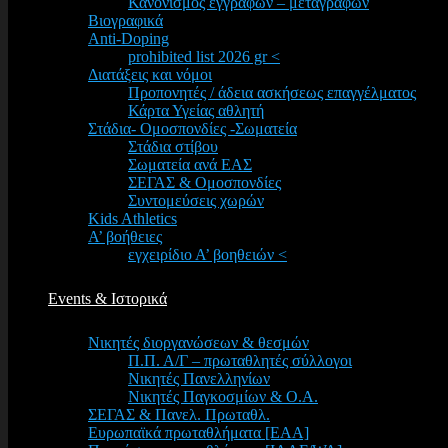
Κανονισμός εγγραφών – μεταγραφών
Βιογραφικά
Anti-Doping
prohibited list 2026 gr <
Διατάξεις και νόμοι
Προπονητές / άδεια ασκήσεως επαγγέλματος
Κάρτα Υγείας αθλητή
Στάδια- Ομοσπονδίες -Σωματεία
Στάδια στίβου
Σωματεία ανά ΕΑΣ
ΣΕΓΑΣ & Ομοσπονδίες
Συντομεύσεις χωρών
Kids Athletics
Α’ βοήθειες
εγχειρίδιο Α’ βοηθειών <
Events & Ιστορικά
Νικητές διοργανώσεων & θεσμών
Π.Π. Α/Γ – πρωταθλητές σύλλογοι
Νικητές Πανελληνίων
Νικητές Παγκοσμίων & Ο.Α.
ΣΕΓΑΣ & Πανελ. Πρωταθλ.
Ευρωπαϊκά πρωταθλήματα [EAA]