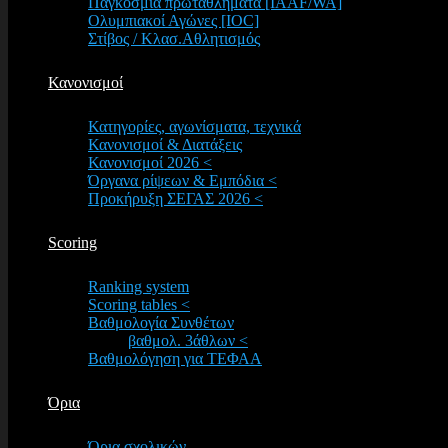
Παγκόσμια πρωταθλήματα [IAAF/WA]
Ολυμπιακοί Αγώνες [IOC]
Στίβος / Κλασ.Αθλητισμός
Κανονισμοί
Κατηγορίες, αγωνίσματα, τεχνικά
Κανονισμοί & Διατάξεις
Κανονισμοί 2026 <
Όργανα ρίψεων & Εμπόδια <
Προκήρυξη ΣΕΓΑΣ 2026 <
Scoring
Ranking system
Scoring tables <
Βαθμολογία Συνθέτων
βαθμολ. 3άθλων <
Βαθμολόγηση για ΤΕΦΑΑ
Όρια
Όρια σχολικών