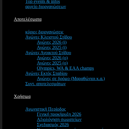
Top events & infos
αρχείο διοργανώσεων
Αποτελέσματα
κύριες διοργανώσεις
Αγώνες Κλειστού Στίβου
Αγώνες 2026 (i)
Αγώνες 2025 (i)
Αγώνες Ανοικτού Στίβου
Αγώνες 2026 (o)
Αγώνες 2025 (o)
Olympics, WA & EAA champs
Αγώνες Εκτός Σταδίου
Αγώνες σε δρόμο (Μαραθώνιοι κ.α.)
Συντ. αποτελεσμάτων
Χρήσιμα
Αγωνιστική Περίοδος
Γενική προκήρυξη 2026
Αξιολόγηση σωματείων
Σχεδιασμός 2026