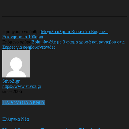
Προηγούμενο άρθρο
Μεγάλο άλμα η Reese στο Eugene –
Ξεκίνησαν τα 100αρια
Επόμενο άρθρο
Bolu: Φινάλε με 3 ακόμα χρυσά και ραντεβού στις
Σέρρες για εφήβους/νεάνιδες
StivoZ.gr
https://www.stivoz.gr
since 2006
ΠΑΡΟΜΟΙΑ ΑΡΘΡΑ
Ελληνικά Νέα