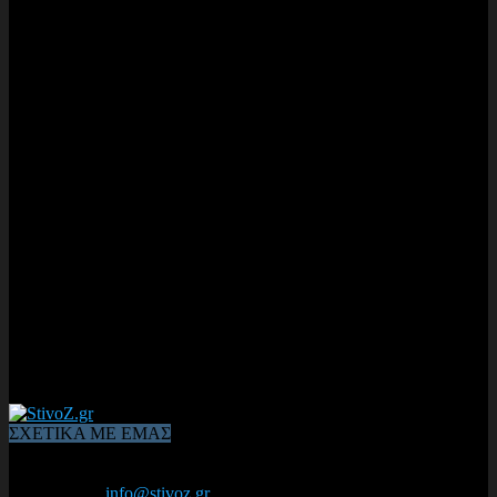
ΣΧΕΤΙΚΑ ΜΕ ΕΜΑΣ
Από το 2006, η 1η διαδικτυακή κοινότητα αθλητών & φιλάθλων
του Κλασικού Αθλητισμού! ΟΛΟΣ Ο ΣΤΙΒΟΣ ΕΙΝΑΙ ΕΔΩ
Επικοινωνία:
info@stivoz.gr