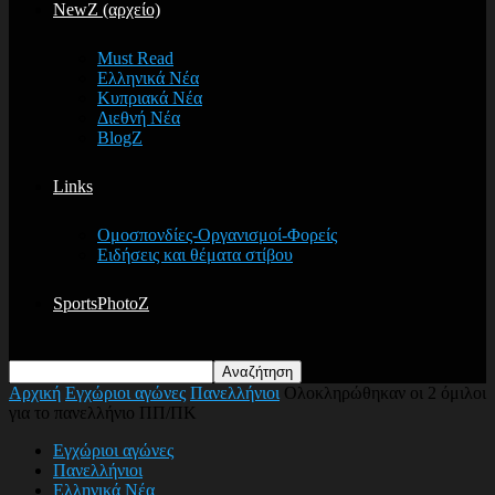
NewZ (αρχείο)
Must Read
Ελληνικά Νέα
Κυπριακά Νέα
Διεθνή Νέα
BlogZ
Links
Ομοσπονδίες-Οργανισμοί-Φορείς
Ειδήσεις και θέματα στίβου
SportsPhotoZ
Αρχική
Εγχώριοι αγώνες
Πανελλήνιοι
Ολοκληρώθηκαν οι 2 όμιλοι
για το πανελλήνιο ΠΠ/ΠΚ
Εγχώριοι αγώνες
Πανελλήνιοι
Ελληνικά Νέα