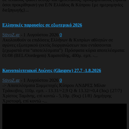
όσοι προκρίθηκαν) για Ε/Ν Ελλάδος & Κύπρου {με ημερομηνίες
διεξαγωγής}...
Ελληνικές παρουσίες σε εξωτερικό 2026
StivoZ.gr
-
1 Αυγούστου 2026
0
Ακολουθούν οι επιδόσεις Ελλήνων & Κυπρίων αθλητών σε
αγώνες εξωτερικού (εκτός διοργανώσεων που εντάσσονται
ξεχωριστά στα “αποτελέσματα”) Πρόσφατα κύρια αποτελέσματα:
01/08 (BEL/Oordegem) Χαρατσίδης, 400μ. εμπ. -...
Κοινοπολιτειακοί Αγώνες (Glasgow) 27.7 -1.8.2026
StivoZ.gr
-
1 Αυγούστου 2026
0
-> Αποτελέσματα Συμμετοχές Κύπρου ΑΝΔΡΕΣ Μίλαν
Τράικοβιτς, 110μ. εμπ. - 13.31/+2,9 Q & 13.32/+0,4 (3ος) {27/7}
Χρίστος Ταμάνης, επί κοντώ - 5,10μ. (9ος) {1/8} Δημήτρης
Χριστοφή, επί κοντώ -...