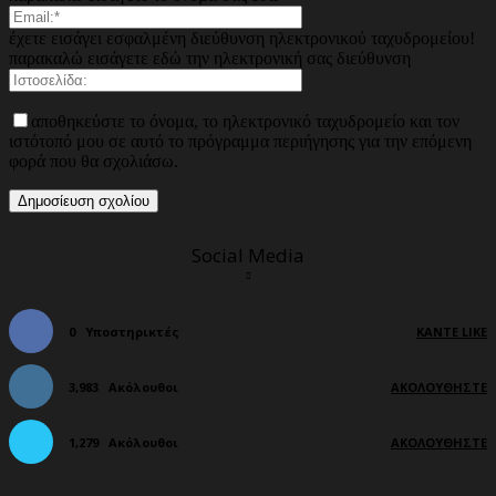
έχετε εισάγει εσφαλμένη διεύθυνση ηλεκτρονικού ταχυδρομείου!
παρακαλώ εισάγετε εδώ την ηλεκτρονική σας διεύθυνση
αποθηκεύστε το όνομα, το ηλεκτρονικό ταχυδρομείο και τον
ιστότοπό μου σε αυτό το πρόγραμμα περιήγησης για την επόμενη
φορά που θα σχολιάσω.
Social Media
0
Υποστηρικτές
ΚΆΝΤΕ LIKE
3,983
Ακόλουθοι
ΑΚΟΛΟΥΘΉΣΤΕ
1,279
Ακόλουθοι
ΑΚΟΛΟΥΘΉΣΤΕ