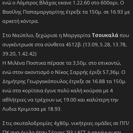
ενώ ο Λάμπρος Βλάχας εκανε 1.22.60 στο 600αρι. Ο
Βασίλης Παπαμαργαρίτης έτρεξε τα 150μ. σε 16.93 με
αρκετή κόντρα.
Στο Ναύπλιο, ξεχώρισε η Μαργαρίτα
Τσουκαλά
που
συγκέντρωσε στα σύνθετα 4512β. (13.09, 5.28, 13.78,
39.20, 1.42.42)
Η Μιλένα Ποστικα πέρασε τα 3,50μ. στο επικοντώ,
ενώ στον ακοντισμό ο Νίκος Σαρρής έριξε 57,36μ. Ο
Δημήτρης Γεωργακόπουλος έτρεξε σε 16.88 τα 150μ.
ενώ στα κορίτσια έγινε πολύ καλή κούρσα με 4
αθλήτριες να τρέχουν ως 19.00 και καλύτερη την
Λυδια Κριμιτσα με 18.93.
Στις σκυταλοδρομίες 4χ80μ. νικήτριες ομάδες σε ΠΠ/
ΠΚ ανα όμιλο ήταν Σέρρες ’93 / ΑΓΣ Ιωαννίνων και