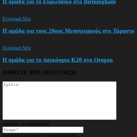
Η ομάδα για το Ευρωπαικό στο Birmingham
Ελληνικά Νέα
Η ομάδα για τους 20ους Μεσογειακούς στο Τάραντο
Ελληνικά Νέα
Η ομάδα για το παγκόσμιο Κ20 στο Oregon
ΑΦΗΣΤΕ ΜΙΑ ΑΠΑΝΤΗΣΗ
εισάγετε το σχόλιό σας!
παρακαλώ εισάγετε το όνομά σας εδώ