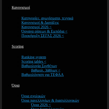
Κανονισμοί
Κατηγορίες, αγωνίσματα, τεχνικά
Κανονισμοί & Διατάξεις
Κανονισμοί 2026 <
Όργανα ρίψεων & Εμπόδια <
Προκήρυξη ΣΕΓΑΣ 2026 <
Scoring
Ranking system
Scoring tables <
Βαθμολογία Συνθέτων
βαθμολ. 3άθλων <
Βαθμολόγηση για ΤΕΦΑΑ
Όρια
Όρια σχολικών
Όρια πανελληνίων & διασυλλογικών
Όρια 2026 <