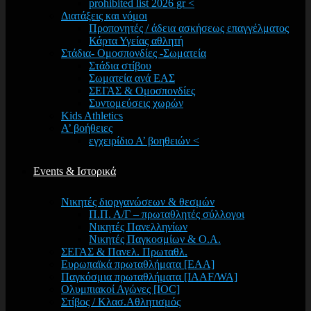
prohibited list 2026 gr <
Διατάξεις και νόμοι
Προπονητές / άδεια ασκήσεως επαγγέλματος
Κάρτα Υγείας αθλητή
Στάδια- Ομοσπονδίες -Σωματεία
Στάδια στίβου
Σωματεία ανά ΕΑΣ
ΣΕΓΑΣ & Ομοσπονδίες
Συντομεύσεις χωρών
Kids Athletics
Α’ βοήθειες
εγχειρίδιο Α’ βοηθειών <
Events & Ιστορικά
Νικητές διοργανώσεων & θεσμών
Π.Π. Α/Γ – πρωταθλητές σύλλογοι
Νικητές Πανελληνίων
Νικητές Παγκοσμίων & Ο.Α.
ΣΕΓΑΣ & Πανελ. Πρωταθλ.
Ευρωπαϊκά πρωταθλήματα [EAA]
Παγκόσμια πρωταθλήματα [IAAF/WA]
Ολυμπιακοί Αγώνες [IOC]
Στίβος / Κλασ.Αθλητισμός