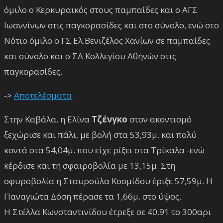
όμιλο ο Κερκυραικός στους παμπαίδες και ο ΑΓΣ
Ιωαννίνων στις παγκορασίδες και στο σύνολο, ενώ στο
Νότιο όμιλο ο ΓΣ Ελ.Βενιζέλος Χανίων σε παμπαίδες
και σύνολο και ο ΣΑ Κολλεγίου Αθηνών στις
παγκορασίδες.
->
Αποτελέσματα
Στην Καβάλα, η Ελίνα
Τζένγκο
στον ακοντισμό
ξεχώρισε και πάλι, με βολή στα 53,93μ. και πολύ
κοντά στα 54,04μ. που είχε ρίξει στα Τρίκαλα -ενώ
κέρδισε και τη σφαιροβολία με 13,15μ. Στη
σφυροβολία η Σταυρούλα Κοσμίδου έριξε 57,59μ. Η
Παναγιώτα Δόση πέρασε τα 1,66μ. στο ύψος.
Η Στέλλα Κωνσταντινίδου έτρεξε σε 40.91 το 300αρι