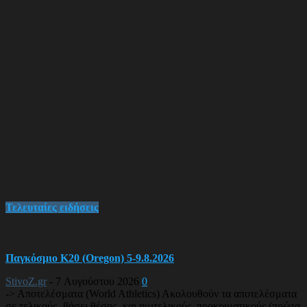
Τελευταίες ειδήσεις
Παγκόσμιο Κ20 (Oregon) 5-9.8.2026
StivoZ.gr
-
7 Αυγούστου 2026
0
-> Αποτελέσματα (World Athletics) Ακολουθούν τα αποτελέσματα
σε τελικούς -βάσει θέσης- και ημιτελικούς, προκριματικούς (πρώτα