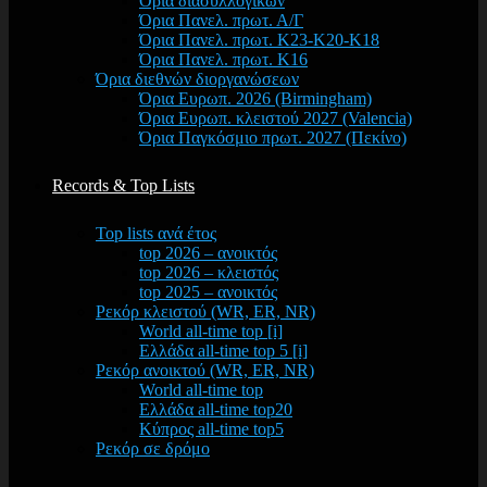
Όρια διασυλλογικών
Όρια Πανελ. πρωτ. Α/Γ
Όρια Πανελ. πρωτ. Κ23-Κ20-Κ18
Όρια Πανελ. πρωτ. Κ16
Όρια διεθνών διοργανώσεων
Όρια Ευρωπ. 2026 (Birmingham)
Όρια Ευρωπ. κλειστού 2027 (Valencia)
Όρια Παγκόσμιο πρωτ. 2027 (Πεκίνο)
Records & Top Lists
Top lists ανά έτος
top 2026 – ανοικτός
top 2026 – κλειστός
top 2025 – ανοικτός
Ρεκόρ κλειστού (WR, ER, NR)
World all-time top [i]
Ελλάδα all-time top 5 [i]
Ρεκόρ ανοικτού (WR, ER, NR)
World all-time top
Ελλάδα all-time top20
Κύπρος all-time top5
Ρεκόρ σε δρόμο