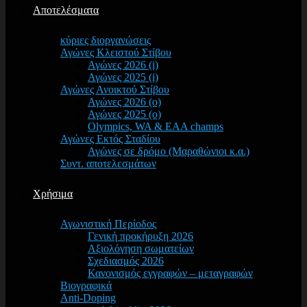
Αποτελέσματα
κύριες διοργανώσεις
Αγώνες Κλειστού Στίβου
Αγώνες 2026 (i)
Αγώνες 2025 (i)
Αγώνες Ανοικτού Στίβου
Αγώνες 2026 (o)
Αγώνες 2025 (o)
Olympics, WA & EAA champs
Αγώνες Εκτός Σταδίου
Αγώνες σε δρόμο (Μαραθώνιοι κ.α.)
Συντ. αποτελεσμάτων
Χρήσιμα
Αγωνιστική Περίοδος
Γενική προκήρυξη 2026
Αξιολόγηση σωματείων
Σχεδιασμός 2026
Κανονισμός εγγραφών – μεταγραφών
Βιογραφικά
Anti-Doping