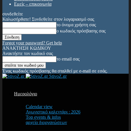
Εμείς – επικοινωνία
συνδεθείτε
Καλωσήρθατε! Συνδεθείτε στον λογαριασμό σας
το όνομα χρήστη σας
ο κωδικός πρόσβασης σας
Forgot your password? Get help
ΑΝΑΚΤΗΣΗ ΚΩΔΙΚΟΥ
Ανακτήστε τον κωδικό σας
το email σας
Ένας κωδικός πρόσβασης θα σταλθεί με e-mail σε εσάς.
StivoZ.gr
Ημερολόγιο
Calendar view
Αγωνιστικό καλεντάρι : 2026
Top events & infos
αρχείο διοργανώσεων