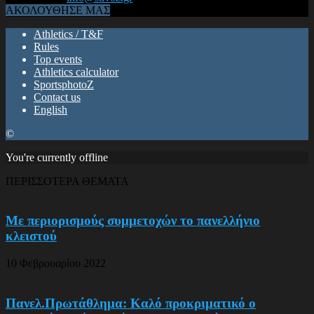
ΑΚΟΛΟΥΘΗΣΕ ΜΑΣ
Athletics / T&F
Rules
Top events
Athletics calculator
SportsphotoZ
Contact us
English
©
You're currently offline
ΠΕΡΙΣΣΟΤΕΡΑ ΘΕΜΑΤΑ
Με περιορισμούς συμμετοχών το πανελλήνιο
κλειστού
10 Φεβρουαρίου 2022
Πανελ.Πρωτάθλημα: Καλό προκριματικό ο