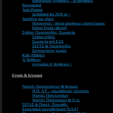
Κανονισμός εγγραφών – μεταγραφών
Βιογραφικά
Anti-Doping
prohibited list 2026 gr <
Διατάξεις και νόμοι
Προπονητές / άδεια ασκήσεως επαγγέλματος
Κάρτα Υγείας αθλητή
Στάδια- Ομοσπονδίες -Σωματεία
Στάδια στίβου
Σωματεία ανά ΕΑΣ
ΣΕΓΑΣ & Ομοσπονδίες
Συντομεύσεις χωρών
Kids Athletics
Α’ βοήθειες
εγχειρίδιο Α’ βοηθειών <
Events & Ιστορικά
Νικητές διοργανώσεων & θεσμών
Π.Π. Α/Γ – πρωταθλητές σύλλογοι
Νικητές Πανελληνίων
Νικητές Παγκοσμίων & Ο.Α.
ΣΕΓΑΣ & Πανελ. Πρωταθλ.
Ευρωπαϊκά πρωταθλήματα [EAA]