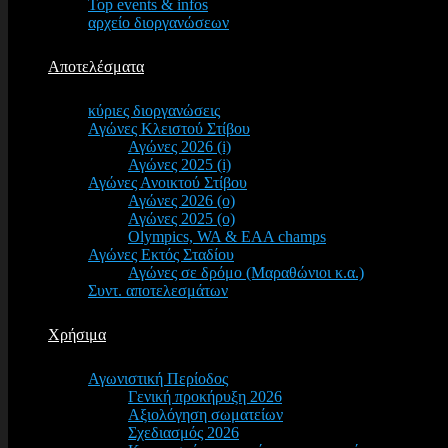
Top events & infos
αρχείο διοργανώσεων
Αποτελέσματα
κύριες διοργανώσεις
Αγώνες Κλειστού Στίβου
Αγώνες 2026 (i)
Αγώνες 2025 (i)
Αγώνες Ανοικτού Στίβου
Αγώνες 2026 (o)
Αγώνες 2025 (o)
Olympics, WA & EAA champs
Αγώνες Εκτός Σταδίου
Αγώνες σε δρόμο (Μαραθώνιοι κ.α.)
Συντ. αποτελεσμάτων
Χρήσιμα
Αγωνιστική Περίοδος
Γενική προκήρυξη 2026
Αξιολόγηση σωματείων
Σχεδιασμός 2026