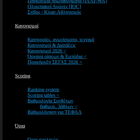
Παγκόσμια πρωταθλήματα [IAAF/WA]
Ολυμπιακοί Αγώνες [IOC]
Στίβος / Κλασ.Αθλητισμός
Κανονισμοί
Κατηγορίες, αγωνίσματα, τεχνικά
Κανονισμοί & Διατάξεις
Κανονισμοί 2026 <
Όργανα ρίψεων & Εμπόδια <
Προκήρυξη ΣΕΓΑΣ 2026 <
Scoring
Ranking system
Scoring tables <
Βαθμολογία Συνθέτων
βαθμολ. 3άθλων <
Βαθμολόγηση για ΤΕΦΑΑ
Όρια
Όρια σχολικών