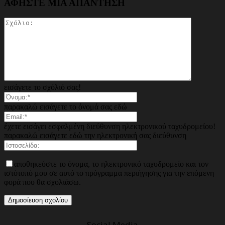
ΑΦΗΣΤΕ ΜΙΑ ΑΠΑΝΤΗΣΗ
εισάγετε το σχόλιό σας!
παρακαλώ εισάγετε το όνομά σας εδώ
έχετε εισάγει εσφαλμένη διεύθυνση ηλεκτρονικού ταχυδρομείου!
παρακαλώ εισάγετε εδώ την ηλεκτρονική σας διεύθυνση
αποθηκεύστε το όνομα, το ηλεκτρονικό ταχυδρομείο και τον
ιστότοπό μου σε αυτό το πρόγραμμα περιήγησης για την επόμενη
φορά που θα σχολιάσω.
Social Media