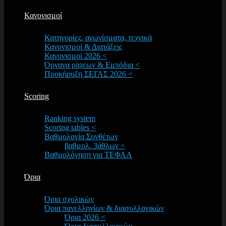
Κανονισμοί
Κατηγορίες, αγωνίσματα, τεχνικά
Κανονισμοί & Διατάξεις
Κανονισμοί 2026 <
Όργανα ρίψεων & Εμπόδια <
Προκήρυξη ΣΕΓΑΣ 2026 <
Scoring
Ranking system
Scoring tables <
Βαθμολογία Συνθέτων
βαθμολ. 3άθλων <
Βαθμολόγηση για ΤΕΦΑΑ
Όρια
Όρια σχολικών
Όρια πανελληνίων & διασυλλογικών
Όρια 2026 <