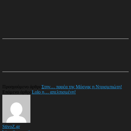
Προηγούμενο άρθρο
Στην… παρέα της Μόσχας η Ντρισμπιώτη!
Επόμενο άρθρο
Lolo η… απελπισμένη!
StivoZ.gr