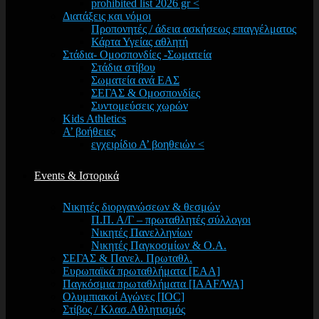
prohibited list 2026 gr <
Διατάξεις και νόμοι
Προπονητές / άδεια ασκήσεως επαγγέλματος
Κάρτα Υγείας αθλητή
Στάδια- Ομοσπονδίες -Σωματεία
Στάδια στίβου
Σωματεία ανά ΕΑΣ
ΣΕΓΑΣ & Ομοσπονδίες
Συντομεύσεις χωρών
Kids Athletics
Α’ βοήθειες
εγχειρίδιο Α’ βοηθειών <
Events & Ιστορικά
Νικητές διοργανώσεων & θεσμών
Π.Π. Α/Γ – πρωταθλητές σύλλογοι
Νικητές Πανελληνίων
Νικητές Παγκοσμίων & Ο.Α.
ΣΕΓΑΣ & Πανελ. Πρωταθλ.
Ευρωπαϊκά πρωταθλήματα [EAA]
Παγκόσμια πρωταθλήματα [IAAF/WA]
Ολυμπιακοί Αγώνες [IOC]
Στίβος / Κλασ.Αθλητισμός