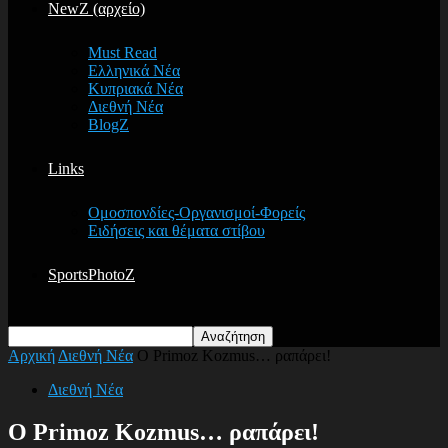
NewZ (αρχείο)
Must Read
Ελληνικά Νέα
Κυπριακά Νέα
Διεθνή Νέα
BlogZ
Links
Ομοσπονδίες-Οργανισμοί-Φορείς
Ειδήσεις και θέματα στίβου
SportsPhotoZ
Αρχική
Διεθνή Νέα
O Primoz Kozmus… ραπάρει!
Διεθνή Νέα
O Primoz Kozmus… ραπάρει!