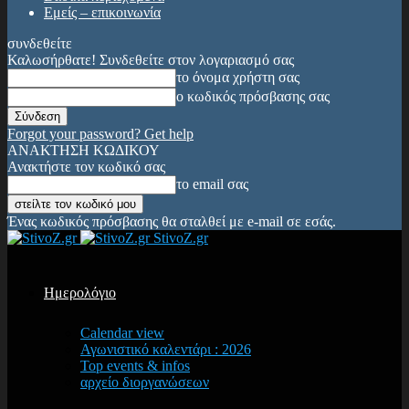
Εμείς – επικοινωνία
συνδεθείτε
Καλωσήρθατε! Συνδεθείτε στον λογαριασμό σας
το όνομα χρήστη σας
ο κωδικός πρόσβασης σας
Forgot your password? Get help
ΑΝΑΚΤΗΣΗ ΚΩΔΙΚΟΥ
Ανακτήστε τον κωδικό σας
το email σας
Ένας κωδικός πρόσβασης θα σταλθεί με e-mail σε εσάς.
StivoZ.gr
Ημερολόγιο
Calendar view
Αγωνιστικό καλεντάρι : 2026
Top events & infos
αρχείο διοργανώσεων