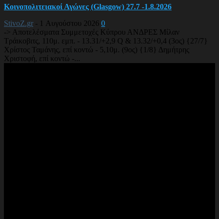
Κοινοπολιτειακοί Αγώνες (Glasgow) 27.7 -1.8.2026
StivoZ.gr
-
1 Αυγούστου 2026
0
-> Αποτελέσματα Συμμετοχές Κύπρου ΑΝΔΡΕΣ Μίλαν
Τράικοβιτς, 110μ. εμπ. - 13.31/+2,9 Q & 13.32/+0,4 (3ος) {27/7}
Χρίστος Ταμάνης, επί κοντώ - 5,10μ. (9ος) {1/8} Δημήτρης
Χριστοφή, επί κοντώ -...