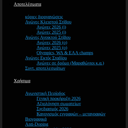
Αποτελέσματα
κύριες διοργανώσεις
Αγώνες Κλειστού Στίβου
Αγώνες 2026 (i)
Αγώνες 2025 (i)
Αγώνες Ανοικτού Στίβου
Αγώνες 2026 (o)
Αγώνες 2025 (o)
Olympics, WA & EAA champs
Αγώνες Εκτός Σταδίου
Αγώνες σε δρόμο (Μαραθώνιοι κ.α.)
Συντ. αποτελεσμάτων
Χρήσιμα
Αγωνιστική Περίοδος
Γενική προκήρυξη 2026
Αξιολόγηση σωματείων
Σχεδιασμός 2026
Κανονισμός εγγραφών – μεταγραφών
Βιογραφικά
Anti-Doping