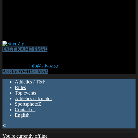
ΣΧΕΤΙΚΑ ΜΕ ΕΜΑΣ
Από το 2006, η 1η διαδικτυακή κοινότητα αθλητών & φιλάθλων
του Κλασικού Αθλητισμού! ΟΛΟΣ Ο ΣΤΙΒΟΣ ΕΙΝΑΙ ΕΔΩ
Επικοινωνία:
info@stivoz.gr
ΑΚΟΛΟΥΘΗΣΕ ΜΑΣ
Athletics / T&F
Rules
Top events
Athletics calculator
SportsphotoZ
Contact us
English
©
You're currently offline