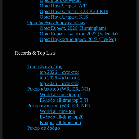
Όρια διασυλλογικών
Όρια Πανελ. πρωτ. Α/Γ
Όρια Πανελ. πρωτ. Κ23-Κ20-Κ18
Όρια Πανελ. πρωτ. Κ16
Όρια διεθνών διοργανώσεων
Όρια Ευρωπ. 2026 (Birmingham)
Όρια Ευρωπ. κλειστού 2027 (Valencia)
Όρια Παγκόσμιο πρωτ. 2027 (Πεκίνο)
Records & Top Lists
Top lists ανά έτος
top 2026 – ανοικτός
top 2026 – κλειστός
top 2025 – ανοικτός
Ρεκόρ κλειστού (WR, ER, NR)
World all-time top [i]
Ελλάδα all-time top 5 [i]
Ρεκόρ ανοικτού (WR, ER, NR)
World all-time top
Ελλάδα all-time top20
Κύπρος all-time top5
Ρεκόρ σε δρόμο