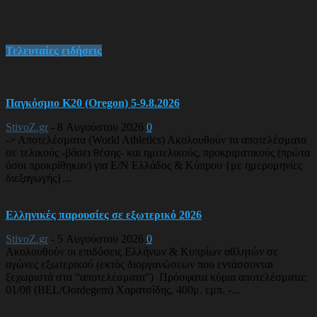
Τελευταίες ειδήσεις
Παγκόσμιο Κ20 (Oregon) 5-9.8.2026
StivoZ.gr
-
8 Αυγούστου 2026
0
-> Αποτελέσματα (World Athletics) Ακολουθούν τα αποτελέσματα
σε τελικούς -βάσει θέσης- και ημιτελικούς, προκριματικούς (πρώτα
όσοι προκρίθηκαν) για Ε/Ν Ελλάδος & Κύπρου {με ημερομηνίες
διεξαγωγής}...
Ελληνικές παρουσίες σε εξωτερικό 2026
StivoZ.gr
-
5 Αυγούστου 2026
0
Ακολουθούν οι επιδόσεις Ελλήνων & Κυπρίων αθλητών σε
αγώνες εξωτερικού (εκτός διοργανώσεων που εντάσσονται
ξεχωριστά στα “αποτελέσματα”) Πρόσφατα κύρια αποτελέσματα:
01/08 (BEL/Oordegem) Χαρατσίδης, 400μ. εμπ. -...