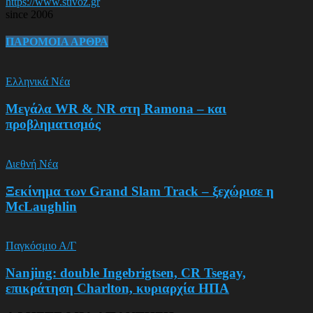
https://www.stivoz.gr
since 2006
ΠΑΡΟΜΟΙΑ ΑΡΘΡΑ
Ελληνικά Νέα
Μεγάλα WR & NR στη Ramona – και
προβληματισμός
Διεθνή Νέα
Ξεκίνημα των Grand Slam Track – ξεχώρισε η
McLaughlin
Παγκόσμιο Α/Γ
Nanjing: double Ingebrigtsen, CR Tsegay,
επικράτηση Charlton, κυριαρχία ΗΠΑ