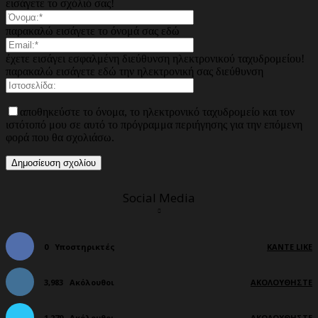
εισάγετε το σχόλιό σας!
παρακαλώ εισάγετε το όνομά σας εδώ
έχετε εισάγει εσφαλμένη διεύθυνση ηλεκτρονικού ταχυδρομείου!
παρακαλώ εισάγετε εδώ την ηλεκτρονική σας διεύθυνση
αποθηκεύστε το όνομα, το ηλεκτρονικό ταχυδρομείο και τον
ιστότοπό μου σε αυτό το πρόγραμμα περιήγησης για την επόμενη
φορά που θα σχολιάσω.
Social Media
0
Υποστηρικτές
ΚΆΝΤΕ LIKE
3,983
Ακόλουθοι
ΑΚΟΛΟΥΘΉΣΤΕ
1,279
Ακόλουθοι
ΑΚΟΛΟΥΘΉΣΤΕ