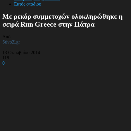
Εκτός σταδίου
Με ρεκόρ συμμετοχών ολοκληρώθηκε η
σειρά Run Greece στην Πάτρα
Από
StivoZ.gr
-
13 Οκτωβρίου 2014
118
0