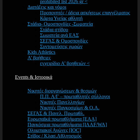
prohibited list 2026 gr <
Διατάξεις και νόμοι
Προπονητές / άδεια ασκήσεως επαγγέλματος
Κάρτα Υγείας αθλητή
Στάδια- Ομοσπονδίες -Σωματεία
Στάδια στίβου
Σωματεία ανά ΕΑΣ
ΣΕΓΑΣ & Ομοσπονδίες
Συντομεύσεις χωρών
Kids Athletics
Α’ βοήθειες
εγχειρίδιο Α’ βοηθειών <
Events & Ιστορικά
Νικητές διοργανώσεων & θεσμών
Π.Π. Α/Γ – πρωταθλητές σύλλογοι
Νικητές Πανελληνίων
Νικητές Παγκοσμίων & Ο.Α.
ΣΕΓΑΣ & Πανελ. Πρωταθλ.
Ευρωπαϊκά πρωταθλήματα [EAA]
Παγκόσμια πρωταθλήματα [IAAF/WA]
Ολυμπιακοί Αγώνες [IOC]
Στίβος / Κλασ.Αθλητισμός