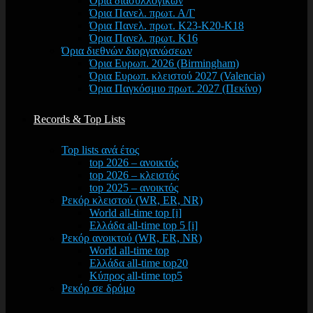
Όρια διασυλλογικών
Όρια Πανελ. πρωτ. Α/Γ
Όρια Πανελ. πρωτ. Κ23-Κ20-Κ18
Όρια Πανελ. πρωτ. Κ16
Όρια διεθνών διοργανώσεων
Όρια Ευρωπ. 2026 (Birmingham)
Όρια Ευρωπ. κλειστού 2027 (Valencia)
Όρια Παγκόσμιο πρωτ. 2027 (Πεκίνο)
Records & Top Lists
Top lists ανά έτος
top 2026 – ανοικτός
top 2026 – κλειστός
top 2025 – ανοικτός
Ρεκόρ κλειστού (WR, ER, NR)
World all-time top [i]
Ελλάδα all-time top 5 [i]
Ρεκόρ ανοικτού (WR, ER, NR)
World all-time top
Ελλάδα all-time top20
Κύπρος all-time top5
Ρεκόρ σε δρόμο