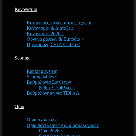
Κανονισμοί
Κατηγορίες, αγωνίσματα, τεχνικά
Κανονισμοί & Διατάξεις
Κανονισμοί 2026 <
Όργανα ρίψεων & Εμπόδια <
Προκήρυξη ΣΕΓΑΣ 2026 <
Scoring
Ranking system
Scoring tables <
Βαθμολογία Συνθέτων
βαθμολ. 3άθλων <
Βαθμολόγηση για ΤΕΦΑΑ
Όρια
Όρια σχολικών
Όρια πανελληνίων & διασυλλογικών
Όρια 2026 <