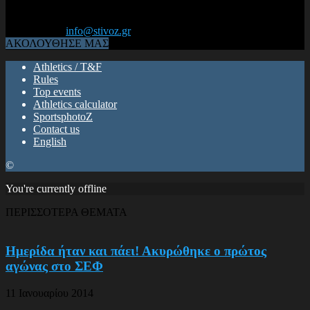
Από το 2006, η 1η διαδικτυακή κοινότητα αθλητών & φιλάθλων
του Κλασικού Αθλητισμού! ΟΛΟΣ Ο ΣΤΙΒΟΣ ΕΙΝΑΙ ΕΔΩ
Επικοινωνία:
info@stivoz.gr
ΑΚΟΛΟΥΘΗΣΕ ΜΑΣ
Athletics / T&F
Rules
Top events
Athletics calculator
SportsphotoZ
Contact us
English
©
You're currently offline
ΠΕΡΙΣΣΟΤΕΡΑ ΘΕΜΑΤΑ
Ημερίδα ήταν και πάει! Ακυρώθηκε ο πρώτος
αγώνας στο ΣΕΦ
11 Ιανουαρίου 2014