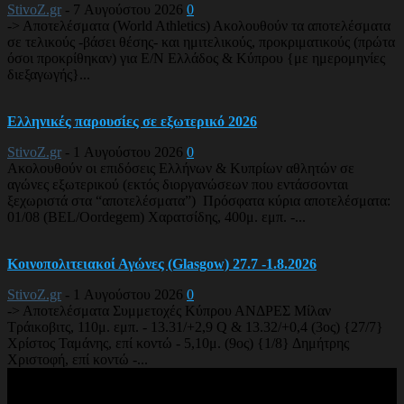
StivoZ.gr
-
7 Αυγούστου 2026
0
-> Αποτελέσματα (World Athletics) Ακολουθούν τα αποτελέσματα
σε τελικούς -βάσει θέσης- και ημιτελικούς, προκριματικούς (πρώτα
όσοι προκρίθηκαν) για Ε/Ν Ελλάδος & Κύπρου {με ημερομηνίες
διεξαγωγής}...
Ελληνικές παρουσίες σε εξωτερικό 2026
StivoZ.gr
-
1 Αυγούστου 2026
0
Ακολουθούν οι επιδόσεις Ελλήνων & Κυπρίων αθλητών σε
αγώνες εξωτερικού (εκτός διοργανώσεων που εντάσσονται
ξεχωριστά στα “αποτελέσματα”) Πρόσφατα κύρια αποτελέσματα:
01/08 (BEL/Oordegem) Χαρατσίδης, 400μ. εμπ. -...
Κοινοπολιτειακοί Αγώνες (Glasgow) 27.7 -1.8.2026
StivoZ.gr
-
1 Αυγούστου 2026
0
-> Αποτελέσματα Συμμετοχές Κύπρου ΑΝΔΡΕΣ Μίλαν
Τράικοβιτς, 110μ. εμπ. - 13.31/+2,9 Q & 13.32/+0,4 (3ος) {27/7}
Χρίστος Ταμάνης, επί κοντώ - 5,10μ. (9ος) {1/8} Δημήτρης
Χριστοφή, επί κοντώ -...