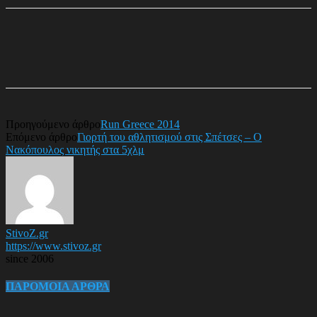
Προηγούμενο άρθρο
Run Greece 2014
Επόμενο άρθρο
Γιορτή του αθλητισμού στις Σπέτσες – Ο
Νακόπουλος νικητής στα 5χλμ
StivoZ.gr
https://www.stivoz.gr
since 2006
ΠΑΡΟΜΟΙΑ ΑΡΘΡΑ