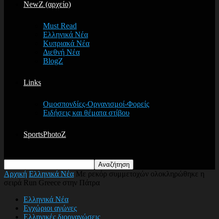
NewZ (αρχείο)
Must Read
Ελληνικά Νέα
Κυπριακά Νέα
Διεθνή Νέα
BlogZ
Links
Ομοσπονδίες-Οργανισμοί-Φορείς
Ειδήσεις και θέματα στίβου
SportsPhotoZ
Αρχική
Ελληνικά Νέα
Με ρεκόρ συμμετοχών ολοκληρώθηκε η
σειρά Run Greece στην Πάτρα
Ελληνικά Νέα
Εγχώριοι αγώνες
Ελληνικές διοργανώσεις