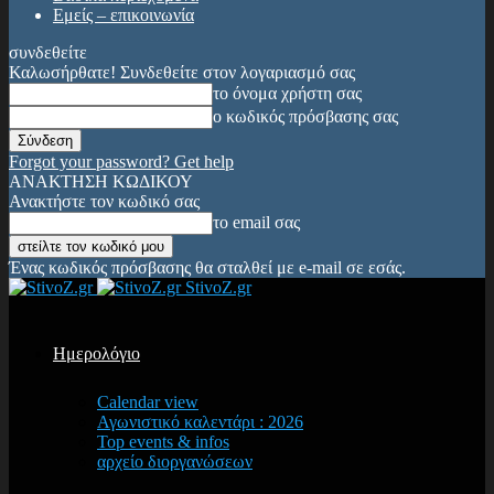
Εμείς – επικοινωνία
συνδεθείτε
Καλωσήρθατε! Συνδεθείτε στον λογαριασμό σας
το όνομα χρήστη σας
ο κωδικός πρόσβασης σας
Forgot your password? Get help
ΑΝΑΚΤΗΣΗ ΚΩΔΙΚΟΥ
Ανακτήστε τον κωδικό σας
το email σας
Ένας κωδικός πρόσβασης θα σταλθεί με e-mail σε εσάς.
StivoZ.gr
Ημερολόγιο
Calendar view
Αγωνιστικό καλεντάρι : 2026
Top events & infos
αρχείο διοργανώσεων