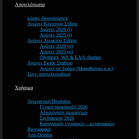
Αποτελέσματα
κύριες διοργανώσεις
Αγώνες Κλειστού Στίβου
Αγώνες 2026 (i)
Αγώνες 2025 (i)
Αγώνες Ανοικτού Στίβου
Αγώνες 2026 (o)
Αγώνες 2025 (o)
Olympics, WA & EAA champs
Αγώνες Εκτός Σταδίου
Αγώνες σε δρόμο (Μαραθώνιοι κ.α.)
Συντ. αποτελεσμάτων
Χρήσιμα
Αγωνιστική Περίοδος
Γενική προκήρυξη 2026
Αξιολόγηση σωματείων
Σχεδιασμός 2026
Κανονισμός εγγραφών – μεταγραφών
Βιογραφικά
Anti-Doping