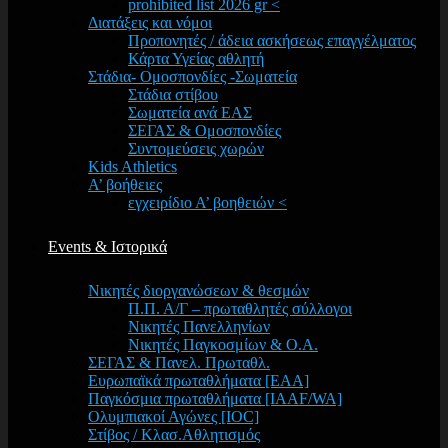
prohibited list 2026 gr <
Διατάξεις και νόμοι
Προπονητές / άδεια ασκήσεως επαγγέλματος
Κάρτα Υγείας αθλητή
Στάδια- Ομοσπονδίες -Σωματεία
Στάδια στίβου
Σωματεία ανά ΕΑΣ
ΣΕΓΑΣ & Ομοσπονδίες
Συντομεύσεις χωρών
Kids Athletics
Α’ βοήθειες
εγχειρίδιο Α’ βοηθειών <
Events & Ιστορικά
Νικητές διοργανώσεων & θεσμών
Π.Π. Α/Γ – πρωταθλητές σύλλογοι
Νικητές Πανελληνίων
Νικητές Παγκοσμίων & Ο.Α.
ΣΕΓΑΣ & Πανελ. Πρωταθλ.
Ευρωπαϊκά πρωταθλήματα [EAA]
Παγκόσμια πρωταθλήματα [IAAF/WA]
Ολυμπιακοί Αγώνες [IOC]
Στίβος / Κλασ.Αθλητισμός