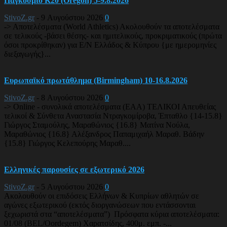
Παγκόσμιο Κ20 (Oregon) 5-9.8.2026
StivoZ.gr
-
9 Αυγούστου 2026
0
-> Αποτελέσματα (World Athletics) Ακολουθούν τα αποτελέσματα
σε τελικούς -βάσει θέσης- και ημιτελικούς, προκριματικούς (πρώτα
όσοι προκρίθηκαν) για Ε/Ν Ελλάδος & Κύπρου {με ημερομηνίες
διεξαγωγής}...
Ευρωπαϊκό πρωτάθλημα (Birmingham) 10-16.8.2026
StivoZ.gr
-
8 Αυγούστου 2026
0
-> Online - συνολικά αποτελέσματα (EAA) ΤΕΛΙΚΟΙ Απευθείας
τελικοί & Σύνθετα Αναστασία Ντραγκομίροβα, Έπταθλο {14-15.8}
Γιώργος Σταμούλης, Μαραθώνιος {16.8} Ματίνα Νούλα,
Μαραθώνιος {16.8} Αλέξανδρος Παπαμιχαήλ Μαραθ. Βάδην
{15.8} Γιώργος Κελεπούρης Μαραθ....
Ελληνικές παρουσίες σε εξωτερικό 2026
StivoZ.gr
-
5 Αυγούστου 2026
0
Ακολουθούν οι επιδόσεις Ελλήνων & Κυπρίων αθλητών σε
αγώνες εξωτερικού (εκτός διοργανώσεων που εντάσσονται
ξεχωριστά στα “αποτελέσματα”) Πρόσφατα κύρια αποτελέσματα:
01/08 (BEL/Oordegem) Χαρατσίδης, 400μ. εμπ. -...