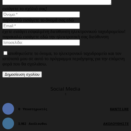
εισάγετε το σχόλιό σας!
παρακαλώ εισάγετε το όνομά σας εδώ
έχετε εισάγει εσφαλμένη διεύθυνση ηλεκτρονικού ταχυδρομείου!
παρακαλώ εισάγετε εδώ την ηλεκτρονική σας διεύθυνση
αποθηκεύστε το όνομα, το ηλεκτρονικό ταχυδρομείο και τον
ιστότοπό μου σε αυτό το πρόγραμμα περιήγησης για την επόμενη
φορά που θα σχολιάσω.
Social Media
0
Υποστηρικτές
ΚΆΝΤΕ LIKE
3,982
Ακόλουθοι
ΑΚΟΛΟΥΘΉΣΤΕ