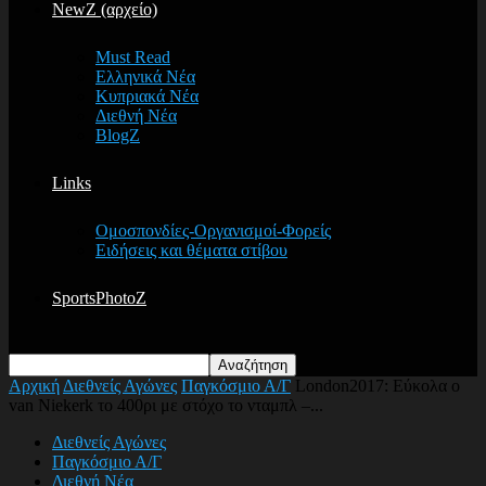
NewZ (αρχείο)
Must Read
Ελληνικά Νέα
Κυπριακά Νέα
Διεθνή Νέα
BlogZ
Links
Ομοσπονδίες-Οργανισμοί-Φορείς
Ειδήσεις και θέματα στίβου
SportsPhotoZ
Αρχική
Διεθνείς Αγώνες
Παγκόσμιο Α/Γ
London2017: Εύκολα ο
van Niekerk το 400ρι με στόχο το νταμπλ –...
Διεθνείς Αγώνες
Παγκόσμιο Α/Γ
Διεθνή Νέα