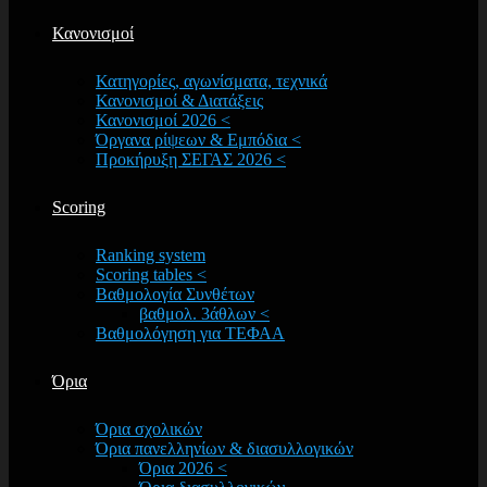
Κανονισμοί
Κατηγορίες, αγωνίσματα, τεχνικά
Κανονισμοί & Διατάξεις
Κανονισμοί 2026 <
Όργανα ρίψεων & Εμπόδια <
Προκήρυξη ΣΕΓΑΣ 2026 <
Scoring
Ranking system
Scoring tables <
Βαθμολογία Συνθέτων
βαθμολ. 3άθλων <
Βαθμολόγηση για ΤΕΦΑΑ
Όρια
Όρια σχολικών
Όρια πανελληνίων & διασυλλογικών
Όρια 2026 <