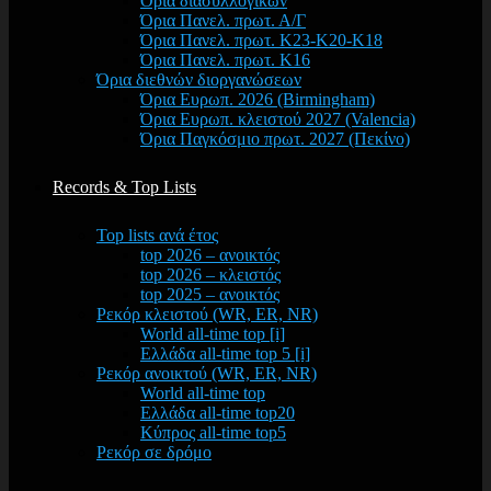
Όρια διασυλλογικών
Όρια Πανελ. πρωτ. Α/Γ
Όρια Πανελ. πρωτ. Κ23-Κ20-Κ18
Όρια Πανελ. πρωτ. Κ16
Όρια διεθνών διοργανώσεων
Όρια Ευρωπ. 2026 (Birmingham)
Όρια Ευρωπ. κλειστού 2027 (Valencia)
Όρια Παγκόσμιο πρωτ. 2027 (Πεκίνο)
Records & Top Lists
Top lists ανά έτος
top 2026 – ανοικτός
top 2026 – κλειστός
top 2025 – ανοικτός
Ρεκόρ κλειστού (WR, ER, NR)
World all-time top [i]
Ελλάδα all-time top 5 [i]
Ρεκόρ ανοικτού (WR, ER, NR)
World all-time top
Ελλάδα all-time top20
Κύπρος all-time top5
Ρεκόρ σε δρόμο