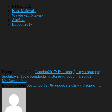
ΕΤΙΚΕΤΕΣ
Isaac Makwala
Wayde van Niekerk
Λονδίνο
London2017
Προηγούμενο άρθρο
London2017: Επιστροφή στην κορυφή η
Spotakova, 1ος ο Kendricks, o Bosse τα 800μ – Πέρασε η
Μπελιμπασάκη
Επόμενο άρθρο
Αυτά που δεν θα ακούσετε στην τηλεόραση…