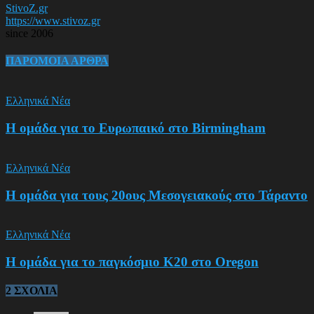
StivoZ.gr
https://www.stivoz.gr
since 2006
ΠΑΡΟΜΟΙΑ ΑΡΘΡΑ
Ελληνικά Νέα
Η ομάδα για το Ευρωπαικό στο Birmingham
Ελληνικά Νέα
Η ομάδα για τους 20ους Μεσογειακούς στο Τάραντο
Ελληνικά Νέα
Η ομάδα για το παγκόσμιο Κ20 στο Oregon
2 ΣΧΟΛΙΑ