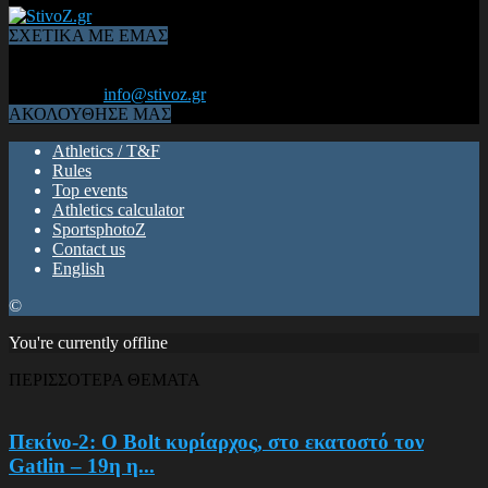
ΣΧΕΤΙΚΑ ΜΕ ΕΜΑΣ
Από το 2006, η 1η διαδικτυακή κοινότητα αθλητών & φιλάθλων
του Κλασικού Αθλητισμού! ΟΛΟΣ Ο ΣΤΙΒΟΣ ΕΙΝΑΙ ΕΔΩ
Επικοινωνία:
info@stivoz.gr
ΑΚΟΛΟΥΘΗΣΕ ΜΑΣ
Athletics / T&F
Rules
Top events
Athletics calculator
SportsphotoZ
Contact us
English
©
You're currently offline
ΠΕΡΙΣΣΟΤΕΡΑ ΘΕΜΑΤΑ
Πεκίνο-2: Ο Bolt κυρίαρχος, στο εκατοστό τον
Gatlin – 19η η...