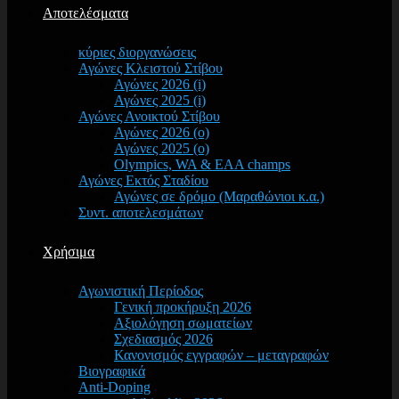
Αποτελέσματα
κύριες διοργανώσεις
Αγώνες Κλειστού Στίβου
Αγώνες 2026 (i)
Αγώνες 2025 (i)
Αγώνες Ανοικτού Στίβου
Αγώνες 2026 (o)
Αγώνες 2025 (o)
Olympics, WA & EAA champs
Αγώνες Εκτός Σταδίου
Αγώνες σε δρόμο (Μαραθώνιοι κ.α.)
Συντ. αποτελεσμάτων
Χρήσιμα
Αγωνιστική Περίοδος
Γενική προκήρυξη 2026
Αξιολόγηση σωματείων
Σχεδιασμός 2026
Κανονισμός εγγραφών – μεταγραφών
Βιογραφικά
Anti-Doping