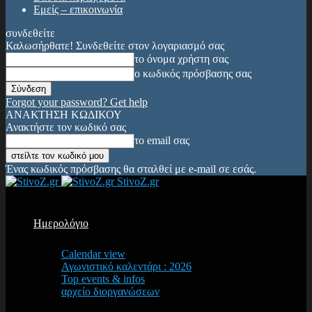
Εμείς – επικοινωνία
συνδεθείτε
Καλωσήρθατε! Συνδεθείτε στον λογαριασμό σας
το όνομα χρήστη σας
ο κωδικός πρόσβασης σας
Forgot your password? Get help
ΑΝΑΚΤΗΣΗ ΚΩΔΙΚΟΥ
Ανακτήστε τον κωδικό σας
το email σας
Ένας κωδικός πρόσβασης θα σταλθεί με e-mail σε εσάς.
StivoZ.gr
Ημερολόγιο
Calendar view
Αγωνιστικό καλεντάρι : 2026
Top events & infos
αρχείο διοργανώσεων