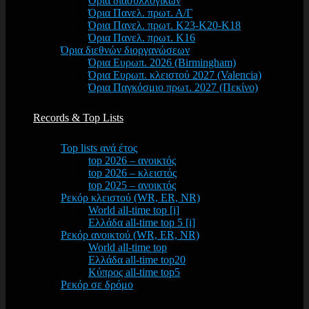
Όρια διασυλλογικών
Όρια Πανελ. πρωτ. Α/Γ
Όρια Πανελ. πρωτ. Κ23-Κ20-Κ18
Όρια Πανελ. πρωτ. Κ16
Όρια διεθνών διοργανώσεων
Όρια Ευρωπ. 2026 (Birmingham)
Όρια Ευρωπ. κλειστού 2027 (Valencia)
Όρια Παγκόσμιο πρωτ. 2027 (Πεκίνο)
Records & Top Lists
Top lists ανά έτος
top 2026 – ανοικτός
top 2026 – κλειστός
top 2025 – ανοικτός
Ρεκόρ κλειστού (WR, ER, NR)
World all-time top [i]
Ελλάδα all-time top 5 [i]
Ρεκόρ ανοικτού (WR, ER, NR)
World all-time top
Ελλάδα all-time top20
Κύπρος all-time top5
Ρεκόρ σε δρόμο