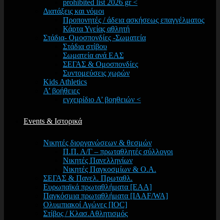
prohibited list 2026 gr <
Διατάξεις και νόμοι
Προπονητές / άδεια ασκήσεως επαγγέλματος
Κάρτα Υγείας αθλητή
Στάδια- Ομοσπονδίες -Σωματεία
Στάδια στίβου
Σωματεία ανά ΕΑΣ
ΣΕΓΑΣ & Ομοσπονδίες
Συντομεύσεις χωρών
Kids Athletics
Α’ βοήθειες
εγχειρίδιο Α’ βοηθειών <
Events & Ιστορικά
Νικητές διοργανώσεων & θεσμών
Π.Π. Α/Γ – πρωταθλητές σύλλογοι
Νικητές Πανελληνίων
Νικητές Παγκοσμίων & Ο.Α.
ΣΕΓΑΣ & Πανελ. Πρωταθλ.
Ευρωπαϊκά πρωταθλήματα [EAA]
Παγκόσμια πρωταθλήματα [IAAF/WA]
Ολυμπιακοί Αγώνες [IOC]
Στίβος / Κλασ.Αθλητισμός