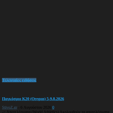
Τελευταίες ειδήσεις
Παγκόσμιο Κ20 (Oregon) 5-9.8.2026
StivoZ.gr
-
6 Αυγούστου 2026
0
-> Αποτελέσματα (World Athletics) Ακολουθούν τα αποτελέσματα