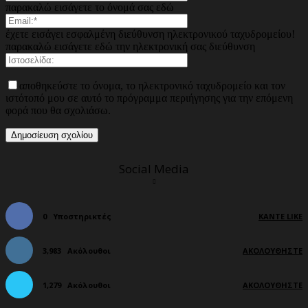
παρακαλώ εισάγετε το όνομά σας εδώ
έχετε εισάγει εσφαλμένη διεύθυνση ηλεκτρονικού ταχυδρομείου!
παρακαλώ εισάγετε εδώ την ηλεκτρονική σας διεύθυνση
αποθηκεύστε το όνομα, το ηλεκτρονικό ταχυδρομείο και τον
ιστότοπό μου σε αυτό το πρόγραμμα περιήγησης για την επόμενη
φορά που θα σχολιάσω.
Social Media
0
Υποστηρικτές
ΚΆΝΤΕ LIKE
3,983
Ακόλουθοι
ΑΚΟΛΟΥΘΉΣΤΕ
1,279
Ακόλουθοι
ΑΚΟΛΟΥΘΉΣΤΕ