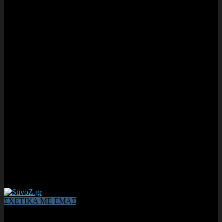
ΣΧΕΤΙΚΑ ΜΕ ΕΜΑΣ
Από το 2006, η 1η διαδικτυακή κοινότητα αθλητών & φιλάθλων
του Κλασικού Αθλητισμού! ΟΛΟΣ Ο ΣΤΙΒΟΣ ΕΙΝΑΙ ΕΔΩ