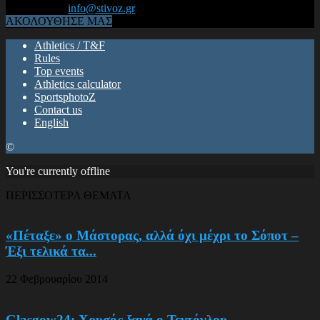
Επικοινωνία:
info@stivoz.gr
ΑΚΟΛΟΥΘΗΣΕ ΜΑΣ
Athletics / T&F
Rules
Top events
Athletics calculator
SportsphotoZ
Contact us
English
©
You're currently offline
ΠΕΡΙΣΣΟΤΕΡΑ ΘΕΜΑΤΑ
«Πέταξε» ο Μάστορας, αλλά όχι μέχρι το Σόποτ –
Έξι τελικά τα...
22 Φεβρουαρίου 2014
Glasgow24: Χρυσός ξανά ο Τεντόγλου