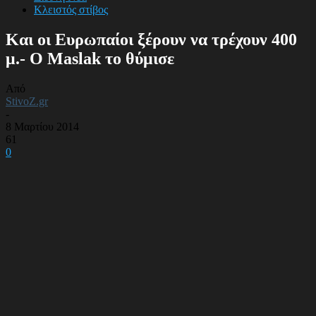
Κλειστός στίβος
Και οι Ευρωπαίοι ξέρουν να τρέχουν 400
μ.- Ο Maslak το θύμισε
Από
StivoZ.gr
-
8 Μαρτίου 2014
61
0