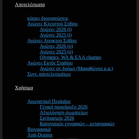
Αποτελέσματα
κύριες διοργανώσεις
Αγώνες Κλειστού Στίβου
Αγώνες 2026 (i)
Αγώνες 2025 (i)
Αγώνες Ανοικτού Στίβου
Αγώνες 2026 (o)
Αγώνες 2025 (o)
Olympics, WA & EAA champs
Αγώνες Εκτός Σταδίου
Αγώνες σε δρόμο (Μαραθώνιοι κ.α.)
Συντ. αποτελεσμάτων
Χρήσιμα
Αγωνιστική Περίοδος
Γενική προκήρυξη 2026
Αξιολόγηση σωματείων
Σχεδιασμός 2026
Κανονισμός εγγραφών – μεταγραφών
Βιογραφικά
Anti-Doping