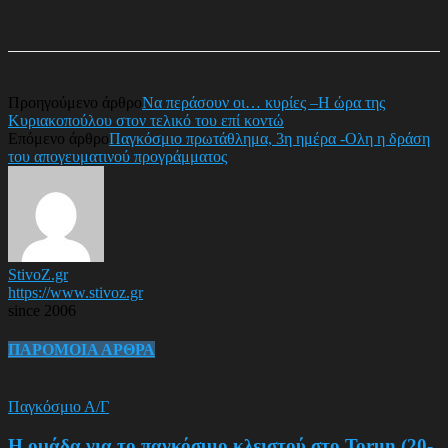
Προηγούμενο άρθρο
Να περάσουν οι… κυρίες –Η ώρα της
Κυριακοπούλου στον τελικό του επί κοντώ
Επόμενο άρθρο
Παγκόσμιο πρωτάθλημα, 3η ημέρα -Ολη η δράση
του απογευματινού προγράμματος
StivoZ.gr
https://www.stivoz.gr
since 2006
ΠΑΡΟΜΟΙΑ ΑΡΘΡΑ
Παγκόσμιο Α/Γ
Η ομάδα για το παγκόσμιο κλειστού στο Torun (20-