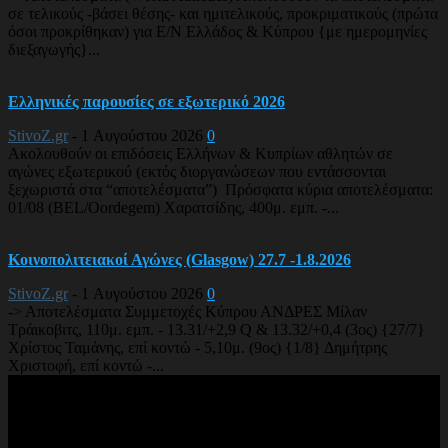
σε τελικούς -βάσει θέσης- και ημιτελικούς, προκριματικούς (πρώτα
όσοι προκρίθηκαν) για Ε/Ν Ελλάδος & Κύπρου {με ημερομηνίες
διεξαγωγής}...
Ελληνικές παρουσίες σε εξωτερικό 2026
StivoZ.gr
-
1 Αυγούστου 2026
0
Ακολουθούν οι επιδόσεις Ελλήνων & Κυπρίων αθλητών σε
αγώνες εξωτερικού (εκτός διοργανώσεων που εντάσσονται
ξεχωριστά στα “αποτελέσματα”) Πρόσφατα κύρια αποτελέσματα:
01/08 (BEL/Oordegem) Χαρατσίδης, 400μ. εμπ. -...
Κοινοπολιτειακοί Αγώνες (Glasgow) 27.7 -1.8.2026
StivoZ.gr
-
1 Αυγούστου 2026
0
-> Αποτελέσματα Συμμετοχές Κύπρου ΑΝΔΡΕΣ Μίλαν
Τράικοβιτς, 110μ. εμπ. - 13.31/+2,9 Q & 13.32/+0,4 (3ος) {27/7}
Χρίστος Ταμάνης, επί κοντώ - 5,10μ. (9ος) {1/8} Δημήτρης
Χριστοφή, επί κοντώ -...