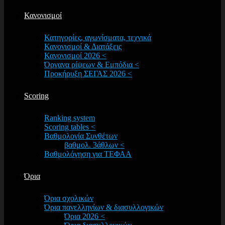
Κανονισμοί
Κατηγορίες, αγωνίσματα, τεχνικά
Κανονισμοί & Διατάξεις
Κανονισμοί 2026 <
Όργανα ρίψεων & Εμπόδια <
Προκήρυξη ΣΕΓΑΣ 2026 <
Scoring
Ranking system
Scoring tables <
Βαθμολογία Συνθέτων
βαθμολ. 3άθλων <
Βαθμολόγηση για ΤΕΦΑΑ
Όρια
Όρια σχολικών
Όρια πανελληνίων & διασυλλογικών
Όρια 2026 <