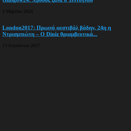
2 Μαρτίου 2024
London2017: Πρωινό φεστιβάλ βάδην, 24η η
Ντρισμπιώτη – Ο Diniz θριαμβευτικά...
13 Αυγούστου 2017