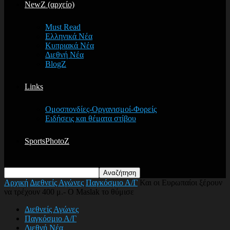
NewZ (αρχείο)
Must Read
Ελληνικά Νέα
Κυπριακά Νέα
Διεθνή Νέα
BlogZ
Links
Ομοσπονδίες-Οργανισμοί-Φορείς
Ειδήσεις και θέματα στίβου
SportsPhotoZ
Αρχική
Διεθνείς Αγώνες
Παγκόσμιο Α/Γ
Και οι Ευρωπαίοι ξέρουν
να τρέχουν 400 μ.- Ο Maslak το θύμισε
Διεθνείς Αγώνες
Παγκόσμιο Α/Γ
Διεθνή Νέα