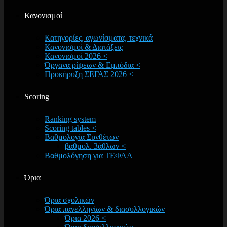
Κανονισμοί
Κατηγορίες, αγωνίσματα, τεχνικά
Κανονισμοί & Διατάξεις
Κανονισμοί 2026 <
Όργανα ρίψεων & Εμπόδια <
Προκήρυξη ΣΕΓΑΣ 2026 <
Scoring
Ranking system
Scoring tables <
Βαθμολογία Συνθέτων
βαθμολ. 3άθλων <
Βαθμολόγηση για ΤΕΦΑΑ
Όρια
Όρια σχολικών
Όρια πανελληνίων & διασυλλογικών
Όρια 2026 <