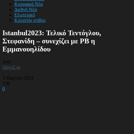
Κυπριακά Νέα
Διεθνή Νέα
Εξωτερικό
Κλειστός στίβος
Istanbul2023: Τελικό Τεντόγλου,
Στεφανίδη – συνεχίζει με PB η
Εμμανουηλίδου
Από
StivoZ.gr
-
3 Μαρτίου 2023
138
0