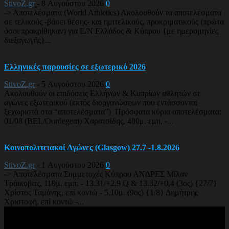
StivoZ.gr
-
8 Αυγούστου 2026
0
-> Αποτελέσματα (World Athletics) Ακολουθούν τα αποτελέσματα
σε τελικούς -βάσει θέσης- και ημιτελικούς, προκριματικούς (πρώτα
όσοι προκρίθηκαν) για Ε/Ν Ελλάδος & Κύπρου {με ημερομηνίες
διεξαγωγής}...
Ελληνικές παρουσίες σε εξωτερικό 2026
StivoZ.gr
-
5 Αυγούστου 2026
0
Ακολουθούν οι επιδόσεις Ελλήνων & Κυπρίων αθλητών σε
αγώνες εξωτερικού (εκτός διοργανώσεων που εντάσσονται
ξεχωριστά στα “αποτελέσματα”) Πρόσφατα κύρια αποτελέσματα:
01/08 (BEL/Oordegem) Χαρατσίδης, 400μ. εμπ. -...
Κοινοπολιτειακοί Αγώνες (Glasgow) 27.7 -1.8.2026
StivoZ.gr
-
1 Αυγούστου 2026
0
-> Αποτελέσματα Συμμετοχές Κύπρου ΑΝΔΡΕΣ Μίλαν
Τράικοβιτς, 110μ. εμπ. - 13.31/+2,9 Q & 13.32/+0,4 (3ος) {27/7}
Χρίστος Ταμάνης, επί κοντώ - 5,10μ. (9ος) {1/8} Δημήτρης
Χριστοφή, επί κοντώ -...