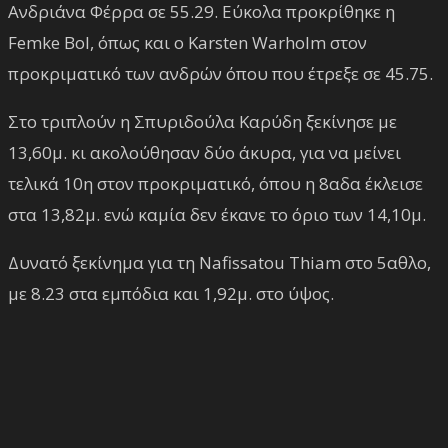
Ανδριάνα Φέρρα σε 55.29. Εύκολα προκρίθηκε η
Femke Bol, όπως και ο Karsten Warholm στον
προκριματικό των ανδρών όπου που έτρεξε σε 45.75.
Στο τριπλούν η Σπυριδούλα Καρύδη ξεκίνησε με
13,60μ. κι ακολούθησαν δύο άκυρα, για να μείνει
τελικά 10η στον προκριματικό, όπου η 8αδα έκλεισε
στα 13,82μ. ενώ καμία δεν έκανε το όριο των 14,10μ.
Δυνατό ξεκίνημα για τη Nafissatou Thiam στο 5αθλο,
με 8.23 στα εμπόδια και 1,92μ. στο ύψος.