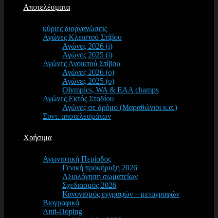
Αποτελέσματα
κύριες διοργανώσεις
Αγώνες Κλειστού Στίβου
Αγώνες 2026 (i)
Αγώνες 2025 (i)
Αγώνες Ανοικτού Στίβου
Αγώνες 2026 (o)
Αγώνες 2025 (o)
Olympics, WA & EAA champs
Αγώνες Εκτός Σταδίου
Αγώνες σε δρόμο (Μαραθώνιοι κ.α.)
Συντ. αποτελεσμάτων
Χρήσιμα
Αγωνιστική Περίοδος
Γενική προκήρυξη 2026
Αξιολόγηση σωματείων
Σχεδιασμός 2026
Κανονισμός εγγραφών – μεταγραφών
Βιογραφικά
Anti-Doping