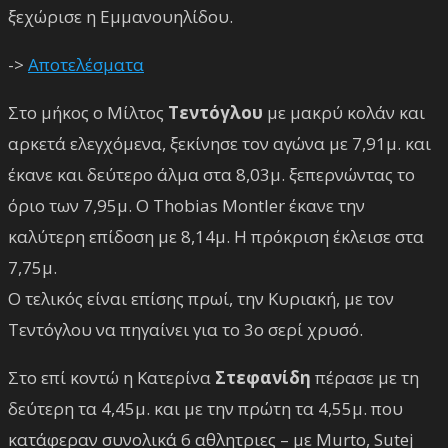
ξεχώρισε η Εμμανουηλίδου.
->
Αποτελέσματα
Στο μήκος ο Μίλτος
Τεντόγλου
με μακρύ κολάν και
αρκετά ελεγχόμενα, ξεκίνησε τον αγώνα με 7,91μ. και
έκανε και δεύτερο άλμα στα 8,03μ. ξεπερνώντας το
όριο των 7,95μ. Ο Thobias Montler έκανε την
καλύτερη επίδοση με 8,14μ. Η πρόκριση έκλεισε στα
7,75μ.
Ο τελικός είναι επίσης πρωί, την Κυριακή, με τον
Τεντόγλου να πηγαίνει για το 3ο σερί χρυσό.
Στο επί κοντώ η Κατερίνα
Στεφανίδη
πέρασε με τη
δεύτερη τα 4,45μ. και με την πρώτη τα 4,55μ. που
κατάφεραν συνολικά 6 αθλητριες – με Murto, Sutej