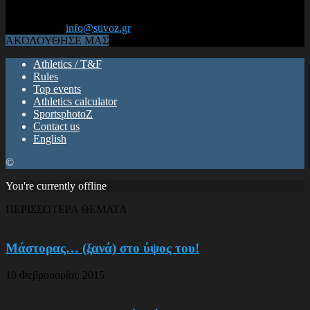
Από το 2006, η 1η διαδικτυακή κοινότητα αθλητών & φιλάθλων
του Κλασικού Αθλητισμού! ΟΛΟΣ Ο ΣΤΙΒΟΣ ΕΙΝΑΙ ΕΔΩ
Επικοινωνία:
info@stivoz.gr
ΑΚΟΛΟΥΘΗΣΕ ΜΑΣ
Athletics / T&F
Rules
Top events
Athletics calculator
SportsphotoZ
Contact us
English
©
You're currently offline
ΠΕΡΙΣΣΟΤΕΡΑ ΘΕΜΑΤΑ
Μάστορας… (ξανά) στο ύψος του!
10 Φεβρουαρίου 2015