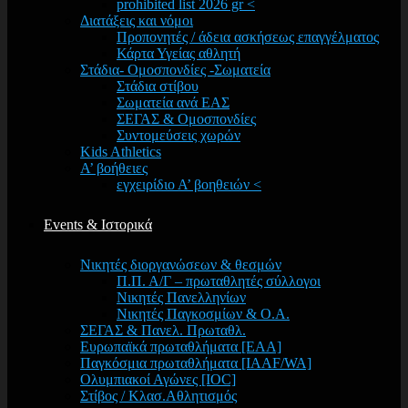
prohibited list 2026 gr <
Διατάξεις και νόμοι
Προπονητές / άδεια ασκήσεως επαγγέλματος
Κάρτα Υγείας αθλητή
Στάδια- Ομοσπονδίες -Σωματεία
Στάδια στίβου
Σωματεία ανά ΕΑΣ
ΣΕΓΑΣ & Ομοσπονδίες
Συντομεύσεις χωρών
Kids Athletics
Α’ βοήθειες
εγχειρίδιο Α’ βοηθειών <
Events & Ιστορικά
Νικητές διοργανώσεων & θεσμών
Π.Π. Α/Γ – πρωταθλητές σύλλογοι
Νικητές Πανελληνίων
Νικητές Παγκοσμίων & Ο.Α.
ΣΕΓΑΣ & Πανελ. Πρωταθλ.
Ευρωπαϊκά πρωταθλήματα [EAA]
Παγκόσμια πρωταθλήματα [IAAF/WA]
Ολυμπιακοί Αγώνες [IOC]
Στίβος / Κλασ.Αθλητισμός