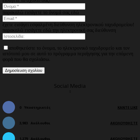
εισάγετε το σχόλιό σας!
παρακαλώ εισάγετε το όνομά σας εδώ
έχετε εισάγει εσφαλμένη διεύθυνση ηλεκτρονικού ταχυδρομείου!
παρακαλώ εισάγετε εδώ την ηλεκτρονική σας διεύθυνση
αποθηκεύστε το όνομα, το ηλεκτρονικό ταχυδρομείο και τον
ιστότοπό μου σε αυτό το πρόγραμμα περιήγησης για την επόμενη
φορά που θα σχολιάσω.
Social Media
0
Υποστηρικτές
ΚΆΝΤΕ LIKE
3,983
Ακόλουθοι
ΑΚΟΛΟΥΘΉΣΤΕ
1,279
Ακόλουθοι
ΑΚΟΛΟΥΘΉΣΤΕ