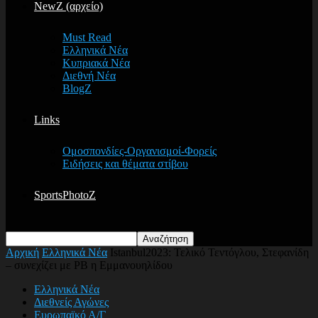
NewZ (αρχείο)
Must Read
Ελληνικά Νέα
Κυπριακά Νέα
Διεθνή Νέα
BlogZ
Links
Ομοσπονδίες-Οργανισμοί-Φορείς
Ειδήσεις και θέματα στίβου
SportsPhotoZ
Αρχική
Ελληνικά Νέα
Istanbul2023: Τελικό Τεντόγλου, Στεφανίδη
– συνεχίζει με PB η Εμμανουηλίδου
Ελληνικά Νέα
Διεθνείς Αγώνες
Ευρωπαϊκό Α/Γ