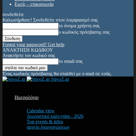
Εμείς – επικοινωνία
συνδεθείτε
Καλωσήρθατε! Συνδεθείτε στον λογαριασμό σας
το όνομα χρήστη σας
ο κωδικός πρόσβασης σας
Forgot your password? Get help
ΑΝΑΚΤΗΣΗ ΚΩΔΙΚΟΥ
Ανακτήστε τον κωδικό σας
το email σας
Ένας κωδικός πρόσβασης θα σταλθεί με e-mail σε εσάς.
StivoZ.gr
Ημερολόγιο
Calendar view
Αγωνιστικό καλεντάρι : 2026
Top events & infos
αρχείο διοργανώσεων