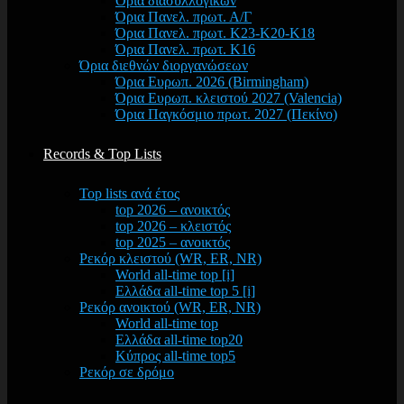
Όρια διασυλλογικών
Όρια Πανελ. πρωτ. Α/Γ
Όρια Πανελ. πρωτ. Κ23-Κ20-Κ18
Όρια Πανελ. πρωτ. Κ16
Όρια διεθνών διοργανώσεων
Όρια Ευρωπ. 2026 (Birmingham)
Όρια Ευρωπ. κλειστού 2027 (Valencia)
Όρια Παγκόσμιο πρωτ. 2027 (Πεκίνο)
Records & Top Lists
Top lists ανά έτος
top 2026 – ανοικτός
top 2026 – κλειστός
top 2025 – ανοικτός
Ρεκόρ κλειστού (WR, ER, NR)
World all-time top [i]
Ελλάδα all-time top 5 [i]
Ρεκόρ ανοικτού (WR, ER, NR)
World all-time top
Ελλάδα all-time top20
Κύπρος all-time top5
Ρεκόρ σε δρόμο