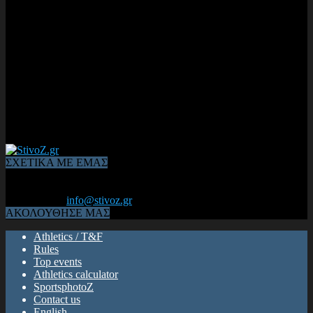
ΣΧΕΤΙΚΑ ΜΕ ΕΜΑΣ
Από το 2006, η 1η διαδικτυακή κοινότητα αθλητών & φιλάθλων
του Κλασικού Αθλητισμού! ΟΛΟΣ Ο ΣΤΙΒΟΣ ΕΙΝΑΙ ΕΔΩ
Επικοινωνία:
info@stivoz.gr
ΑΚΟΛΟΥΘΗΣΕ ΜΑΣ
Athletics / T&F
Rules
Top events
Athletics calculator
SportsphotoZ
Contact us
English