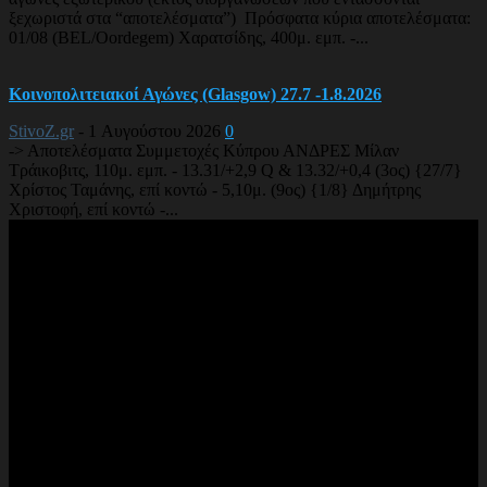
ξεχωριστά στα “αποτελέσματα”) Πρόσφατα κύρια αποτελέσματα:
01/08 (BEL/Oordegem) Χαρατσίδης, 400μ. εμπ. -...
Κοινοπολιτειακοί Αγώνες (Glasgow) 27.7 -1.8.2026
StivoZ.gr
-
1 Αυγούστου 2026
0
-> Αποτελέσματα Συμμετοχές Κύπρου ΑΝΔΡΕΣ Μίλαν
Τράικοβιτς, 110μ. εμπ. - 13.31/+2,9 Q & 13.32/+0,4 (3ος) {27/7}
Χρίστος Ταμάνης, επί κοντώ - 5,10μ. (9ος) {1/8} Δημήτρης
Χριστοφή, επί κοντώ -...