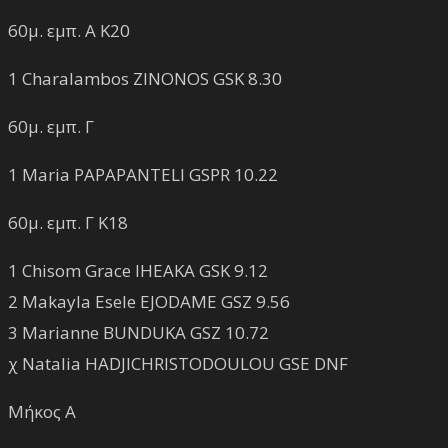
60μ. εμπ. Α Κ20
1 Charalambos ZINONOS GSK 8.30
60μ. εμπ. Γ
1 Maria PAPAPANTELI GSPR 10.22
60μ. εμπ. Γ Κ18
1 Chisom Grace IHEAKA GSK 9.12
2 Makayla Esele EJODAME GSZ 9.56
3 Marianne BUNDUKA GSZ 10.72
χ Natalia HADJICHRISTODOULOU GSE DNF
Μήκος Α