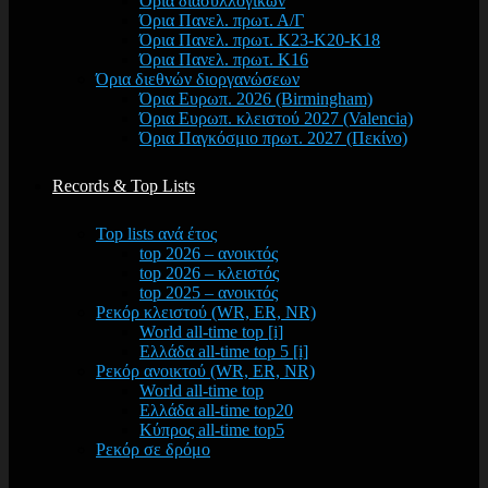
Όρια διασυλλογικών
Όρια Πανελ. πρωτ. Α/Γ
Όρια Πανελ. πρωτ. Κ23-Κ20-Κ18
Όρια Πανελ. πρωτ. Κ16
Όρια διεθνών διοργανώσεων
Όρια Ευρωπ. 2026 (Birmingham)
Όρια Ευρωπ. κλειστού 2027 (Valencia)
Όρια Παγκόσμιο πρωτ. 2027 (Πεκίνο)
Records & Top Lists
Top lists ανά έτος
top 2026 – ανοικτός
top 2026 – κλειστός
top 2025 – ανοικτός
Ρεκόρ κλειστού (WR, ER, NR)
World all-time top [i]
Ελλάδα all-time top 5 [i]
Ρεκόρ ανοικτού (WR, ER, NR)
World all-time top
Ελλάδα all-time top20
Κύπρος all-time top5
Ρεκόρ σε δρόμο