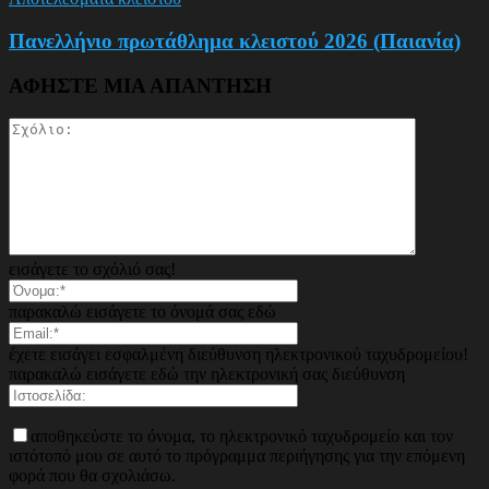
Πανελλήνιο πρωτάθλημα κλειστού 2026 (Παιανία)
ΑΦΗΣΤΕ ΜΙΑ ΑΠΑΝΤΗΣΗ
εισάγετε το σχόλιό σας!
παρακαλώ εισάγετε το όνομά σας εδώ
έχετε εισάγει εσφαλμένη διεύθυνση ηλεκτρονικού ταχυδρομείου!
παρακαλώ εισάγετε εδώ την ηλεκτρονική σας διεύθυνση
αποθηκεύστε το όνομα, το ηλεκτρονικό ταχυδρομείο και τον
ιστότοπό μου σε αυτό το πρόγραμμα περιήγησης για την επόμενη
φορά που θα σχολιάσω.