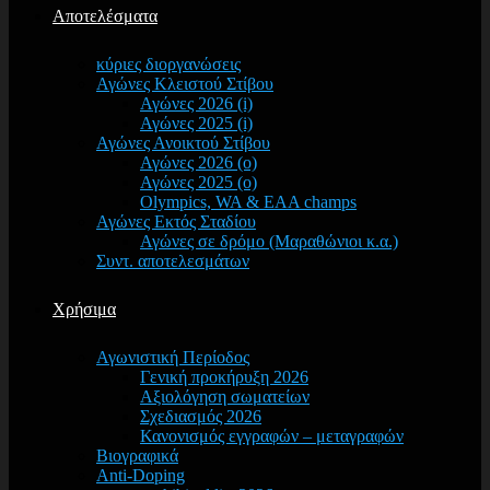
Αποτελέσματα
κύριες διοργανώσεις
Αγώνες Κλειστού Στίβου
Αγώνες 2026 (i)
Αγώνες 2025 (i)
Αγώνες Ανοικτού Στίβου
Αγώνες 2026 (o)
Αγώνες 2025 (o)
Olympics, WA & EAA champs
Αγώνες Εκτός Σταδίου
Αγώνες σε δρόμο (Μαραθώνιοι κ.α.)
Συντ. αποτελεσμάτων
Χρήσιμα
Αγωνιστική Περίοδος
Γενική προκήρυξη 2026
Αξιολόγηση σωματείων
Σχεδιασμός 2026
Κανονισμός εγγραφών – μεταγραφών
Βιογραφικά
Anti-Doping