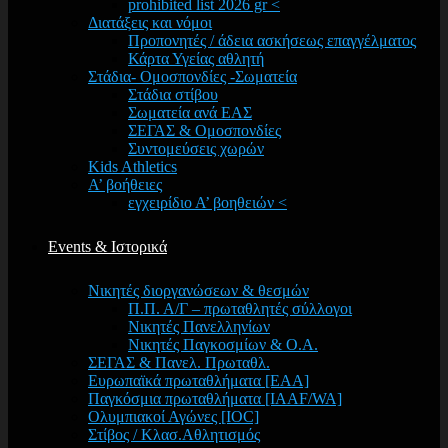
prohibited list 2026 gr <
Διατάξεις και νόμοι
Προπονητές / άδεια ασκήσεως επαγγέλματος
Κάρτα Υγείας αθλητή
Στάδια- Ομοσπονδίες -Σωματεία
Στάδια στίβου
Σωματεία ανά ΕΑΣ
ΣΕΓΑΣ & Ομοσπονδίες
Συντομεύσεις χωρών
Kids Athletics
Α’ βοήθειες
εγχειρίδιο Α’ βοηθειών <
Events & Ιστορικά
Νικητές διοργανώσεων & θεσμών
Π.Π. Α/Γ – πρωταθλητές σύλλογοι
Νικητές Πανελληνίων
Νικητές Παγκοσμίων & Ο.Α.
ΣΕΓΑΣ & Πανελ. Πρωταθλ.
Ευρωπαϊκά πρωταθλήματα [EAA]
Παγκόσμια πρωταθλήματα [IAAF/WA]
Ολυμπιακοί Αγώνες [IOC]
Στίβος / Κλασ.Αθλητισμός