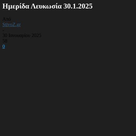
Ημερίδα Λευκωσία 30.1.2025
Από
StivoZ.gr
-
30 Ιανουαρίου 2025
58
0