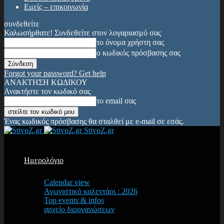
Εμείς – επικοινωνία
συνδεθείτε
Καλωσήρθατε! Συνδεθείτε στον λογαριασμό σας
το όνομα χρήστη σας
ο κωδικός πρόσβασης σας
Forgot your password? Get help
ΑΝΑΚΤΗΣΗ ΚΩΔΙΚΟΥ
Ανακτήστε τον κωδικό σας
το email σας
Ένας κωδικός πρόσβασης θα σταλθεί με e-mail σε εσάς.
StivoZ.gr
Ημερολόγιο
Calendar view
Αγωνιστικό καλεντάρι : 2026
Top events & infos
αρχείο διοργανώσεων