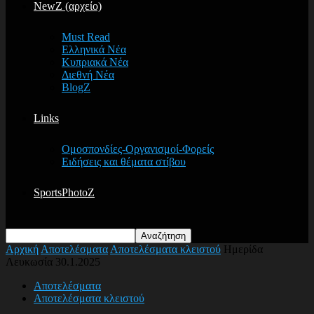
NewZ (αρχείο)
Must Read
Ελληνικά Νέα
Κυπριακά Νέα
Διεθνή Νέα
BlogZ
Links
Ομοσπονδίες-Οργανισμοί-Φορείς
Ειδήσεις και θέματα στίβου
SportsPhotoZ
Αρχική
Αποτελέσματα
Αποτελέσματα κλειστού
Ημερίδα
Λευκωσία 30.1.2025
Αποτελέσματα
Αποτελέσματα κλειστού