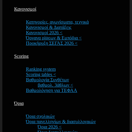
Κανονισμοί
Κατηγορίες, αγωνίσματα, τεχνικά
Κανονισμοί & Διατάξεις
Κανονισμοί 2026 <
Όργανα ρίψεων & Εμπόδια <
Προκήρυξη ΣΕΓΑΣ 2026 <
Scoring
Ranking system
Scoring tables <
Βαθμολογία Συνθέτων
βαθμολ. 3άθλων <
Βαθμολόγηση για ΤΕΦΑΑ
Όρια
Όρια σχολικών
Όρια πανελληνίων & διασυλλογικών
Όρια 2026 <