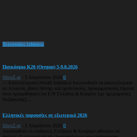
Τελευταίες ειδήσεις
Παγκόσμιο Κ20 (Oregon) 5-9.8.2026
StivoZ.gr
-
5 Αυγούστου 2026
0
-> Αποτελέσματα (World Athletics) Ακολουθούν τα αποτελέσματα
σε τελικούς -βάσει θέσης- και ημιτελικούς, προκριματικούς (πρώτα
όσοι προκρίθηκαν) για Ε/Ν Ελλάδος & Κύπρου {με ημερομηνίες
διεξαγωγής}...
Ελληνικές παρουσίες σε εξωτερικό 2026
StivoZ.gr
-
1 Αυγούστου 2026
0
Ακολουθούν οι επιδόσεις Ελλήνων & Κυπρίων αθλητών σε
αγώνες εξωτερικού (εκτός διοργανώσεων που εντάσσονται