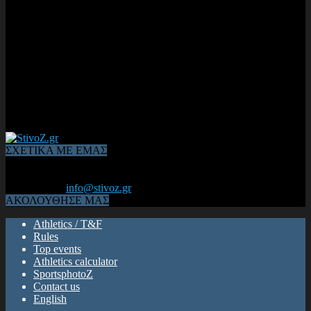
ΣΧΕΤΙΚΑ ΜΕ ΕΜΑΣ
Από το 2006, η 1η διαδικτυακή κοινότητα αθλητών & φιλάθλων
του Κλασικού Αθλητισμού! ΟΛΟΣ Ο ΣΤΙΒΟΣ ΕΙΝΑΙ ΕΔΩ
Επικοινωνία:
info@stivoz.gr
ΑΚΟΛΟΥΘΗΣΕ ΜΑΣ
Athletics / T&F
Rules
Top events
Athletics calculator
SportsphotoZ
Contact us
English