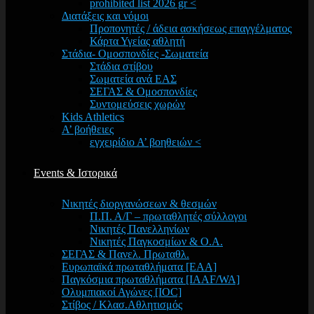
prohibited list 2026 gr <
Διατάξεις και νόμοι
Προπονητές / άδεια ασκήσεως επαγγέλματος
Κάρτα Υγείας αθλητή
Στάδια- Ομοσπονδίες -Σωματεία
Στάδια στίβου
Σωματεία ανά ΕΑΣ
ΣΕΓΑΣ & Ομοσπονδίες
Συντομεύσεις χωρών
Kids Athletics
Α’ βοήθειες
εγχειρίδιο Α’ βοηθειών <
Events & Ιστορικά
Νικητές διοργανώσεων & θεσμών
Π.Π. Α/Γ – πρωταθλητές σύλλογοι
Νικητές Πανελληνίων
Νικητές Παγκοσμίων & Ο.Α.
ΣΕΓΑΣ & Πανελ. Πρωταθλ.
Ευρωπαϊκά πρωταθλήματα [EAA]
Παγκόσμια πρωταθλήματα [IAAF/WA]
Ολυμπιακοί Αγώνες [IOC]
Στίβος / Κλασ.Αθλητισμός