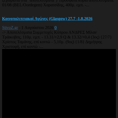
ξεχωριστά στα “αποτελέσματα”) Πρόσφατα κύρια αποτελέσματα:
01/08 (BEL/Oordegem) Χαρατσίδης, 400μ. εμπ. -...
Κοινοπολιτειακοί Αγώνες (Glasgow) 27.7 -1.8.2026
StivoZ.gr
-
1 Αυγούστου 2026
0
-> Αποτελέσματα Συμμετοχές Κύπρου ΑΝΔΡΕΣ Μίλαν
Τράικοβιτς, 110μ. εμπ. - 13.31/+2,9 Q & 13.32/+0,4 (3ος) {27/7}
Χρίστος Ταμάνης, επί κοντώ - 5,10μ. (9ος) {1/8} Δημήτρης
Χριστοφή, επί κοντώ -...