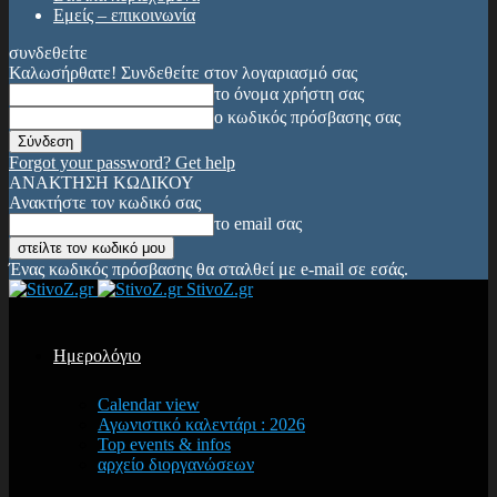
Εμείς – επικοινωνία
συνδεθείτε
Καλωσήρθατε! Συνδεθείτε στον λογαριασμό σας
το όνομα χρήστη σας
ο κωδικός πρόσβασης σας
Forgot your password? Get help
ΑΝΑΚΤΗΣΗ ΚΩΔΙΚΟΥ
Ανακτήστε τον κωδικό σας
το email σας
Ένας κωδικός πρόσβασης θα σταλθεί με e-mail σε εσάς.
StivoZ.gr
Ημερολόγιο
Calendar view
Αγωνιστικό καλεντάρι : 2026
Top events & infos
αρχείο διοργανώσεων