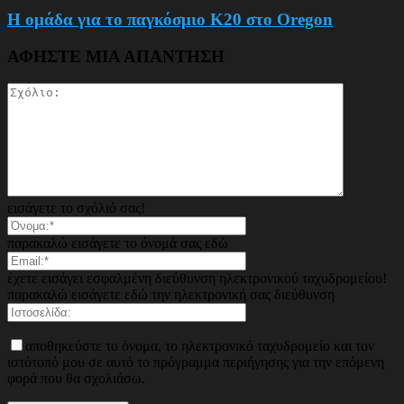
Η ομάδα για το παγκόσμιο Κ20 στο Oregon
ΑΦΗΣΤΕ ΜΙΑ ΑΠΑΝΤΗΣΗ
εισάγετε το σχόλιό σας!
παρακαλώ εισάγετε το όνομά σας εδώ
έχετε εισάγει εσφαλμένη διεύθυνση ηλεκτρονικού ταχυδρομείου!
παρακαλώ εισάγετε εδώ την ηλεκτρονική σας διεύθυνση
αποθηκεύστε το όνομα, το ηλεκτρονικό ταχυδρομείο και τον
ιστότοπό μου σε αυτό το πρόγραμμα περιήγησης για την επόμενη
φορά που θα σχολιάσω.