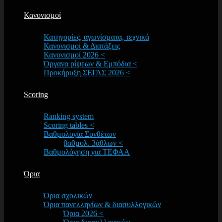
Κανονισμοί
Κατηγορίες, αγωνίσματα, τεχνικά
Κανονισμοί & Διατάξεις
Κανονισμοί 2026 <
Όργανα ρίψεων & Εμπόδια <
Προκήρυξη ΣΕΓΑΣ 2026 <
Scoring
Ranking system
Scoring tables <
Βαθμολογία Συνθέτων
βαθμολ. 3άθλων <
Βαθμολόγηση για ΤΕΦΑΑ
Όρια
Όρια σχολικών
Όρια πανελληνίων & διασυλλογικών
Όρια 2026 <