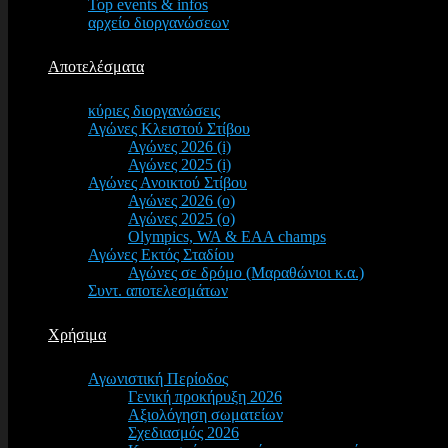
Top events & infos
αρχείο διοργανώσεων
Αποτελέσματα
κύριες διοργανώσεις
Αγώνες Κλειστού Στίβου
Αγώνες 2026 (i)
Αγώνες 2025 (i)
Αγώνες Ανοικτού Στίβου
Αγώνες 2026 (o)
Αγώνες 2025 (o)
Olympics, WA & EAA champs
Αγώνες Εκτός Σταδίου
Αγώνες σε δρόμο (Μαραθώνιοι κ.α.)
Συντ. αποτελεσμάτων
Χρήσιμα
Αγωνιστική Περίοδος
Γενική προκήρυξη 2026
Αξιολόγηση σωματείων
Σχεδιασμός 2026