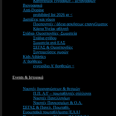
Κανονισμός εγγραφών – μεταγραφών
Βιογραφικά
Anti-Doping
prohibited list 2026 gr <
Διατάξεις και νόμοι
Προπονητές / άδεια ασκήσεως επαγγέλματος
Κάρτα Υγείας αθλητή
Στάδια- Ομοσπονδίες -Σωματεία
Στάδια στίβου
Σωματεία ανά ΕΑΣ
ΣΕΓΑΣ & Ομοσπονδίες
Συντομεύσεις χωρών
Kids Athletics
Α’ βοήθειες
εγχειρίδιο Α’ βοηθειών <
Events & Ιστορικά
Νικητές διοργανώσεων & θεσμών
Π.Π. Α/Γ – πρωταθλητές σύλλογοι
Νικητές Πανελληνίων
Νικητές Παγκοσμίων & Ο.Α.
ΣΕΓΑΣ & Πανελ. Πρωταθλ.
Ευρωπαϊκά πρωταθλήματα [EAA]