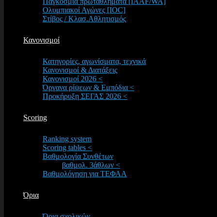
Παγκόσμια πρωταθλήματα [IAAF/WA]
Ολυμπιακοί Αγώνες [IOC]
Στίβος / Κλασ.Αθλητισμός
Κανονισμοί
Κατηγορίες, αγωνίσματα, τεχνικά
Κανονισμοί & Διατάξεις
Κανονισμοί 2026 <
Όργανα ρίψεων & Εμπόδια <
Προκήρυξη ΣΕΓΑΣ 2026 <
Scoring
Ranking system
Scoring tables <
Βαθμολογία Συνθέτων
βαθμολ. 3άθλων <
Βαθμολόγηση για ΤΕΦΑΑ
Όρια
Όρια σχολικών