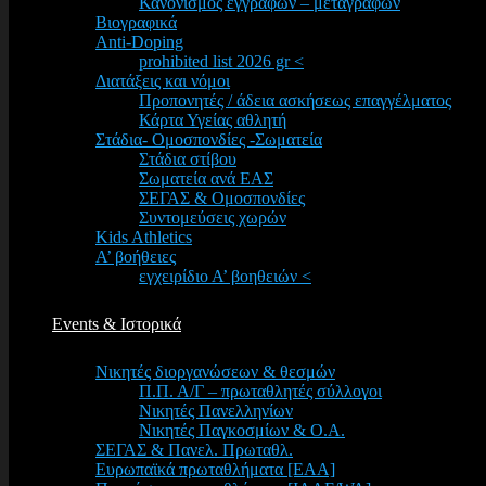
Κανονισμός εγγραφών – μεταγραφών
Βιογραφικά
Anti-Doping
prohibited list 2026 gr <
Διατάξεις και νόμοι
Προπονητές / άδεια ασκήσεως επαγγέλματος
Κάρτα Υγείας αθλητή
Στάδια- Ομοσπονδίες -Σωματεία
Στάδια στίβου
Σωματεία ανά ΕΑΣ
ΣΕΓΑΣ & Ομοσπονδίες
Συντομεύσεις χωρών
Kids Athletics
Α’ βοήθειες
εγχειρίδιο Α’ βοηθειών <
Events & Ιστορικά
Νικητές διοργανώσεων & θεσμών
Π.Π. Α/Γ – πρωταθλητές σύλλογοι
Νικητές Πανελληνίων
Νικητές Παγκοσμίων & Ο.Α.
ΣΕΓΑΣ & Πανελ. Πρωταθλ.
Ευρωπαϊκά πρωταθλήματα [EAA]