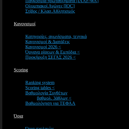
Παγκόσμια πρωταθλήματα [IAAF/WA]
Ολυμπιακοί Αγώνες [IOC]
Στίβος / Κλασ.Αθλητισμός
Κανονισμοί
Κατηγορίες, αγωνίσματα, τεχνικά
Κανονισμοί & Διατάξεις
Κανονισμοί 2026 <
Όργανα ρίψεων & Εμπόδια <
Προκήρυξη ΣΕΓΑΣ 2026 <
Scoring
Ranking system
Scoring tables <
Βαθμολογία Συνθέτων
βαθμολ. 3άθλων <
Βαθμολόγηση για ΤΕΦΑΑ
Όρια
Όρια σχολικών