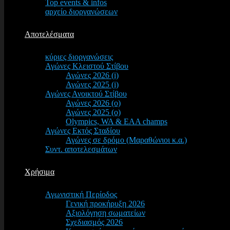
Top events & infos
αρχείο διοργανώσεων
Αποτελέσματα
κύριες διοργανώσεις
Αγώνες Κλειστού Στίβου
Αγώνες 2026 (i)
Αγώνες 2025 (i)
Αγώνες Ανοικτού Στίβου
Αγώνες 2026 (o)
Αγώνες 2025 (o)
Olympics, WA & EAA champs
Αγώνες Εκτός Σταδίου
Αγώνες σε δρόμο (Μαραθώνιοι κ.α.)
Συντ. αποτελεσμάτων
Χρήσιμα
Αγωνιστική Περίοδος
Γενική προκήρυξη 2026
Αξιολόγηση σωματείων
Σχεδιασμός 2026