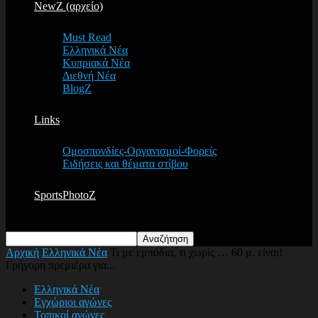
NewZ (αρχείο)
Must Read
Ελληνικά Νέα
Κυπριακά Νέα
Διεθνή Νέα
BlogZ
Links
Ομοσπονδίες-Οργανισμοί-Φορείς
Ειδήσεις και θέματα στίβου
SportsPhotoZ
Αρχική
Ελληνικά Νέα
Τι με εμπόδια, τι χωρίς … 60 μ. είναι!
Γρήγορη πρεμιέρα για...
Ελληνικά Νέα
Εγχώριοι αγώνες
Τοπικοί αγώνες