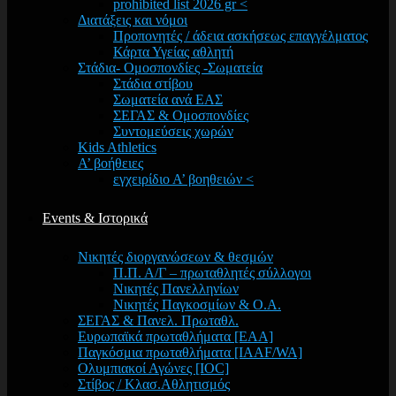
prohibited list 2026 gr <
Διατάξεις και νόμοι
Προπονητές / άδεια ασκήσεως επαγγέλματος
Κάρτα Υγείας αθλητή
Στάδια- Ομοσπονδίες -Σωματεία
Στάδια στίβου
Σωματεία ανά ΕΑΣ
ΣΕΓΑΣ & Ομοσπονδίες
Συντομεύσεις χωρών
Kids Athletics
Α’ βοήθειες
εγχειρίδιο Α’ βοηθειών <
Events & Ιστορικά
Νικητές διοργανώσεων & θεσμών
Π.Π. Α/Γ – πρωταθλητές σύλλογοι
Νικητές Πανελληνίων
Νικητές Παγκοσμίων & Ο.Α.
ΣΕΓΑΣ & Πανελ. Πρωταθλ.
Ευρωπαϊκά πρωταθλήματα [EAA]
Παγκόσμια πρωταθλήματα [IAAF/WA]
Ολυμπιακοί Αγώνες [IOC]
Στίβος / Κλασ.Αθλητισμός