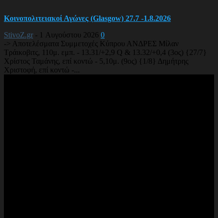
Κοινοπολιτειακοί Αγώνες (Glasgow) 27.7 -1.8.2026
StivoZ.gr
-
1 Αυγούστου 2026
0
-> Αποτελέσματα Συμμετοχές Κύπρου ΑΝΔΡΕΣ Μίλαν
Τράικοβιτς, 110μ. εμπ. - 13.31/+2,9 Q & 13.32/+0,4 (3ος) {27/7}
Χρίστος Ταμάνης, επί κοντώ - 5,10μ. (9ος) {1/8} Δημήτρης
Χριστοφή, επί κοντώ -...