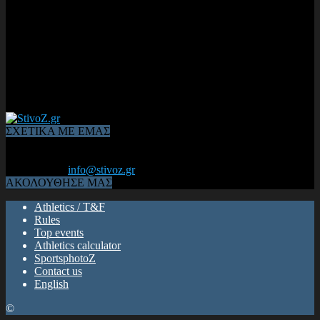
ΣΧΕΤΙΚΑ ΜΕ ΕΜΑΣ
Από το 2006, η 1η διαδικτυακή κοινότητα αθλητών & φιλάθλων
του Κλασικού Αθλητισμού! ΟΛΟΣ Ο ΣΤΙΒΟΣ ΕΙΝΑΙ ΕΔΩ
Επικοινωνία:
info@stivoz.gr
ΑΚΟΛΟΥΘΗΣΕ ΜΑΣ
Athletics / T&F
Rules
Top events
Athletics calculator
SportsphotoZ
Contact us
English
©