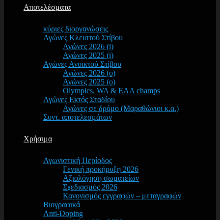
Αποτελέσματα
κύριες διοργανώσεις
Αγώνες Κλειστού Στίβου
Αγώνες 2026 (i)
Αγώνες 2025 (i)
Αγώνες Ανοικτού Στίβου
Αγώνες 2026 (o)
Αγώνες 2025 (o)
Olympics, WA & EAA champs
Αγώνες Εκτός Σταδίου
Αγώνες σε δρόμο (Μαραθώνιοι κ.α.)
Συντ. αποτελεσμάτων
Χρήσιμα
Αγωνιστική Περίοδος
Γενική προκήρυξη 2026
Αξιολόγηση σωματείων
Σχεδιασμός 2026
Κανονισμός εγγραφών – μεταγραφών
Βιογραφικά
Anti-Doping