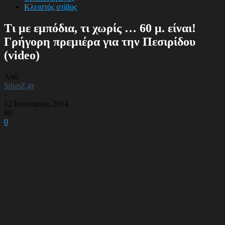
Κλειστός στίβος
Τι με εμπόδια, τι χωρίς … 60 μ. είναι!
Γρήγορη πρεμιέρα για την Πεσιρίδου
(video)
Από
StivoZ.gr
-
12 Ιανουαρίου 2014
80
0