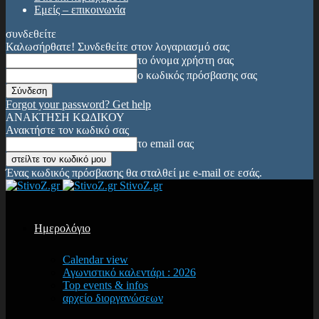
Εμείς – επικοινωνία
συνδεθείτε
Καλωσήρθατε! Συνδεθείτε στον λογαριασμό σας
το όνομα χρήστη σας
ο κωδικός πρόσβασης σας
Forgot your password? Get help
ΑΝΑΚΤΗΣΗ ΚΩΔΙΚΟΥ
Ανακτήστε τον κωδικό σας
το email σας
Ένας κωδικός πρόσβασης θα σταλθεί με e-mail σε εσάς.
StivoZ.gr
Ημερολόγιο
Calendar view
Αγωνιστικό καλεντάρι : 2026
Top events & infos
αρχείο διοργανώσεων