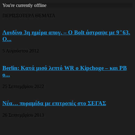
You're currently offline
ΠΕΡΙΣΣΟΤΕΡΑ ΘΕΜΑΤΑ
Λονδίνο 3η ημέρα απογ. – Ο Bolt άστραψε με 9"63.
Ο...
5 Αυγούστου 2012
Berlin: Κατά μισό λεπτό WR ο Kipchoge – και PB
ο...
25 Σεπτεμβρίου 2022
Νέα… πυραμίδα με επιτροπές στο ΣΕΓΑΣ
26 Σεπτεμβρίου 2013