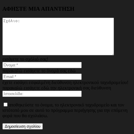
ΑΦΗΣΤΕ ΜΙΑ ΑΠΑΝΤΗΣΗ
εισάγετε το σχόλιό σας!
παρακαλώ εισάγετε το όνομά σας εδώ
έχετε εισάγει εσφαλμένη διεύθυνση ηλεκτρονικού ταχυδρομείου!
παρακαλώ εισάγετε εδώ την ηλεκτρονική σας διεύθυνση
αποθηκεύστε το όνομα, το ηλεκτρονικό ταχυδρομείο και τον
ιστότοπό μου σε αυτό το πρόγραμμα περιήγησης για την επόμενη
φορά που θα σχολιάσω.