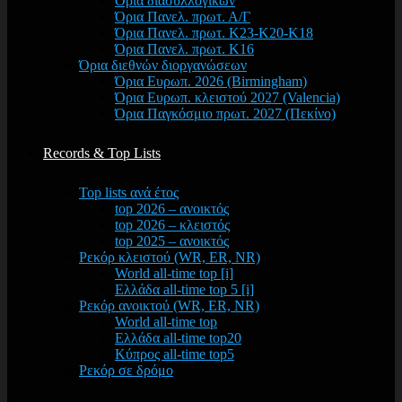
Όρια διασυλλογικών
Όρια Πανελ. πρωτ. Α/Γ
Όρια Πανελ. πρωτ. Κ23-Κ20-Κ18
Όρια Πανελ. πρωτ. Κ16
Όρια διεθνών διοργανώσεων
Όρια Ευρωπ. 2026 (Birmingham)
Όρια Ευρωπ. κλειστού 2027 (Valencia)
Όρια Παγκόσμιο πρωτ. 2027 (Πεκίνο)
Records & Top Lists
Top lists ανά έτος
top 2026 – ανοικτός
top 2026 – κλειστός
top 2025 – ανοικτός
Ρεκόρ κλειστού (WR, ER, NR)
World all-time top [i]
Ελλάδα all-time top 5 [i]
Ρεκόρ ανοικτού (WR, ER, NR)
World all-time top
Ελλάδα all-time top20
Κύπρος all-time top5
Ρεκόρ σε δρόμο