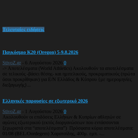
Τελευταίες ειδήσεις
Παγκόσμιο Κ20 (Oregon) 5-9.8.2026
StivoZ.gr
-
6 Αυγούστου 2026
0
-> Αποτελέσματα (World Athletics) Ακολουθούν τα αποτελέσματα
σε τελικούς -βάσει θέσης- και ημιτελικούς, προκριματικούς (πρώτα
όσοι προκρίθηκαν) για Ε/Ν Ελλάδος & Κύπρου {με ημερομηνίες
διεξαγωγής}...
Ελληνικές παρουσίες σε εξωτερικό 2026
StivoZ.gr
-
1 Αυγούστου 2026
0
Ακολουθούν οι επιδόσεις Ελλήνων & Κυπρίων αθλητών σε
αγώνες εξωτερικού (εκτός διοργανώσεων που εντάσσονται
ξεχωριστά στα “αποτελέσματα”) Πρόσφατα κύρια αποτελέσματα:
01/08 (BEL/Oordegem) Χαρατσίδης, 400μ. εμπ. -...