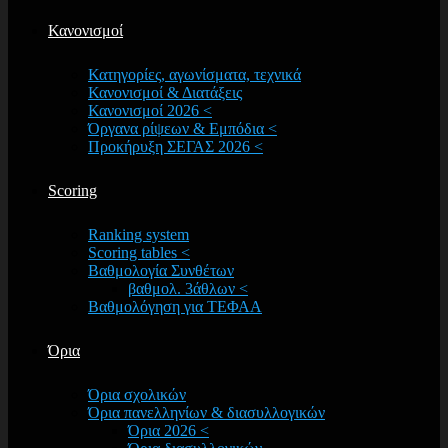
Κανονισμοί
Κατηγορίες, αγωνίσματα, τεχνικά
Κανονισμοί & Διατάξεις
Κανονισμοί 2026 <
Όργανα ρίψεων & Εμπόδια <
Προκήρυξη ΣΕΓΑΣ 2026 <
Scoring
Ranking system
Scoring tables <
Βαθμολογία Συνθέτων
βαθμολ. 3άθλων <
Βαθμολόγηση για ΤΕΦΑΑ
Όρια
Όρια σχολικών
Όρια πανελληνίων & διασυλλογικών
Όρια 2026 <