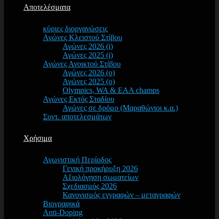
Αποτελέσματα
κύριες διοργανώσεις
Αγώνες Κλειστού Στίβου
Αγώνες 2026 (i)
Αγώνες 2025 (i)
Αγώνες Ανοικτού Στίβου
Αγώνες 2026 (o)
Αγώνες 2025 (o)
Olympics, WA & EAA champs
Αγώνες Εκτός Σταδίου
Αγώνες σε δρόμο (Μαραθώνιοι κ.α.)
Συντ. αποτελεσμάτων
Χρήσιμα
Αγωνιστική Περίοδος
Γενική προκήρυξη 2026
Αξιολόγηση σωματείων
Σχεδιασμός 2026
Κανονισμός εγγραφών – μεταγραφών
Βιογραφικά
Anti-Doping