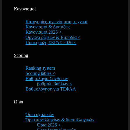
Κανονισμοί
Κατηγορίες, αγωνίσματα, τεχνικά
Κανονισμοί & Διατάξεις
Κανονισμοί 2026 <
Όργανα ρίψεων & Εμπόδια <
Προκήρυξη ΣΕΓΑΣ 2026 <
Scoring
Ranking system
Scoring tables <
Βαθμολογία Συνθέτων
βαθμολ. 3άθλων <
Βαθμολόγηση για ΤΕΦΑΑ
Όρια
Όρια σχολικών
Όρια πανελληνίων & διασυλλογικών
Όρια 2026 <