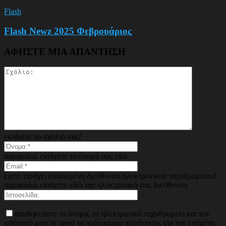
Flash
Flash Newz 2025 Φεβρουάριος
ΑΦΗΣΤΕ ΜΙΑ ΑΠΑΝΤΗΣΗ
εισάγετε το σχόλιό σας!
παρακαλώ εισάγετε το όνομά σας εδώ
έχετε εισάγει εσφαλμένη διεύθυνση ηλεκτρονικού ταχυδρομείου!
παρακαλώ εισάγετε εδώ την ηλεκτρονική σας διεύθυνση
αποθηκεύστε το όνομα, το ηλεκτρονικό ταχυδρομείο και τον
ιστότοπό μου σε αυτό το πρόγραμμα περιήγησης για την επόμενη