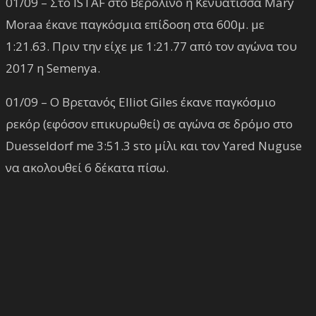
01/09 – Στο ISTAF στο Βερολίνο η Κενυάτισσα Mary
Moraa έκανε παγκόσμια επίδοση στα 600μ. με
1:21.63. Πριν την είχε με 1:21.77 από τον αγώνα του
2017 η Semenya.
01/09 – Ο Βρετανός Elliot Giles έκανε παγκόσμιο
ρεκόρ (εφόσον επικυρωθεί) σε αγώνα σε δρόμο στο
Duesseldorf me 3:51.3 sτο μίλι και τον Yared Nuguse
να ακολουθεί 6 δέκατα πίσω.