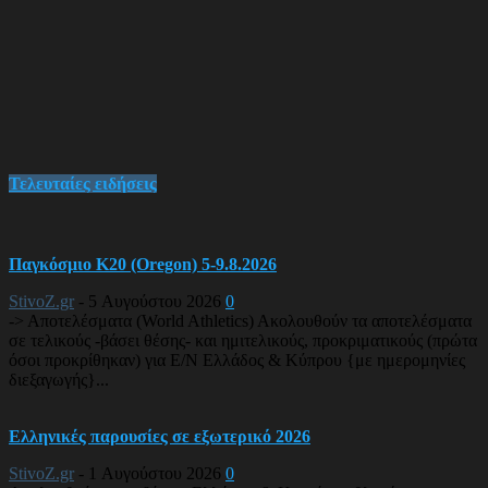
Τελευταίες ειδήσεις
Παγκόσμιο Κ20 (Oregon) 5-9.8.2026
StivoZ.gr
-
5 Αυγούστου 2026
0
-> Αποτελέσματα (World Athletics) Ακολουθούν τα αποτελέσματα
σε τελικούς -βάσει θέσης- και ημιτελικούς, προκριματικούς (πρώτα
όσοι προκρίθηκαν) για Ε/Ν Ελλάδος & Κύπρου {με ημερομηνίες
διεξαγωγής}...
Ελληνικές παρουσίες σε εξωτερικό 2026
StivoZ.gr
-
1 Αυγούστου 2026
0