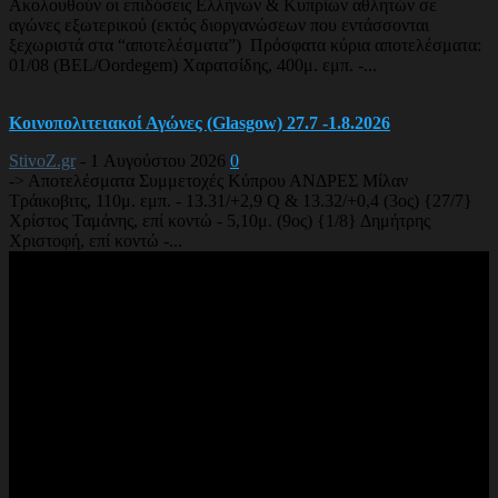
Ακολουθούν οι επιδόσεις Ελλήνων & Κυπρίων αθλητών σε
αγώνες εξωτερικού (εκτός διοργανώσεων που εντάσσονται
ξεχωριστά στα “αποτελέσματα”) Πρόσφατα κύρια αποτελέσματα:
01/08 (BEL/Oordegem) Χαρατσίδης, 400μ. εμπ. -...
Κοινοπολιτειακοί Αγώνες (Glasgow) 27.7 -1.8.2026
StivoZ.gr
-
1 Αυγούστου 2026
0
-> Αποτελέσματα Συμμετοχές Κύπρου ΑΝΔΡΕΣ Μίλαν
Τράικοβιτς, 110μ. εμπ. - 13.31/+2,9 Q & 13.32/+0,4 (3ος) {27/7}
Χρίστος Ταμάνης, επί κοντώ - 5,10μ. (9ος) {1/8} Δημήτρης
Χριστοφή, επί κοντώ -...