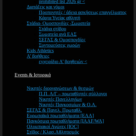
prohibited list 2026 gr <
Διατάξεις και νόμοι
Προπονητές / άδεια ασκήσεως επαγγέλματος
Κάρτα Υγείας αθλητή
Στάδια- Ομοσπονδίες -Σωματεία
Στάδια στίβου
Σωματεία ανά ΕΑΣ
ΣΕΓΑΣ & Ομοσπονδίες
Συντομεύσεις χωρών
Kids Athletics
Α’ βοήθειες
εγχειρίδιο Α’ βοηθειών <
Events & Ιστορικά
Νικητές διοργανώσεων & θεσμών
Π.Π. Α/Γ – πρωταθλητές σύλλογοι
Νικητές Πανελληνίων
Νικητές Παγκοσμίων & Ο.Α.
ΣΕΓΑΣ & Πανελ. Πρωταθλ.
Ευρωπαϊκά πρωταθλήματα [EAA]
Παγκόσμια πρωταθλήματα [IAAF/WA]
Ολυμπιακοί Αγώνες [IOC]
Στίβος / Κλασ.Αθλητισμός