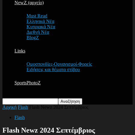
NewZ (αρχείο)
Must Read
Ελληνικά Νέα
Κυπριακά Νέα
Διεθνή Νέα
BlogZ
Links
Ομοσπονδίες-Οργανισμοί-Φορείς
Ειδήσεις και θέματα στίβου
SportsPhotoZ
Αρχική
Flash
Flash Newz 2024 Σεπτέμβριος
Flash
Flash Newz 2024 Σεπτέμβριος