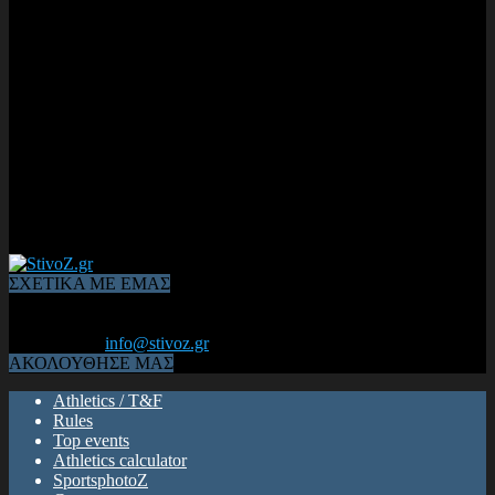
ΣΧΕΤΙΚΑ ΜΕ ΕΜΑΣ
Από το 2006, η 1η διαδικτυακή κοινότητα αθλητών & φιλάθλων
του Κλασικού Αθλητισμού! ΟΛΟΣ Ο ΣΤΙΒΟΣ ΕΙΝΑΙ ΕΔΩ
Επικοινωνία:
info@stivoz.gr
ΑΚΟΛΟΥΘΗΣΕ ΜΑΣ
Athletics / T&F
Rules
Top events
Athletics calculator
SportsphotoZ