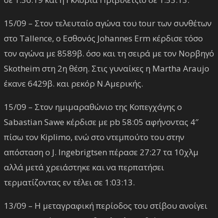
15/09 – Στον τελευταίο αγώνα του tour των συνθέτων
στο Tallence, ο Εσθονός Johannes Erm κέρδισε τόσο
τον αγώνα με 8589β. όσο και τη σειρά με τον Νορβηγό
Skotheim στη 2η θέση. Στις γυναίκες η Martha Araujo
έκανε 6429β. και ρεκόρ Ν.Αμερικής.
15/09 – Στον ημιμαραθώνιο της Κοπεγχάγης ο
Sabastian Sawe κέρδισε με pb 58:05 αφήνοντας 4″
πίσω τον Kiplimo, ενώ στο ντεμπούτο του στην
απόσταση ο J. Ingebrigtsen πέρασε 27:27 τα 10χλμ
αλλά μετά χρειάστηκε και να περπατήσει
τερματίζοντας εν τέλει σε 1:03:13.
13/09 – Η μεταγραφική περίοδος του στίβου ανοίγει