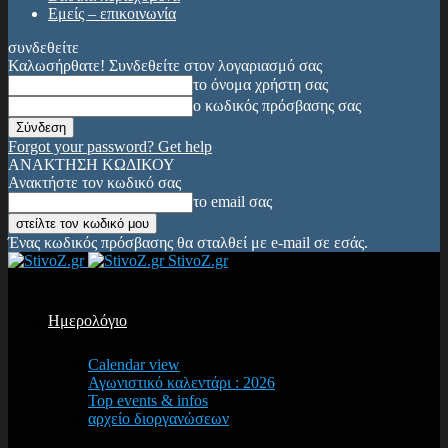
Εμείς – επικοινωνία
συνδεθείτε
Καλωσήρθατε! Συνδεθείτε στον λογαριασμό σας
το όνομα χρήστη σας
ο κωδικός πρόσβασης σας
Forgot your password? Get help
ΑΝΑΚΤΗΣΗ ΚΩΔΙΚΟΥ
Ανακτήστε τον κωδικό σας
το email σας
Ένας κωδικός πρόσβασης θα σταλθεί με e-mail σε εσάς.
StivoZ.gr
Ημερολόγιο
Calendar view
Αγωνιστικό καλεντάρι : 2026
Top events & infos
αρχείο διοργανώσεων