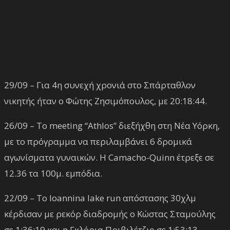
29/09 – Για 4η συνεχή χρονιά στο Σπάρταθλον
νικητής ήταν ο Φώτης Ζησιμόπουλος, με 20:18:44.
26/09 – Το meeting “Athlos” διεξήχθη στη Νέα Υόρκη,
με το πρόγραμμα να περιλαμβάνει 6 δρομικά
αγωνίσματα γυναικών. Η Camacho-Quinn έτρεξε σε
12.36 τα 100μ. εμπόδια.
22/09 – Το Ioannina lake run απόστασης 30χλμ
κέρδισαν με ρεκόρ διαδρομής ο Κώστας Σταμούλης
σε 1:36:19 και η Γκλόρια Πριβιλέτζιο σε 1:53:13.