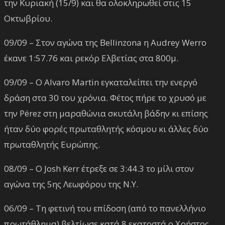
την Κυριακή (15/9) και θα ολοκληρωθεί στις 15
Οκτωβρίου.
09/09 – Στον αγώνα της Bellinzona η Audrey Werro
έκανε 1:57.76 και ρεκόρ Ελβετίας στα 800μ.
09/09 – Ο Alvaro Martin εγκαταλείπει την ενεργό
δράση στα 30 του χρόνια. Φέτος πήρε το χρυσό με
την Pérez στη μαραθώνια σκυτάλη βάδην κι επίσης
ήταν δύο φορές πρωταθλητής κόσμου κι άλλες δύο
πρωταθλητής Ευρώπης.
08/09 – O Josh Kerr έτρεξε σε 3:44.3 το μίλι στον
αγώνα της 5ης Λεωφόρου της Ν.Υ.
06/09 – Τη φετινή του επίδοση (από το πανελλήνιο
πρωτάθλημα) βελτίωσε κατά 8 εκατοστά ο Χρήστος