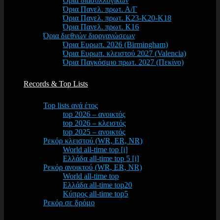
Όρια διασυλλογικών
Όρια Πανελ. πρωτ. Α/Γ
Όρια Πανελ. πρωτ. Κ23-Κ20-Κ18
Όρια Πανελ. πρωτ. Κ16
Όρια διεθνών διοργανώσεων
Όρια Ευρωπ. 2026 (Birmingham)
Όρια Ευρωπ. κλειστού 2027 (Valencia)
Όρια Παγκόσμιο πρωτ. 2027 (Πεκίνο)
Records & Top Lists
Top lists ανά έτος
top 2026 – ανοικτός
top 2026 – κλειστός
top 2025 – ανοικτός
Ρεκόρ κλειστού (WR, ER, NR)
World all-time top [i]
Ελλάδα all-time top 5 [i]
Ρεκόρ ανοικτού (WR, ER, NR)
World all-time top
Ελλάδα all-time top20
Κύπρος all-time top5
Ρεκόρ σε δρόμο