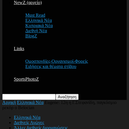
NewZ (αρχείο)
Must Read
Ελληνικά Νέα
Κυπριακά Νέα
Διεθνή Νέα
BlogZ
Links
Ομοσπονδίες-Οργανισμοί-Φορείς
Ειδήσεις και θέματα στίβου
SportsPhotoZ
Αρχική
Ελληνικά Νέα
Eugene: 12η η Γ.Στεφανίδη, παγκόσμιο
ρεκόρ ο Belocian
Ελληνικά Νέα
Διεθνείς Αγώνες
Άλλες διεθνείς διοργανώσεις