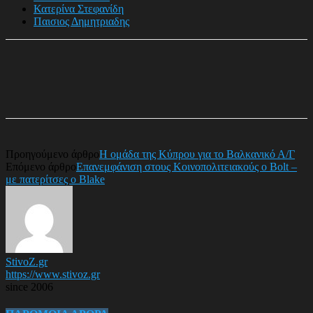
Κατερίνα Στεφανίδη
Παισιος Δημητριαδης
Προηγούμενο άρθρο
Η ομάδα της Κύπρου για το Βαλκανικό Α/Γ
Επόμενο άρθρο
Επανεμφάνιση στους Κοινοπολιτειακούς ο Bolt –
με πατερίτσες ο Blake
StivoZ.gr
https://www.stivoz.gr
since 2006