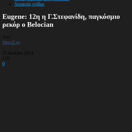
Ανοικτός στίβος
Eugene: 12η η Γ.Στεφανίδη, παγκόσμιο
ρεκόρ ο Belocian
Από
StivoZ.gr
-
25 Ιουλίου 2014
126
0