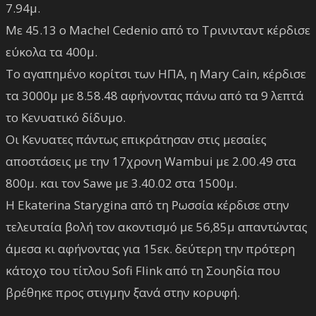
7.94μ.
Με 45.13 ο Machel Cedenio από το Τρινινταντ κέρδισε
εύκολα τα 400μ.
Το αγαπημένο κορίτσι των ΗΠΑ, η Mary Cain, κέρδισε
τα 3000μ με 8.58.48 αφήνοντας πάνω από τα 9 λεπτά
το Κενυατικό δίδυμο.
Οι Κενυατες πάντως επικράτησαν στις μεσαίες
αποστάσεις με την 17χρονη Wambui με 2.00.49 στα
800μ. και τον Sawe με 3.40.02 στα 1500μ.
Η Ekaterina Starygina από τη Ρωσσία κέρδισε στην
τελευταία βολή τον ακοντισμό με 56,85μ απαντώντας
άμεσα κι αφήνοντας για 15εκ. δεύτερη την πρότερη
κάτοχο του τίτλου Sofi Flink από τη Σουηδία που
βρέθηκε προς στιγμην ξανά στην κορυφή.