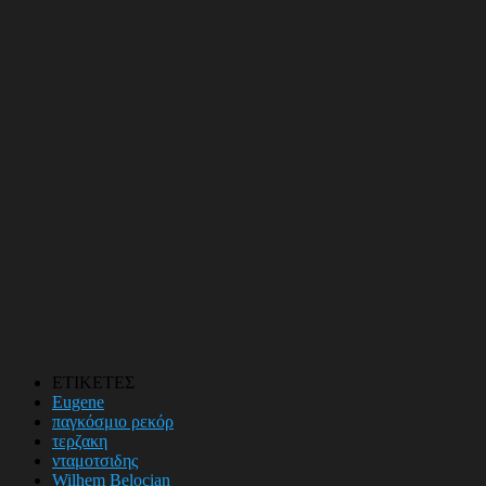
ΕΤΙΚΕΤΕΣ
Eugene
παγκόσμιο ρεκόρ
τερζακη
νταμοτσιδης
Wilhem Belocian