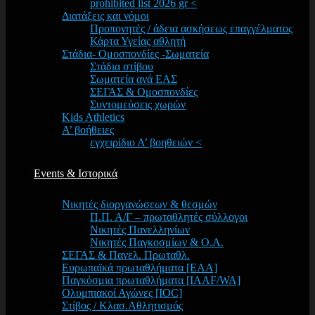
prohibited list 2026 gr <
Διατάξεις και νόμοι
Προπονητές / άδεια ασκήσεως επαγγέλματος
Κάρτα Υγείας αθλητή
Στάδια- Ομοσπονδίες -Σωματεία
Στάδια στίβου
Σωματεία ανά ΕΑΣ
ΣΕΓΑΣ & Ομοσπονδίες
Συντομεύσεις χωρών
Kids Athletics
Α’ βοήθειες
εγχειρίδιο Α’ βοηθειών <
Events & Ιστορικά
Νικητές διοργανώσεων & θεσμών
Π.Π. Α/Γ – πρωταθλητές σύλλογοι
Νικητές Πανελληνίων
Νικητές Παγκοσμίων & Ο.Α.
ΣΕΓΑΣ & Πανελ. Πρωταθλ.
Ευρωπαϊκά πρωταθλήματα [EAA]
Παγκόσμια πρωταθλήματα [IAAF/WA]
Ολυμπιακοί Αγώνες [IOC]
Στίβος / Κλασ.Αθλητισμός