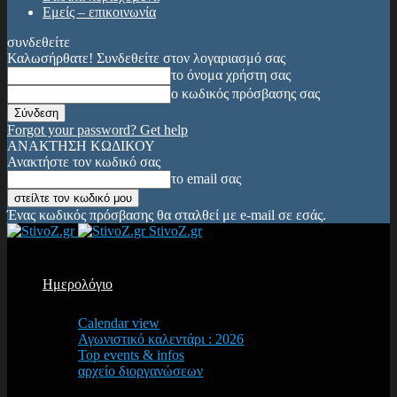
Εμείς – επικοινωνία
συνδεθείτε
Καλωσήρθατε! Συνδεθείτε στον λογαριασμό σας
το όνομα χρήστη σας
ο κωδικός πρόσβασης σας
Forgot your password? Get help
ΑΝΑΚΤΗΣΗ ΚΩΔΙΚΟΥ
Ανακτήστε τον κωδικό σας
το email σας
Ένας κωδικός πρόσβασης θα σταλθεί με e-mail σε εσάς.
StivoZ.gr
Ημερολόγιο
Calendar view
Αγωνιστικό καλεντάρι : 2026
Top events & infos
αρχείο διοργανώσεων