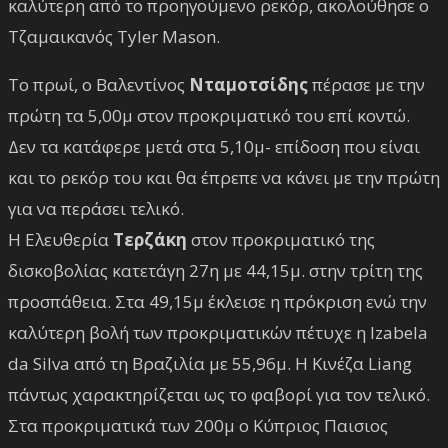
καλύτερη από το προηγούμενο ρεκόρ, ακολούθησε ο
Τζαμαικανός Tyler Mason.
Το πρωί, ο Βαλεντίνος
Νταμοτσίδης
πέρασε με την
πρώτη τα 5,00μ στον προκριματικό του επί κοντώ.
Δεν τα κατάφερε μετά στα 5,10μ- επίδοση που είναι
και το ρεκόρ του και θα έπρεπε να κάνει με την πρώτη
για να περάσει τελικό.
Η Ελευθερία
Τερζάκη
στον προκριματικό της
δισκοβολίας κατετάγη 27η με 44,15μ. στην τρίτη της
προσπάθεια. Στα 49,15μ έκλεισε η πρόκριση ενώ την
καλύτερη βολή των προκριματικών πέτυχε η Izabela
da Silva από τη Βραζιλία με 55,96μ. Η Κινέζα Liang
πάντως χαρακτηρίζεται ως το φαβορί για τον τελικό.
Στα προκριματικά των 200μ ο Κύπριος Παισιος