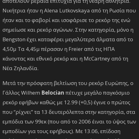
αποτελούν βέβαια επιτυχία για τη νεαρή αθλήτρια.
Νικήτρια ήταν η Alena Lutkovskaya από τη Ρωσία που
ήταν και το φαβορί και ισοφάρισε το ρεκόρ της ενώ
σημείωσε και ρεκόρ αγώνων. Στην κατηγορία, μόνο η
Bengston έχει καταφέρει μεγαλύτερα άλματα από το
4,50μ Τα 4,45μ πέρασαν η Freier από τις ΗΠΑ
κάνοντας και εθνικό ρεκόρ και η McCartney από τη
Νέα Ζηλανδία.
Μετά την πρόσφατη βελτίωση του ρεκόρ Ευρώπης, ο
Γάλλος Wilhem
Belocian
πέτυχε μεγάλο παγκόσμιο
ρεκόρ εφήβων καθώς με 12.99 (+0,5) έγινε ο πρώτος
που “ρίχνει” τα 13 δευτερόλεπτα στην κατηγορία, στα
εμπόδια των 99εκ (που από το 2006 έιναι το ύψος των
εμποδίων για τους εφήβους). Με 13.06, επίδοση