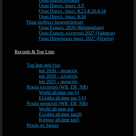
Όρια διασυλλογικών
Όρια Πανελ. πρωτ. Α/Γ
Όρια Πανελ. πρωτ. Κ23-Κ20-Κ18
Όρια Πανελ. πρωτ. Κ16
Όρια διεθνών διοργανώσεων
Όρια Ευρωπ. 2026 (Birmingham)
Όρια Ευρωπ. κλειστού 2027 (Valencia)
Όρια Παγκόσμιο πρωτ. 2027 (Πεκίνο)
Records & Top Lists
Top lists ανά έτος
top 2026 – ανοικτός
top 2026 – κλειστός
top 2025 – ανοικτός
Ρεκόρ κλειστού (WR, ER, NR)
World all-time top [i]
Ελλάδα all-time top 5 [i]
Ρεκόρ ανοικτού (WR, ER, NR)
World all-time top
Ελλάδα all-time top20
Κύπρος all-time top5
Ρεκόρ σε δρόμο