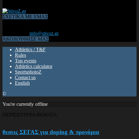
ΣΧΕΤΙΚΑ ΜΕ ΕΜΑΣ
Από το 2006, η 1η διαδικτυακή κοινότητα αθλητών & φιλάθλων
του Κλασικού Αθλητισμού! ΟΛΟΣ Ο ΣΤΙΒΟΣ ΕΙΝΑΙ ΕΔΩ
Επικοινωνία:
info@stivoz.gr
ΑΚΟΛΟΥΘΗΣΕ ΜΑΣ
Athletics / T&F
Rules
Top events
Athletics calculator
SportsphotoZ
Contact us
English
©
You're currently offline
ΠΕΡΙΣΣΟΤΕΡΑ ΘΕΜΑΤΑ
θεσεις ΣΕΓΑΣ για doping & προνόμια