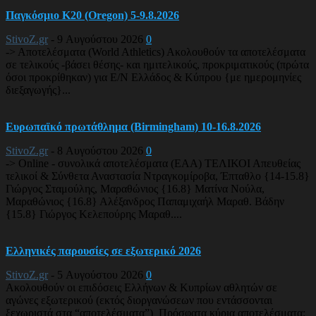
Παγκόσμιο Κ20 (Oregon) 5-9.8.2026
StivoZ.gr
-
9 Αυγούστου 2026
0
-> Αποτελέσματα (World Athletics) Ακολουθούν τα αποτελέσματα
σε τελικούς -βάσει θέσης- και ημιτελικούς, προκριματικούς (πρώτα
όσοι προκρίθηκαν) για Ε/Ν Ελλάδος & Κύπρου {με ημερομηνίες
διεξαγωγής}...
Ευρωπαϊκό πρωτάθλημα (Birmingham) 10-16.8.2026
StivoZ.gr
-
8 Αυγούστου 2026
0
-> Online - συνολικά αποτελέσματα (EAA) ΤΕΛΙΚΟΙ Απευθείας
τελικοί & Σύνθετα Αναστασία Ντραγκομίροβα, Έπταθλο {14-15.8}
Γιώργος Σταμούλης, Μαραθώνιος {16.8} Ματίνα Νούλα,
Μαραθώνιος {16.8} Αλέξανδρος Παπαμιχαήλ Μαραθ. Βάδην
{15.8} Γιώργος Κελεπούρης Μαραθ....
Ελληνικές παρουσίες σε εξωτερικό 2026
StivoZ.gr
-
5 Αυγούστου 2026
0
Ακολουθούν οι επιδόσεις Ελλήνων & Κυπρίων αθλητών σε
αγώνες εξωτερικού (εκτός διοργανώσεων που εντάσσονται
ξεχωριστά στα “αποτελέσματα”) Πρόσφατα κύρια αποτελέσματα: