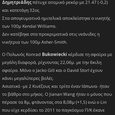
Δημητριάδης
πέτυχε ατομικό ρεκόρ με 21.47 (-0,2)
και κατετάγη 32ος.
Στα απογευματινά ημιτελικά αποκλείστηκε ο νικητής
των 100μ Kendal Williams.
Δεν κατέβηκε στα προκριματικά στις νεάνιδες η
νικήτρια των 100μ Asher-Smith.
Ο Πολωνός Konrad
Bukowiecki
κέρδισε τη σφαίρα με
μεγάλη διαφορά, ρίχνοντας 22,06μ. με την 6κιλη
σφαίρα. Μόνο ο Jacko Gill και ο David Storl έχουν
κάνει μεγαλύτερες βολές.
Ασιατικό -με 2 Κινέζους και τρίτο έναν Ιάπωνα- ήταν
το βάθρο στο μήκος. Ο Jianan Wang ήταν ο μόνος που
πέρασε τα 8μ, φτάνοντας στα 8,08μ (+1,5) ενώ ο Lin
που είχε κερδίσει το 2011 το παγκόσμιο Π/Κ έκανε