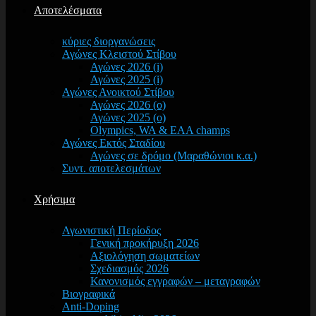
Αποτελέσματα
κύριες διοργανώσεις
Αγώνες Κλειστού Στίβου
Αγώνες 2026 (i)
Αγώνες 2025 (i)
Αγώνες Ανοικτού Στίβου
Αγώνες 2026 (o)
Αγώνες 2025 (o)
Olympics, WA & EAA champs
Αγώνες Εκτός Σταδίου
Αγώνες σε δρόμο (Μαραθώνιοι κ.α.)
Συντ. αποτελεσμάτων
Χρήσιμα
Αγωνιστική Περίοδος
Γενική προκήρυξη 2026
Αξιολόγηση σωματείων
Σχεδιασμός 2026
Κανονισμός εγγραφών – μεταγραφών
Βιογραφικά
Anti-Doping