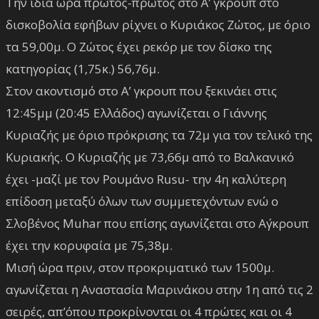
Την ίδια ώρα πρώτος-πρώτος στο Α’ γκρουπ στο
δισκοβολία εφήβων ρίχνει ο Κυριάκος Ζώτος, με όριο
τα 59,00μ. Ο Ζώτος έχει ρεκόρ με τον δίσκο της
κατηγορίας (1,75κ.) 56,76μ.
Στον ακοντισμό στο Α’ γκρουπ που ξεκινάει στις
12:45μμ (20:45 Ελλάδος) αγωνίζεται ο Γιάννης
Κυριαζής με όριο πρόκρισης τα 72μ για τον τελικό της
Κυριακής. Ο Κυριαζής με 73,66μ από το Βαλκανικό
έχει -μαζί με τον Ρουμάνο Rusu- την 4η καλύτερη
επίδοση μεταξύ όλων των συμμετεχόντων ενώ ο
Σλοβένος Muhar που επίσης αγωνίζεται στο Α΄γκρουπ
έχει την κορυφαία με 75,38μ.
Μισή ώρα πριν, στον προκριματικό των 1500μ.
αγωνίζεται η Αναστασία Μαρινάκου στην 1η από τις 2
σειρές, απ’όπου προκρίνονται οι 4 πρώτες και οι 4