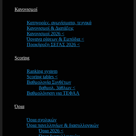
Κανονισμοί
Κατηγορίες, αγωνίσματα, τεχνικά
Κανονισμοί & Διατάξεις
Κανονισμοί 2026 <
Όργανα ρίψεων & Εμπόδια <
Προκήρυξη ΣΕΓΑΣ 2026 <
Scoring
Ranking system
Scoring tables <
Βαθμολογία Συνθέτων
βαθμολ. 3άθλων <
Βαθμολόγηση για ΤΕΦΑΑ
Όρια
Όρια σχολικών
Όρια πανελληνίων & διασυλλογικών
Όρια 2026 <