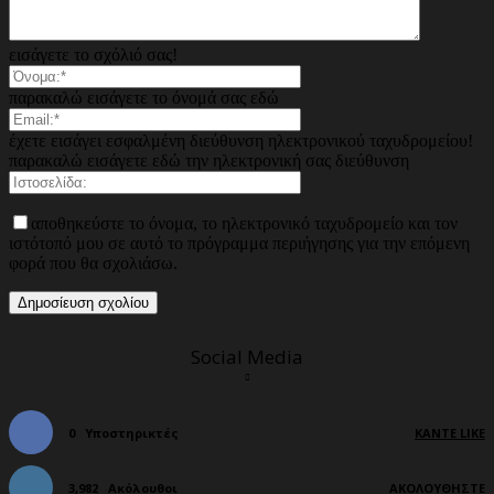
εισάγετε το σχόλιό σας!
παρακαλώ εισάγετε το όνομά σας εδώ
έχετε εισάγει εσφαλμένη διεύθυνση ηλεκτρονικού ταχυδρομείου!
παρακαλώ εισάγετε εδώ την ηλεκτρονική σας διεύθυνση
αποθηκεύστε το όνομα, το ηλεκτρονικό ταχυδρομείο και τον
ιστότοπό μου σε αυτό το πρόγραμμα περιήγησης για την επόμενη
φορά που θα σχολιάσω.
Social Media
0
Υποστηρικτές
ΚΆΝΤΕ LIKE
3,982
Ακόλουθοι
ΑΚΟΛΟΥΘΉΣΤΕ