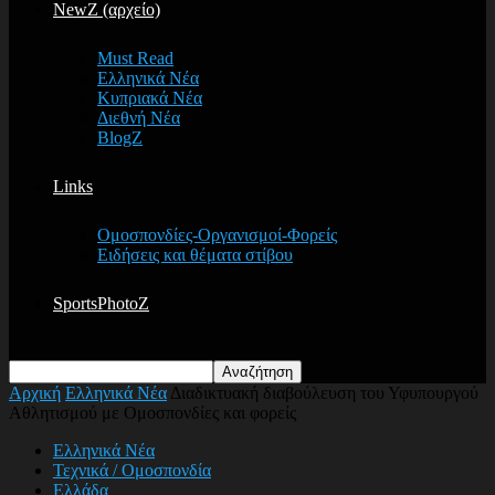
NewZ (αρχείο)
Must Read
Ελληνικά Νέα
Κυπριακά Νέα
Διεθνή Νέα
BlogZ
Links
Ομοσπονδίες-Οργανισμοί-Φορείς
Ειδήσεις και θέματα στίβου
SportsPhotoZ
Αρχική
Ελληνικά Νέα
Διαδικτυακή διαβούλευση του Υφυπουργού
Αθλητισμού με Ομοσπονδίες και φορείς
Ελληνικά Νέα
Τεχνικά / Ομοσπονδία
Ελλάδα