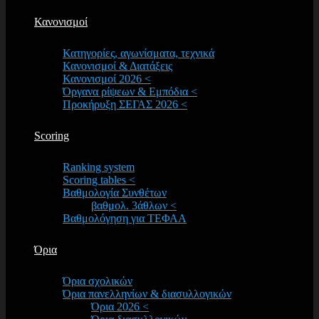
Κανονισμοί
Κατηγορίες, αγωνίσματα, τεχνικά
Κανονισμοί & Διατάξεις
Κανονισμοί 2026 <
Όργανα ρίψεων & Εμπόδια <
Προκήρυξη ΣΕΓΑΣ 2026 <
Scoring
Ranking system
Scoring tables <
Βαθμολογία Συνθέτων
βαθμολ. 3άθλων <
Βαθμολόγηση για ΤΕΦΑΑ
Όρια
Όρια σχολικών
Όρια πανελληνίων & διασυλλογικών
Όρια 2026 <