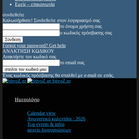
Εμείς – επικοινωνία
συνδεθείτε
Καλωσήρθατε! Συνδεθείτε στον λογαριασμό σας
το όνομα χρήστη σας
ο κωδικός πρόσβασης σας
Forgot your password? Get help
ΑΝΑΚΤΗΣΗ ΚΩΔΙΚΟΥ
Ανακτήστε τον κωδικό σας
το email σας
Ένας κωδικός πρόσβασης θα σταλθεί με e-mail σε εσάς.
StivoZ.gr
Ημερολόγιο
Calendar view
Αγωνιστικό καλεντάρι : 2026
Top events & infos
αρχείο διοργανώσεων