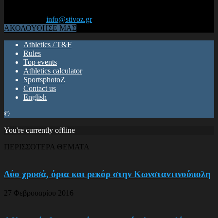
Από το 2006, η 1η διαδικτυακή κοινότητα αθλητών & φιλάθλων
του Κλασικού Αθλητισμού! ΟΛΟΣ Ο ΣΤΙΒΟΣ ΕΙΝΑΙ ΕΔΩ
Επικοινωνία:
info@stivoz.gr
ΑΚΟΛΟΥΘΗΣΕ ΜΑΣ
Athletics / T&F
Rules
Top events
Athletics calculator
SportsphotoZ
Contact us
English
©
You're currently offline
ΠΕΡΙΣΣΟΤΕΡΑ ΘΕΜΑΤΑ
Δύο χρυσά, όρια και ρεκόρ στην Κωνσταντινούπολη
27 Φεβρουαρίου 2016