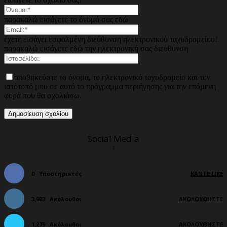
παρακαλώ εισάγετε το όνομά σας εδώ
έχετε εισάγει εσφαλμένη διεύθυνση ηλεκτρονικού ταχυδρομείου!
παρακαλώ εισάγετε εδώ την ηλεκτρονική σας διεύθυνση
αποθηκεύστε το όνομα, το ηλεκτρονικό ταχυδρομείο και τον
ιστότοπό μου σε αυτό το πρόγραμμα περιήγησης για την επόμενη
φορά που θα σχολιάσω.
Social Media
0
Υποστηρικτές
ΚΆΝΤΕ LIKE
3,983
Ακόλουθοι
ΑΚΟΛΟΥΘΉΣΤΕ
1,279
Ακόλουθοι
ΑΚΟΛΟΥΘΉΣΤΕ