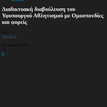
Διαδικτυακή διαβούλευση του
Υφυπουργού Αθλητισμού με Ομοσπονδίες
και φορείς
Από
StivoZ.gr
-
19 Απριλίου 2021
79
0