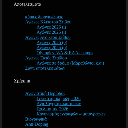
Αποτελέσματα
κύριες διοργανώσεις
Αγώνες Κλειστού Στίβου
Αγώνες 2026 (i)
Αγώνες 2025 (i)
Αγώνες Ανοικτού Στίβου
Αγώνες 2026 (o)
Αγώνες 2025 (o)
Olympics, WA & EAA champs
Αγώνες Εκτός Σταδίου
Αγώνες σε δρόμο (Μαραθώνιοι κ.α.)
Συντ. αποτελεσμάτων
Χρήσιμα
Αγωνιστική Περίοδος
Γενική προκήρυξη 2026
Αξιολόγηση σωματείων
Σχεδιασμός 2026
Κανονισμός εγγραφών – μεταγραφών
Βιογραφικά
Anti-Doping