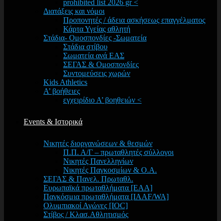
prohibited list 2026 gr <
Διατάξεις και νόμοι
Προπονητές / άδεια ασκήσεως επαγγέλματος
Κάρτα Υγείας αθλητή
Στάδια- Ομοσπονδίες -Σωματεία
Στάδια στίβου
Σωματεία ανά ΕΑΣ
ΣΕΓΑΣ & Ομοσπονδίες
Συντομεύσεις χωρών
Kids Athletics
Α’ βοήθειες
εγχειρίδιο Α’ βοηθειών <
Events & Ιστορικά
Νικητές διοργανώσεων & θεσμών
Π.Π. Α/Γ – πρωταθλητές σύλλογοι
Νικητές Πανελληνίων
Νικητές Παγκοσμίων & Ο.Α.
ΣΕΓΑΣ & Πανελ. Πρωταθλ.
Ευρωπαϊκά πρωταθλήματα [EAA]
Παγκόσμια πρωταθλήματα [IAAF/WA]
Ολυμπιακοί Αγώνες [IOC]
Στίβος / Κλασ.Αθλητισμός