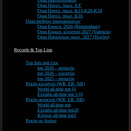
Όρια διασυλλογικών
Όρια Πανελ. πρωτ. Α/Γ
Όρια Πανελ. πρωτ. Κ23-Κ20-Κ18
Όρια Πανελ. πρωτ. Κ16
Όρια διεθνών διοργανώσεων
Όρια Ευρωπ. 2026 (Birmingham)
Όρια Ευρωπ. κλειστού 2027 (Valencia)
Όρια Παγκόσμιο πρωτ. 2027 (Πεκίνο)
Records & Top Lists
Top lists ανά έτος
top 2026 – ανοικτός
top 2026 – κλειστός
top 2025 – ανοικτός
Ρεκόρ κλειστού (WR, ER, NR)
World all-time top [i]
Ελλάδα all-time top 5 [i]
Ρεκόρ ανοικτού (WR, ER, NR)
World all-time top
Ελλάδα all-time top20
Κύπρος all-time top5
Ρεκόρ σε δρόμο