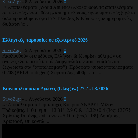
StivoZ.gr
-
8 Αυγούστου 2026
0
-> Αποτελέσματα (World Athletics) Ακολουθούν τα αποτελέσματα
σε τελικούς -βάσει θέσης- και ημιτελικούς, προκριματικούς (πρώτα
όσοι προκρίθηκαν) για Ε/Ν Ελλάδος & Κύπρου {με ημερομηνίες
διεξαγωγής}...
Ελληνικές παρουσίες σε εξωτερικό 2026
StivoZ.gr
-
5 Αυγούστου 2026
0
Ακολουθούν οι επιδόσεις Ελλήνων & Κυπρίων αθλητών σε
αγώνες εξωτερικού (εκτός διοργανώσεων που εντάσσονται
ξεχωριστά στα “αποτελέσματα”) Πρόσφατα κύρια αποτελέσματα:
01/08 (BEL/Oordegem) Χαρατσίδης, 400μ. εμπ. -...
Κοινοπολιτειακοί Αγώνες (Glasgow) 27.7 -1.8.2026
StivoZ.gr
-
1 Αυγούστου 2026
0
-> Αποτελέσματα Συμμετοχές Κύπρου ΑΝΔΡΕΣ Μίλαν
Τράικοβιτς, 110μ. εμπ. - 13.31/+2,9 Q & 13.32/+0,4 (3ος) {27/7}
Χρίστος Ταμάνης, επί κοντώ - 5,10μ. (9ος) {1/8} Δημήτρης
Χριστοφή, επί κοντώ -...