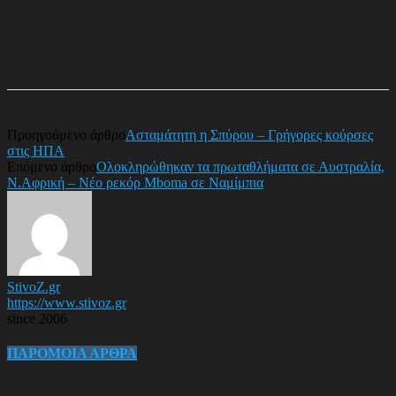
Προηγούμενο άρθρο
Ασταμάτητη η Σπύρου – Γρήγορες κούρσες
στις ΗΠΑ
Επόμενο άρθρο
Ολοκληρώθηκαν τα πρωταθλήματα σε Αυστραλία,
Ν.Αφρική – Νέο ρεκόρ Mboma σε Ναμίμπια
StivoZ.gr
https://www.stivoz.gr
since 2006
ΠΑΡΟΜΟΙΑ ΑΡΘΡΑ