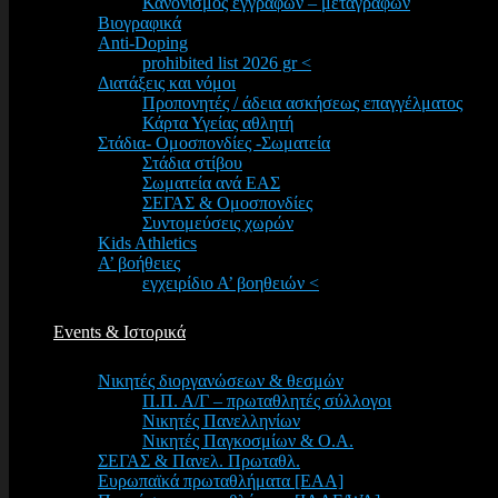
Κανονισμός εγγραφών – μεταγραφών
Βιογραφικά
Anti-Doping
prohibited list 2026 gr <
Διατάξεις και νόμοι
Προπονητές / άδεια ασκήσεως επαγγέλματος
Κάρτα Υγείας αθλητή
Στάδια- Ομοσπονδίες -Σωματεία
Στάδια στίβου
Σωματεία ανά ΕΑΣ
ΣΕΓΑΣ & Ομοσπονδίες
Συντομεύσεις χωρών
Kids Athletics
Α’ βοήθειες
εγχειρίδιο Α’ βοηθειών <
Events & Ιστορικά
Νικητές διοργανώσεων & θεσμών
Π.Π. Α/Γ – πρωταθλητές σύλλογοι
Νικητές Πανελληνίων
Νικητές Παγκοσμίων & Ο.Α.
ΣΕΓΑΣ & Πανελ. Πρωταθλ.
Ευρωπαϊκά πρωταθλήματα [EAA]