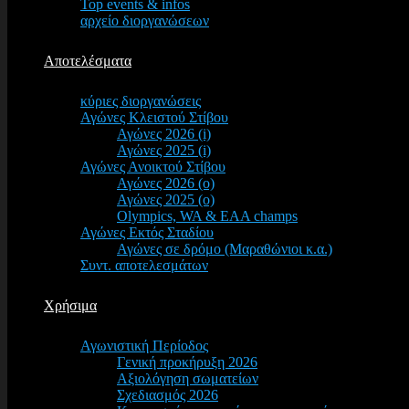
Top events & infos
αρχείο διοργανώσεων
Αποτελέσματα
κύριες διοργανώσεις
Αγώνες Κλειστού Στίβου
Αγώνες 2026 (i)
Αγώνες 2025 (i)
Αγώνες Ανοικτού Στίβου
Αγώνες 2026 (o)
Αγώνες 2025 (o)
Olympics, WA & EAA champs
Αγώνες Εκτός Σταδίου
Αγώνες σε δρόμο (Μαραθώνιοι κ.α.)
Συντ. αποτελεσμάτων
Χρήσιμα
Αγωνιστική Περίοδος
Γενική προκήρυξη 2026
Αξιολόγηση σωματείων
Σχεδιασμός 2026