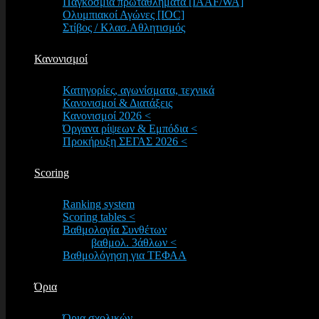
Παγκόσμια πρωταθλήματα [IAAF/WA]
Ολυμπιακοί Αγώνες [IOC]
Στίβος / Κλασ.Αθλητισμός
Κανονισμοί
Κατηγορίες, αγωνίσματα, τεχνικά
Κανονισμοί & Διατάξεις
Κανονισμοί 2026 <
Όργανα ρίψεων & Εμπόδια <
Προκήρυξη ΣΕΓΑΣ 2026 <
Scoring
Ranking system
Scoring tables <
Βαθμολογία Συνθέτων
βαθμολ. 3άθλων <
Βαθμολόγηση για ΤΕΦΑΑ
Όρια
Όρια σχολικών