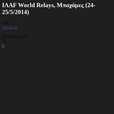
IAAF World Relays, Μπαχάμες (24-
25/5/2014)
Από
StivoZ.gr
-
26 Μαΐου 2014
75
0