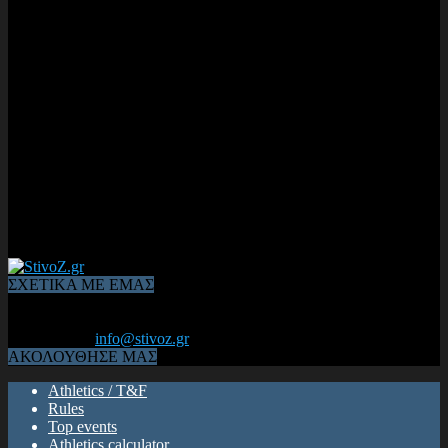
ΣΧΕΤΙΚΑ ΜΕ ΕΜΑΣ
Από το 2006, η 1η διαδικτυακή κοινότητα αθλητών & φιλάθλων
του Κλασικού Αθλητισμού! ΟΛΟΣ Ο ΣΤΙΒΟΣ ΕΙΝΑΙ ΕΔΩ
Επικοινωνία:
info@stivoz.gr
ΑΚΟΛΟΥΘΗΣΕ ΜΑΣ
Athletics / T&F
Rules
Top events
Athletics calculator