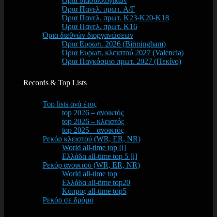
Όρια διασυλλογικών
Όρια Πανελ. πρωτ. Α/Γ
Όρια Πανελ. πρωτ. Κ23-Κ20-Κ18
Όρια Πανελ. πρωτ. Κ16
Όρια διεθνών διοργανώσεων
Όρια Ευρωπ. 2026 (Birmingham)
Όρια Ευρωπ. κλειστού 2027 (Valencia)
Όρια Παγκόσμιο πρωτ. 2027 (Πεκίνο)
Records & Top Lists
Top lists ανά έτος
top 2026 – ανοικτός
top 2026 – κλειστός
top 2025 – ανοικτός
Ρεκόρ κλειστού (WR, ER, NR)
World all-time top [i]
Ελλάδα all-time top 5 [i]
Ρεκόρ ανοικτού (WR, ER, NR)
World all-time top
Ελλάδα all-time top20
Κύπρος all-time top5
Ρεκόρ σε δρόμο