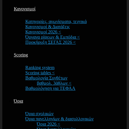
Κανονισμοί
Κατηγορίες, αγωνίσματα, τεχνικά
Κανονισμοί & Διατάξεις
Κανονισμοί 2026 <
Όργανα ρίψεων & Εμπόδια <
Προκήρυξη ΣΕΓΑΣ 2026 <
Scoring
Ranking system
Scoring tables <
Βαθμολογία Συνθέτων
βαθμολ. 3άθλων <
Βαθμολόγηση για ΤΕΦΑΑ
Όρια
Όρια σχολικών
Όρια πανελληνίων & διασυλλογικών
Όρια 2026 <