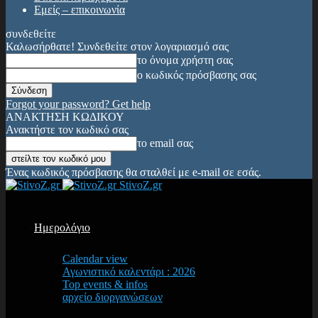
Εμείς – επικοινωνία
συνδεθείτε
Καλωσήρθατε! Συνδεθείτε στον λογαριασμό σας
το όνομα χρήστη σας
ο κωδικός πρόσβασης σας
Forgot your password? Get help
ΑΝΑΚΤΗΣΗ ΚΩΔΙΚΟΥ
Ανακτήστε τον κωδικό σας
το email σας
Ένας κωδικός πρόσβασης θα σταλθεί με e-mail σε εσάς.
StivoZ.gr
Ημερολόγιο
Calendar view
Αγωνιστικό καλεντάρι : 2026
Top events & infos
αρχείο διοργανώσεων