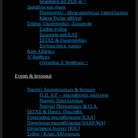
prohibited list 2026 gr <
Διατάξεις και νόμοι
Προπονητές / άδεια ασκήσεως επαγγέλματος
Κάρτα Υγείας αθλητή
Στάδια- Ομοσπονδίες -Σωματεία
Στάδια στίβου
Σωματεία ανά ΕΑΣ
ΣΕΓΑΣ & Ομοσπονδίες
Συντομεύσεις χωρών
Kids Athletics
Α’ βοήθειες
εγχειρίδιο Α’ βοηθειών <
Events & Ιστορικά
Νικητές διοργανώσεων & θεσμών
Π.Π. Α/Γ – πρωταθλητές σύλλογοι
Νικητές Πανελληνίων
Νικητές Παγκοσμίων & Ο.Α.
ΣΕΓΑΣ & Πανελ. Πρωταθλ.
Ευρωπαϊκά πρωταθλήματα [EAA]
Παγκόσμια πρωταθλήματα [IAAF/WA]
Ολυμπιακοί Αγώνες [IOC]
Στίβος / Κλασ.Αθλητισμός