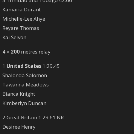
3 Trinidad and Tobago 42.66
Kamaria Durant
Michelle-Lee Ahye
Reyare Thomas
Kai Selvon
4 ×
200
metres relay
1
United States
1:29.45
Shalonda Solomon
Tawanna Meadows
Bianca Knight
Kimberlyn Duncan
2 Great Britain 1:29.61 NR
Desiree Henry