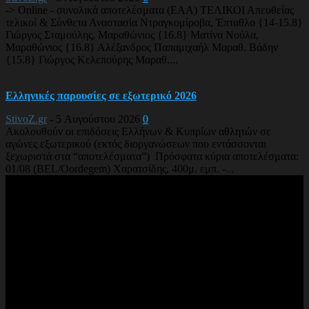
-> Online - συνολικά αποτελέσματα (EAA) ΤΕΛΙΚΟΙ Απευθείας
τελικοί & Σύνθετα Αναστασία Ντραγκομίροβα, Έπταθλο {14-15.8}
Γιώργος Σταμούλης, Μαραθώνιος {16.8} Ματίνα Νούλα,
Μαραθώνιος {16.8} Αλέξανδρος Παπαμιχαήλ Μαραθ. Βάδην
{15.8} Γιώργος Κελεπούρης Μαραθ....
Ελληνικές παρουσίες σε εξωτερικό 2026
StivoZ.gr
-
5 Αυγούστου 2026
0
Ακολουθούν οι επιδόσεις Ελλήνων & Κυπρίων αθλητών σε
αγώνες εξωτερικού (εκτός διοργανώσεων που εντάσσονται
ξεχωριστά στα “αποτελέσματα”) Πρόσφατα κύρια αποτελέσματα:
01/08 (BEL/Oordegem) Χαρατσίδης, 400μ. εμπ. -...