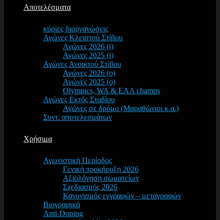
Αποτελέσματα
κύριες διοργανώσεις
Αγώνες Κλειστού Στίβου
Αγώνες 2026 (i)
Αγώνες 2025 (i)
Αγώνες Ανοικτού Στίβου
Αγώνες 2026 (o)
Αγώνες 2025 (o)
Olympics, WA & EAA champs
Αγώνες Εκτός Σταδίου
Αγώνες σε δρόμο (Μαραθώνιοι κ.α.)
Συντ. αποτελεσμάτων
Χρήσιμα
Αγωνιστική Περίοδος
Γενική προκήρυξη 2026
Αξιολόγηση σωματείων
Σχεδιασμός 2026
Κανονισμός εγγραφών – μεταγραφών
Βιογραφικά
Anti-Doping