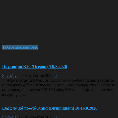
Τελευταίες ειδήσεις
Παγκόσμιο Κ20 (Oregon) 5-9.8.2026
StivoZ.gr
-
8 Αυγούστου 2026
0
-> Αποτελέσματα (World Athletics) Ακολουθούν τα αποτελέσματα
σε τελικούς -βάσει θέσης- και ημιτελικούς, προκριματικούς (πρώτα
όσοι προκρίθηκαν) για Ε/Ν Ελλάδος & Κύπρου {με ημερομηνίες
διεξαγωγής}...
Ευρωπαϊκό πρωτάθλημα (Birmingham) 10-16.8.2026
StivoZ.gr
-
8 Αυγούστου 2026
0