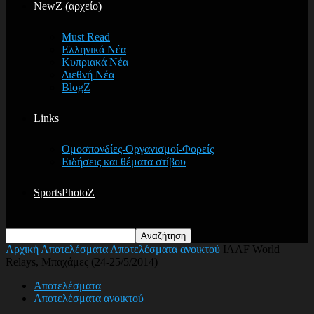
NewZ (αρχείο)
Must Read
Ελληνικά Νέα
Κυπριακά Νέα
Διεθνή Νέα
BlogZ
Links
Ομοσπονδίες-Οργανισμοί-Φορείς
Ειδήσεις και θέματα στίβου
SportsPhotoZ
Αρχική
Αποτελέσματα
Αποτελέσματα ανοικτού
IAAF World
Relays, Μπαχάμες (24-25/5/2014)
Αποτελέσματα
Αποτελέσματα ανοικτού