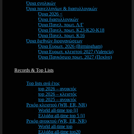
Όρια σχολικών
Όρια πανελληνίων & διασυλλογικών
Όρια 2026 <
Όρια διασυλλογικών
Όρια Πανελ. πρωτ. Α/Γ
Όρια Πανελ. πρωτ. Κ23-Κ20-Κ18
Όρια Πανελ. πρωτ. Κ16
Όρια διεθνών διοργανώσεων
Όρια Ευρωπ. 2026 (Birmingham)
Όρια Ευρωπ. κλειστού 2027 (Valencia)
Όρια Παγκόσμιο πρωτ. 2027 (Πεκίνο)
Records & Top Lists
Top lists ανά έτος
top 2026 – ανοικτός
top 2026 – κλειστός
top 2025 – ανοικτός
Ρεκόρ κλειστού (WR, ER, NR)
World all-time top [i]
Ελλάδα all-time top 5 [i]
Ρεκόρ ανοικτού (WR, ER, NR)
World all-time top
Ελλάδα all-time top20