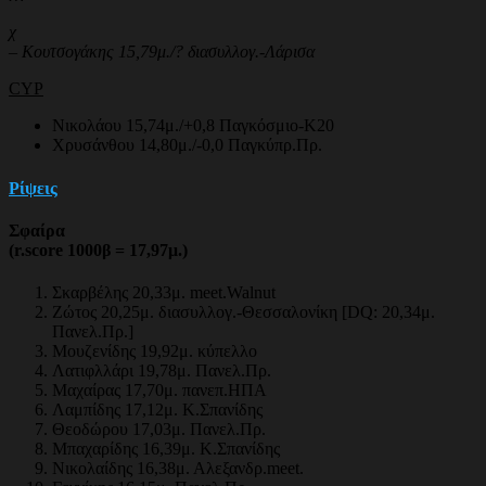
χ
– Κουτσογάκης 15,79μ./? διασυλλογ.-Λάρισα
CYP
Νικολάου 15,74μ./+0,8 Παγκόσμιο-Κ20
Χρυσάνθου 14,80μ./-0,0 Παγκύπρ.Πρ.
Ρίψεις
Σφαίρα
(r.score 1000β = 17,97μ.)
Σκαρβέλης 20,33μ. meet.Walnut
Ζώτος 20,25μ. διασυλλογ.-Θεσσαλονίκη [DQ: 20,34μ.
Πανελ.Πρ.]
Μουζενίδης 19,92μ. κύπελλο
Λατιφλλάρι 19,78μ. Πανελ.Πρ.
Μαχαίρας 17,70μ. πανεπ.ΗΠΑ
Λαμπίδης 17,12μ. Κ.Σπανίδης
Θεοδώρου 17,03μ. Πανελ.Πρ.
Μπαχαρίδης 16,39μ. Κ.Σπανίδης
Νικολαίδης 16,38μ. Αλεξανδρ.meet.