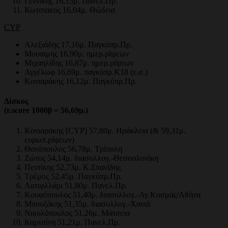
Γεννίκης 16,15μ. Πανελ.Πρ.
Κωτσιακος 16,04μ. Θώδεια
CYP
Αλεξιάδης 17,16μ. Παγκύπρ.Πρ.
Μουαιμης 16,90μ. ημερ.ρίψεων
Μιχαηλίδης 16,87μ. ημερ.ρίψεων
Αγγέλωφ 16,69μ. παγκύπρ.Κ18 (ε.σ.)
Κονιαράκης 16,12μ. Παγκύπρ.Πρ.
Δίσκος
(r.score 1000β = 56,69μ.)
Κονιαράκης [CYP] 57,80μ. Ηράκλεια (& 59,31μ.
ευρωπ.ρίψεων)
Θανόπουλος 56,78μ. Τρίπολη
Ζώτος 54,14μ. διασυλλογ.-Θεσσαλονίκη
Πεντίκης 52,73μ. Κ.Σπανίδης
Τρέμος 52,45μ. Παγκύπρ.Πρ.
Λατιφλλάρι 51,80μ. Πανελ.Πρ.
Κουφόπουλος 51,40μ. διασυλλογ.-Αγ.Κοσμάς/Αθήνα
Μπουζάκης 51,35μ. διασυλλογ.-Χανιά
Νικολόπουλος 51,26μ. Μάτσεια
Καρτσίνη 51,21μ. Πανελ.Πρ.