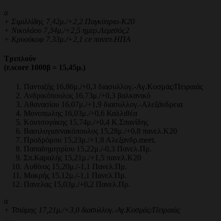
α
+ Σιμιλλίδης 7,42μ./+2,2 Παγκύπριο-Κ20
+ Νικολάου 7,34μ./+2,5 ημερ.Λεμεσός2
+ Κρυούκοφ 7.33μ./+2,1 ce πανεπ.ΗΠΑ
Τριπλούν
(r.score 1000β = 15,45μ.)
Πανταζής 16,86μ./+0,3 διασυλλογ.-Αγ.Κοσμάς/Πειραιάς
Ανδρικόπουλος 16,73μ./+0,3 βαλκανικό
Αθανασίου 16,07μ./+1,9 διασυλλογ.-Αλεξάνδρεια
Μονοπωλης 16,03μ./+0,6 Καλλιθέα
Κουτσογάκης 15,74μ./+0,4 Κ.Σπανίδης
Βασιλογιαννακόπουλος 15,28μ./+0,8 πανελ.Κ20
Προδρόμου 15,23μ./+1,8 Αλεξανδρ.meet.
Παπαδημητρίου 15,22μ./-0,3 Πανελ.Πρ.
Σπ.Καραλής 15,21μ./+1,5 πανελ.Κ20
Αυθίνος 15,20μ./-1,1 Πανελ.Πρ.
Μακρής 15,12μ./-1,1 Πανελ.Πρ.
Πανελας 15,03μ./+0,2 Πανελ.Πρ.
α
+ Τσιάμης 17,21μ./+3,0 διασυλλογ.-Αγ.Κοσμάς/Πειραιάς
…