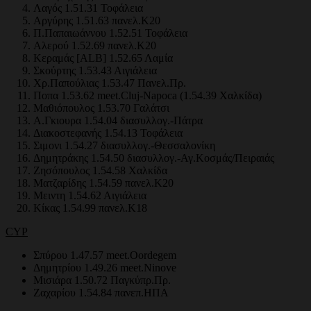
Λαγός 1.51.31 Τοφάλεια
Αργύρης 1.51.63 πανελ.Κ20
Π.Παπαιωάννου 1.52.51 Τοφάλεια
Αλερού 1.52.69 πανελ.Κ20
Κεραμάς [ALB] 1.52.65 Λαμία
Σκούρτης 1.53.43 Αιγιάλεια
Χρ.Παπούλιας 1.53.47 Πανελ.Πρ.
Ποπα 1.53.62 meet.Cluj-Napoca (1.54.39 Χαλκίδα)
Μαθιόπουλος 1.53.70 Γαλάτσι
Α.Γκιουρα 1.54.04 διασυλλογ.-Πάτρα
Διακοστεφανής 1.54.13 Τοφάλεια
Σιμονι 1.54.27 διασυλλογ.-Θεσσαλονίκη
Δημητράκης 1.54.50 διασυλλογ.-Αγ.Κοσμάς/Πειραιάς
Ζησόπουλος 1.54.58 Χαλκίδα
Ματζαρίδης 1.54.59 πανελ.Κ20
Μειντη 1.54.62 Αιγιάλεια
Κίκας 1.54.99 πανελ.Κ18
CYP
Σπύρου 1.47.57 meet.Oordegem
Δημητρίου 1.49.26 meet.Ninove
Μισιάρα 1.50.72 Παγκύπρ.Πρ.
Ζαχαρίου 1.54.84 πανεπ.ΗΠΑ