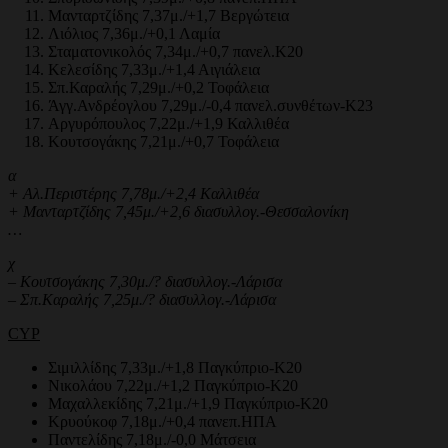
Μανταρτζίδης 7,37μ./+1,7 Βεργώτεια
Λιόλιος 7,36μ./+0,1 Λαμία
Σταματονικολός 7,34μ./+0,7 πανελ.Κ20
Κελεσίδης 7,33μ./+1,4 Αιγιάλεια
Σπ.Καραλής 7,29μ./+0,2 Τοφάλεια
Άγγ.Ανδρέογλου 7,29μ./-0,4 πανελ.συνθέτων-Κ23
Αργυρόπουλος 7,22μ./+1,9 Καλλιθέα
Κουτσογάκης 7,21μ./+0,7 Τοφάλεια
α
+ Αλ.Περιστέρης 7,78μ./+2,4 Καλλιθέα
+ Μανταρτζίδης 7,45μ./+2,6 διασυλλογ.-Θεσσαλονίκη
…
χ
– Κουτσογάκης 7,30μ./? διασυλλογ.-Λάρισα
– Σπ.Καραλής 7,25μ./? διασυλλογ.-Λάρισα
CYP
Σιμιλλίδης 7,33μ./+1,8 Παγκύπριο-Κ20
Νικολάου 7,22μ./+1,2 Παγκύπριο-Κ20
Μαχαλλεκίδης 7,21μ./+1,9 Παγκύπριο-Κ20
Κρυούκοφ 7,18μ./+0,4 πανεπ.ΗΠΑ
Παντελίδης 7,18μ./-0,0 Μάτσεια