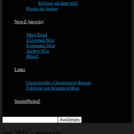
Κύπρος all-time top5
Ρεκόρ σε δρόμο
NewZ (αρχείο)
Must Read
Ελληνικά Νέα
Κυπριακά Νέα
Διεθνή Νέα
BlogZ
Links
Ομοσπονδίες-Οργανισμοί-Φορείς
Ειδήσεις και θέματα στίβου
SportsPhotoZ
top 2021 – ανοικτός