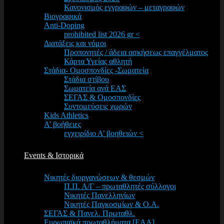
Κανονισμός εγγραφών – μεταγραφών
Βιογραφικά
Anti-Doping
prohibited list 2026 gr <
Διατάξεις και νόμοι
Προπονητές / άδεια ασκήσεως επαγγέλματος
Κάρτα Υγείας αθλητή
Στάδια- Ομοσπονδίες -Σωματεία
Στάδια στίβου
Σωματεία ανά ΕΑΣ
ΣΕΓΑΣ & Ομοσπονδίες
Συντομεύσεις χωρών
Kids Athletics
Α’ βοήθειες
εγχειρίδιο Α’ βοηθειών <
Events & Ιστορικά
Νικητές διοργανώσεων & θεσμών
Π.Π. Α/Γ – πρωταθλητές σύλλογοι
Νικητές Πανελληνίων
Νικητές Παγκοσμίων & Ο.Α.
ΣΕΓΑΣ & Πανελ. Πρωταθλ.
Ευρωπαϊκά πρωταθλήματα [EAA]