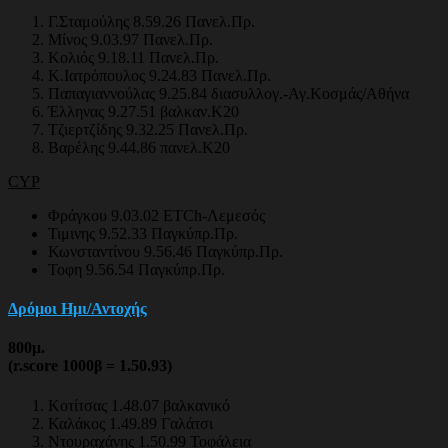
Γ.Σταμούλης 8.59.26 Πανελ.Πρ.
Μίνος 9.03.97 Πανελ.Πρ.
Κολιός 9.18.11 Πανελ.Πρ.
Κ.Ιατρόπουλος 9.24.83 Πανελ.Πρ.
Παπαγιαννούλας 9.25.84 διασυλλογ.-Αγ.Κοσμάς/Αθήνα
Έλληνας 9.27.51 βαλκαν.Κ20
Τζιερτζίδης 9.32.25 Πανελ.Πρ.
Βαρέλης 9.44.86 πανελ.Κ20
CYP
Φράγκου 9.03.02 ETCh-Λεμεσός
Τιμινης 9.52.33 Παγκύπρ.Πρ.
Κωνσταντίνου 9.56.46 Παγκύπρ.Πρ.
Τοφη 9.56.54 Παγκύπρ.Πρ.
Δρόμοι Ημι/Αντοχής
800
μ.
(r.score 1000β = 1.50.93)
Κοτίτσας 1.48.07 βαλκανικό
Καλάκος 1.49.89 Γαλάτσι
Ντουραχάνης 1.50.99 Τοφάλεια