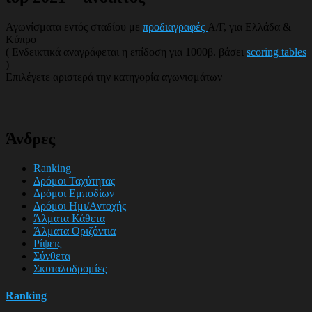
Αγωνίσματα εντός σταδίου με
προδιαγραφές
Α/Γ, για Ελλάδα &
Κύπρο
( Ενδεικτικά αναγράφεται η επίδοση για 1000β. βάσει
scoring tables
)
Επιλέγετε αριστερά την κατηγορία αγωνισμάτων
Άνδρες
Ranking
Δρόμοι Ταχύτητας
Δρόμοι Εμποδίων
Δρόμοι Ημι/Αντοχής
Άλματα Κάθετα
Άλματα Οριζόντια
Ρίψεις
Σύνθετα
Σκυταλοδρομίες
Ranking