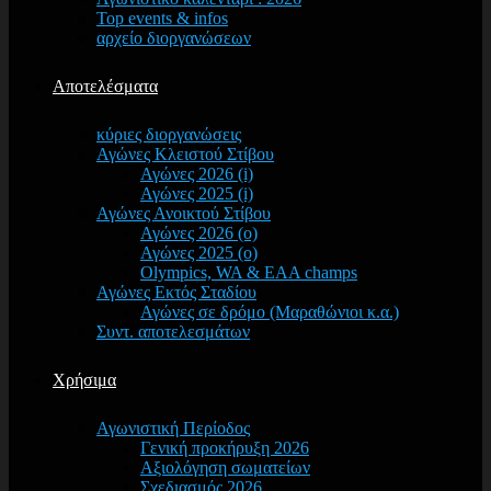
Top events & infos
αρχείο διοργανώσεων
Αποτελέσματα
κύριες διοργανώσεις
Αγώνες Κλειστού Στίβου
Αγώνες 2026 (i)
Αγώνες 2025 (i)
Αγώνες Ανοικτού Στίβου
Αγώνες 2026 (o)
Αγώνες 2025 (o)
Olympics, WA & EAA champs
Αγώνες Εκτός Σταδίου
Αγώνες σε δρόμο (Μαραθώνιοι κ.α.)
Συντ. αποτελεσμάτων
Χρήσιμα
Αγωνιστική Περίοδος
Γενική προκήρυξη 2026
Αξιολόγηση σωματείων
Σχεδιασμός 2026