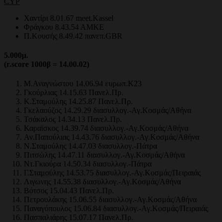
CYP
Χαντίρι 8.01.67 meet.Kassel
Φράγκου 8.43.54 ΑΜΚΕ
Π.Κουσής 8.49.42 πανεπ.GBR
5.000
μ.
(r.score 1000β = 14.00.02)
Μ.Αναγνώστου 14.06.94 ευρωπ.Κ23
Γκούρλιας 14.15.63 Πανελ.Πρ.
Κ.Σταμούλης 14.25.87 Πανελ.Πρ.
Γκελαούζος 14.29.29 διασυλλογ.-Αγ.Κοσμάς/Αθήνα
Τσάκαλος 14.34.13 Πανελ.Πρ.
Καραϊσκος 14.39.74 διασυλλογ.-Αγ.Κοσμάς/Αθήνα
Αν.Παπούλιας 14.43.76 διασυλλογ.-Αγ.Κοσμάς/Αθήνα
Ν.Σταμούλης 14.47.03 διασυλλογ.-Πάτρα
Πιτσώλης 14.47.11 διασυλλογ.-Αγ.Κοσμάς/Αθήνα
Ντ.Γκιούρα 14.50.34 διασυλλογ.-Πάτρα
Γ.Σταμούλης 14.53.75 διασυλλογ.-Αγ.Κοσμάς/Πειραιάς
Λιγωνης 14.55.38 διασυλλογ.-Αγ.Κοσμάς/Αθήνα
Βότσος 15.04.43 Πανελ.Πρ.
Πετρουλάκης 15.06.55 διασυλλογ.-Αγ.Κοσμάς/Αθήνα
Παναγόπουλος 15.06.84 διασυλλογ.-Αγ.Κοσμάς/Πειραιάς
Πασπαλιάρης 15.07.17 Πανελ.Πρ.