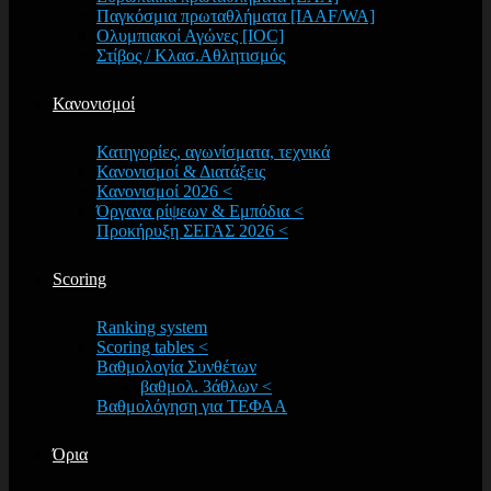
Παγκόσμια πρωταθλήματα [IAAF/WA]
Ολυμπιακοί Αγώνες [IOC]
Στίβος / Κλασ.Αθλητισμός
Κανονισμοί
Κατηγορίες, αγωνίσματα, τεχνικά
Κανονισμοί & Διατάξεις
Κανονισμοί 2026 <
Όργανα ρίψεων & Εμπόδια <
Προκήρυξη ΣΕΓΑΣ 2026 <
Scoring
Ranking system
Scoring tables <
Βαθμολογία Συνθέτων
βαθμολ. 3άθλων <
Βαθμολόγηση για ΤΕΦΑΑ
Όρια