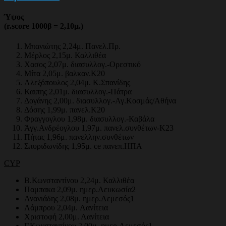
Ύψος
(r.score 1000β = 2,10μ.)
Μπανιώτης 2,24μ. Πανελ.Πρ.
Μέρλος 2,15μ. Καλλιθέα
Χασος 2,07μ. διασυλλογ.-Ορεστικό
Μίτα 2,05μ. βαλκαν.Κ20
Αλεξόπουλος 2,04μ. Κ.Σπανίδης
Καιπης 2,01μ. διασυλλογ.-Πάτρα
Δογάνης 2,00μ. διασυλλογ.-Αγ.Κοσμάς/Αθήνα
Δόσης 1,99μ. πανελ.Κ20
Φραγγογλου 1,98μ. διασυλλογ.-Καβάλα
Άγγ.Ανδρέογλου 1,97μ. πανελ.συνθέτων-Κ23
Πήτας 1,96μ. πανελλην.συνθέτων
Σπυριδωνίδης 1,95μ. ce πανεπ.ΗΠΑ
CYP
Β.Κωνσταντίνου 2,24μ. Καλλιθέα
Παμπακα 2,09μ. ημερ.Λευκωσία2
Ανανιάδης 2,08μ. ημερ.Λεμεσός1
Λάμπρου 2,04μ. Λανίτεια
Χριστοφή 2,00μ. Λανίτεια
Γ.Κωνσταντίνου 2,00μ. ημερ.Λεμεσός1