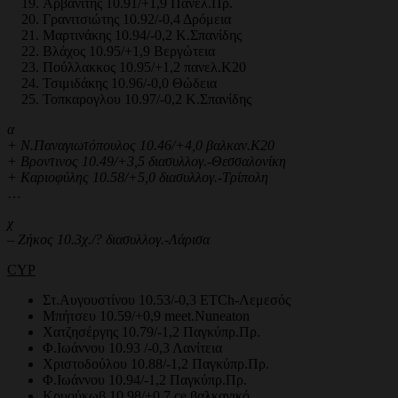
Αρβανίτης 10.91/+1,9 Πανελ.Πρ.
Γρανιτσιώτης 10.92/-0,4 Δρόμεια
Μαρτινάκης 10.94/-0,2 Κ.Σπανίδης
Βλάχος 10.95/+1,9 Βεργώτεια
Πούλλακκος 10.95/+1,2 πανελ.Κ20
Τσιμιδάκης 10.96/-0,0 Θώδεια
Τοπκαρογλου 10.97/-0,2 Κ.Σπανίδης
α
+ Ν.Παναγιωτόπουλος 10.46/+4,0 βαλκαν.Κ20
+ Βροντινος 10.49/+3,5 διασυλλογ.-Θεσσαλονίκη
+ Καριοφύλης 10.58/+5,0 διασυλλογ.-Τρίπολη
…
χ
– Ζήκος 10.3χ./? διασυλλογ.-Λάρισα
CYP
Στ.Αυγουστίνου 10.53/-0,3 ETCh-Λεμεσός
Μπήτσευ 10.59/+0,9 meet.Nuneaton
Χατζησέργης 10.79/-1,2 Παγκύπρ.Πρ.
Φ.Ιωάννου 10.93 /-0,3 Λανίτεια
Χριστοδούλου 10.88/-1,2 Παγκύπρ.Πρ.
Φ.Ιωάννου 10.94/-1,2 Παγκύπρ.Πρ.
Κρυούκωβ 10.98/+0,7 ce βαλκανικό