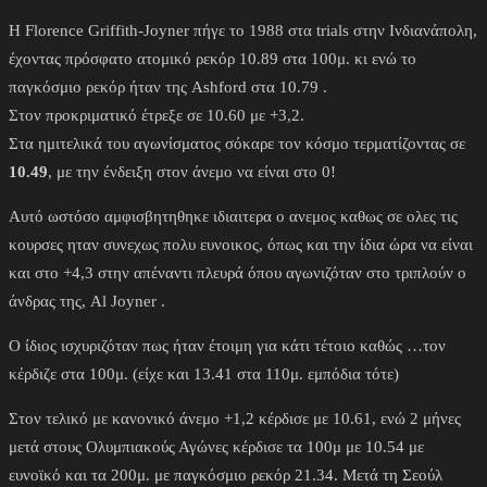
Η Florence Griffith-Joyner πήγε το 1988 στα trials στην Ινδιανάπολη,
έχοντας πρόσφατο ατομικό ρεκόρ 10.89 στα 100μ. κι ενώ το
παγκόσμιο ρεκόρ ήταν της Ashford στα 10.79 .
Στον προκριματικό έτρεξε σε 10.60 με +3,2.
Στα ημιτελικά του αγωνίσματος σόκαρε τον κόσμο τερματίζοντας σε
10.49
, με την ένδειξη στον άνεμο να είναι στο 0!
Αυτό ωστόσο αμφισβητηθηκε ιδιαιτερα ο ανεμος καθως σε ολες τις
κουρσες ηταν συνεχως πολυ ευνοικος, όπως και την ίδια ώρα να είναι
και στο +4,3 στην απέναντι πλευρά όπου αγωνιζόταν στο τριπλούν ο
άνδρας της, Al Joyner .
Ο ίδιος ισχυριζόταν πως ήταν έτοιμη για κάτι τέτοιο καθώς …τον
κέρδιζε στα 100μ. (είχε και 13.41 στα 110μ. εμπόδια τότε)
Στον τελικό με κανονικό άνεμο +1,2 κέρδισε με 10.61, ενώ 2 μήνες
μετά στους Ολυμπιακούς Αγώνες κέρδισε τα 100μ με 10.54 με
ευνοϊκό και τα 200μ. με παγκόσμιο ρεκόρ 21.34. Μετά τη Σεούλ