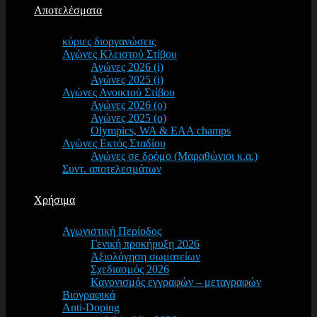
Αποτελέσματα
κύριες διοργανώσεις
Αγώνες Κλειστού Στίβου
Αγώνες 2026 (i)
Αγώνες 2025 (i)
Αγώνες Ανοικτού Στίβου
Αγώνες 2026 (o)
Αγώνες 2025 (o)
Olympics, WA & EAA champs
Αγώνες Εκτός Σταδίου
Αγώνες σε δρόμο (Μαραθώνιοι κ.α.)
Συντ. αποτελεσμάτων
Χρήσιμα
Αγωνιστική Περίοδος
Γενική προκήρυξη 2026
Αξιολόγηση σωματείων
Σχεδιασμός 2026
Κανονισμός εγγραφών – μεταγραφών
Βιογραφικά
Anti-Doping