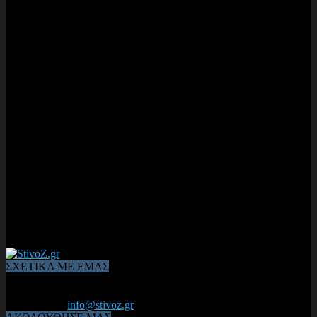
ΣΧΕΤΙΚΑ ΜΕ ΕΜΑΣ
Από το 2006, η 1η διαδικτυακή κοινότητα αθλητών & φιλάθλων
του Κλασικού Αθλητισμού! ΟΛΟΣ Ο ΣΤΙΒΟΣ ΕΙΝΑΙ ΕΔΩ
Επικοινωνία:
info@stivoz.gr