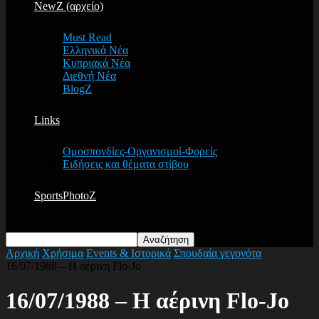
NewZ (αρχείο)
Must Read
Ελληνικά Νέα
Κυπριακά Νέα
Διεθνή Νέα
BlogZ
Links
Ομοσπονδίες-Οργανισμοί-Φορείς
Ειδήσεις και θέματα στίβου
SportsPhotoZ
Αρχική
Χρήσιμα
Events & Ιστορικά
Σπουδαία γεγονότα
16/07/1988 – Η αέρινη Flo-Jo
16/07/1988 – Η αέρινη Flo-Jo