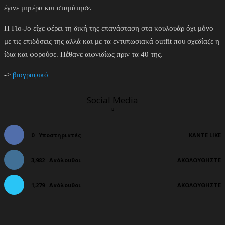
έγινε μητέρα και σταμάτησε.
Η Flo-Jo είχε φέρει τη δική της επανάσταση στα κουλουάρ όχι μόνο
με τις επιδόσεις της αλλά και με τα εντυπωσιακά outfit που σχεδίαζε η
ίδια και φορούσε. Πέθανε αιφνιδίως πριν τα 40 της.
->
βιογραφικό
Social Media
0
Υποστηρικτές
ΚΆΝΤΕ LIKE
3,982
Ακόλουθοι
ΑΚΟΛΟΥΘΉΣΤΕ
1,279
Ακόλουθοι
ΑΚΟΛΟΥΘΉΣΤΕ