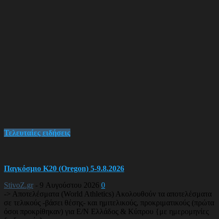
Τελευταίες ειδήσεις
Παγκόσμιο Κ20 (Oregon) 5-9.8.2026
StivoZ.gr
-
9 Αυγούστου 2026
0
-> Αποτελέσματα (World Athletics) Ακολουθούν τα αποτελέσματα
σε τελικούς -βάσει θέσης- και ημιτελικούς, προκριματικούς (πρώτα
όσοι προκρίθηκαν) για Ε/Ν Ελλάδος & Κύπρου {με ημερομηνίες