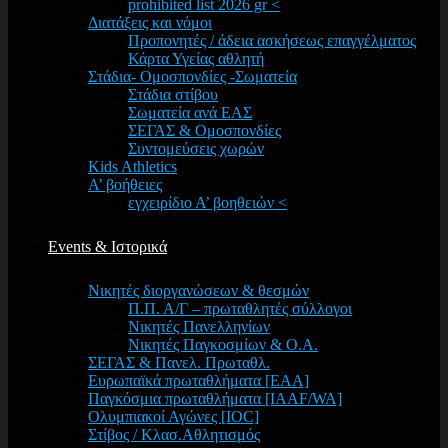
prohibited list 2026 gr <
Διατάξεις και νόμοι
Προπονητές / άδεια ασκήσεως επαγγέλματος
Κάρτα Υγείας αθλητή
Στάδια- Ομοσπονδίες -Σωματεία
Στάδια στίβου
Σωματεία ανά ΕΑΣ
ΣΕΓΑΣ & Ομοσπονδίες
Συντομεύσεις χωρών
Kids Athletics
Α’ βοήθειες
εγχειρίδιο Α’ βοηθειών <
Events & Ιστορικά
Νικητές διοργανώσεων & θεσμών
Π.Π. Α/Γ – πρωταθλητές σύλλογοι
Νικητές Πανελληνίων
Νικητές Παγκοσμίων & Ο.Α.
ΣΕΓΑΣ & Πανελ. Πρωταθλ.
Ευρωπαϊκά πρωταθλήματα [EAA]
Παγκόσμια πρωταθλήματα [IAAF/WA]
Ολυμπιακοί Αγώνες [IOC]
Στίβος / Κλασ.Αθλητισμός