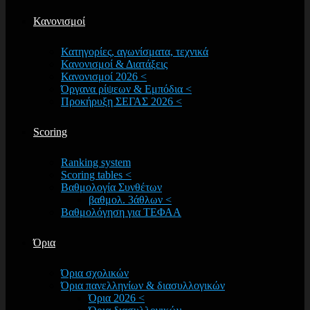
Κανονισμοί
Κατηγορίες, αγωνίσματα, τεχνικά
Κανονισμοί & Διατάξεις
Κανονισμοί 2026 <
Όργανα ρίψεων & Εμπόδια <
Προκήρυξη ΣΕΓΑΣ 2026 <
Scoring
Ranking system
Scoring tables <
Βαθμολογία Συνθέτων
βαθμολ. 3άθλων <
Βαθμολόγηση για ΤΕΦΑΑ
Όρια
Όρια σχολικών
Όρια πανελληνίων & διασυλλογικών
Όρια 2026 <