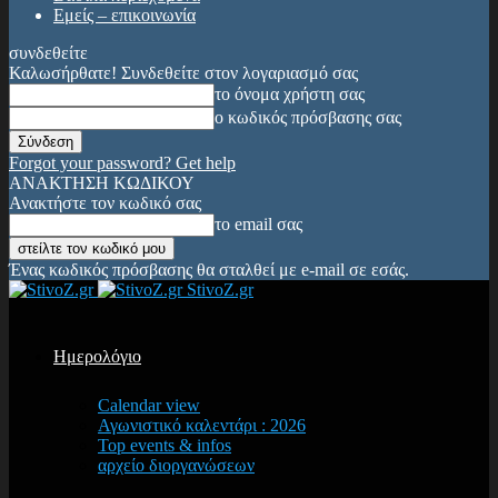
Εμείς – επικοινωνία
συνδεθείτε
Καλωσήρθατε! Συνδεθείτε στον λογαριασμό σας
το όνομα χρήστη σας
ο κωδικός πρόσβασης σας
Forgot your password? Get help
ΑΝΑΚΤΗΣΗ ΚΩΔΙΚΟΥ
Ανακτήστε τον κωδικό σας
το email σας
Ένας κωδικός πρόσβασης θα σταλθεί με e-mail σε εσάς.
StivoZ.gr
Ημερολόγιο
Calendar view
Αγωνιστικό καλεντάρι : 2026
Top events & infos
αρχείο διοργανώσεων