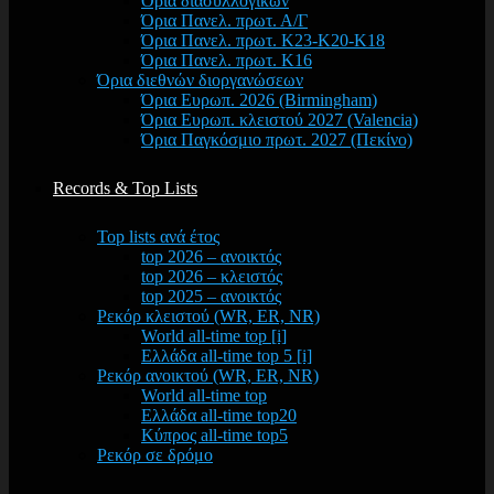
Όρια διασυλλογικών
Όρια Πανελ. πρωτ. Α/Γ
Όρια Πανελ. πρωτ. Κ23-Κ20-Κ18
Όρια Πανελ. πρωτ. Κ16
Όρια διεθνών διοργανώσεων
Όρια Ευρωπ. 2026 (Birmingham)
Όρια Ευρωπ. κλειστού 2027 (Valencia)
Όρια Παγκόσμιο πρωτ. 2027 (Πεκίνο)
Records & Top Lists
Top lists ανά έτος
top 2026 – ανοικτός
top 2026 – κλειστός
top 2025 – ανοικτός
Ρεκόρ κλειστού (WR, ER, NR)
World all-time top [i]
Ελλάδα all-time top 5 [i]
Ρεκόρ ανοικτού (WR, ER, NR)
World all-time top
Ελλάδα all-time top20
Κύπρος all-time top5
Ρεκόρ σε δρόμο