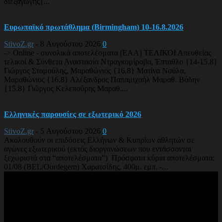
διεξαγωγής}...
Ευρωπαϊκό πρωτάθλημα (Birmingham) 10-16.8.2026
StivoZ.gr
-
8 Αυγούστου 2026
0
-> Online - συνολικά αποτελέσματα (EAA) ΤΕΛΙΚΟΙ Απευθείας
τελικοί & Σύνθετα Αναστασία Ντραγκομίροβα, Έπταθλο {14-15.8}
Γιώργος Σταμούλης, Μαραθώνιος {16.8} Ματίνα Νούλα,
Μαραθώνιος {16.8} Αλέξανδρος Παπαμιχαήλ Μαραθ. Βάδην
{15.8} Γιώργος Κελεπούρης Μαραθ....
Ελληνικές παρουσίες σε εξωτερικό 2026
StivoZ.gr
-
5 Αυγούστου 2026
0
Ακολουθούν οι επιδόσεις Ελλήνων & Κυπρίων αθλητών σε
αγώνες εξωτερικού (εκτός διοργανώσεων που εντάσσονται
ξεχωριστά στα “αποτελέσματα”) Πρόσφατα κύρια αποτελέσματα:
01/08 (BEL/Oordegem) Χαρατσίδης, 400μ. εμπ. -...