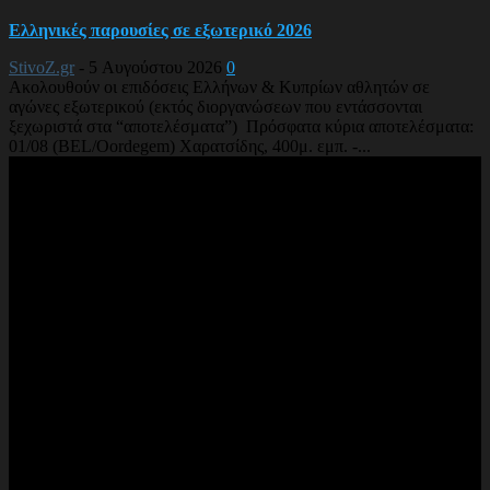
Ελληνικές παρουσίες σε εξωτερικό 2026
StivoZ.gr
-
5 Αυγούστου 2026
0
Ακολουθούν οι επιδόσεις Ελλήνων & Κυπρίων αθλητών σε
αγώνες εξωτερικού (εκτός διοργανώσεων που εντάσσονται
ξεχωριστά στα “αποτελέσματα”) Πρόσφατα κύρια αποτελέσματα:
01/08 (BEL/Oordegem) Χαρατσίδης, 400μ. εμπ. -...