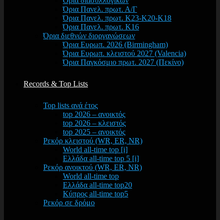
Όρια διασυλλογικών
Όρια Πανελ. πρωτ. Α/Γ
Όρια Πανελ. πρωτ. Κ23-Κ20-Κ18
Όρια Πανελ. πρωτ. Κ16
Όρια διεθνών διοργανώσεων
Όρια Ευρωπ. 2026 (Birmingham)
Όρια Ευρωπ. κλειστού 2027 (Valencia)
Όρια Παγκόσμιο πρωτ. 2027 (Πεκίνο)
Records & Top Lists
Top lists ανά έτος
top 2026 – ανοικτός
top 2026 – κλειστός
top 2025 – ανοικτός
Ρεκόρ κλειστού (WR, ER, NR)
World all-time top [i]
Ελλάδα all-time top 5 [i]
Ρεκόρ ανοικτού (WR, ER, NR)
World all-time top
Ελλάδα all-time top20
Κύπρος all-time top5
Ρεκόρ σε δρόμο