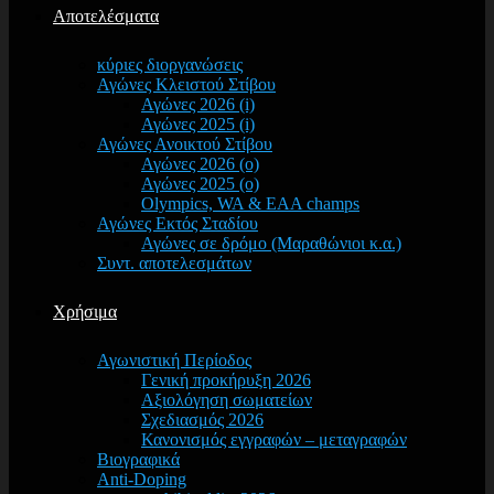
Αποτελέσματα
κύριες διοργανώσεις
Αγώνες Κλειστού Στίβου
Αγώνες 2026 (i)
Αγώνες 2025 (i)
Αγώνες Ανοικτού Στίβου
Αγώνες 2026 (o)
Αγώνες 2025 (o)
Olympics, WA & EAA champs
Αγώνες Εκτός Σταδίου
Αγώνες σε δρόμο (Μαραθώνιοι κ.α.)
Συντ. αποτελεσμάτων
Χρήσιμα
Αγωνιστική Περίοδος
Γενική προκήρυξη 2026
Αξιολόγηση σωματείων
Σχεδιασμός 2026
Κανονισμός εγγραφών – μεταγραφών
Βιογραφικά
Anti-Doping