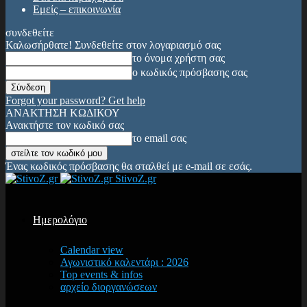
Εμείς – επικοινωνία
συνδεθείτε
Καλωσήρθατε! Συνδεθείτε στον λογαριασμό σας
το όνομα χρήστη σας
ο κωδικός πρόσβασης σας
Forgot your password? Get help
ΑΝΑΚΤΗΣΗ ΚΩΔΙΚΟΥ
Ανακτήστε τον κωδικό σας
το email σας
Ένας κωδικός πρόσβασης θα σταλθεί με e-mail σε εσάς.
StivoZ.gr
Ημερολόγιο
Calendar view
Αγωνιστικό καλεντάρι : 2026
Top events & infos
αρχείο διοργανώσεων