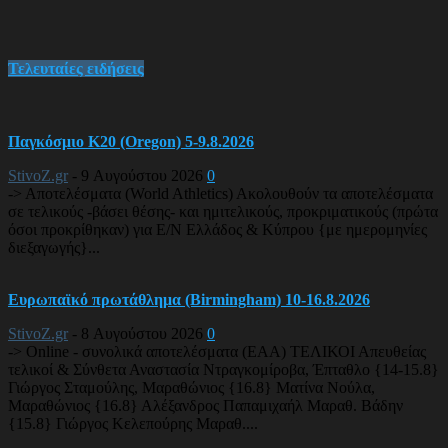
Τελευταίες ειδήσεις
Παγκόσμιο Κ20 (Oregon) 5-9.8.2026
StivoZ.gr
-
9 Αυγούστου 2026
0
-> Αποτελέσματα (World Athletics) Ακολουθούν τα αποτελέσματα
σε τελικούς -βάσει θέσης- και ημιτελικούς, προκριματικούς (πρώτα
όσοι προκρίθηκαν) για Ε/Ν Ελλάδος & Κύπρου {με ημερομηνίες
διεξαγωγής}...
Ευρωπαϊκό πρωτάθλημα (Birmingham) 10-16.8.2026
StivoZ.gr
-
8 Αυγούστου 2026
0
-> Online - συνολικά αποτελέσματα (EAA) ΤΕΛΙΚΟΙ Απευθείας
τελικοί & Σύνθετα Αναστασία Ντραγκομίροβα, Έπταθλο {14-15.8}
Γιώργος Σταμούλης, Μαραθώνιος {16.8} Ματίνα Νούλα,
Μαραθώνιος {16.8} Αλέξανδρος Παπαμιχαήλ Μαραθ. Βάδην
{15.8} Γιώργος Κελεπούρης Μαραθ....