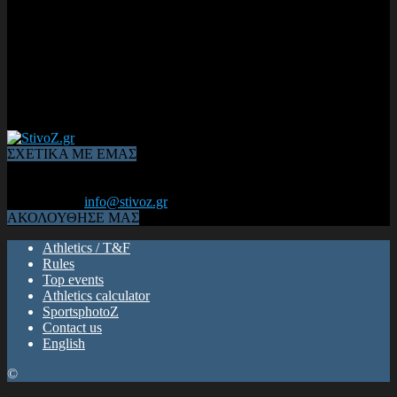
ΣΧΕΤΙΚΑ ΜΕ ΕΜΑΣ
Από το 2006, η 1η διαδικτυακή κοινότητα αθλητών & φιλάθλων
του Κλασικού Αθλητισμού! ΟΛΟΣ Ο ΣΤΙΒΟΣ ΕΙΝΑΙ ΕΔΩ
Επικοινωνία:
info@stivoz.gr
ΑΚΟΛΟΥΘΗΣΕ ΜΑΣ
Athletics / T&F
Rules
Top events
Athletics calculator
SportsphotoZ
Contact us
English
©