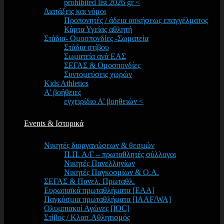
prohibited list 2026 gr <
Διατάξεις και νόμοι
Προπονητές / άδεια ασκήσεως επαγγέλματος
Κάρτα Υγείας αθλητή
Στάδια- Ομοσπονδίες -Σωματεία
Στάδια στίβου
Σωματεία ανά ΕΑΣ
ΣΕΓΑΣ & Ομοσπονδίες
Συντομεύσεις χωρών
Kids Athletics
Α’ βοήθειες
εγχειρίδιο Α’ βοηθειών <
Events & Ιστορικά
Νικητές διοργανώσεων & θεσμών
Π.Π. Α/Γ – πρωταθλητές σύλλογοι
Νικητές Πανελληνίων
Νικητές Παγκοσμίων & Ο.Α.
ΣΕΓΑΣ & Πανελ. Πρωταθλ.
Ευρωπαϊκά πρωταθλήματα [EAA]
Παγκόσμια πρωταθλήματα [IAAF/WA]
Ολυμπιακοί Αγώνες [IOC]
Στίβος / Κλασ.Αθλητισμός