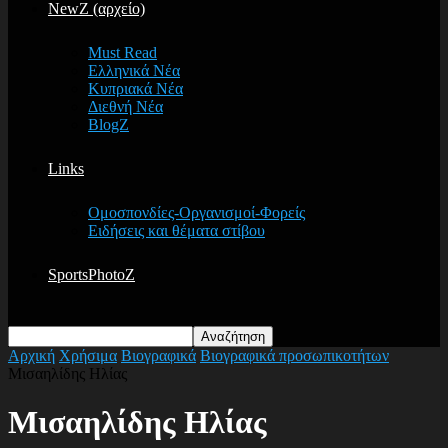
NewZ (αρχείο)
Must Read
Ελληνικά Νέα
Κυπριακά Νέα
Διεθνή Νέα
BlogZ
Links
Ομοσπονδίες-Οργανισμοί-Φορείς
Ειδήσεις και θέματα στίβου
SportsPhotoZ
Αρχική
Χρήσιμα
Βιογραφικά
Βιογραφικά προσωπικοτήτων
Μισαηλίδης Ηλίας
Μισαηλίδης Ηλίας