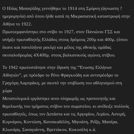
Ο Ηλίας Μισαηλίδης γεννήθηκε το 1914 στη Σμύρνη (άγνωστη ?
ημερομηνία) από όπου ήλθε κατά τη Μικρασιατική καταστροφή στην
Αθήνα το 1922.
Πρωτοεμφανίστηκε στο στίβο το 1927, στον Πανιώνιο ΓΣΣ και
υπήρξε πρωταθλητής Ελλάδος στους δρόμους 200μ και 400μ. (όπου
έκανε και πανελλήνιο ρεκόρ) και μέλος της εθνικής ομάδας
σκυταλοδρομίας 4Χ400μ. στους βαλκανικούς αγώνες στίβου.
Το 1942 πρωτοστάτησε στην ίδρυση της “Ένωσης Ελλήνων
Αθλητών”, με πρόεδρο το Ρένο Φραγκούδη και αντιπρόεδρο το
Γρηγόρη Λαμπράκη, με σκοπό την επιβίωση του αθλητισμού στη
χώρα
Μεταπολεμικά εργάστηκε ανευ πληρωμής ως προπονητής και
θεμελιωτής του τμήματος στίβου του σωματείου, κι ανέδειξε πολλούς
πρωταθλητές, όπως τον Δεπάστα και τις Αργυρίου, Λερίου, Αστερή,
Κορνάρου, Κοντώση, Κατσικαδέλλη, Μηνιάτη, Ρεΐζη, Μασέρα,
Κλωνάρη, Σασαγιάννη, Βρεττάκου, Κοκοσέλη κ.ά.