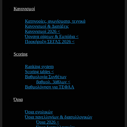
Κανονισμοί
Κατηγορίες, αγωνίσματα, τεχνικά
Κανονισμοί & Διατάξεις
Κανονισμοί 2026 <
Όργανα ρίψεων & Εμπόδια <
Προκήρυξη ΣΕΓΑΣ 2026 <
Scoring
Ranking system
Scoring tables <
Βαθμολογία Συνθέτων
βαθμολ. 3άθλων <
Βαθμολόγηση για ΤΕΦΑΑ
Όρια
Όρια σχολικών
Όρια πανελληνίων & διασυλλογικών
Όρια 2026 <