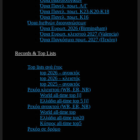
Όρια διασυλλογικών
Όρια Πανελ. πρωτ. Α/Γ
Όρια Πανελ. πρωτ. Κ23-Κ20-Κ18
Όρια Πανελ. πρωτ. Κ16
Όρια διεθνών διοργανώσεων
Όρια Ευρωπ. 2026 (Birmingham)
Όρια Ευρωπ. κλειστού 2027 (Valencia)
Όρια Παγκόσμιο πρωτ. 2027 (Πεκίνο)
Records & Top Lists
Top lists ανά έτος
top 2026 – ανοικτός
top 2026 – κλειστός
top 2025 – ανοικτός
Ρεκόρ κλειστού (WR, ER, NR)
World all-time top [i]
Ελλάδα all-time top 5 [i]
Ρεκόρ ανοικτού (WR, ER, NR)
World all-time top
Ελλάδα all-time top20
Κύπρος all-time top5
Ρεκόρ σε δρόμο