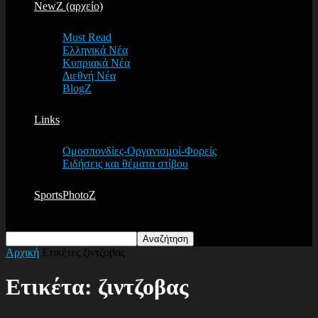
NewZ (αρχείο)
Must Read
Ελληνικά Νέα
Κυπριακά Νέα
Διεθνή Νέα
BlogZ
Links
Ομοσπονδίες-Οργανισμοί-Φορείς
Ειδήσεις και θέματα στίβου
SportsPhotoZ
Αρχική
Ετικέτες
ζιντζοβας
Ετικέτα: ζιντζοβας