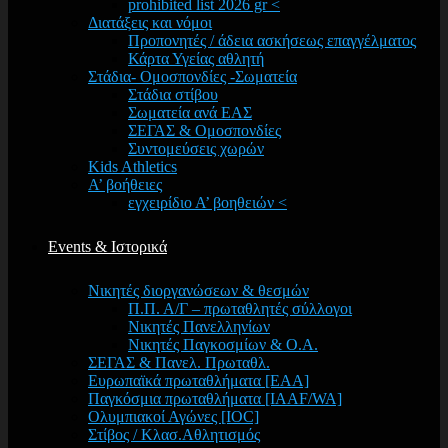
prohibited list 2026 gr <
Διατάξεις και νόμοι
Προπονητές / άδεια ασκήσεως επαγγέλματος
Κάρτα Υγείας αθλητή
Στάδια- Ομοσπονδίες -Σωματεία
Στάδια στίβου
Σωματεία ανά ΕΑΣ
ΣΕΓΑΣ & Ομοσπονδίες
Συντομεύσεις χωρών
Kids Athletics
Α’ βοήθειες
εγχειρίδιο Α’ βοηθειών <
Events & Ιστορικά
Νικητές διοργανώσεων & θεσμών
Π.Π. Α/Γ – πρωταθλητές σύλλογοι
Νικητές Πανελληνίων
Νικητές Παγκοσμίων & Ο.Α.
ΣΕΓΑΣ & Πανελ. Πρωταθλ.
Ευρωπαϊκά πρωταθλήματα [EAA]
Παγκόσμια πρωταθλήματα [IAAF/WA]
Ολυμπιακοί Αγώνες [IOC]
Στίβος / Κλασ.Αθλητισμός