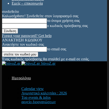
Εμείς – επικοινωνία
συνδεθείτε
Καλωσήρθατε! Συνδεθείτε στον λογαριασμό σας
το όνομα χρήστη σας
ο κωδικός πρόσβασης σας
Forgot your password? Get help
ΑΝΑΚΤΗΣΗ ΚΩΔΙΚΟΥ
Ανακτήστε τον κωδικό σας
το email σας
Ένας κωδικός πρόσβασης θα σταλθεί με e-mail σε εσάς.
StivoZ.gr
Ημερολόγιο
Calendar view
Αγωνιστικό καλεντάρι : 2026
Top events & infos
αρχείο διοργανώσεων