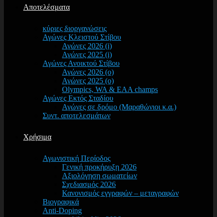
Αποτελέσματα
κύριες διοργανώσεις
Αγώνες Κλειστού Στίβου
Αγώνες 2026 (i)
Αγώνες 2025 (i)
Αγώνες Ανοικτού Στίβου
Αγώνες 2026 (o)
Αγώνες 2025 (o)
Olympics, WA & EAA champs
Αγώνες Εκτός Σταδίου
Αγώνες σε δρόμο (Μαραθώνιοι κ.α.)
Συντ. αποτελεσμάτων
Χρήσιμα
Αγωνιστική Περίοδος
Γενική προκήρυξη 2026
Αξιολόγηση σωματείων
Σχεδιασμός 2026
Κανονισμός εγγραφών – μεταγραφών
Βιογραφικά
Anti-Doping