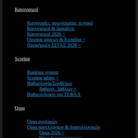
Κανονισμοί
Κατηγορίες, αγωνίσματα, τεχνικά
Κανονισμοί & Διατάξεις
Κανονισμοί 2026 <
Όργανα ρίψεων & Εμπόδια <
Προκήρυξη ΣΕΓΑΣ 2026 <
Scoring
Ranking system
Scoring tables <
Βαθμολογία Συνθέτων
βαθμολ. 3άθλων <
Βαθμολόγηση για ΤΕΦΑΑ
Όρια
Όρια σχολικών
Όρια πανελληνίων & διασυλλογικών
Όρια 2026 <