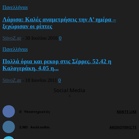
Πανελλήνιοι
Λάρισα: Καλές αναμετρήσεις την Α’ ημέρα –
ξεχώρισαν οι ρίπτες
StivoZ.gr
-
30 Ιουλίου 2016
0
Πανελλήνιοι
Πολλά όρια και ρεκορ στις Σέρρες. 52,42 η
Καλογεράκη, 4,05 η...
StivoZ.gr
-
18 Ιουνίου 2011
0
Social Media
0
Υποστηρικτές
ΚΆΝΤΕ LIKE
3,983
Ακόλουθοι
ΑΚΟΛΟΥΘΉΣΤΕ