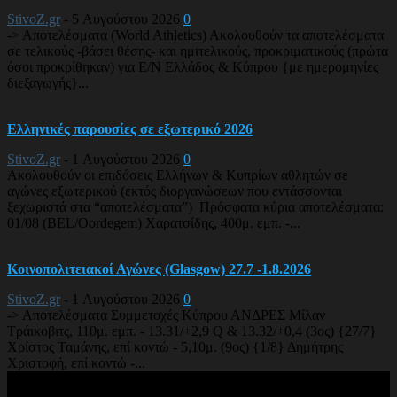
StivoZ.gr
-
5 Αυγούστου 2026
0
-> Αποτελέσματα (World Athletics) Ακολουθούν τα αποτελέσματα
σε τελικούς -βάσει θέσης- και ημιτελικούς, προκριματικούς (πρώτα
όσοι προκρίθηκαν) για Ε/Ν Ελλάδος & Κύπρου {με ημερομηνίες
διεξαγωγής}...
Ελληνικές παρουσίες σε εξωτερικό 2026
StivoZ.gr
-
1 Αυγούστου 2026
0
Ακολουθούν οι επιδόσεις Ελλήνων & Κυπρίων αθλητών σε
αγώνες εξωτερικού (εκτός διοργανώσεων που εντάσσονται
ξεχωριστά στα “αποτελέσματα”) Πρόσφατα κύρια αποτελέσματα:
01/08 (BEL/Oordegem) Χαρατσίδης, 400μ. εμπ. -...
Κοινοπολιτειακοί Αγώνες (Glasgow) 27.7 -1.8.2026
StivoZ.gr
-
1 Αυγούστου 2026
0
-> Αποτελέσματα Συμμετοχές Κύπρου ΑΝΔΡΕΣ Μίλαν
Τράικοβιτς, 110μ. εμπ. - 13.31/+2,9 Q & 13.32/+0,4 (3ος) {27/7}
Χρίστος Ταμάνης, επί κοντώ - 5,10μ. (9ος) {1/8} Δημήτρης
Χριστοφή, επί κοντώ -...