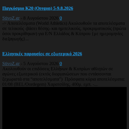
Παγκόσμιο Κ20 (Oregon) 5-9.8.2026
StivoZ.gr
-
8 Αυγούστου 2026
0
-> Αποτελέσματα (World Athletics) Ακολουθούν τα αποτελέσματα
σε τελικούς -βάσει θέσης- και ημιτελικούς, προκριματικούς (πρώτα
όσοι προκρίθηκαν) για Ε/Ν Ελλάδος & Κύπρου {με ημερομηνίες
διεξαγωγής}...
Ελληνικές παρουσίες σε εξωτερικό 2026
StivoZ.gr
-
5 Αυγούστου 2026
0
Ακολουθούν οι επιδόσεις Ελλήνων & Κυπρίων αθλητών σε
αγώνες εξωτερικού (εκτός διοργανώσεων που εντάσσονται
ξεχωριστά στα “αποτελέσματα”) Πρόσφατα κύρια αποτελέσματα:
01/08 (BEL/Oordegem) Χαρατσίδης, 400μ. εμπ. -...