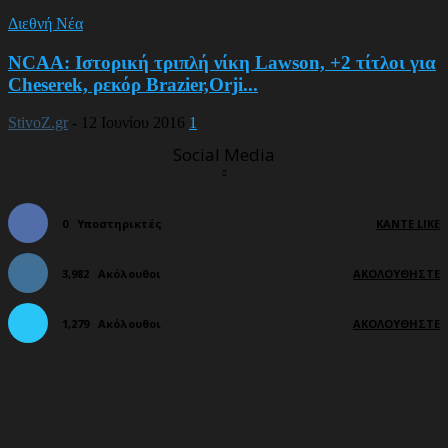
Διεθνή Νέα
NCAA: Ιστορική τριπλή νίκη Lawson, +2 τίτλοι για
Cheserek, ρεκόρ Brazier,Orji...
StivoZ.gr
-
12 Ιουνίου 2016
1
Social Media
0
Υποστηρικτές
ΚΆΝΤΕ LIKE
3,982
Ακόλουθοι
ΑΚΟΛΟΥΘΉΣΤΕ
1,279
Ακόλουθοι
ΑΚΟΛΟΥΘΉΣΤΕ