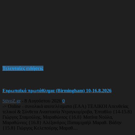
Τελευταίες ειδήσεις
Ευρωπαϊκό πρωτάθλημα (Birmingham) 10-16.8.2026
StivoZ.gr
-
8 Αυγούστου 2026
0
-> Online - συνολικά αποτελέσματα (EAA) ΤΕΛΙΚΟΙ Απευθείας
τελικοί & Σύνθετα Αναστασία Ντραγκομίροβα, Έπταθλο {14-15.8}
Γιώργος Σταμούλης, Μαραθώνιος {16.8} Ματίνα Νούλα,
Μαραθώνιος {16.8} Αλέξανδρος Παπαμιχαήλ Μαραθ. Βάδην
{15.8} Γιώργος Κελεπούρης Μαραθ....