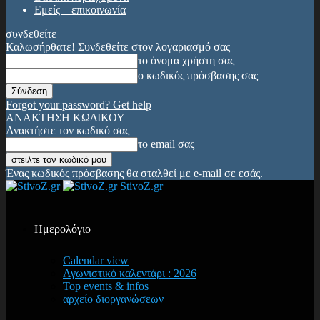
Εμείς – επικοινωνία
συνδεθείτε
Καλωσήρθατε! Συνδεθείτε στον λογαριασμό σας
το όνομα χρήστη σας
ο κωδικός πρόσβασης σας
Forgot your password? Get help
ΑΝΑΚΤΗΣΗ ΚΩΔΙΚΟΥ
Ανακτήστε τον κωδικό σας
το email σας
Ένας κωδικός πρόσβασης θα σταλθεί με e-mail σε εσάς.
StivoZ.gr
Ημερολόγιο
Calendar view
Αγωνιστικό καλεντάρι : 2026
Top events & infos
αρχείο διοργανώσεων