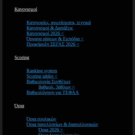
Κανονισμοί
Κατηγορίες, αγωνίσματα, τεχνικά
Κανονισμοί & Διατάξεις
Κανονισμοί 2026 <
Όργανα ρίψεων & Εμπόδια <
Προκήρυξη ΣΕΓΑΣ 2026 <
Scoring
Ranking system
Scoring tables <
Βαθμολογία Συνθέτων
βαθμολ. 3άθλων <
Βαθμολόγηση για ΤΕΦΑΑ
Όρια
Όρια σχολικών
Όρια πανελληνίων & διασυλλογικών
Όρια 2026 <