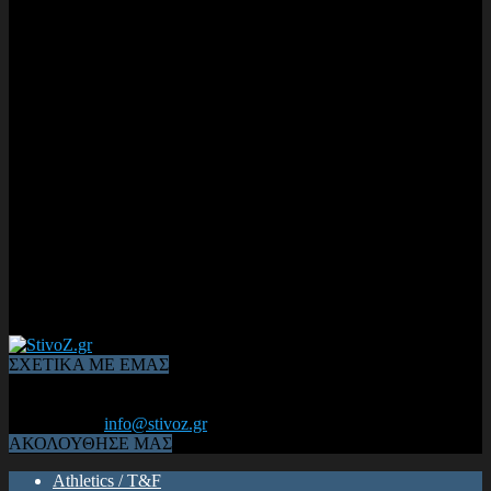
ΣΧΕΤΙΚΑ ΜΕ ΕΜΑΣ
Από το 2006, η 1η διαδικτυακή κοινότητα αθλητών & φιλάθλων
του Κλασικού Αθλητισμού! ΟΛΟΣ Ο ΣΤΙΒΟΣ ΕΙΝΑΙ ΕΔΩ
Επικοινωνία:
info@stivoz.gr
ΑΚΟΛΟΥΘΗΣΕ ΜΑΣ
Athletics / T&F