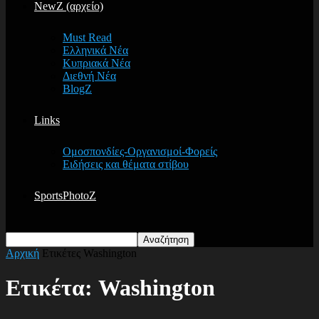
NewZ (αρχείο)
Must Read
Ελληνικά Νέα
Κυπριακά Νέα
Διεθνή Νέα
BlogZ
Links
Ομοσπονδίες-Οργανισμοί-Φορείς
Ειδήσεις και θέματα στίβου
SportsPhotoZ
Αρχική
Ετικέτες
Washington
Ετικέτα: Washington