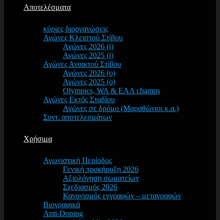
Αποτελέσματα
κύριες διοργανώσεις
Αγώνες Κλειστού Στίβου
Αγώνες 2026 (i)
Αγώνες 2025 (i)
Αγώνες Ανοικτού Στίβου
Αγώνες 2026 (o)
Αγώνες 2025 (o)
Olympics, WA & EAA champs
Αγώνες Εκτός Σταδίου
Αγώνες σε δρόμο (Μαραθώνιοι κ.α.)
Συντ. αποτελεσμάτων
Χρήσιμα
Αγωνιστική Περίοδος
Γενική προκήρυξη 2026
Αξιολόγηση σωματείων
Σχεδιασμός 2026
Κανονισμός εγγραφών – μεταγραφών
Βιογραφικά
Anti-Doping