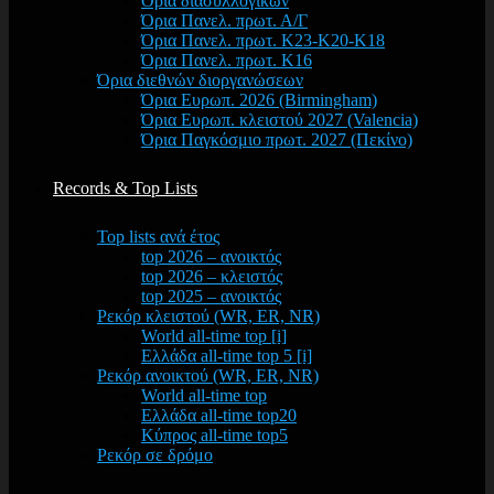
Όρια διασυλλογικών
Όρια Πανελ. πρωτ. Α/Γ
Όρια Πανελ. πρωτ. Κ23-Κ20-Κ18
Όρια Πανελ. πρωτ. Κ16
Όρια διεθνών διοργανώσεων
Όρια Ευρωπ. 2026 (Birmingham)
Όρια Ευρωπ. κλειστού 2027 (Valencia)
Όρια Παγκόσμιο πρωτ. 2027 (Πεκίνο)
Records & Top Lists
Top lists ανά έτος
top 2026 – ανοικτός
top 2026 – κλειστός
top 2025 – ανοικτός
Ρεκόρ κλειστού (WR, ER, NR)
World all-time top [i]
Ελλάδα all-time top 5 [i]
Ρεκόρ ανοικτού (WR, ER, NR)
World all-time top
Ελλάδα all-time top20
Κύπρος all-time top5
Ρεκόρ σε δρόμο