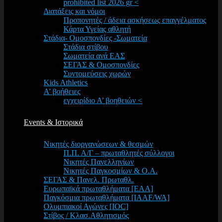
prohibited list 2026 gr <
Διατάξεις και νόμοι
Προπονητές / άδεια ασκήσεως επαγγέλματος
Κάρτα Υγείας αθλητή
Στάδια- Ομοσπονδίες -Σωματεία
Στάδια στίβου
Σωματεία ανά ΕΑΣ
ΣΕΓΑΣ & Ομοσπονδίες
Συντομεύσεις χωρών
Kids Athletics
Α’ βοήθειες
εγχειρίδιο Α’ βοηθειών <
Events & Ιστορικά
Νικητές διοργανώσεων & θεσμών
Π.Π. Α/Γ – πρωταθλητές σύλλογοι
Νικητές Πανελληνίων
Νικητές Παγκοσμίων & Ο.Α.
ΣΕΓΑΣ & Πανελ. Πρωταθλ.
Ευρωπαϊκά πρωταθλήματα [EAA]
Παγκόσμια πρωταθλήματα [IAAF/WA]
Ολυμπιακοί Αγώνες [IOC]
Στίβος / Κλασ.Αθλητισμός