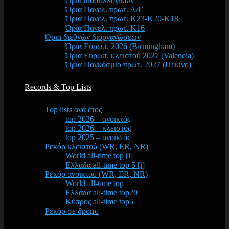
Όρια διασυλλογικών
Όρια Πανελ. πρωτ. Α/Γ
Όρια Πανελ. πρωτ. Κ23-Κ20-Κ18
Όρια Πανελ. πρωτ. Κ16
Όρια διεθνών διοργανώσεων
Όρια Ευρωπ. 2026 (Birmingham)
Όρια Ευρωπ. κλειστού 2027 (Valencia)
Όρια Παγκόσμιο πρωτ. 2027 (Πεκίνο)
Records & Top Lists
Top lists ανά έτος
top 2026 – ανοικτός
top 2026 – κλειστός
top 2025 – ανοικτός
Ρεκόρ κλειστού (WR, ER, NR)
World all-time top [i]
Ελλάδα all-time top 5 [i]
Ρεκόρ ανοικτού (WR, ER, NR)
World all-time top
Ελλάδα all-time top20
Κύπρος all-time top5
Ρεκόρ σε δρόμο