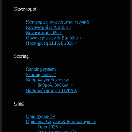
Κανονισμοί
Κατηγορίες, αγωνίσματα, τεχνικά
Κανονισμοί & Διατάξεις
Κανονισμοί 2026 <
Όργανα ρίψεων & Εμπόδια <
Προκήρυξη ΣΕΓΑΣ 2026 <
Scoring
Ranking system
Scoring tables <
Βαθμολογία Συνθέτων
βαθμολ. 3άθλων <
Βαθμολόγηση για ΤΕΦΑΑ
Όρια
Όρια σχολικών
Όρια πανελληνίων & διασυλλογικών
Όρια 2026 <