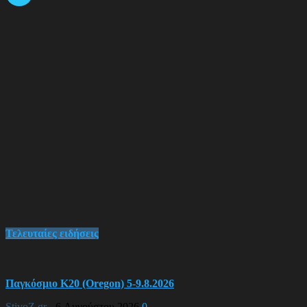
Τελευταίες ειδήσεις
Παγκόσμιο Κ20 (Oregon) 5-9.8.2026
StivoZ.gr
-
6 Αυγούστου 2026
0