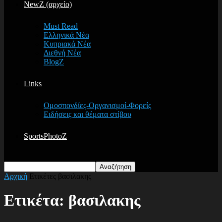
NewZ (αρχείο)
Must Read
Ελληνικά Νέα
Κυπριακά Νέα
Διεθνή Νέα
BlogZ
Links
Ομοσπονδίες-Οργανισμοί-Φορείς
Ειδήσεις και θέματα στίβου
SportsPhotoZ
Αρχική
Ετικέτες
βασιλακης
Ετικέτα: βασιλακης