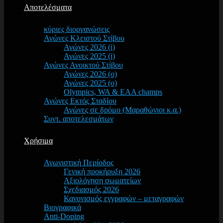
Αποτελέσματα
κύριες διοργανώσεις
Αγώνες Κλειστού Στίβου
Αγώνες 2026 (i)
Αγώνες 2025 (i)
Αγώνες Ανοικτού Στίβου
Αγώνες 2026 (o)
Αγώνες 2025 (o)
Olympics, WA & EAA champs
Αγώνες Εκτός Σταδίου
Αγώνες σε δρόμο (Μαραθώνιοι κ.α.)
Συντ. αποτελεσμάτων
Χρήσιμα
Αγωνιστική Περίοδος
Γενική προκήρυξη 2026
Αξιολόγηση σωματείων
Σχεδιασμός 2026
Κανονισμός εγγραφών – μεταγραφών
Βιογραφικά
Anti-Doping