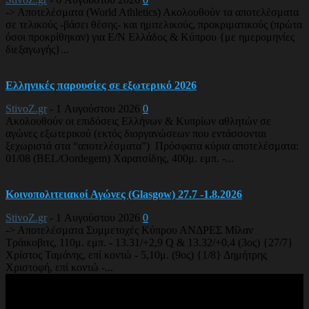
-> Αποτελέσματα (World Athletics) Ακολουθούν τα αποτελέσματα
σε τελικούς -βάσει θέσης- και ημιτελικούς, προκριματικούς (πρώτα
όσοι προκρίθηκαν) για Ε/Ν Ελλάδος & Κύπρου {με ημερομηνίες
διεξαγωγής}...
Ελληνικές παρουσίες σε εξωτερικό 2026
StivoZ.gr
-
1 Αυγούστου 2026
0
Ακολουθούν οι επιδόσεις Ελλήνων & Κυπρίων αθλητών σε
αγώνες εξωτερικού (εκτός διοργανώσεων που εντάσσονται
ξεχωριστά στα “αποτελέσματα”) Πρόσφατα κύρια αποτελέσματα:
01/08 (BEL/Oordegem) Χαρατσίδης, 400μ. εμπ. -...
Κοινοπολιτειακοί Αγώνες (Glasgow) 27.7 -1.8.2026
StivoZ.gr
-
1 Αυγούστου 2026
0
-> Αποτελέσματα Συμμετοχές Κύπρου ΑΝΔΡΕΣ Μίλαν
Τράικοβιτς, 110μ. εμπ. - 13.31/+2,9 Q & 13.32/+0,4 (3ος) {27/7}
Χρίστος Ταμάνης, επί κοντώ - 5,10μ. (9ος) {1/8} Δημήτρης
Χριστοφή, επί κοντώ -...