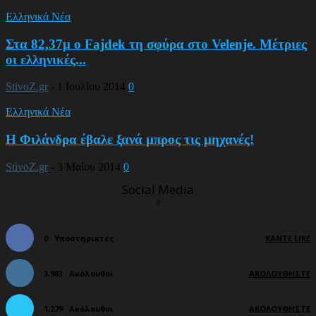
Ελληνικά Νέα
Στα 82,37μ ο Fajdek τη σφύρα στο Velenje. Μέτριες
οι ελληνικές...
StivoZ.gr
-
1 Ιουλίου 2014
0
Ελληνικά Νέα
Η Φιλάνδρα έβαλε ξανά μπρος τις μηχανές!
StivoZ.gr
-
3 Μαΐου 2014
0
Social Media
0
Υποστηρικτές
ΚΆΝΤΕ LIKE
3,983
Ακόλουθοι
ΑΚΟΛΟΥΘΉΣΤΕ
1,279
Ακόλουθοι
ΑΚΟΛΟΥΘΉΣΤΕ