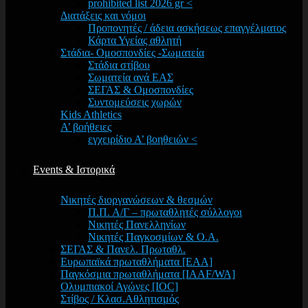
prohibited list 2026 gr <
Διατάξεις και νόμοι
Προπονητές / άδεια ασκήσεως επαγγέλματος
Κάρτα Υγείας αθλητή
Στάδια- Ομοσπονδίες -Σωματεία
Στάδια στίβου
Σωματεία ανά ΕΑΣ
ΣΕΓΑΣ & Ομοσπονδίες
Συντομεύσεις χωρών
Kids Athletics
Α’ βοήθειες
εγχειρίδιο Α’ βοηθειών <
Events & Ιστορικά
Νικητές διοργανώσεων & θεσμών
Π.Π. Α/Γ – πρωταθλητές σύλλογοι
Νικητές Πανελληνίων
Νικητές Παγκοσμίων & Ο.Α.
ΣΕΓΑΣ & Πανελ. Πρωταθλ.
Ευρωπαϊκά πρωταθλήματα [EAA]
Παγκόσμια πρωταθλήματα [IAAF/WA]
Ολυμπιακοί Αγώνες [IOC]
Στίβος / Κλασ.Αθλητισμός