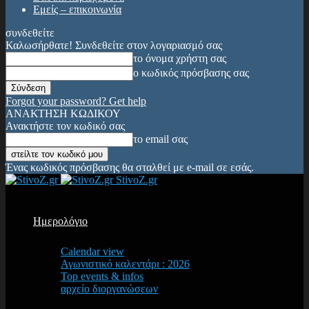
Εμείς – επικοινωνία
συνδεθείτε
Καλωσήρθατε! Συνδεθείτε στον λογαριασμό σας
το όνομα χρήστη σας
ο κωδικός πρόσβασης σας
Forgot your password? Get help
ΑΝΑΚΤΗΣΗ ΚΩΔΙΚΟΥ
Ανακτήστε τον κωδικό σας
το email σας
Ένας κωδικός πρόσβασης θα σταλθεί με e-mail σε εσάς.
StivoZ.gr
Ημερολόγιο
Calendar view
Αγωνιστικό καλεντάρι : 2026
Top events & infos
αρχείο διοργανώσεων