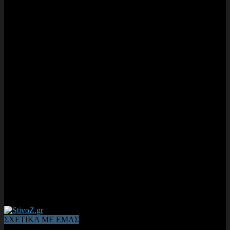
ΣΧΕΤΙΚΑ ΜΕ ΕΜΑΣ
Από το 2006, η 1η διαδικτυακή κοινότητα αθλητών & φιλάθλων