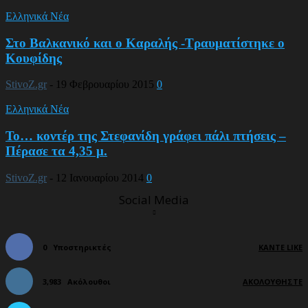
Ελληνικά Νέα
Στο Βαλκανικό και ο Καραλής -Τραυματίστηκε ο
Κουφίδης
StivoZ.gr
-
19 Φεβρουαρίου 2015
0
Ελληνικά Νέα
Το… κοντέρ της Στεφανίδη γράφει πάλι πτήσεις –
Πέρασε τα 4,35 μ.
StivoZ.gr
-
12 Ιανουαρίου 2014
0
Social Media
0
Υποστηρικτές
ΚΆΝΤΕ LIKE
3,983
Ακόλουθοι
ΑΚΟΛΟΥΘΉΣΤΕ