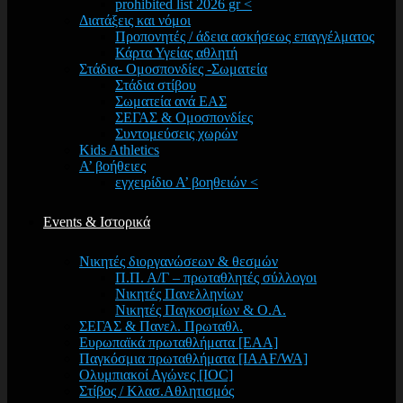
prohibited list 2026 gr <
Διατάξεις και νόμοι
Προπονητές / άδεια ασκήσεως επαγγέλματος
Κάρτα Υγείας αθλητή
Στάδια- Ομοσπονδίες -Σωματεία
Στάδια στίβου
Σωματεία ανά ΕΑΣ
ΣΕΓΑΣ & Ομοσπονδίες
Συντομεύσεις χωρών
Kids Athletics
Α’ βοήθειες
εγχειρίδιο Α’ βοηθειών <
Events & Ιστορικά
Νικητές διοργανώσεων & θεσμών
Π.Π. Α/Γ – πρωταθλητές σύλλογοι
Νικητές Πανελληνίων
Νικητές Παγκοσμίων & Ο.Α.
ΣΕΓΑΣ & Πανελ. Πρωταθλ.
Ευρωπαϊκά πρωταθλήματα [EAA]
Παγκόσμια πρωταθλήματα [IAAF/WA]
Ολυμπιακοί Αγώνες [IOC]
Στίβος / Κλασ.Αθλητισμός