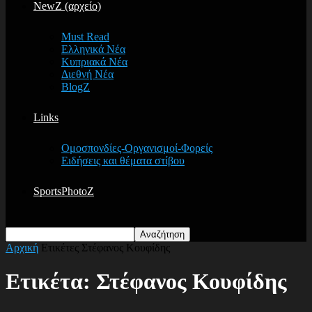
NewZ (αρχείο)
Must Read
Ελληνικά Νέα
Κυπριακά Νέα
Διεθνή Νέα
BlogZ
Links
Ομοσπονδίες-Οργανισμοί-Φορείς
Ειδήσεις και θέματα στίβου
SportsPhotoZ
Αρχική
Ετικέτες
Στέφανος Κουφίδης
Ετικέτα: Στέφανος Κουφίδης