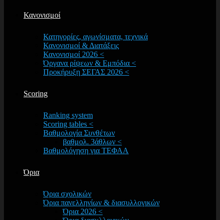
Κανονισμοί
Κατηγορίες, αγωνίσματα, τεχνικά
Κανονισμοί & Διατάξεις
Κανονισμοί 2026 <
Όργανα ρίψεων & Εμπόδια <
Προκήρυξη ΣΕΓΑΣ 2026 <
Scoring
Ranking system
Scoring tables <
Βαθμολογία Συνθέτων
βαθμολ. 3άθλων <
Βαθμολόγηση για ΤΕΦΑΑ
Όρια
Όρια σχολικών
Όρια πανελληνίων & διασυλλογικών
Όρια 2026 <