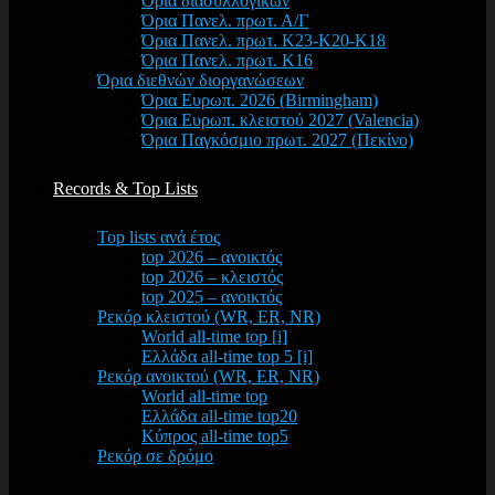
Όρια διασυλλογικών
Όρια Πανελ. πρωτ. Α/Γ
Όρια Πανελ. πρωτ. Κ23-Κ20-Κ18
Όρια Πανελ. πρωτ. Κ16
Όρια διεθνών διοργανώσεων
Όρια Ευρωπ. 2026 (Birmingham)
Όρια Ευρωπ. κλειστού 2027 (Valencia)
Όρια Παγκόσμιο πρωτ. 2027 (Πεκίνο)
Records & Top Lists
Top lists ανά έτος
top 2026 – ανοικτός
top 2026 – κλειστός
top 2025 – ανοικτός
Ρεκόρ κλειστού (WR, ER, NR)
World all-time top [i]
Ελλάδα all-time top 5 [i]
Ρεκόρ ανοικτού (WR, ER, NR)
World all-time top
Ελλάδα all-time top20
Κύπρος all-time top5
Ρεκόρ σε δρόμο