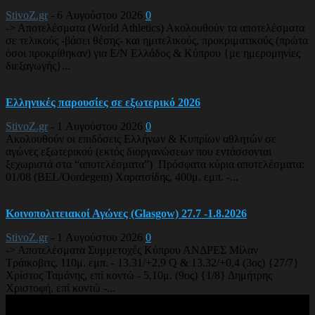
StivoZ.gr
-
6 Αυγούστου 2026
0
-> Αποτελέσματα (World Athletics) Ακολουθούν τα αποτελέσματα
σε τελικούς -βάσει θέσης- και ημιτελικούς, προκριματικούς (πρώτα
όσοι προκρίθηκαν) για Ε/Ν Ελλάδος & Κύπρου {με ημερομηνίες
διεξαγωγής}...
Ελληνικές παρουσίες σε εξωτερικό 2026
StivoZ.gr
-
1 Αυγούστου 2026
0
Ακολουθούν οι επιδόσεις Ελλήνων & Κυπρίων αθλητών σε
αγώνες εξωτερικού (εκτός διοργανώσεων που εντάσσονται
ξεχωριστά στα “αποτελέσματα”) Πρόσφατα κύρια αποτελέσματα:
01/08 (BEL/Oordegem) Χαρατσίδης, 400μ. εμπ. -...
Κοινοπολιτειακοί Αγώνες (Glasgow) 27.7 -1.8.2026
StivoZ.gr
-
1 Αυγούστου 2026
0
-> Αποτελέσματα Συμμετοχές Κύπρου ΑΝΔΡΕΣ Μίλαν
Τράικοβιτς, 110μ. εμπ. - 13.31/+2,9 Q & 13.32/+0,4 (3ος) {27/7}
Χρίστος Ταμάνης, επί κοντώ - 5,10μ. (9ος) {1/8} Δημήτρης
Χριστοφή, επί κοντώ -...