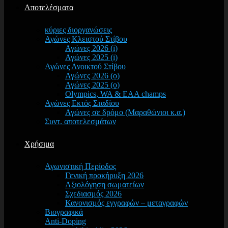
Αποτελέσματα
κύριες διοργανώσεις
Αγώνες Κλειστού Στίβου
Αγώνες 2026 (i)
Αγώνες 2025 (i)
Αγώνες Ανοικτού Στίβου
Αγώνες 2026 (o)
Αγώνες 2025 (o)
Olympics, WA & EAA champs
Αγώνες Εκτός Σταδίου
Αγώνες σε δρόμο (Μαραθώνιοι κ.α.)
Συντ. αποτελεσμάτων
Χρήσιμα
Αγωνιστική Περίοδος
Γενική προκήρυξη 2026
Αξιολόγηση σωματείων
Σχεδιασμός 2026
Κανονισμός εγγραφών – μεταγραφών
Βιογραφικά
Anti-Doping