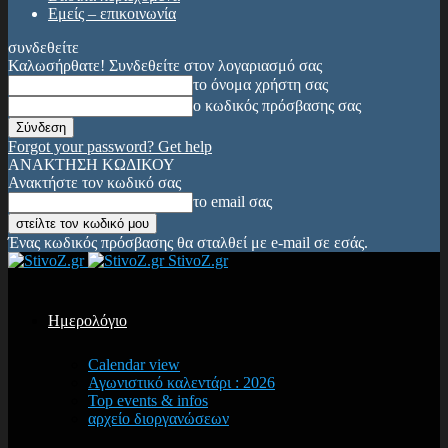
Εμείς – επικοινωνία
συνδεθείτε
Καλωσήρθατε! Συνδεθείτε στον λογαριασμό σας
το όνομα χρήστη σας
ο κωδικός πρόσβασης σας
Forgot your password? Get help
ΑΝΑΚΤΗΣΗ ΚΩΔΙΚΟΥ
Ανακτήστε τον κωδικό σας
το email σας
Ένας κωδικός πρόσβασης θα σταλθεί με e-mail σε εσάς.
StivoZ.gr
Ημερολόγιο
Calendar view
Αγωνιστικό καλεντάρι : 2026
Top events & infos
αρχείο διοργανώσεων