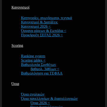
Κανονισμοί
Κατηγορίες, αγωνίσματα, τεχνικά
Κανονισμοί & Διατάξεις
Κανονισμοί 2026 <
Όργανα ρίψεων & Εμπόδια <
Προκήρυξη ΣΕΓΑΣ 2026 <
Scoring
Ranking system
Scoring tables <
Βαθμολογία Συνθέτων
βαθμολ. 3άθλων <
Βαθμολόγηση για ΤΕΦΑΑ
Όρια
Όρια σχολικών
Όρια πανελληνίων & διασυλλογικών
Όρια 2026 <