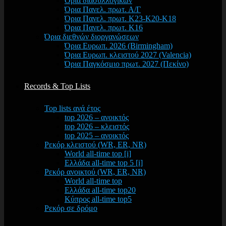
Όρια διασυλλογικών
Όρια Πανελ. πρωτ. Α/Γ
Όρια Πανελ. πρωτ. Κ23-Κ20-Κ18
Όρια Πανελ. πρωτ. Κ16
Όρια διεθνών διοργανώσεων
Όρια Ευρωπ. 2026 (Birmingham)
Όρια Ευρωπ. κλειστού 2027 (Valencia)
Όρια Παγκόσμιο πρωτ. 2027 (Πεκίνο)
Records & Top Lists
Top lists ανά έτος
top 2026 – ανοικτός
top 2026 – κλειστός
top 2025 – ανοικτός
Ρεκόρ κλειστού (WR, ER, NR)
World all-time top [i]
Ελλάδα all-time top 5 [i]
Ρεκόρ ανοικτού (WR, ER, NR)
World all-time top
Ελλάδα all-time top20
Κύπρος all-time top5
Ρεκόρ σε δρόμο