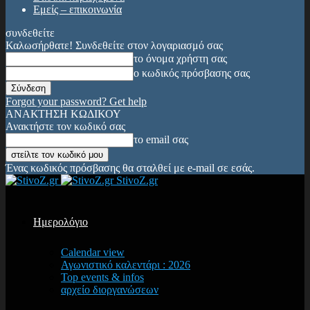
Εμείς – επικοινωνία
συνδεθείτε
Καλωσήρθατε! Συνδεθείτε στον λογαριασμό σας
το όνομα χρήστη σας
ο κωδικός πρόσβασης σας
Forgot your password? Get help
ΑΝΑΚΤΗΣΗ ΚΩΔΙΚΟΥ
Ανακτήστε τον κωδικό σας
το email σας
Ένας κωδικός πρόσβασης θα σταλθεί με e-mail σε εσάς.
StivoZ.gr
Ημερολόγιο
Calendar view
Αγωνιστικό καλεντάρι : 2026
Top events & infos
αρχείο διοργανώσεων