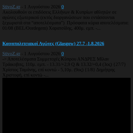
StivoZ.gr
-
1 Αυγούστου 2026
0
Ακολουθούν οι επιδόσεις Ελλήνων & Κυπρίων αθλητών σε
αγώνες εξωτερικού (εκτός διοργανώσεων που εντάσσονται
ξεχωριστά στα “αποτελέσματα”) Πρόσφατα κύρια αποτελέσματα:
01/08 (BEL/Oordegem) Χαρατσίδης, 400μ. εμπ. -...
Κοινοπολιτειακοί Αγώνες (Glasgow) 27.7 -1.8.2026
StivoZ.gr
-
1 Αυγούστου 2026
0
-> Αποτελέσματα Συμμετοχές Κύπρου ΑΝΔΡΕΣ Μίλαν
Τράικοβιτς, 110μ. εμπ. - 13.31/+2,9 Q & 13.32/+0,4 (3ος) {27/7}
Χρίστος Ταμάνης, επί κοντώ - 5,10μ. (9ος) {1/8} Δημήτρης
Χριστοφή, επί κοντώ -...