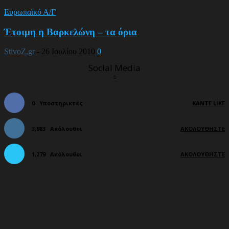
Ευρωπαϊκό Α/Γ
Έτοιμη η Βαρκελώνη – τα όρια
StivoZ.gr
-
26 Ιουλίου 2010
0
Social Media
0
Υποστηρικτές
ΚΆΝΤΕ LIKE
3,983
Ακόλουθοι
ΑΚΟΛΟΥΘΉΣΤΕ
1,279
Ακόλουθοι
ΑΚΟΛΟΥΘΉΣΤΕ