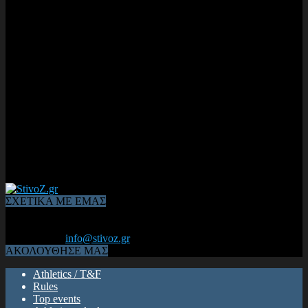
ΣΧΕΤΙΚΑ ΜΕ ΕΜΑΣ
Από το 2006, η 1η διαδικτυακή κοινότητα αθλητών & φιλάθλων
του Κλασικού Αθλητισμού! ΟΛΟΣ Ο ΣΤΙΒΟΣ ΕΙΝΑΙ ΕΔΩ
Επικοινωνία:
info@stivoz.gr
ΑΚΟΛΟΥΘΗΣΕ ΜΑΣ
Athletics / T&F
Rules
Top events