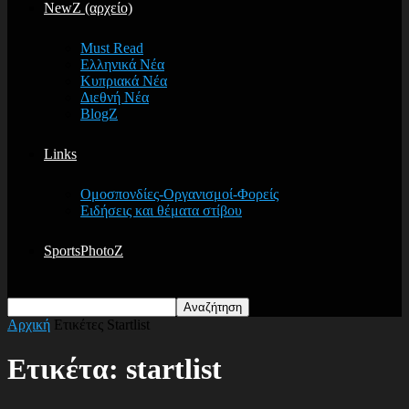
NewZ (αρχείο)
Must Read
Ελληνικά Νέα
Κυπριακά Νέα
Διεθνή Νέα
BlogZ
Links
Ομοσπονδίες-Οργανισμοί-Φορείς
Ειδήσεις και θέματα στίβου
SportsPhotoZ
Αρχική
Ετικέτες
Startlist
Ετικέτα: startlist