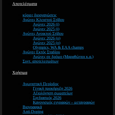
Αποτελέσματα
κύριες διοργανώσεις
Αγώνες Κλειστού Στίβου
Αγώνες 2026 (i)
Αγώνες 2025 (i)
Αγώνες Ανοικτού Στίβου
Αγώνες 2026 (o)
Αγώνες 2025 (o)
Olympics, WA & EAA champs
Αγώνες Εκτός Σταδίου
Αγώνες σε δρόμο (Μαραθώνιοι κ.α.)
Συντ. αποτελεσμάτων
Χρήσιμα
Αγωνιστική Περίοδος
Γενική προκήρυξη 2026
Αξιολόγηση σωματείων
Σχεδιασμός 2026
Κανονισμός εγγραφών – μεταγραφών
Βιογραφικά
Anti-Doping