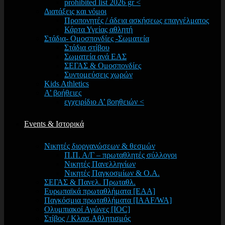
prohibited list 2026 gr <
Διατάξεις και νόμοι
Προπονητές / άδεια ασκήσεως επαγγέλματος
Κάρτα Υγείας αθλητή
Στάδια- Ομοσπονδίες -Σωματεία
Στάδια στίβου
Σωματεία ανά ΕΑΣ
ΣΕΓΑΣ & Ομοσπονδίες
Συντομεύσεις χωρών
Kids Athletics
Α’ βοήθειες
εγχειρίδιο Α’ βοηθειών <
Events & Ιστορικά
Νικητές διοργανώσεων & θεσμών
Π.Π. Α/Γ – πρωταθλητές σύλλογοι
Νικητές Πανελληνίων
Νικητές Παγκοσμίων & Ο.Α.
ΣΕΓΑΣ & Πανελ. Πρωταθλ.
Ευρωπαϊκά πρωταθλήματα [EAA]
Παγκόσμια πρωταθλήματα [IAAF/WA]
Ολυμπιακοί Αγώνες [IOC]
Στίβος / Κλασ.Αθλητισμός