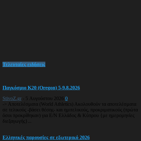
Τελευταίες ειδήσεις
Παγκόσμιο Κ20 (Oregon) 5-9.8.2026
StivoZ.gr
-
5 Αυγούστου 2026
0
-> Αποτελέσματα (World Athletics) Ακολουθούν τα αποτελέσματα
σε τελικούς -βάσει θέσης- και ημιτελικούς, προκριματικούς (πρώτα
όσοι προκρίθηκαν) για Ε/Ν Ελλάδος & Κύπρου {με ημερομηνίες
διεξαγωγής}...
Ελληνικές παρουσίες σε εξωτερικό 2026