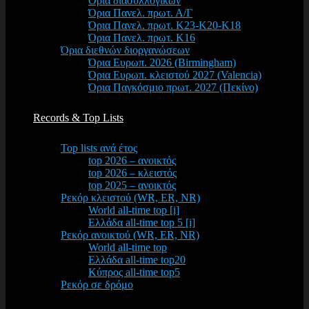
Όρια διασυλλογικών
Όρια Πανελ. πρωτ. Α/Γ
Όρια Πανελ. πρωτ. Κ23-Κ20-Κ18
Όρια Πανελ. πρωτ. Κ16
Όρια διεθνών διοργανώσεων
Όρια Ευρωπ. 2026 (Birmingham)
Όρια Ευρωπ. κλειστού 2027 (Valencia)
Όρια Παγκόσμιο πρωτ. 2027 (Πεκίνο)
Records & Top Lists
Top lists ανά έτος
top 2026 – ανοικτός
top 2026 – κλειστός
top 2025 – ανοικτός
Ρεκόρ κλειστού (WR, ER, NR)
World all-time top [i]
Ελλάδα all-time top 5 [i]
Ρεκόρ ανοικτού (WR, ER, NR)
World all-time top
Ελλάδα all-time top20
Κύπρος all-time top5
Ρεκόρ σε δρόμο