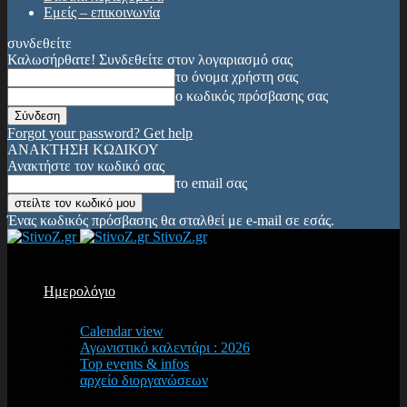
Εμείς – επικοινωνία
συνδεθείτε
Καλωσήρθατε! Συνδεθείτε στον λογαριασμό σας
το όνομα χρήστη σας
ο κωδικός πρόσβασης σας
Forgot your password? Get help
ΑΝΑΚΤΗΣΗ ΚΩΔΙΚΟΥ
Ανακτήστε τον κωδικό σας
το email σας
Ένας κωδικός πρόσβασης θα σταλθεί με e-mail σε εσάς.
StivoZ.gr
Ημερολόγιο
Calendar view
Αγωνιστικό καλεντάρι : 2026
Top events & infos
αρχείο διοργανώσεων