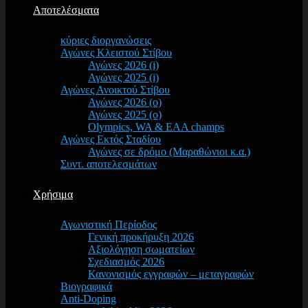
Αποτελέσματα
κύριες διοργανώσεις
Αγώνες Κλειστού Στίβου
Αγώνες 2026 (i)
Αγώνες 2025 (i)
Αγώνες Ανοικτού Στίβου
Αγώνες 2026 (o)
Αγώνες 2025 (o)
Olympics, WA & EAA champs
Αγώνες Εκτός Σταδίου
Αγώνες σε δρόμο (Μαραθώνιοι κ.α.)
Συντ. αποτελεσμάτων
Χρήσιμα
Αγωνιστική Περίοδος
Γενική προκήρυξη 2026
Αξιολόγηση σωματείων
Σχεδιασμός 2026
Κανονισμός εγγραφών – μεταγραφών
Βιογραφικά
Anti-Doping