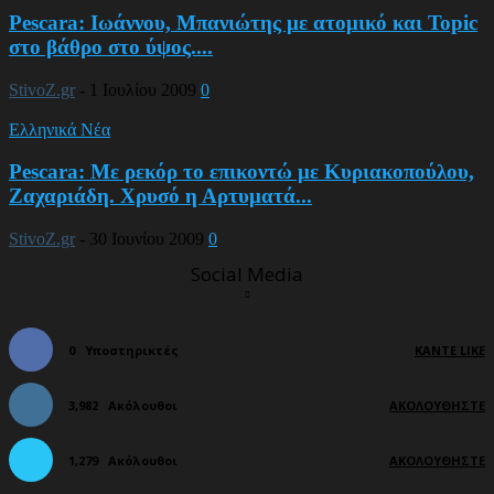
Pescara: Ιωάννου, Μπανιώτης με ατομικό και Topic
στο βάθρο στο ύψος....
StivoZ.gr
-
1 Ιουλίου 2009
0
Ελληνικά Νέα
Pescara: Με ρεκόρ το επικοντώ με Κυριακοπούλου,
Ζαχαριάδη. Χρυσό η Αρτυματά...
StivoZ.gr
-
30 Ιουνίου 2009
0
Social Media
0
Υποστηρικτές
ΚΆΝΤΕ LIKE
3,982
Ακόλουθοι
ΑΚΟΛΟΥΘΉΣΤΕ
1,279
Ακόλουθοι
ΑΚΟΛΟΥΘΉΣΤΕ