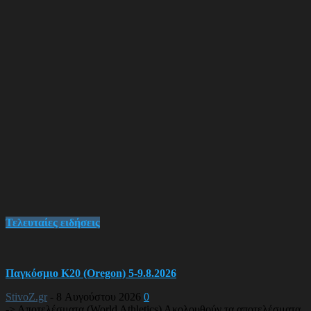
Τελευταίες ειδήσεις
Παγκόσμιο Κ20 (Oregon) 5-9.8.2026
StivoZ.gr
-
8 Αυγούστου 2026
0
-> Αποτελέσματα (World Athletics) Ακολουθούν τα αποτελέσματα