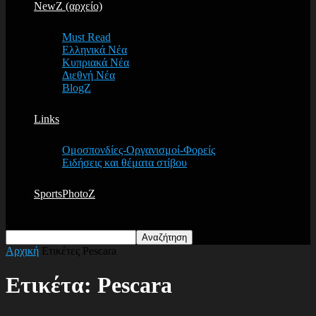
NewZ (αρχείο)
Must Read
Ελληνικά Νέα
Κυπριακά Νέα
Διεθνή Νέα
BlogZ
Links
Ομοσπονδίες-Οργανισμοί-Φορείς
Ειδήσεις και θέματα στίβου
SportsPhotoZ
Αρχική
Ετικέτες
Pescara
Ετικέτα: Pescara