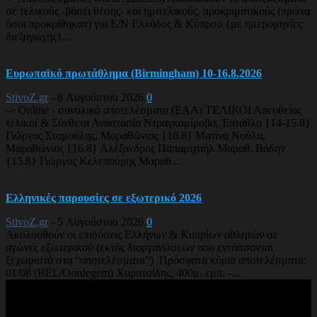
σε τελικούς -βάσει θέσης- και ημιτελικούς, προκριματικούς (πρώτα
όσοι προκρίθηκαν) για Ε/Ν Ελλάδος & Κύπρου {με ημερομηνίες
διεξαγωγής}...
Ευρωπαϊκό πρωτάθλημα (Birmingham) 10-16.8.2026
StivoZ.gr
-
8 Αυγούστου 2026
0
-> Online - συνολικά αποτελέσματα (EAA) ΤΕΛΙΚΟΙ Απευθείας
τελικοί & Σύνθετα Αναστασία Ντραγκομίροβα, Έπταθλο {14-15.8}
Γιώργος Σταμούλης, Μαραθώνιος {16.8} Ματίνα Νούλα,
Μαραθώνιος {16.8} Αλέξανδρος Παπαμιχαήλ Μαραθ. Βάδην
{15.8} Γιώργος Κελεπούρης Μαραθ....
Ελληνικές παρουσίες σε εξωτερικό 2026
StivoZ.gr
-
5 Αυγούστου 2026
0
Ακολουθούν οι επιδόσεις Ελλήνων & Κυπρίων αθλητών σε
αγώνες εξωτερικού (εκτός διοργανώσεων που εντάσσονται
ξεχωριστά στα “αποτελέσματα”) Πρόσφατα κύρια αποτελέσματα:
01/08 (BEL/Oordegem) Χαρατσίδης, 400μ. εμπ. -...