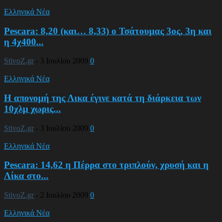
Ελληνικά Νέα
Pescara: 8,20 (και… 8,33) ο Τσάτουμας 3ος, 3η και
η 4χ400...
StivoZ.gr
-
3 Ιουλίου 2009
0
Ελληνικά Νέα
Η απονομή της Λικα έγινε κατά τη διάρκεια των
10χλμ χωρις...
StivoZ.gr
-
3 Ιουλίου 2009
0
Ελληνικά Νέα
Pescara: 14,62 η Πέρρα στο τριπλούν, χρυσή και η
Λίκα στο...
StivoZ.gr
-
2 Ιουλίου 2009
0
Ελληνικά Νέα