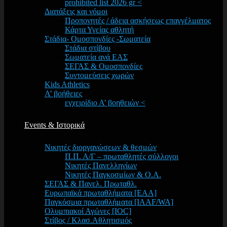
prohibited list 2026 gr <
Διατάξεις και νόμοι
Προπονητές / άδεια ασκήσεως επαγγέλματος
Κάρτα Υγείας αθλητή
Στάδια- Ομοσπονδίες -Σωματεία
Στάδια στίβου
Σωματεία ανά ΕΑΣ
ΣΕΓΑΣ & Ομοσπονδίες
Συντομεύσεις χωρών
Kids Athletics
Α’ βοήθειες
εγχειρίδιο Α’ βοηθειών <
Events & Ιστορικά
Νικητές διοργανώσεων & θεσμών
Π.Π. Α/Γ – πρωταθλητές σύλλογοι
Νικητές Πανελληνίων
Νικητές Παγκοσμίων & Ο.Α.
ΣΕΓΑΣ & Πανελ. Πρωταθλ.
Ευρωπαϊκά πρωταθλήματα [EAA]
Παγκόσμια πρωταθλήματα [IAAF/WA]
Ολυμπιακοί Αγώνες [IOC]
Στίβος / Κλασ.Αθλητισμός