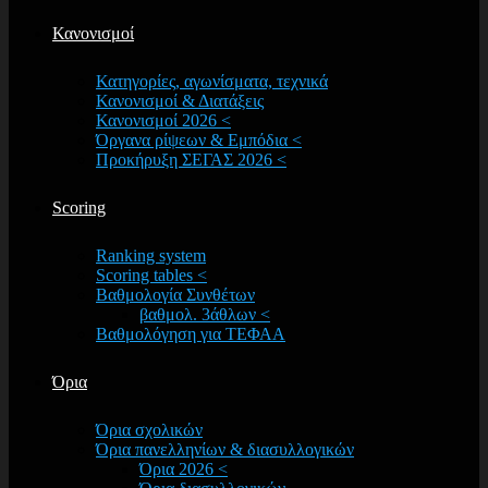
Κανονισμοί
Κατηγορίες, αγωνίσματα, τεχνικά
Κανονισμοί & Διατάξεις
Κανονισμοί 2026 <
Όργανα ρίψεων & Εμπόδια <
Προκήρυξη ΣΕΓΑΣ 2026 <
Scoring
Ranking system
Scoring tables <
Βαθμολογία Συνθέτων
βαθμολ. 3άθλων <
Βαθμολόγηση για ΤΕΦΑΑ
Όρια
Όρια σχολικών
Όρια πανελληνίων & διασυλλογικών
Όρια 2026 <