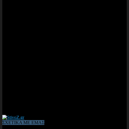
ΣΧΕΤΙΚΑ ΜΕ ΕΜΑΣ
Από το 2006, η 1η διαδικτυακή κοινότητα αθλητών & φιλάθλων