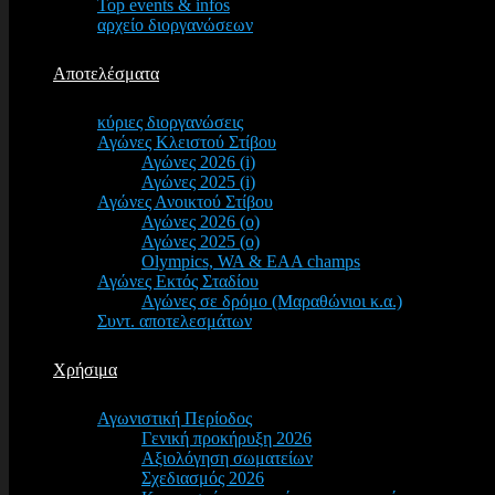
Top events & infos
αρχείο διοργανώσεων
Αποτελέσματα
κύριες διοργανώσεις
Αγώνες Κλειστού Στίβου
Αγώνες 2026 (i)
Αγώνες 2025 (i)
Αγώνες Ανοικτού Στίβου
Αγώνες 2026 (o)
Αγώνες 2025 (o)
Olympics, WA & EAA champs
Αγώνες Εκτός Σταδίου
Αγώνες σε δρόμο (Μαραθώνιοι κ.α.)
Συντ. αποτελεσμάτων
Χρήσιμα
Αγωνιστική Περίοδος
Γενική προκήρυξη 2026
Αξιολόγηση σωματείων
Σχεδιασμός 2026