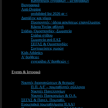
Κανονισμός εγγραφών – μεταγραφών
Βιογραφικά
Anti-Doping
prohibited list 2026 gr <
Διατάξεις και νόμοι
Προπονητές / άδεια ασκήσεως επαγγέλματος
Κάρτα Υγείας αθλητή
Στάδια- Ομοσπονδίες -Σωματεία
Στάδια στίβου
Σωματεία ανά ΕΑΣ
ΣΕΓΑΣ & Ομοσπονδίες
Συντομεύσεις χωρών
Kids Athletics
Α’ βοήθειες
εγχειρίδιο Α’ βοηθειών <
Events & Ιστορικά
Νικητές διοργανώσεων & θεσμών
Π.Π. Α/Γ – πρωταθλητές σύλλογοι
Νικητές Πανελληνίων
Νικητές Παγκοσμίων & Ο.Α.
ΣΕΓΑΣ & Πανελ. Πρωταθλ.
Ευρωπαϊκά πρωταθλήματα [EAA]