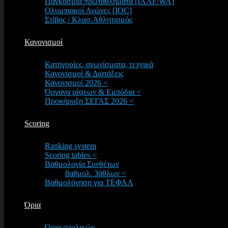
Παγκόσμια πρωταθλήματα [IAAF/WA]
Ολυμπιακοί Αγώνες [IOC]
Στίβος / Κλασ.Αθλητισμός
Κανονισμοί
Κατηγορίες, αγωνίσματα, τεχνικά
Κανονισμοί & Διατάξεις
Κανονισμοί 2026 <
Όργανα ρίψεων & Εμπόδια <
Προκήρυξη ΣΕΓΑΣ 2026 <
Scoring
Ranking system
Scoring tables <
Βαθμολογία Συνθέτων
βαθμολ. 3άθλων <
Βαθμολόγηση για ΤΕΦΑΑ
Όρια
Όρια σχολικών