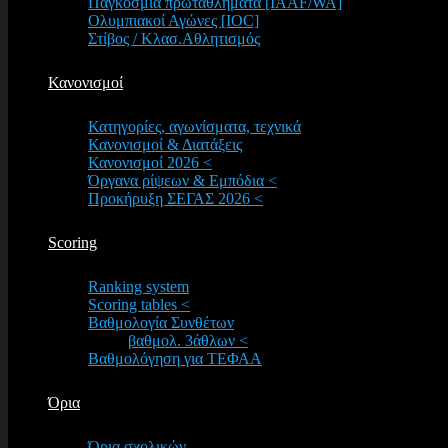
Παγκόσμια πρωταθλήματα [IAAF/WA]
Ολυμπιακοί Αγώνες [IOC]
Στίβος / Κλασ.Αθλητισμός
Κανονισμοί
Κατηγορίες, αγωνίσματα, τεχνικά
Κανονισμοί & Διατάξεις
Κανονισμοί 2026 <
Όργανα ρίψεων & Εμπόδια <
Προκήρυξη ΣΕΓΑΣ 2026 <
Scoring
Ranking system
Scoring tables <
Βαθμολογία Συνθέτων
βαθμολ. 3άθλων <
Βαθμολόγηση για ΤΕΦΑΑ
Όρια
Όρια σχολικών