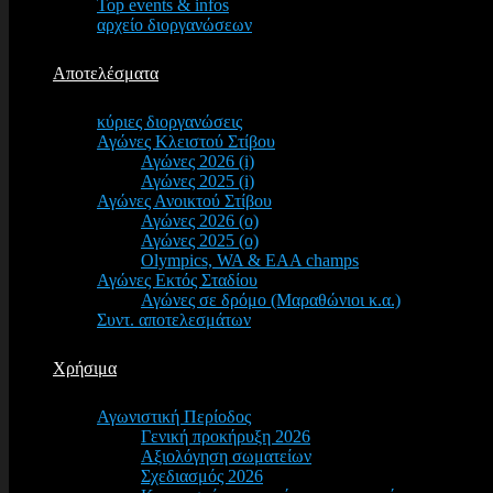
Top events & infos
αρχείο διοργανώσεων
Αποτελέσματα
κύριες διοργανώσεις
Αγώνες Κλειστού Στίβου
Αγώνες 2026 (i)
Αγώνες 2025 (i)
Αγώνες Ανοικτού Στίβου
Αγώνες 2026 (o)
Αγώνες 2025 (o)
Olympics, WA & EAA champs
Αγώνες Εκτός Σταδίου
Αγώνες σε δρόμο (Μαραθώνιοι κ.α.)
Συντ. αποτελεσμάτων
Χρήσιμα
Αγωνιστική Περίοδος
Γενική προκήρυξη 2026
Αξιολόγηση σωματείων
Σχεδιασμός 2026