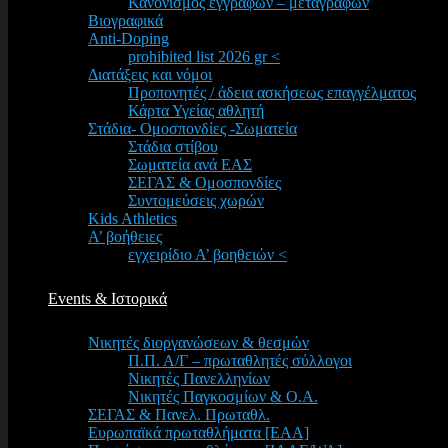
Κανονισμός εγγραφών – μεταγραφών
Βιογραφικά
Anti-Doping
prohibited list 2026 gr <
Διατάξεις και νόμοι
Προπονητές / άδεια ασκήσεως επαγγέλματος
Κάρτα Υγείας αθλητή
Στάδια- Ομοσπονδίες -Σωματεία
Στάδια στίβου
Σωματεία ανά ΕΑΣ
ΣΕΓΑΣ & Ομοσπονδίες
Συντομεύσεις χωρών
Kids Athletics
Α’ βοήθειες
εγχειρίδιο Α’ βοηθειών <
Events & Ιστορικά
Νικητές διοργανώσεων & θεσμών
Π.Π. Α/Γ – πρωταθλητές σύλλογοι
Νικητές Πανελληνίων
Νικητές Παγκοσμίων & Ο.Α.
ΣΕΓΑΣ & Πανελ. Πρωταθλ.
Ευρωπαϊκά πρωταθλήματα [EAA]