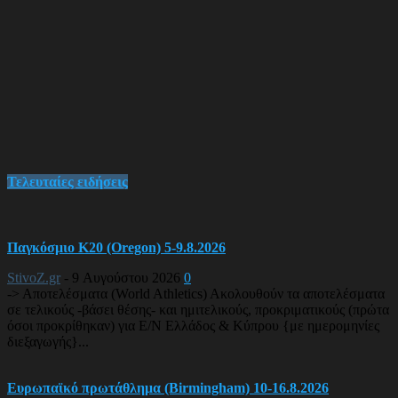
Τελευταίες ειδήσεις
Παγκόσμιο Κ20 (Oregon) 5-9.8.2026
StivoZ.gr
-
9 Αυγούστου 2026
0
-> Αποτελέσματα (World Athletics) Ακολουθούν τα αποτελέσματα
σε τελικούς -βάσει θέσης- και ημιτελικούς, προκριματικούς (πρώτα
όσοι προκρίθηκαν) για Ε/Ν Ελλάδος & Κύπρου {με ημερομηνίες
διεξαγωγής}...
Ευρωπαϊκό πρωτάθλημα (Birmingham) 10-16.8.2026