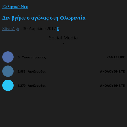
Ελληνικά Νέα
Δεν βγήκε ο αγώνας στη Φλωρεντία
StivoZ.gr
-
30 Απριλίου 2017
0
Social Media
0
Υποστηρικτές
ΚΆΝΤΕ LIKE
3,982
Ακόλουθοι
ΑΚΟΛΟΥΘΉΣΤΕ
1,279
Ακόλουθοι
ΑΚΟΛΟΥΘΉΣΤΕ