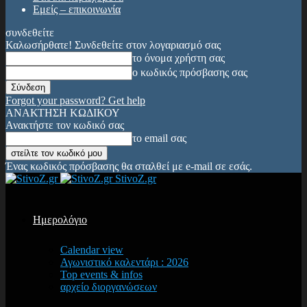
Εμείς – επικοινωνία
συνδεθείτε
Καλωσήρθατε! Συνδεθείτε στον λογαριασμό σας
το όνομα χρήστη σας
ο κωδικός πρόσβασης σας
Forgot your password? Get help
ΑΝΑΚΤΗΣΗ ΚΩΔΙΚΟΥ
Ανακτήστε τον κωδικό σας
το email σας
Ένας κωδικός πρόσβασης θα σταλθεί με e-mail σε εσάς.
StivoZ.gr
Ημερολόγιο
Calendar view
Αγωνιστικό καλεντάρι : 2026
Top events & infos
αρχείο διοργανώσεων