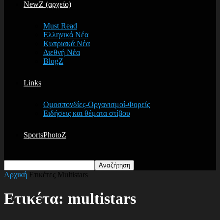
NewZ (αρχείο)
Must Read
Ελληνικά Νέα
Κυπριακά Νέα
Διεθνή Νέα
BlogZ
Links
Ομοσπονδίες-Οργανισμοί-Φορείς
Ειδήσεις και θέματα στίβου
SportsPhotoZ
Αρχική
Ετικέτες
Multistars
Ετικέτα: multistars