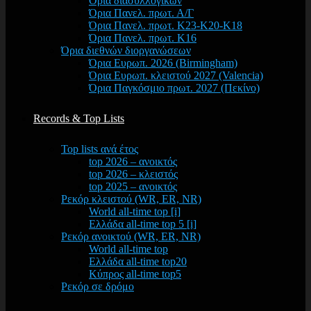
Όρια διασυλλογικών
Όρια Πανελ. πρωτ. Α/Γ
Όρια Πανελ. πρωτ. Κ23-Κ20-Κ18
Όρια Πανελ. πρωτ. Κ16
Όρια διεθνών διοργανώσεων
Όρια Ευρωπ. 2026 (Birmingham)
Όρια Ευρωπ. κλειστού 2027 (Valencia)
Όρια Παγκόσμιο πρωτ. 2027 (Πεκίνο)
Records & Top Lists
Top lists ανά έτος
top 2026 – ανοικτός
top 2026 – κλειστός
top 2025 – ανοικτός
Ρεκόρ κλειστού (WR, ER, NR)
World all-time top [i]
Ελλάδα all-time top 5 [i]
Ρεκόρ ανοικτού (WR, ER, NR)
World all-time top
Ελλάδα all-time top20
Κύπρος all-time top5
Ρεκόρ σε δρόμο