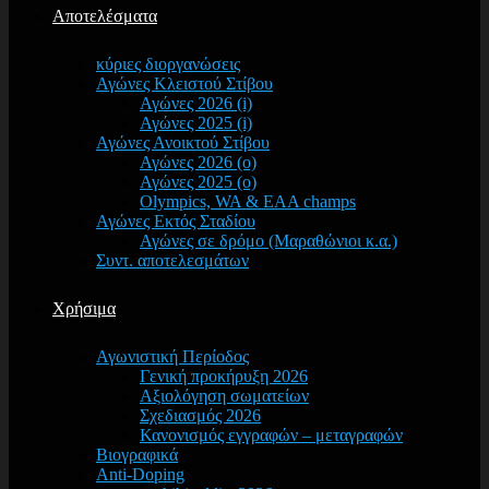
Αποτελέσματα
κύριες διοργανώσεις
Αγώνες Κλειστού Στίβου
Αγώνες 2026 (i)
Αγώνες 2025 (i)
Αγώνες Ανοικτού Στίβου
Αγώνες 2026 (o)
Αγώνες 2025 (o)
Olympics, WA & EAA champs
Αγώνες Εκτός Σταδίου
Αγώνες σε δρόμο (Μαραθώνιοι κ.α.)
Συντ. αποτελεσμάτων
Χρήσιμα
Αγωνιστική Περίοδος
Γενική προκήρυξη 2026
Αξιολόγηση σωματείων
Σχεδιασμός 2026
Κανονισμός εγγραφών – μεταγραφών
Βιογραφικά
Anti-Doping