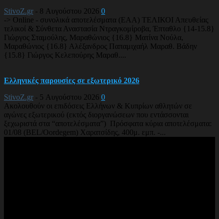
StivoZ.gr
-
8 Αυγούστου 2026
0
-> Online - συνολικά αποτελέσματα (EAA) ΤΕΛΙΚΟΙ Απευθείας
τελικοί & Σύνθετα Αναστασία Ντραγκομίροβα, Έπταθλο {14-15.8}
Γιώργος Σταμούλης, Μαραθώνιος {16.8} Ματίνα Νούλα,
Μαραθώνιος {16.8} Αλέξανδρος Παπαμιχαήλ Μαραθ. Βάδην
{15.8} Γιώργος Κελεπούρης Μαραθ....
Ελληνικές παρουσίες σε εξωτερικό 2026
StivoZ.gr
-
5 Αυγούστου 2026
0
Ακολουθούν οι επιδόσεις Ελλήνων & Κυπρίων αθλητών σε
αγώνες εξωτερικού (εκτός διοργανώσεων που εντάσσονται
ξεχωριστά στα “αποτελέσματα”) Πρόσφατα κύρια αποτελέσματα:
01/08 (BEL/Oordegem) Χαρατσίδης, 400μ. εμπ. -...