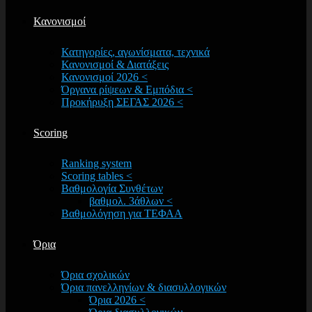
Κανονισμοί
Κατηγορίες, αγωνίσματα, τεχνικά
Κανονισμοί & Διατάξεις
Κανονισμοί 2026 <
Όργανα ρίψεων & Εμπόδια <
Προκήρυξη ΣΕΓΑΣ 2026 <
Scoring
Ranking system
Scoring tables <
Βαθμολογία Συνθέτων
βαθμολ. 3άθλων <
Βαθμολόγηση για ΤΕΦΑΑ
Όρια
Όρια σχολικών
Όρια πανελληνίων & διασυλλογικών
Όρια 2026 <