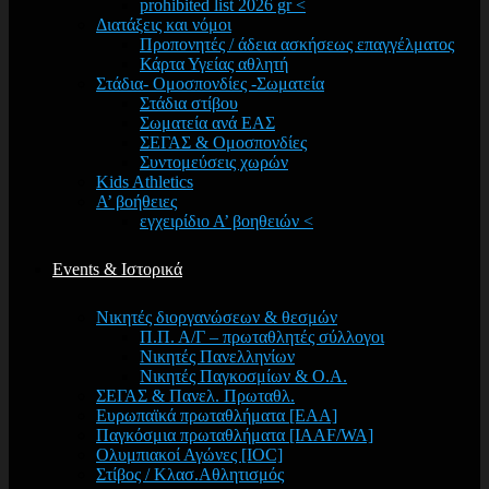
prohibited list 2026 gr <
Διατάξεις και νόμοι
Προπονητές / άδεια ασκήσεως επαγγέλματος
Κάρτα Υγείας αθλητή
Στάδια- Ομοσπονδίες -Σωματεία
Στάδια στίβου
Σωματεία ανά ΕΑΣ
ΣΕΓΑΣ & Ομοσπονδίες
Συντομεύσεις χωρών
Kids Athletics
Α’ βοήθειες
εγχειρίδιο Α’ βοηθειών <
Events & Ιστορικά
Νικητές διοργανώσεων & θεσμών
Π.Π. Α/Γ – πρωταθλητές σύλλογοι
Νικητές Πανελληνίων
Νικητές Παγκοσμίων & Ο.Α.
ΣΕΓΑΣ & Πανελ. Πρωταθλ.
Ευρωπαϊκά πρωταθλήματα [EAA]
Παγκόσμια πρωταθλήματα [IAAF/WA]
Ολυμπιακοί Αγώνες [IOC]
Στίβος / Κλασ.Αθλητισμός