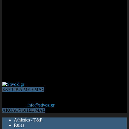
ΣΧΕΤΙΚΑ ΜΕ ΕΜΑΣ
Από το 2006, η 1η διαδικτυακή κοινότητα αθλητών & φιλάθλων
του Κλασικού Αθλητισμού! ΟΛΟΣ Ο ΣΤΙΒΟΣ ΕΙΝΑΙ ΕΔΩ
Επικοινωνία:
info@stivoz.gr
ΑΚΟΛΟΥΘΗΣΕ ΜΑΣ
Athletics / T&F
Rules