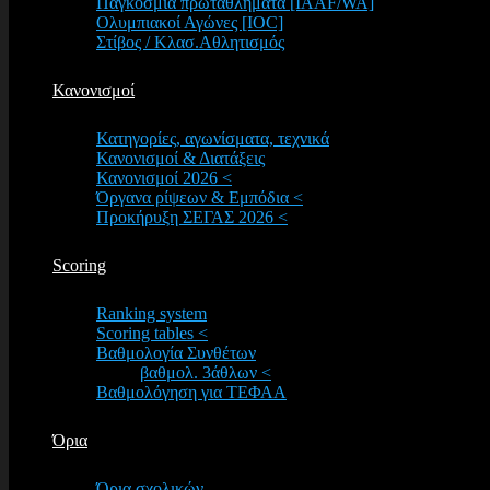
Παγκόσμια πρωταθλήματα [IAAF/WA]
Ολυμπιακοί Αγώνες [IOC]
Στίβος / Κλασ.Αθλητισμός
Κανονισμοί
Κατηγορίες, αγωνίσματα, τεχνικά
Κανονισμοί & Διατάξεις
Κανονισμοί 2026 <
Όργανα ρίψεων & Εμπόδια <
Προκήρυξη ΣΕΓΑΣ 2026 <
Scoring
Ranking system
Scoring tables <
Βαθμολογία Συνθέτων
βαθμολ. 3άθλων <
Βαθμολόγηση για ΤΕΦΑΑ
Όρια
Όρια σχολικών