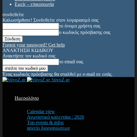
Εμείς – επικοινωνία
συνδεθείτε
Καλωσήρθατε! Συνδεθείτε στον λογαριασμό σας
το όνομα χρήστη σας
ο κωδικός πρόσβασης σας
Forgot your password? Get help
ΑΝΑΚΤΗΣΗ ΚΩΔΙΚΟΥ
Ανακτήστε τον κωδικό σας
το email σας
Ένας κωδικός πρόσβασης θα σταλθεί με e-mail σε εσάς.
StivoZ.gr
Ημερολόγιο
Calendar view
Αγωνιστικό καλεντάρι : 2026
Top events & infos
αρχείο διοργανώσεων