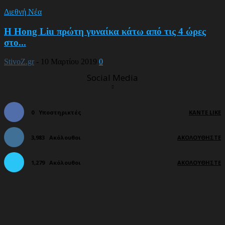
Διεθνή Νέα
Η Hong Liu πρώτη γυναίκα κάτω από τις 4 ώρες
στο...
StivoZ.gr
-
10 Μαρτίου 2019
0
Social Media
0
Υποστηρικτές
ΚΆΝΤΕ LIKE
3,983
Ακόλουθοι
ΑΚΟΛΟΥΘΉΣΤΕ
1,279
Ακόλουθοι
ΑΚΟΛΟΥΘΉΣΤΕ