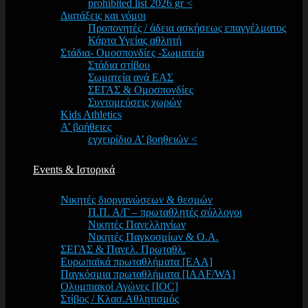
prohibited list 2026 gr <
Διατάξεις και νόμοι
Προπονητές / άδεια ασκήσεως επαγγέλματος
Κάρτα Υγείας αθλητή
Στάδια- Ομοσπονδίες -Σωματεία
Στάδια στίβου
Σωματεία ανά ΕΑΣ
ΣΕΓΑΣ & Ομοσπονδίες
Συντομεύσεις χωρών
Kids Athletics
Α’ βοήθειες
εγχειρίδιο Α’ βοηθειών <
Events & Ιστορικά
Νικητές διοργανώσεων & θεσμών
Π.Π. Α/Γ – πρωταθλητές σύλλογοι
Νικητές Πανελληνίων
Νικητές Παγκοσμίων & Ο.Α.
ΣΕΓΑΣ & Πανελ. Πρωταθλ.
Ευρωπαϊκά πρωταθλήματα [EAA]
Παγκόσμια πρωταθλήματα [IAAF/WA]
Ολυμπιακοί Αγώνες [IOC]
Στίβος / Κλασ.Αθλητισμός