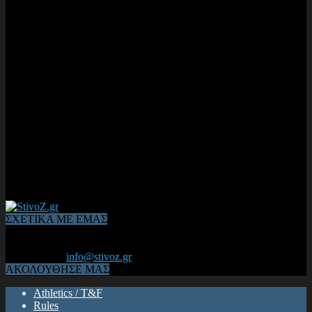
ΣΧΕΤΙΚΑ ΜΕ ΕΜΑΣ
Από το 2006, η 1η διαδικτυακή κοινότητα αθλητών & φιλάθλων
του Κλασικού Αθλητισμού! ΟΛΟΣ Ο ΣΤΙΒΟΣ ΕΙΝΑΙ ΕΔΩ
Επικοινωνία:
info@stivoz.gr
ΑΚΟΛΟΥΘΗΣΕ ΜΑΣ
Athletics / T&F
Rules