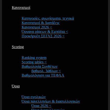
Κανονισμοί
Κατηγορίες, αγωνίσματα, τεχνικά
Κανονισμοί & Διατάξεις
Κανονισμοί 2026 <
Όργανα ρίψεων & Εμπόδια <
Προκήρυξη ΣΕΓΑΣ 2026 <
Scoring
Ranking system
Scoring tables <
Βαθμολογία Συνθέτων
βαθμολ. 3άθλων <
Βαθμολόγηση για ΤΕΦΑΑ
Όρια
Όρια σχολικών
Όρια πανελληνίων & διασυλλογικών
Όρια 2026 <