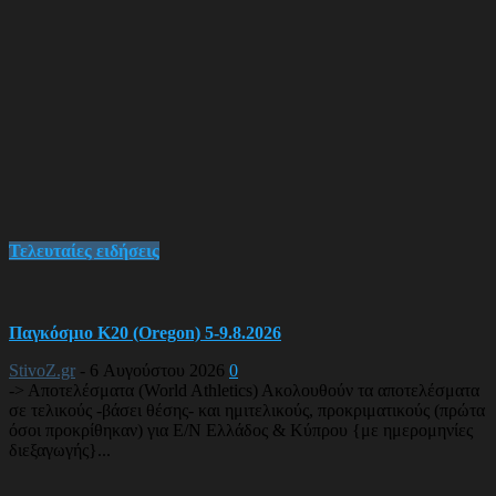
Τελευταίες ειδήσεις
Παγκόσμιο Κ20 (Oregon) 5-9.8.2026
StivoZ.gr
-
6 Αυγούστου 2026
0
-> Αποτελέσματα (World Athletics) Ακολουθούν τα αποτελέσματα
σε τελικούς -βάσει θέσης- και ημιτελικούς, προκριματικούς (πρώτα
όσοι προκρίθηκαν) για Ε/Ν Ελλάδος & Κύπρου {με ημερομηνίες
διεξαγωγής}...