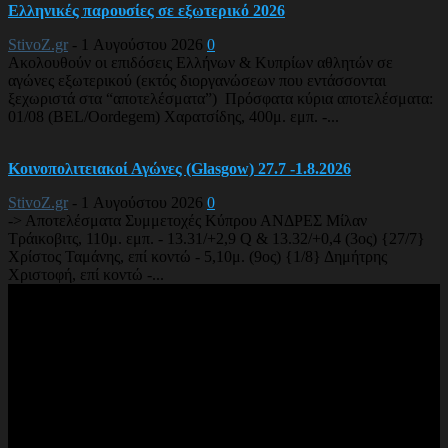
Ελληνικές παρουσίες σε εξωτερικό 2026
StivoZ.gr
-
1 Αυγούστου 2026
0
Ακολουθούν οι επιδόσεις Ελλήνων & Κυπρίων αθλητών σε
αγώνες εξωτερικού (εκτός διοργανώσεων που εντάσσονται
ξεχωριστά στα “αποτελέσματα”) Πρόσφατα κύρια αποτελέσματα:
01/08 (BEL/Oordegem) Χαρατσίδης, 400μ. εμπ. -...
Κοινοπολιτειακοί Αγώνες (Glasgow) 27.7 -1.8.2026
StivoZ.gr
-
1 Αυγούστου 2026
0
-> Αποτελέσματα Συμμετοχές Κύπρου ΑΝΔΡΕΣ Μίλαν
Τράικοβιτς, 110μ. εμπ. - 13.31/+2,9 Q & 13.32/+0,4 (3ος) {27/7}
Χρίστος Ταμάνης, επί κοντώ - 5,10μ. (9ος) {1/8} Δημήτρης
Χριστοφή, επί κοντώ -...