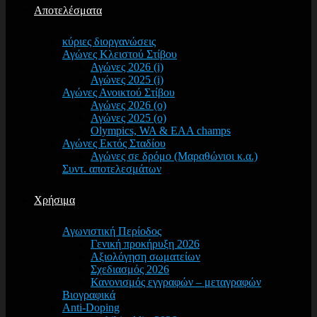
Αποτελέσματα
κύριες διοργανώσεις
Αγώνες Κλειστού Στίβου
Αγώνες 2026 (i)
Αγώνες 2025 (i)
Αγώνες Ανοικτού Στίβου
Αγώνες 2026 (o)
Αγώνες 2025 (o)
Olympics, WA & EAA champs
Αγώνες Εκτός Σταδίου
Αγώνες σε δρόμο (Μαραθώνιοι κ.α.)
Συντ. αποτελεσμάτων
Χρήσιμα
Αγωνιστική Περίοδος
Γενική προκήρυξη 2026
Αξιολόγηση σωματείων
Σχεδιασμός 2026
Κανονισμός εγγραφών – μεταγραφών
Βιογραφικά
Anti-Doping