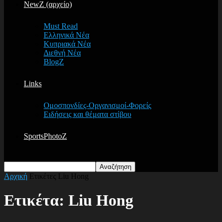
NewZ (αρχείο)
Must Read
Ελληνικά Νέα
Κυπριακά Νέα
Διεθνή Νέα
BlogZ
Links
Ομοσπονδίες-Οργανισμοί-Φορείς
Ειδήσεις και θέματα στίβου
SportsPhotoZ
Αρχική
Ετικέτες
Liu Hong
Ετικέτα: Liu Hong