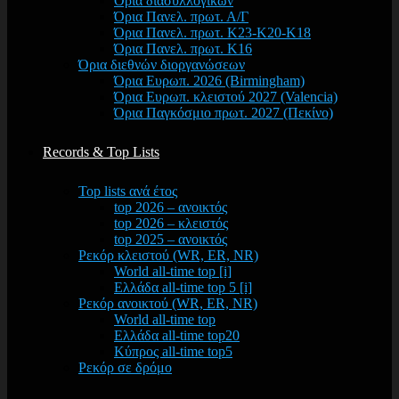
Όρια διασυλλογικών
Όρια Πανελ. πρωτ. Α/Γ
Όρια Πανελ. πρωτ. Κ23-Κ20-Κ18
Όρια Πανελ. πρωτ. Κ16
Όρια διεθνών διοργανώσεων
Όρια Ευρωπ. 2026 (Birmingham)
Όρια Ευρωπ. κλειστού 2027 (Valencia)
Όρια Παγκόσμιο πρωτ. 2027 (Πεκίνο)
Records & Top Lists
Top lists ανά έτος
top 2026 – ανοικτός
top 2026 – κλειστός
top 2025 – ανοικτός
Ρεκόρ κλειστού (WR, ER, NR)
World all-time top [i]
Ελλάδα all-time top 5 [i]
Ρεκόρ ανοικτού (WR, ER, NR)
World all-time top
Ελλάδα all-time top20
Κύπρος all-time top5
Ρεκόρ σε δρόμο