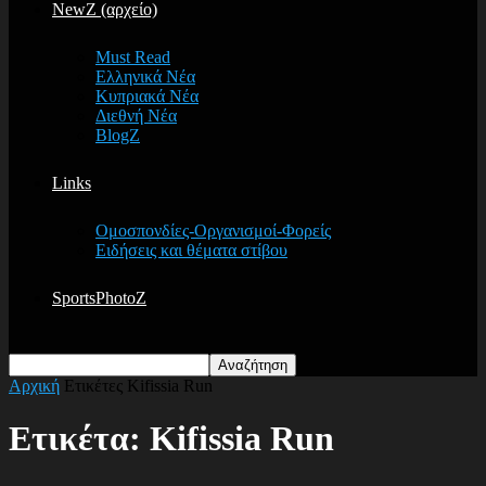
NewZ (αρχείο)
Must Read
Ελληνικά Νέα
Κυπριακά Νέα
Διεθνή Νέα
BlogZ
Links
Ομοσπονδίες-Οργανισμοί-Φορείς
Ειδήσεις και θέματα στίβου
SportsPhotoZ
Αρχική
Ετικέτες
Kifissia Run
Ετικέτα: Kifissia Run