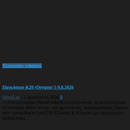
Τελευταίες ειδήσεις
Παγκόσμιο Κ20 (Oregon) 5-9.8.2026
StivoZ.gr
-
5 Αυγούστου 2026
0
-> Αποτελέσματα (World Athletics) Ακολουθούν τα αποτελέσματα
σε τελικούς -βάσει θέσης- και ημιτελικούς, προκριματικούς (πρώτα
όσοι προκρίθηκαν) για Ε/Ν Ελλάδος & Κύπρου {με ημερομηνίες
διεξαγωγής}...