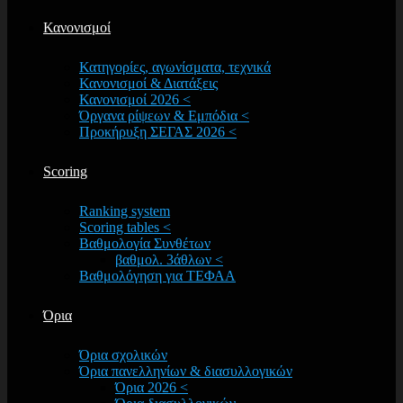
Κανονισμοί
Κατηγορίες, αγωνίσματα, τεχνικά
Κανονισμοί & Διατάξεις
Κανονισμοί 2026 <
Όργανα ρίψεων & Εμπόδια <
Προκήρυξη ΣΕΓΑΣ 2026 <
Scoring
Ranking system
Scoring tables <
Βαθμολογία Συνθέτων
βαθμολ. 3άθλων <
Βαθμολόγηση για ΤΕΦΑΑ
Όρια
Όρια σχολικών
Όρια πανελληνίων & διασυλλογικών
Όρια 2026 <