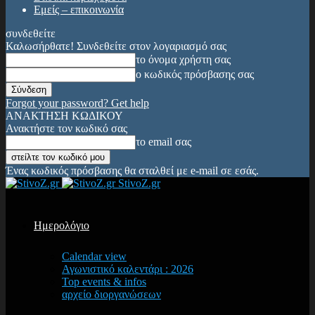
Εμείς – επικοινωνία
συνδεθείτε
Καλωσήρθατε! Συνδεθείτε στον λογαριασμό σας
το όνομα χρήστη σας
ο κωδικός πρόσβασης σας
Forgot your password? Get help
ΑΝΑΚΤΗΣΗ ΚΩΔΙΚΟΥ
Ανακτήστε τον κωδικό σας
το email σας
Ένας κωδικός πρόσβασης θα σταλθεί με e-mail σε εσάς.
StivoZ.gr
Ημερολόγιο
Calendar view
Αγωνιστικό καλεντάρι : 2026
Top events & infos
αρχείο διοργανώσεων