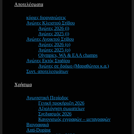
Αποτελέσματα
κύριες διοργανώσεις
Αγώνες Κλειστού Στίβου
Αγώνες 2026 (i)
Αγώνες 2025 (i)
Αγώνες Ανοικτού Στίβου
Αγώνες 2026 (o)
Αγώνες 2025 (o)
Olympics, WA & EAA champs
Αγώνες Εκτός Σταδίου
Αγώνες σε δρόμο (Μαραθώνιοι κ.α.)
Συντ. αποτελεσμάτων
Χρήσιμα
Αγωνιστική Περίοδος
Γενική προκήρυξη 2026
Αξιολόγηση σωματείων
Σχεδιασμός 2026
Κανονισμός εγγραφών – μεταγραφών
Βιογραφικά
Anti-Doping