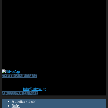
ΣΧΕΤΙΚΑ ΜΕ ΕΜΑΣ
Από το 2006, η 1η διαδικτυακή κοινότητα αθλητών & φιλάθλων
του Κλασικού Αθλητισμού! ΟΛΟΣ Ο ΣΤΙΒΟΣ ΕΙΝΑΙ ΕΔΩ
Επικοινωνία:
info@stivoz.gr
ΑΚΟΛΟΥΘΗΣΕ ΜΑΣ
Athletics / T&F
Rules