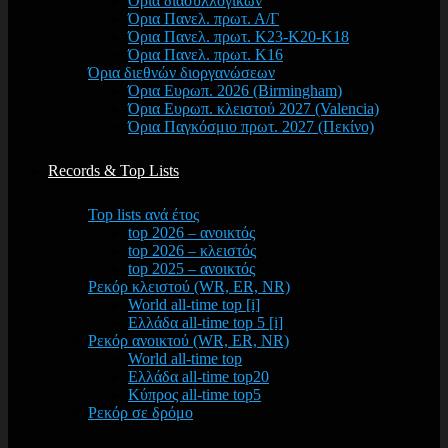
Όρια διασυλλογικών
Όρια Πανελ. πρωτ. Α/Γ
Όρια Πανελ. πρωτ. Κ23-Κ20-Κ18
Όρια Πανελ. πρωτ. Κ16
Όρια διεθνών διοργανώσεων
Όρια Ευρωπ. 2026 (Birmingham)
Όρια Ευρωπ. κλειστού 2027 (Valencia)
Όρια Παγκόσμιο πρωτ. 2027 (Πεκίνο)
Records & Top Lists
Top lists ανά έτος
top 2026 – ανοικτός
top 2026 – κλειστός
top 2025 – ανοικτός
Ρεκόρ κλειστού (WR, ER, NR)
World all-time top [i]
Ελλάδα all-time top 5 [i]
Ρεκόρ ανοικτού (WR, ER, NR)
World all-time top
Ελλάδα all-time top20
Κύπρος all-time top5
Ρεκόρ σε δρόμο