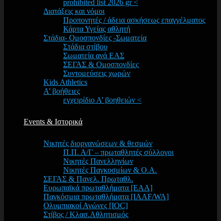
prohibited list 2026 gr <
Διατάξεις και νόμοι
Προπονητές / άδεια ασκήσεως επαγγέλματος
Κάρτα Υγείας αθλητή
Στάδια- Ομοσπονδίες -Σωματεία
Στάδια στίβου
Σωματεία ανά ΕΑΣ
ΣΕΓΑΣ & Ομοσπονδίες
Συντομεύσεις χωρών
Kids Athletics
Α’ βοήθειες
εγχειρίδιο Α’ βοηθειών <
Events & Ιστορικά
Νικητές διοργανώσεων & θεσμών
Π.Π. Α/Γ – πρωταθλητές σύλλογοι
Νικητές Πανελληνίων
Νικητές Παγκοσμίων & Ο.Α.
ΣΕΓΑΣ & Πανελ. Πρωταθλ.
Ευρωπαϊκά πρωταθλήματα [EAA]
Παγκόσμια πρωταθλήματα [IAAF/WA]
Ολυμπιακοί Αγώνες [IOC]
Στίβος / Κλασ.Αθλητισμός