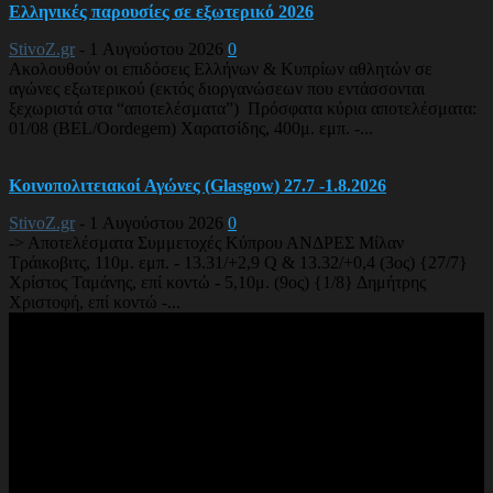
Ελληνικές παρουσίες σε εξωτερικό 2026
StivoZ.gr
-
1 Αυγούστου 2026
0
Ακολουθούν οι επιδόσεις Ελλήνων & Κυπρίων αθλητών σε
αγώνες εξωτερικού (εκτός διοργανώσεων που εντάσσονται
ξεχωριστά στα “αποτελέσματα”) Πρόσφατα κύρια αποτελέσματα:
01/08 (BEL/Oordegem) Χαρατσίδης, 400μ. εμπ. -...
Κοινοπολιτειακοί Αγώνες (Glasgow) 27.7 -1.8.2026
StivoZ.gr
-
1 Αυγούστου 2026
0
-> Αποτελέσματα Συμμετοχές Κύπρου ΑΝΔΡΕΣ Μίλαν
Τράικοβιτς, 110μ. εμπ. - 13.31/+2,9 Q & 13.32/+0,4 (3ος) {27/7}
Χρίστος Ταμάνης, επί κοντώ - 5,10μ. (9ος) {1/8} Δημήτρης
Χριστοφή, επί κοντώ -...