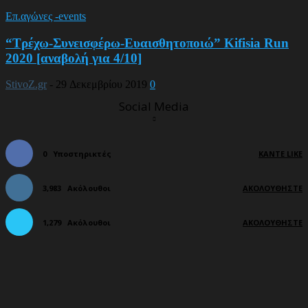
Επ.αγώνες -events
“Τρέχω-Συνεισφέρω-Ευαισθητοποιώ” Kifisia Run
2020 [αναβολή για 4/10]
StivoZ.gr
-
29 Δεκεμβρίου 2019
0
Social Media
0
Υποστηρικτές
ΚΆΝΤΕ LIKE
3,983
Ακόλουθοι
ΑΚΟΛΟΥΘΉΣΤΕ
1,279
Ακόλουθοι
ΑΚΟΛΟΥΘΉΣΤΕ