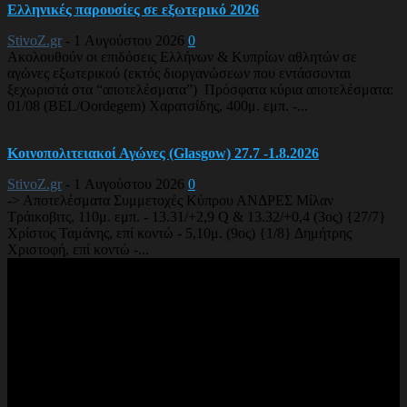
Ελληνικές παρουσίες σε εξωτερικό 2026
StivoZ.gr
-
1 Αυγούστου 2026
0
Ακολουθούν οι επιδόσεις Ελλήνων & Κυπρίων αθλητών σε
αγώνες εξωτερικού (εκτός διοργανώσεων που εντάσσονται
ξεχωριστά στα “αποτελέσματα”) Πρόσφατα κύρια αποτελέσματα:
01/08 (BEL/Oordegem) Χαρατσίδης, 400μ. εμπ. -...
Κοινοπολιτειακοί Αγώνες (Glasgow) 27.7 -1.8.2026
StivoZ.gr
-
1 Αυγούστου 2026
0
-> Αποτελέσματα Συμμετοχές Κύπρου ΑΝΔΡΕΣ Μίλαν
Τράικοβιτς, 110μ. εμπ. - 13.31/+2,9 Q & 13.32/+0,4 (3ος) {27/7}
Χρίστος Ταμάνης, επί κοντώ - 5,10μ. (9ος) {1/8} Δημήτρης
Χριστοφή, επί κοντώ -...