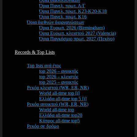
Όρια διασυλλογικών
Όρια Πανελ. πρωτ. Α/Γ
Όρια Πανελ. πρωτ. Κ23-Κ20-Κ18
Όρια Πανελ. πρωτ. Κ16
Όρια διεθνών διοργανώσεων
Όρια Ευρωπ. 2026 (Birmingham)
Όρια Ευρωπ. κλειστού 2027 (Valencia)
Όρια Παγκόσμιο πρωτ. 2027 (Πεκίνο)
Records & Top Lists
Top lists ανά έτος
top 2026 – ανοικτός
top 2026 – κλειστός
top 2025 – ανοικτός
Ρεκόρ κλειστού (WR, ER, NR)
World all-time top [i]
Ελλάδα all-time top 5 [i]
Ρεκόρ ανοικτού (WR, ER, NR)
World all-time top
Ελλάδα all-time top20
Κύπρος all-time top5
Ρεκόρ σε δρόμο