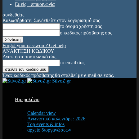
Εμείς – επικοινωνία
συνδεθείτε
Καλωσήρθατε! Συνδεθείτε στον λογαριασμό σας
το όνομα χρήστη σας
ο κωδικός πρόσβασης σας
Forgot your password? Get help
ΑΝΑΚΤΗΣΗ ΚΩΔΙΚΟΥ
Ανακτήστε τον κωδικό σας
το email σας
Ένας κωδικός πρόσβασης θα σταλθεί με e-mail σε εσάς.
StivoZ.gr
Ημερολόγιο
Calendar view
Αγωνιστικό καλεντάρι : 2026
Top events & infos
αρχείο διοργανώσεων