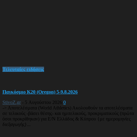
Τελευταίες ειδήσεις
Παγκόσμιο Κ20 (Oregon) 5-9.8.2026
StivoZ.gr
-
5 Αυγούστου 2026
0
-> Αποτελέσματα (World Athletics) Ακολουθούν τα αποτελέσματα
σε τελικούς -βάσει θέσης- και ημιτελικούς, προκριματικούς (πρώτα
όσοι προκρίθηκαν) για Ε/Ν Ελλάδος & Κύπρου {με ημερομηνίες
διεξαγωγής}...