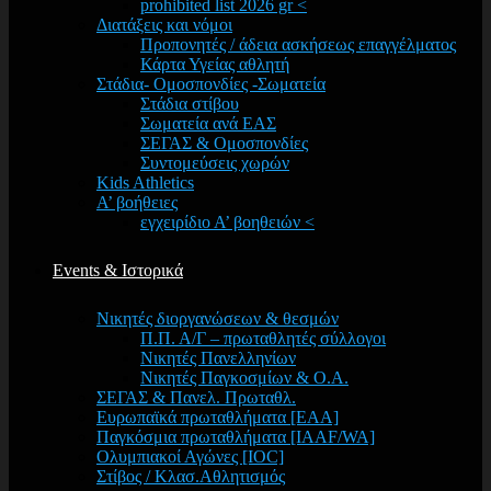
prohibited list 2026 gr <
Διατάξεις και νόμοι
Προπονητές / άδεια ασκήσεως επαγγέλματος
Κάρτα Υγείας αθλητή
Στάδια- Ομοσπονδίες -Σωματεία
Στάδια στίβου
Σωματεία ανά ΕΑΣ
ΣΕΓΑΣ & Ομοσπονδίες
Συντομεύσεις χωρών
Kids Athletics
Α’ βοήθειες
εγχειρίδιο Α’ βοηθειών <
Events & Ιστορικά
Νικητές διοργανώσεων & θεσμών
Π.Π. Α/Γ – πρωταθλητές σύλλογοι
Νικητές Πανελληνίων
Νικητές Παγκοσμίων & Ο.Α.
ΣΕΓΑΣ & Πανελ. Πρωταθλ.
Ευρωπαϊκά πρωταθλήματα [EAA]
Παγκόσμια πρωταθλήματα [IAAF/WA]
Ολυμπιακοί Αγώνες [IOC]
Στίβος / Κλασ.Αθλητισμός