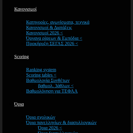
Κανονισμοί
Κατηγορίες, αγωνίσματα, τεχνικά
Κανονισμοί & Διατάξεις
Κανονισμοί 2026 <
Όργανα ρίψεων & Εμπόδια <
Προκήρυξη ΣΕΓΑΣ 2026 <
Scoring
Ranking system
Scoring tables <
Βαθμολογία Συνθέτων
βαθμολ. 3άθλων <
Βαθμολόγηση για ΤΕΦΑΑ
Όρια
Όρια σχολικών
Όρια πανελληνίων & διασυλλογικών
Όρια 2026 <