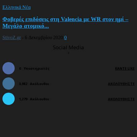
Ελληνικά Νέα
Φοβερές επιδόσεις στη Valencia με WR στον ημί –
Μεγάλο ατομικό...
StivoZ.gr
-
6 Δεκεμβρίου 2020
0
Social Media
0
Υποστηρικτές
ΚΆΝΤΕ LIKE
3,982
Ακόλουθοι
ΑΚΟΛΟΥΘΉΣΤΕ
1,279
Ακόλουθοι
ΑΚΟΛΟΥΘΉΣΤΕ