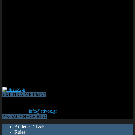
ΣΧΕΤΙΚΑ ΜΕ ΕΜΑΣ
Από το 2006, η 1η διαδικτυακή κοινότητα αθλητών & φιλάθλων
του Κλασικού Αθλητισμού! ΟΛΟΣ Ο ΣΤΙΒΟΣ ΕΙΝΑΙ ΕΔΩ
Επικοινωνία:
info@stivoz.gr
ΑΚΟΛΟΥΘΗΣΕ ΜΑΣ
Athletics / T&F
Rules