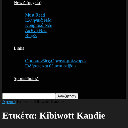
NewZ (αρχείο)
Must Read
Ελληνικά Νέα
Κυπριακά Νέα
Διεθνή Νέα
BlogZ
Links
Ομοσπονδίες-Οργανισμοί-Φορείς
Ειδήσεις και θέματα στίβου
SportsPhotoZ
Αρχική
Ετικέτες
Kibiwott Kandie
Ετικέτα: Kibiwott Kandie