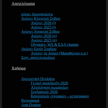
Αποτελέσματα
κύριες διοργανώσεις
Αγώνες Κλειστού Στίβου
Αγώνες 2026 (i)
Αγώνες 2025 (i)
Αγώνες Ανοικτού Στίβου
Αγώνες 2026 (o)
Αγώνες 2025 (o)
Olympics, WA & EAA champs
Αγώνες Εκτός Σταδίου
Αγώνες σε δρόμο (Μαραθώνιοι κ.α.)
Συντ. αποτελεσμάτων
Χρήσιμα
Αγωνιστική Περίοδος
Γενική προκήρυξη 2026
Αξιολόγηση σωματείων
Σχεδιασμός 2026
Κανονισμός εγγραφών – μεταγραφών
Βιογραφικά
Anti-Doping