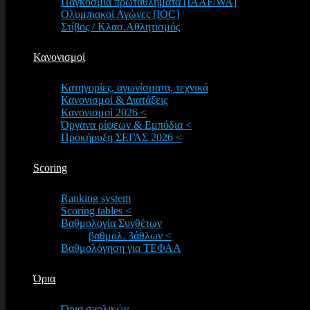
Παγκόσμια πρωταθλήματα [IAAF/WA]
Ολυμπιακοί Αγώνες [IOC]
Στίβος / Κλασ.Αθλητισμός
Κανονισμοί
Κατηγορίες, αγωνίσματα, τεχνικά
Κανονισμοί & Διατάξεις
Κανονισμοί 2026 <
Όργανα ρίψεων & Εμπόδια <
Προκήρυξη ΣΕΓΑΣ 2026 <
Scoring
Ranking system
Scoring tables <
Βαθμολογία Συνθέτων
βαθμολ. 3άθλων <
Βαθμολόγηση για ΤΕΦΑΑ
Όρια
Όρια σχολικών