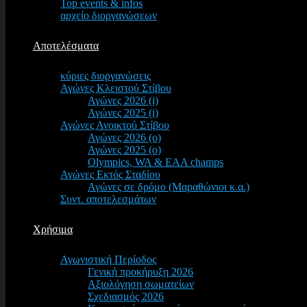
Top events & infos
αρχείο διοργανώσεων
Αποτελέσματα
κύριες διοργανώσεις
Αγώνες Κλειστού Στίβου
Αγώνες 2026 (i)
Αγώνες 2025 (i)
Αγώνες Ανοικτού Στίβου
Αγώνες 2026 (o)
Αγώνες 2025 (o)
Olympics, WA & EAA champs
Αγώνες Εκτός Σταδίου
Αγώνες σε δρόμο (Μαραθώνιοι κ.α.)
Συντ. αποτελεσμάτων
Χρήσιμα
Αγωνιστική Περίοδος
Γενική προκήρυξη 2026
Αξιολόγηση σωματείων
Σχεδιασμός 2026