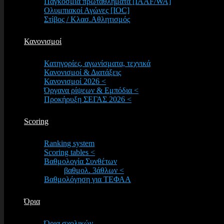
Παγκόσμια πρωταθλήματα [IAAF/WA]
Ολυμπιακοί Αγώνες [IOC]
Στίβος / Κλασ.Αθλητισμός
Κανονισμοί
Κατηγορίες, αγωνίσματα, τεχνικά
Κανονισμοί & Διατάξεις
Κανονισμοί 2026 <
Όργανα ρίψεων & Εμπόδια <
Προκήρυξη ΣΕΓΑΣ 2026 <
Scoring
Ranking system
Scoring tables <
Βαθμολογία Συνθέτων
βαθμολ. 3άθλων <
Βαθμολόγηση για ΤΕΦΑΑ
Όρια
Όρια σχολικών