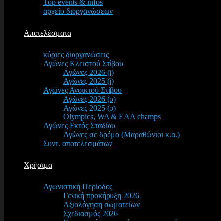
Top events & infos
αρχείο διοργανώσεων
Αποτελέσματα
κύριες διοργανώσεις
Αγώνες Κλειστού Στίβου
Αγώνες 2026 (i)
Αγώνες 2025 (i)
Αγώνες Ανοικτού Στίβου
Αγώνες 2026 (o)
Αγώνες 2025 (o)
Olympics, WA & EAA champs
Αγώνες Εκτός Σταδίου
Αγώνες σε δρόμο (Μαραθώνιοι κ.α.)
Συντ. αποτελεσμάτων
Χρήσιμα
Αγωνιστική Περίοδος
Γενική προκήρυξη 2026
Αξιολόγηση σωματείων
Σχεδιασμός 2026