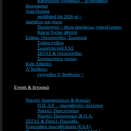
Κανονισμός εγγραφών – μεταγραφών
Βιογραφικά
Anti-Doping
prohibited list 2026 gr <
Διατάξεις και νόμοι
Προπονητές / άδεια ασκήσεως επαγγέλματος
Κάρτα Υγείας αθλητή
Στάδια- Ομοσπονδίες -Σωματεία
Στάδια στίβου
Σωματεία ανά ΕΑΣ
ΣΕΓΑΣ & Ομοσπονδίες
Συντομεύσεις χωρών
Kids Athletics
Α’ βοήθειες
εγχειρίδιο Α’ βοηθειών <
Events & Ιστορικά
Νικητές διοργανώσεων & θεσμών
Π.Π. Α/Γ – πρωταθλητές σύλλογοι
Νικητές Πανελληνίων
Νικητές Παγκοσμίων & Ο.Α.
ΣΕΓΑΣ & Πανελ. Πρωταθλ.
Ευρωπαϊκά πρωταθλήματα [EAA]